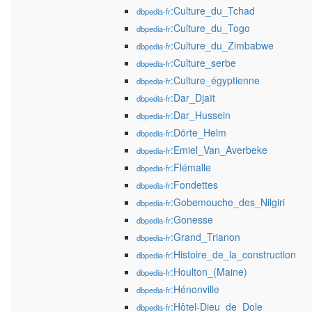
:Culture_du_Tchad
dbpedia-fr
:Culture_du_Togo
dbpedia-fr
:Culture_du_Zimbabwe
dbpedia-fr
:Culture_serbe
dbpedia-fr
:Culture_égyptienne
dbpedia-fr
:Dar_Djaït
dbpedia-fr
:Dar_Hussein
dbpedia-fr
:Dörte_Helm
dbpedia-fr
:Emiel_Van_Averbeke
dbpedia-fr
:Flémalle
dbpedia-fr
:Fondettes
dbpedia-fr
:Gobemouche_des_Nilgiri
dbpedia-fr
:Gonesse
dbpedia-fr
:Grand_Trianon
dbpedia-fr
:Histoire_de_la_construction
dbpedia-fr
:Houlton_(Maine)
dbpedia-fr
:Hénonville
dbpedia-fr
:Hôtel-Dieu_de_Dole
dbpedia-fr