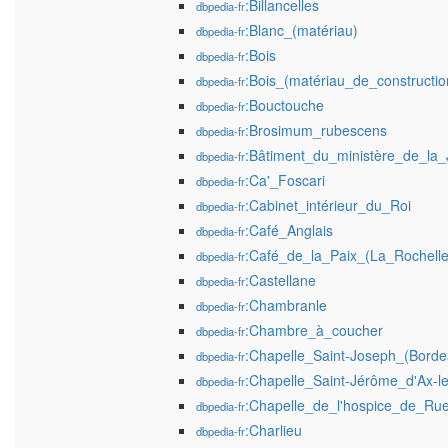
:Billancelles
dbpedia-fr
:Blanc_(matériau)
dbpedia-fr
:Bois
dbpedia-fr
:Bois_(matériau_de_constructio
dbpedia-fr
:Bouctouche
dbpedia-fr
:Brosimum_rubescens
dbpedia-fr
:Bâtiment_du_ministère_de_la_
dbpedia-fr
:Ca'_Foscari
dbpedia-fr
:Cabinet_intérieur_du_Roi
dbpedia-fr
:Café_Anglais
dbpedia-fr
:Café_de_la_Paix_(La_Rochelle
dbpedia-fr
:Castellane
dbpedia-fr
:Chambranle
dbpedia-fr
:Chambre_à_coucher
dbpedia-fr
:Chapelle_Saint-Joseph_(Borde
dbpedia-fr
:Chapelle_Saint-Jérôme_d'Ax-l
dbpedia-fr
:Chapelle_de_l'hospice_de_Ru
dbpedia-fr
:Charlieu
dbpedia-fr