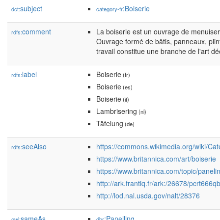
subject
:Boiserie
dct:
category-fr
comment
La boiserie est un ouvrage de menuiseri
rdfs:
Ouvrage formé de bâtis, panneaux, plint
travail constitue une branche de l'art déc
label
Boiserie
rdfs:
(fr)
Boiserie
(es)
Boiserie
(it)
Lambrisering
(nl)
Täfelung
(de)
seeAlso
https://commons.wikimedia.org/wiki/Cat
rdfs:
https://www.britannica.com/art/boiserie
https://www.britannica.com/topic/paneli
http://ark.frantiq.fr/ark:/26678/pcrt66
http://lod.nal.usda.gov/nalt/28376
sameAs
:Panelling
owl:
dbr