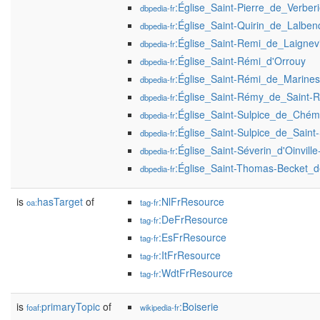
:Église_Saint-Pierre_de_Verber
dbpedia-fr
:Église_Saint-Quirin_de_Lalbe
dbpedia-fr
:Église_Saint-Remi_de_Laignevi
dbpedia-fr
:Église_Saint-Rémi_d'Orrouy
dbpedia-fr
:Église_Saint-Rémi_de_Marines
dbpedia-fr
:Église_Saint-Rémy_de_Saint
dbpedia-fr
:Église_Saint-Sulpice_de_Chém
dbpedia-fr
:Église_Saint-Sulpice_de_Saint
dbpedia-fr
:Église_Saint-Séverin_d'Oinville
dbpedia-fr
:Église_Saint-Thomas-Becket_de
dbpedia-fr
is
hasTarget
of
:NlFrResource
oa:
tag-fr
:DeFrResource
tag-fr
:EsFrResource
tag-fr
:ItFrResource
tag-fr
:WdtFrResource
tag-fr
is
primaryTopic
of
:Boiserie
foaf:
wikipedia-fr