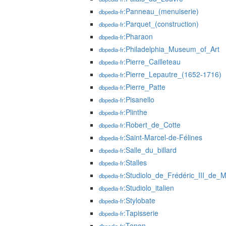
:Panneau_(menuiserie)
dbpedia-fr
:Parquet_(construction)
dbpedia-fr
:Pharaon
dbpedia-fr
:Philadelphia_Museum_of_Art
dbpedia-fr
:Pierre_Cailleteau
dbpedia-fr
:Pierre_Lepautre_(1652-1716)
dbpedia-fr
:Pierre_Patte
dbpedia-fr
:Pisanello
dbpedia-fr
:Plinthe
dbpedia-fr
:Robert_de_Cotte
dbpedia-fr
:Saint-Marcel-de-Félines
dbpedia-fr
:Salle_du_billard
dbpedia-fr
:Stalles
dbpedia-fr
:Studiolo_de_Frédéric_III_de_M
dbpedia-fr
:Studiolo_italien
dbpedia-fr
:Stylobate
dbpedia-fr
:Tapisserie
dbpedia-fr
:Tenon