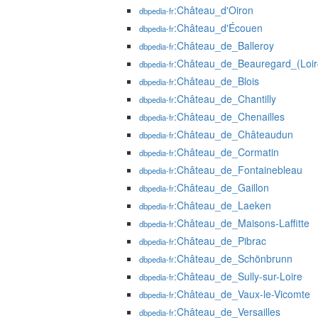
:Château_d'Oiron
dbpedia-fr
:Château_d'Écouen
dbpedia-fr
:Château_de_Balleroy
dbpedia-fr
:Château_de_Beauregard_(Loir-
dbpedia-fr
:Château_de_Blois
dbpedia-fr
:Château_de_Chantilly
dbpedia-fr
:Château_de_Chenailles
dbpedia-fr
:Château_de_Châteaudun
dbpedia-fr
:Château_de_Cormatin
dbpedia-fr
:Château_de_Fontainebleau
dbpedia-fr
:Château_de_Gaillon
dbpedia-fr
:Château_de_Laeken
dbpedia-fr
:Château_de_Maisons-Laffitte
dbpedia-fr
:Château_de_Pibrac
dbpedia-fr
:Château_de_Schönbrunn
dbpedia-fr
:Château_de_Sully-sur-Loire
dbpedia-fr
:Château_de_Vaux-le-Vicomte
dbpedia-fr
:Château_de_Versailles
dbpedia-fr