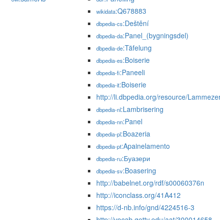
:Q678883
wikidata
:Deštění
dbpedia-cs
:Panel_(bygningsdel)
dbpedia-da
:Täfelung
dbpedia-de
:Boiserie
dbpedia-es
:Paneeli
dbpedia-fi
:Boiserie
dbpedia-it
http://li.dbpedia.org/resource/Lammeze
:Lambrisering
dbpedia-nl
:Panel
dbpedia-nn
:Boazeria
dbpedia-pl
:Apainelamento
dbpedia-pt
:Буазери
dbpedia-ru
:Boasering
dbpedia-sv
http://babelnet.org/rdf/s00060376n
http://iconclass.org/41A412
https://d-nb.info/gnd/4224516-3
http://vocab.getty.edu/aat/300014658