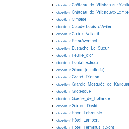
:Château_de_Villebon-sur-Yvett
dbpedia-fr
:Château_de_Villeneuve-Lembr
dbpedia-fr
:Cimaise
dbpedia-fr
:Claude-Louis_d'Aviler
dbpedia-fr
:Codex_Vallardi
dbpedia-fr
:Embrèvement
dbpedia-fr
:Eustache_Le_Sueur
dbpedia-fr
:Feuille_d'or
dbpedia-fr
:Fontainebleau
dbpedia-fr
:Glace_(miroiterie)
dbpedia-fr
:Grand_Trianon
dbpedia-fr
:Grande_Mosquée_de_Kairoua
dbpedia-fr
:Grotesque
dbpedia-fr
:Guerre_de_Hollande
dbpedia-fr
:Gérard_David
dbpedia-fr
:Henri_Labrouste
dbpedia-fr
:Hôtel_Lambert
dbpedia-fr
:Hôtel_Terminus_(Lyon)
dbpedia-fr