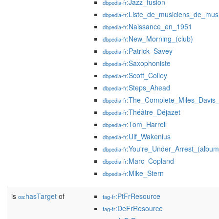
:Jazz_fusion
dbpedia-fr
:Liste_de_musiciens_de_mus
dbpedia-fr
:Naissance_en_1951
dbpedia-fr
:New_Morning_(club)
dbpedia-fr
:Patrick_Savey
dbpedia-fr
:Saxophoniste
dbpedia-fr
:Scott_Colley
dbpedia-fr
:Steps_Ahead
dbpedia-fr
:The_Complete_Miles_Davis
dbpedia-fr
:Théâtre_Déjazet
dbpedia-fr
:Tom_Harrell
dbpedia-fr
:Ulf_Wakenius
dbpedia-fr
:You're_Under_Arrest_(albu
dbpedia-fr
:Marc_Copland
dbpedia-fr
:Mike_Stern
dbpedia-fr
is
hasTarget
of
:PtFrResource
oa:
tag-fr
:DeFrResource
tag-fr