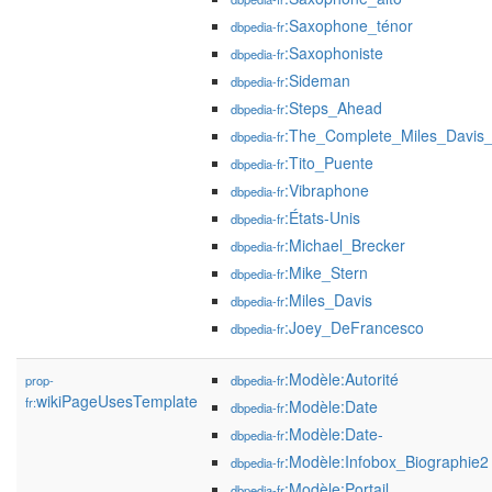
:Saxophone_ténor
dbpedia-fr
:Saxophoniste
dbpedia-fr
:Sideman
dbpedia-fr
:Steps_Ahead
dbpedia-fr
:The_Complete_Miles_Davis
dbpedia-fr
:Tito_Puente
dbpedia-fr
:Vibraphone
dbpedia-fr
:États-Unis
dbpedia-fr
:Michael_Brecker
dbpedia-fr
:Mike_Stern
dbpedia-fr
:Miles_Davis
dbpedia-fr
:Joey_DeFrancesco
dbpedia-fr
:Modèle:Autorité
prop-
dbpedia-fr
wikiPageUsesTemplate
fr:
:Modèle:Date
dbpedia-fr
:Modèle:Date-
dbpedia-fr
:Modèle:Infobox_Biographie2
dbpedia-fr
:Modèle:Portail
dbpedia-fr