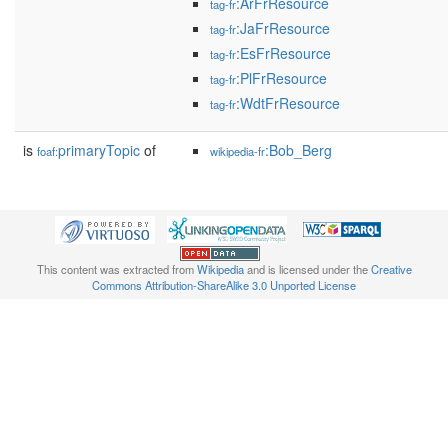
:ArFrResource
tag-fr
:JaFrResource
tag-fr
:EsFrResource
tag-fr
:PlFrResource
tag-fr
:WdtFrResource
tag-fr
is
primaryTopic
of
:Bob_Berg
foaf:
wikipedia-fr
This content was extracted from
Wikipedia
and is licensed under the
Creative
Commons Attribution-ShareAlike 3.0 Unported License