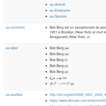
:Animal
dbo
:Eukaryote
dbo
:Species
dbo
comment
Bob Berg est un saxophoniste de jazz 
rdfs:
1951 à Brooklyn (New York) et mort 
Amagansett (New York).
(fr)
label
Bob Berg
rdfs:
(de)
Bob Berg
(es)
Bob Berg
(fr)
Bob Berg
(pl)
Bob Berg
(pt)
بوب بيرغ
(ar)
ボブ・バーグ
(ja)
seeAlso
http://isni.org/isni/0000_0001_2023_
rdfs:
https://www.allmusic.com/artist/mn0