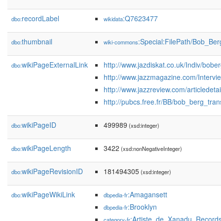
recordLabel
:Q7623477
dbo:
wikidata
thumbnail
:Special:FilePath/Bob_Be
dbo:
wiki-commons
wikiPageExternalLink
http://www.jazdiskat.co.uk/Indiv/bobe
dbo:
http://www.jazzmagazine.com/Intervi
http://www.jazzreview.com/articledet
http://pubcs.free.fr/BB/bob_berg_tran
wikiPageID
499989
dbo:
(xsd:integer)
wikiPageLength
3422
dbo:
(xsd:nonNegativeInteger)
wikiPageRevisionID
181494305
dbo:
(xsd:integer)
wikiPageWikiLink
:Amagansett
dbo:
dbpedia-fr
:Brooklyn
dbpedia-fr
:Artiste_de_Xanadu_Record
category-fr