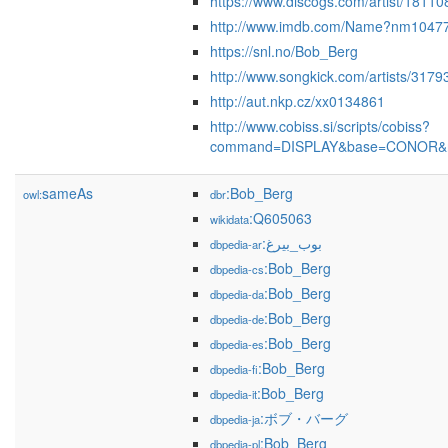
https://www.discogs.com/artist/18110
http://www.imdb.com/Name?nm1047
https://snl.no/Bob_Berg
http://www.songkick.com/artists/3179
http://aut.nkp.cz/xx0134861
http://www.cobiss.si/scripts/cobiss?
command=DISPLAY&base=CONOR&r
sameAs
:Bob_Berg
owl:
dbr
:Q605063
wikidata
:بوب_بيرغ
dbpedia-ar
:Bob_Berg
dbpedia-cs
:Bob_Berg
dbpedia-da
:Bob_Berg
dbpedia-de
:Bob_Berg
dbpedia-es
:Bob_Berg
dbpedia-fi
:Bob_Berg
dbpedia-it
:ボブ・バーグ
dbpedia-ja
:Bob_Berg
dbpedia-pl