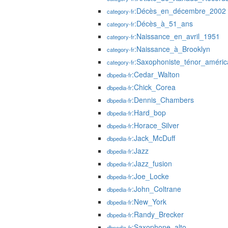
:Décès_en_décembre_2002
category-fr
:Décès_à_51_ans
category-fr
:Naissance_en_avril_1951
category-fr
:Naissance_à_Brooklyn
category-fr
:Saxophoniste_ténor_améric
category-fr
:Cedar_Walton
dbpedia-fr
:Chick_Corea
dbpedia-fr
:Dennis_Chambers
dbpedia-fr
:Hard_bop
dbpedia-fr
:Horace_Silver
dbpedia-fr
:Jack_McDuff
dbpedia-fr
:Jazz
dbpedia-fr
:Jazz_fusion
dbpedia-fr
:Joe_Locke
dbpedia-fr
:John_Coltrane
dbpedia-fr
:New_York
dbpedia-fr
:Randy_Brecker
dbpedia-fr
:Saxophone_alto
dbpedia-fr