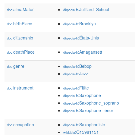
almaMater
:Juilliard_School
dbo:
dbpedia-fr
birthPlace
:Brooklyn
dbo:
dbpedia-fr
citizenship
:États-Unis
dbo:
dbpedia-fr
deathPlace
:Amagansett
dbo:
dbpedia-fr
genre
:Bebop
dbo:
dbpedia-fr
:Jazz
dbpedia-fr
instrument
:Flûte
dbo:
dbpedia-fr
:Saxophone
dbpedia-fr
:Saxophone_soprano
dbpedia-fr
:Saxophone_ténor
dbpedia-fr
occupation
:Saxophoniste
dbo:
dbpedia-fr
:Q15981151
wikidata