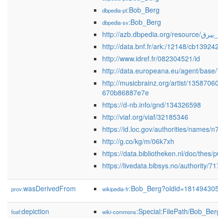
:Bob_Berg
dbpedia-pt
:Bob_Berg
dbpedia-sv
http://azb.dbpedia.org/
http://data.bnf.fr/ark:/12148/cb1392
http://www.idref.fr/082304521/id
http://data.europeana.eu/agent/base
http://musicbrainz.org/artist/135870
670b86887e7e
https://d-nb.info/gnd/134326598
http://viaf.org/viaf/32185346
https://id.loc.gov/authorities/names
http://g.co/kg/m/06k7xh
https://data.bibliotheken.nl/doc/thes
https://livedata.bibsys.no/authority/7
wasDerivedFrom
:Bob_Berg?oldid=18149430
prov:
wikipedia-fr
depiction
:Special:FilePath/Bob_Ber
foaf:
wiki-commons