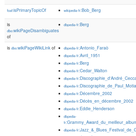
isPrimaryTopicOf
:Bob_Berg
foaf:
wikipedia-fr
is
:Berg
dbpedia-fr
wikiPageDisambiguates
dbo:
of
is
wikiPageWikiLink
of
:Antonio_Faraò
dbo:
dbpedia-fr
:Avril_1951
dbpedia-fr
:Berg
dbpedia-fr
:Cedar_Walton
dbpedia-fr
:Discographie_d'André_Ceccar
dbpedia-fr
:Discographie_de_Paul_Moti
dbpedia-fr
:Décembre_2002
dbpedia-fr
:Décès_en_décembre_2002
dbpedia-fr
:Eddie_Henderson
dbpedia-fr
dbpedia-
:Grammy_Award_du_meilleur_albu
fr
:Jazz_&_Blues_Festival_de_
dbpedia-fr