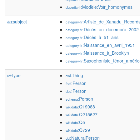
:Modèle:Voir_homonymes
dbpedia-fr
subject
:Artiste_de_Xanadu_Record
dct:
category-fr
:Décès_en_décembre_2002
category-fr
:Décès_à_51_ans
category-fr
:Naissance_en_avril_1951
category-fr
:Naissance_à_Brooklyn
category-fr
:Saxophoniste_ténor_améric
category-fr
type
:Thing
rdf:
owl
:Person
foaf
:Person
dbo
:Person
schema
:Q19088
wikidata
:Q215627
wikidata
:Q5
wikidata
:Q729
wikidata
:NaturalPerson
dul