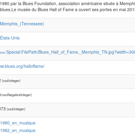
1980 par la Blues Foundation, association américaine située à Memph
u blues.Le musée du Blues Hall of Fame a ouvert ses portes en mai 20
:Memphis_(Tennessee)
:États-Unis
:Special:FilePath/Blues_Hall_of_Fame,_Memphis_TN.jpg?width=30
ons
ww.blues.org/halloffame/
2
(xsd:integer)
d:nonNegativeInteger)
373
(xsd:integer)
:1980_en_musique
:1982_en_musique