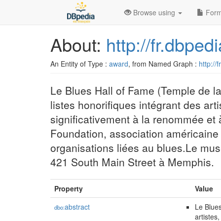
Browse using
Form
About:
http://fr.dbpe
An Entity of Type :
award
, from Named Graph :
http://
Le Blues Hall of Fame (Temple de l
listes honorifiques intégrant des ar
significativement à la renommée et à
Foundation, association américaine
organisations liées au blues.Le mu
421 South Main Street à Memphis.
Property
Value
abstract
Le Blues
dbo:
artistes