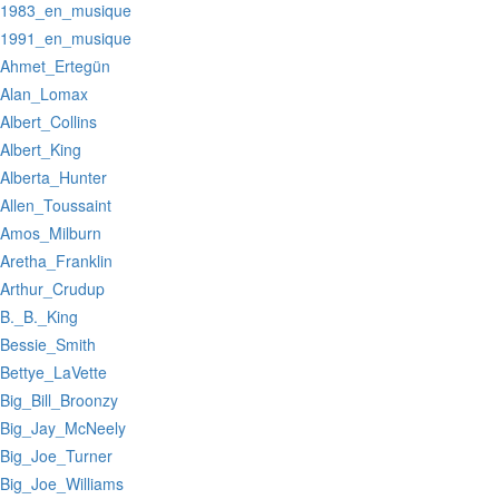
:1983_en_musique
:1991_en_musique
:Ahmet_Ertegün
:Alan_Lomax
:Albert_Collins
:Albert_King
:Alberta_Hunter
:Allen_Toussaint
:Amos_Milburn
:Aretha_Franklin
:Arthur_Crudup
:B._B._King
:Bessie_Smith
:Bettye_LaVette
:Big_Bill_Broonzy
:Big_Jay_McNeely
:Big_Joe_Turner
:Big_Joe_Williams