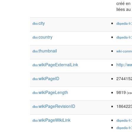
créé en 
liées a
city
dbo:
dbpedia-fr
country
dbo:
dbpedia-fr
thumbnail
dbo:
wiki-comm
wikiPageExternalLink
http://w
dbo:
wikiPageID
274415
dbo:
wikiPageLength
9819
dbo:
(xs
wikiPageRevisionID
186422
dbo:
wikiPageWikiLink
dbo:
dbpedia-fr
dbpedia-fr