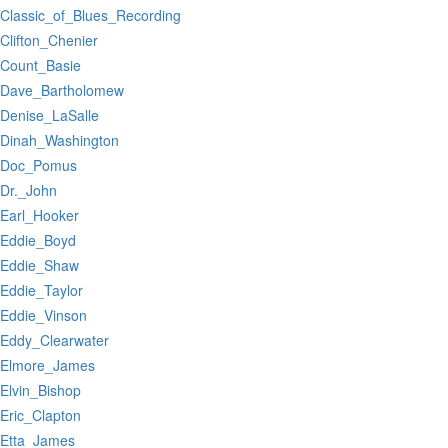
:Classic_of_Blues_Recording
:Clifton_Chenier
:Count_Basie
:Dave_Bartholomew
:Denise_LaSalle
:Dinah_Washington
:Doc_Pomus
:Dr._John
:Earl_Hooker
:Eddie_Boyd
:Eddie_Shaw
:Eddie_Taylor
:Eddie_Vinson
:Eddy_Clearwater
:Elmore_James
:Elvin_Bishop
:Eric_Clapton
:Etta_James