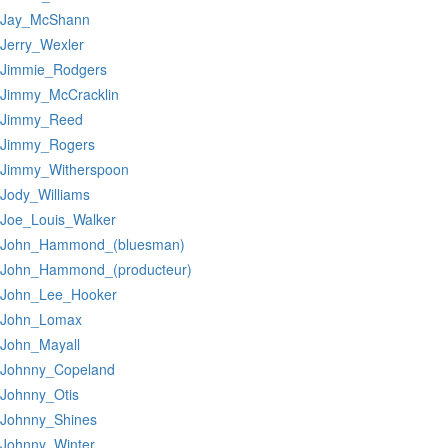
:Jay_McShann
:Jerry_Wexler
:Jimmie_Rodgers
:Jimmy_McCracklin
:Jimmy_Reed
:Jimmy_Rogers
:Jimmy_Witherspoon
:Jody_Williams
:Joe_Louis_Walker
:John_Hammond_(bluesman)
:John_Hammond_(producteur)
:John_Lee_Hooker
:John_Lomax
:John_Mayall
:Johnny_Copeland
:Johnny_Otis
:Johnny_Shines
:Johnny_Winter