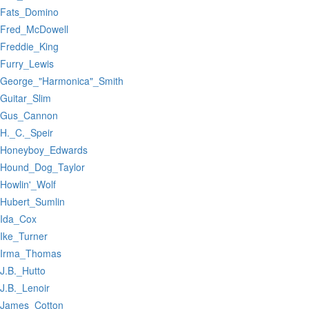
:Fats_Domino
:Fred_McDowell
:Freddie_King
:Furry_Lewis
:George_"Harmonica"_Smith
:Guitar_Slim
:Gus_Cannon
:H._C._Speir
:Honeyboy_Edwards
:Hound_Dog_Taylor
:Howlin'_Wolf
:Hubert_Sumlin
:Ida_Cox
:Ike_Turner
:Irma_Thomas
:J.B._Hutto
:J.B._Lenoir
:James_Cotton