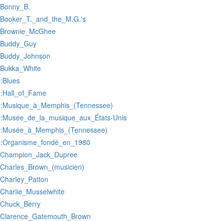
:Bonny_B.
:Booker_T._and_the_M.G.'s
:Brownie_McGhee
:Buddy_Guy
:Buddy_Johnson
:Bukka_White
:Blues
r
:Hall_of_Fame
r
:Musique_à_Memphis_(Tennessee)
r
:Musée_de_la_musique_aux_États-Unis
r
:Musée_à_Memphis_(Tennessee)
r
:Organisme_fondé_en_1980
r
:Champion_Jack_Dupree
:Charles_Brown_(musicien)
:Charley_Patton
:Charlie_Musselwhite
:Chuck_Berry
:Clarence_Gatemouth_Brown