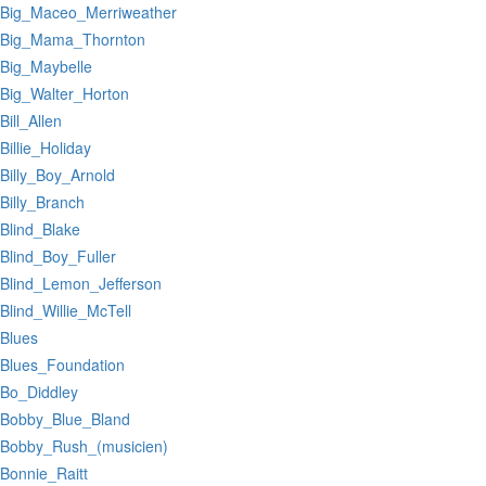
:Big_Maceo_Merriweather
:Big_Mama_Thornton
:Big_Maybelle
:Big_Walter_Horton
:Bill_Allen
:Billie_Holiday
:Billy_Boy_Arnold
:Billy_Branch
:Blind_Blake
:Blind_Boy_Fuller
:Blind_Lemon_Jefferson
:Blind_Willie_McTell
:Blues
:Blues_Foundation
:Bo_Diddley
:Bobby_Blue_Bland
:Bobby_Rush_(musicien)
:Bonnie_Raitt