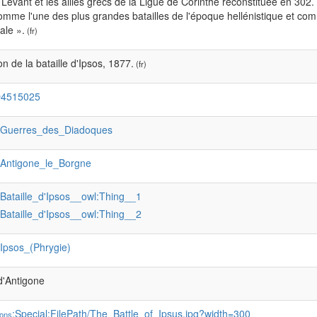
e Levant et les alliés grecs de la Ligue de Corinthe reconstituée en 302.
omme l'une des plus grandes batailles de l'époque hellénistique et comm
ale ».
(fr)
ion de la bataille d'Ipsos, 1877.
(fr)
Q4515025
:Guerres_des_Diadoques
:Antigone_le_Borgne
:Bataille_d'Ipsos__owl:Thing__1
:Bataille_d'Ipsos__owl:Thing__2
:Ipsos_(Phrygie)
d'Antigone
:Special:FilePath/The_Battle_of_Ipsus.jpg?width=300
ons