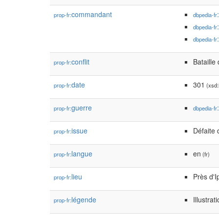
commandant
prop-fr:
dbpedia-fr
dbpedia-fr
dbpedia-fr
conflit
Bataille
prop-fr:
date
301
prop-fr:
(xsd:
guerre
prop-fr:
dbpedia-fr
issue
Défaite 
prop-fr:
langue
en
prop-fr:
(fr)
lieu
Près d'I
prop-fr:
légende
Illustrat
prop-fr: