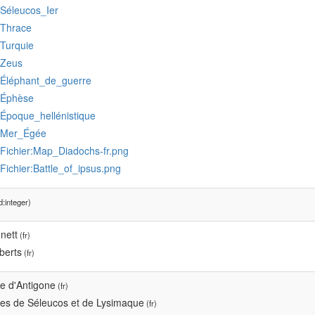
:Séleucos_Ier
:Thrace
:Turquie
:Zeus
:Éléphant_de_guerre
:Éphèse
:Époque_hellénistique
:Mer_Égée
:Fichier:Map_Diadochs-fr.png
:Fichier:Battle_of_ipsus.png
:integer)
nett
(fr)
berts
(fr)
 d'Antigone
(fr)
s de Séleucos et de Lysimaque
(fr)