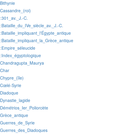
:Bithynie
:Cassandre_(roi)
:301_av._J.-C.
r
:Bataille_du_IVe_siècle_av._J.-C.
r
:Bataille_impliquant_l'Égypte_antique
r
:Bataille_impliquant_la_Grèce_antique
r
:Empire_séleucide
r
:Index_égyptologique
r
:Chandragupta_Maurya
:Char
:Chypre_(île)
:Cœlé-Syrie
:Diadoque
:Dynastie_lagide
:Démétrios_Ier_Poliorcète
:Grèce_antique
:Guerres_de_Syrie
:Guerres_des_Diadoques