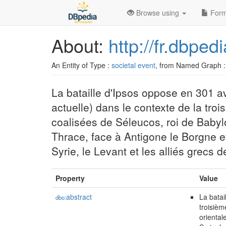
Browse using
Form
About:
http://fr.dbped
An Entity of Type :
societal event
, from Named Graph 
La bataille d'Ipsos oppose en 301 a
actuelle) dans le contexte de la tro
coalisées de Séleucos, roi de Babylo
Thrace, face à Antigone le Borgne et 
Syrie, le Levant et les alliés grecs 
Property
Value
abstract
La batai
dbo:
troisièm
oriental