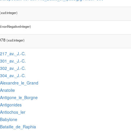
xsd:integer)
d:nonNegativeInteger)
978
(xsd:integer)
:217_av._J.-C.
:301_av._J.-C.
:302_av._J.-C.
:304_av._J.-C.
:Alexandre_le_Grand
:Anatolie
:Antigone_le_Borgne
:Antigonides
:Antiochos_Ier
:Babylone
:Bataille_de_Raphia