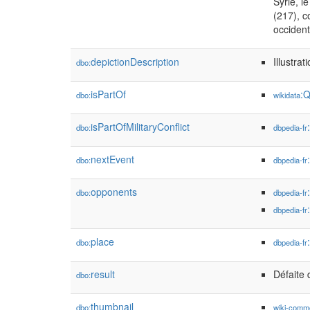
Syrie, l
(217), c
occident
depictionDescription
Illustrat
dbo:
isPartOf
:
dbo:
wikidata
isPartOfMilitaryConflict
dbo:
dbpedia-fr
nextEvent
dbo:
dbpedia-fr
opponents
dbo:
dbpedia-fr
dbpedia-fr
place
dbo:
dbpedia-fr
result
Défaite 
dbo:
thumbnail
dbo:
wiki-comm