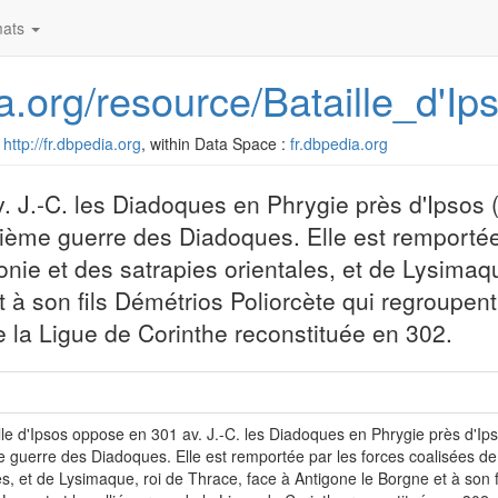
ats
ia.org/resource/Bataille_d'Ip
:
http://fr.dbpedia.org
, within Data Space :
fr.dbpedia.org
v. J.-C. les Diadoques en Phrygie près d'Ipsos 
isième guerre des Diadoques. Elle est remportée
nie et des satrapies orientales, et de Lysimaqu
à son fils Démétrios Poliorcète qui regroupent l
de la Ligue de Corinthe reconstituée en 302.
lle d'Ipsos oppose en 301 av. J.-C. les Diadoques en Phrygie près d'Ips
e guerre des Diadoques. Elle est remportée par les forces coalisées de
es, et de Lysimaque, roi de Thrace, face à Antigone le Borgne et à son fi