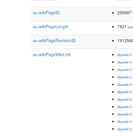
wikiPageID
258987
dbo:
(
wikiPageLength
7821
dbo:
(xs
wikiPageRevisionID
191256
dbo:
wikiPageWikiLink
dbo:
dbpedia-fr
dbpedia-fr
dbpedia-fr
dbpedia-fr
dbpedia-fr
dbpedia-fr
dbpedia-fr
dbpedia-fr
dbpedia-fr
dbpedia-fr
dbpedia-fr