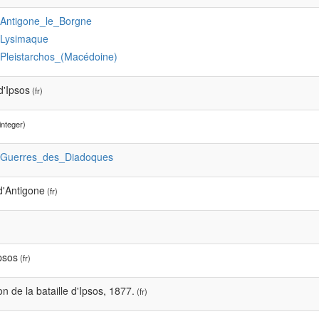
:Antigone_le_Borgne
:Lysimaque
:Pleistarchos_(Macédoine)
 d'Ipsos
(fr)
integer)
:Guerres_des_Diadoques
d'Antigone
(fr)
psos
(fr)
ion de la bataille d'Ipsos, 1877.
(fr)