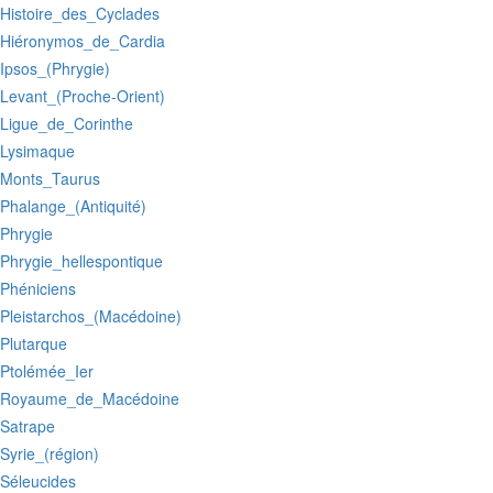
:Histoire_des_Cyclades
:Hiéronymos_de_Cardia
:Ipsos_(Phrygie)
:Levant_(Proche-Orient)
:Ligue_de_Corinthe
:Lysimaque
:Monts_Taurus
:Phalange_(Antiquité)
:Phrygie
:Phrygie_hellespontique
:Phéniciens
:Pleistarchos_(Macédoine)
:Plutarque
:Ptolémée_Ier
:Royaume_de_Macédoine
:Satrape
:Syrie_(région)
:Séleucides