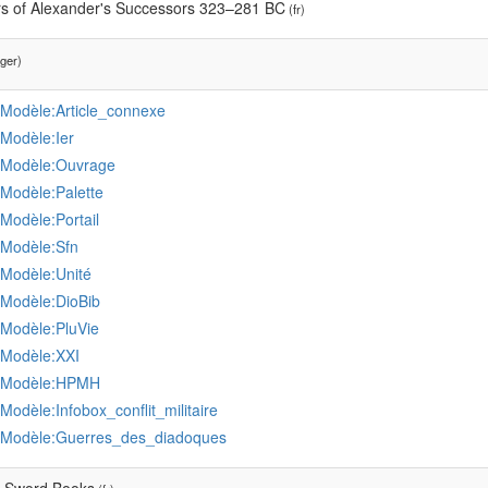
s of Alexander's Successors 323–281 BC
(fr)
ger)
:Modèle:Article_connexe
:Modèle:Ier
:Modèle:Ouvrage
:Modèle:Palette
:Modèle:Portail
:Modèle:Sfn
:Modèle:Unité
:Modèle:DioBib
:Modèle:PluVie
:Modèle:XXI
:Modèle:HPMH
:Modèle:Infobox_conflit_militaire
:Modèle:Guerres_des_diadoques