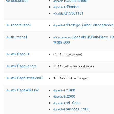
occupation
:Compositeur
dbo:
dbpedia-fr
:Pianiste
dbpedia-fr
:Q15981151
wikidata
recordLabel
:Prestige_(label_discographi
dbo:
dbpedia-fr
thumbnail
:Special:FilePath/Barry_H
dbo:
wiki-commons
width=300
wikiPageID
893193
dbo:
(xsd:integer)
wikiPageLength
7314
dbo:
(xsd:nonNegativeInteger)
wikiPageRevisionID
189122090
dbo:
(xsd:integer)
wikiPageWikiLink
:1960
dbo:
dbpedia-fr
:2000
dbpedia-fr
:Al_Cohn
dbpedia-fr
:Années_1980
dbpedia-fr