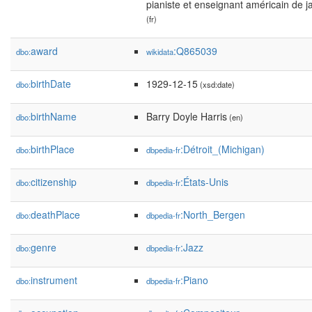
pianiste et enseignant américain de j
(fr)
award
:Q865039
dbo:
wikidata
birthDate
1929-12-15
dbo:
(xsd:date)
birthName
Barry Doyle Harris
dbo:
(en)
birthPlace
:Détroit_(Michigan)
dbo:
dbpedia-fr
citizenship
:États-Unis
dbo:
dbpedia-fr
deathPlace
:North_Bergen
dbo:
dbpedia-fr
genre
:Jazz
dbo:
dbpedia-fr
instrument
:Piano
dbo:
dbpedia-fr