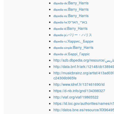
:Barry_Harris
dbpedia-de
:Barry_Harris
dbpedia-eo
:Barry_Harris
dbpedia-es
:בארי_האריס
dbpedia-he
:Barry_Harris
dbpedia-id
:バリー・ハリス
dbpedia-ja
:Харрис,_Барри
dbpedia-ru
:Barry_Harris
dbpedia-simple
:Баррі_Гарріс
dbpedia-uk
http://azb.dbpedia.
http://data.bnf.fr/ark:/12148/cb1389
http://musicbrainz.org/artist/413ad0
c24306b965fe
http://www.idref.fr/137461690/id
https://d-nb.info/gnd/134398327
http://viaf.org/viaf/19865522
https://id.loc.gov/authorities/names
http://datos.bne.es/resource/XX9649