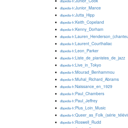
:Junior_Cook
dbpedia-fr
:Junior_Mance
dbpedia-fr
:Jutta_Hipp
dbpedia-fr
:Keith_Copeland
dbpedia-fr
:Kenny_Dorham
dbpedia-fr
:Lauren_Henderson_(chanteu
dbpedia-fr
:Laurent_Courthaliac
dbpedia-fr
:Leon_Parker
dbpedia-fr
:Liste_de_pianistes_de_jazz
dbpedia-fr
:Live_in_Tokyo
dbpedia-fr
:Mourad_Benhammou
dbpedia-fr
:Muhal_Richard_Abrams
dbpedia-fr
:Naissance_en_1929
dbpedia-fr
:Paul_Chambers
dbpedia-fr
:Paul_Jeffrey
dbpedia-fr
:Plus_Loin_Music
dbpedia-fr
:Queer_as_Folk_(série_télév
dbpedia-fr
:Roswell_Rudd
dbpedia-fr