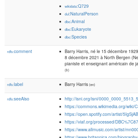
:Q729
wikidata
:NaturalPerson
dul
:Animal
dbo
:Eukaryote
dbo
:Species
dbo
comment
Barry Harris, né le 15 décembre 1929 
rdfs:
8 décembre 2021 à North Bergen (Ne
pianiste et enseignant américain de j
(fr)
label
Barry Harris
rdfs:
(en)
seeAlso
http://isni.org/isni/0000_0000_5513_
rdfs:
https://commons.wikimedia.org/wiki/C
https://open.spotify.com/artist/5IgS
https://viaf.org/processed/DBC%7C
https://www.allmusic.com/artist/mn0
https://www.britannica.com/biography