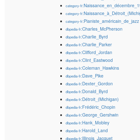
:Naissance_en_décembre_1
category-fr
:Naissance_à_Détroit_(Michi
category-fr
:Pianiste_américain_de_jazz
category-fr
:Charles_McPherson
dbpedia-fr
:Charlie_Byrd
dbpedia-fr
:Charlie_Parker
dbpedia-fr
:Clifford_Jordan
dbpedia-fr
:Clint_Eastwood
dbpedia-fr
:Coleman_Hawkins
dbpedia-fr
:Dave_Pike
dbpedia-fr
:Dexter_Gordon
dbpedia-fr
:Donald_Byrd
dbpedia-fr
:Détroit_(Michigan)
dbpedia-fr
:Frédéric_Chopin
dbpedia-fr
:George_Gershwin
dbpedia-fr
:Hank_Mobley
dbpedia-fr
:Harold_Land
dbpedia-fr
:Illinois_Jacquet
dbpedia-fr