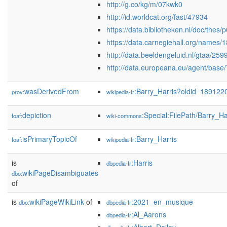
http://g.co/kg/m/07kwk0
http://id.worldcat.org/fast/47934
https://data.bibliotheken.nl/doc/thes
https://data.carnegiehall.org/names/
http://data.beeldengeluid.nl/gtaa/259
http://data.europeana.eu/agent/base
wasDerivedFrom
:Barry_Harris?oldid=18912
prov:
wikipedia-fr
depiction
:Special:FilePath/Barry_H
foaf:
wiki-commons
isPrimaryTopicOf
:Barry_Harris
foaf:
wikipedia-fr
is
:Harris
dbpedia-fr
wikiPageDisambiguates
dbo:
of
is
wikiPageWikiLink
of
:2021_en_musique
dbo:
dbpedia-fr
:Al_Aarons
dbpedia-fr