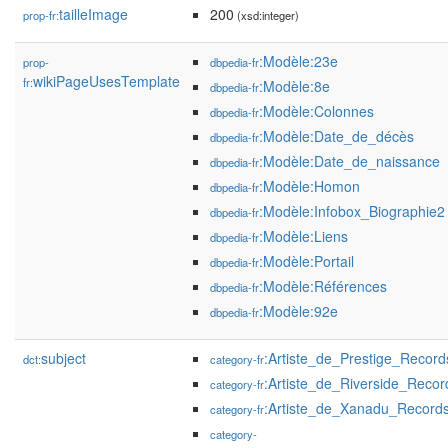
tailleImage
200
prop-fr:
(xsd:integer)
:Modèle:23e
prop-
dbpedia-fr
wikiPageUsesTemplate
fr:
:Modèle:8e
dbpedia-fr
:Modèle:Colonnes
dbpedia-fr
:Modèle:Date_de_décès
dbpedia-fr
:Modèle:Date_de_naissance
dbpedia-fr
:Modèle:Homon
dbpedia-fr
:Modèle:Infobox_Biographie2
dbpedia-fr
:Modèle:Liens
dbpedia-fr
:Modèle:Portail
dbpedia-fr
:Modèle:Références
dbpedia-fr
:Modèle:92e
dbpedia-fr
subject
:Artiste_de_Prestige_Record
dct:
category-fr
:Artiste_de_Riverside_Recor
category-fr
:Artiste_de_Xanadu_Record
category-fr
category-