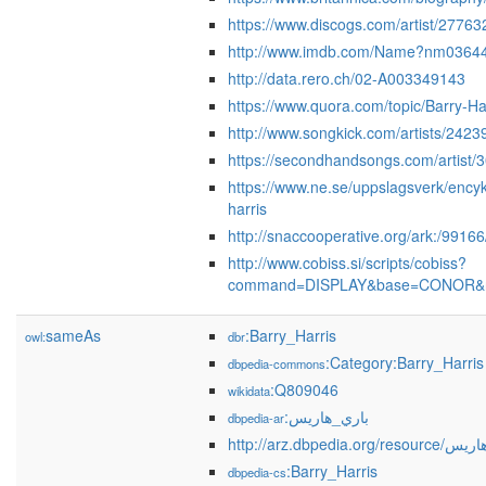
https://www.discogs.com/artist/27763
http://www.imdb.com/Name?nm0364
http://data.rero.ch/02-A003349143
https://www.quora.com/topic/Barry-Ha
http://www.songkick.com/artists/2423
https://secondhandsongs.com/artist/
https://www.ne.se/uppslagsverk/encyk
harris
http://snaccooperative.org/ark:/991
http://www.cobiss.si/scripts/cobiss?
command=DISPLAY&base=CONOR&r
sameAs
:Barry_Harris
owl:
dbr
:Category:Barry_Harris
dbpedia-commons
:Q809046
wikidata
:باري_هاريس
dbpedia-ar
http://arz.dbpedia.or
:Barry_Harris
dbpedia-cs