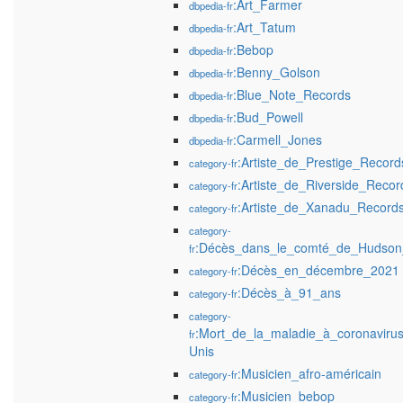
:Art_Farmer
dbpedia-fr
:Art_Tatum
dbpedia-fr
:Bebop
dbpedia-fr
:Benny_Golson
dbpedia-fr
:Blue_Note_Records
dbpedia-fr
:Bud_Powell
dbpedia-fr
:Carmell_Jones
dbpedia-fr
:Artiste_de_Prestige_Record
category-fr
:Artiste_de_Riverside_Recor
category-fr
:Artiste_de_Xanadu_Record
category-fr
category-
:Décès_dans_le_comté_de_Hudson
fr
:Décès_en_décembre_2021
category-fr
:Décès_à_91_ans
category-fr
category-
:Mort_de_la_maladie_à_coronaviru
fr
Unis
:Musicien_afro-américain
category-fr
:Musicien_bebop
category-fr