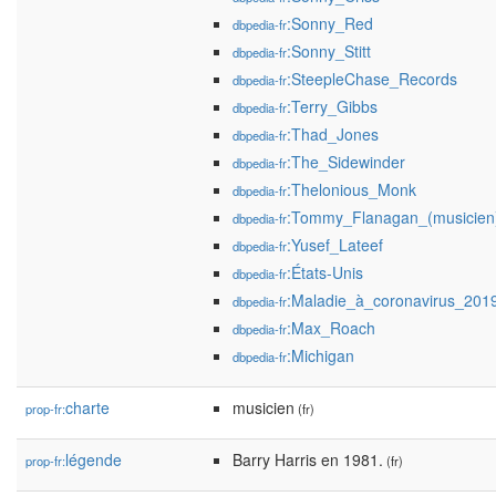
:Sonny_Red
dbpedia-fr
:Sonny_Stitt
dbpedia-fr
:SteepleChase_Records
dbpedia-fr
:Terry_Gibbs
dbpedia-fr
:Thad_Jones
dbpedia-fr
:The_Sidewinder
dbpedia-fr
:Thelonious_Monk
dbpedia-fr
:Tommy_Flanagan_(musicien
dbpedia-fr
:Yusef_Lateef
dbpedia-fr
:États-Unis
dbpedia-fr
:Maladie_à_coronavirus_201
dbpedia-fr
:Max_Roach
dbpedia-fr
:Michigan
dbpedia-fr
charte
musicien
prop-fr:
(fr)
légende
Barry Harris en 1981.
prop-fr:
(fr)