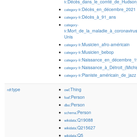
:Décès_dans_le_comté_de_Hudson
fr
:Décès_en_décembre_2021
category-fr
:Décès_à_91_ans
category-fr
category-
:Mort_de_la_maladie_à_coronaviru
fr
Unis
:Musicien_afro-américain
category-fr
:Musicien_bebop
category-fr
:Naissance_en_décembre_1
category-fr
:Naissance_à_Détroit_(Michi
category-fr
:Pianiste_américain_de_jazz
category-fr
type
:Thing
rdf:
owl
:Person
foaf
:Person
dbo
:Person
schema
:Q19088
wikidata
:Q215627
wikidata
:Q5
wikidata