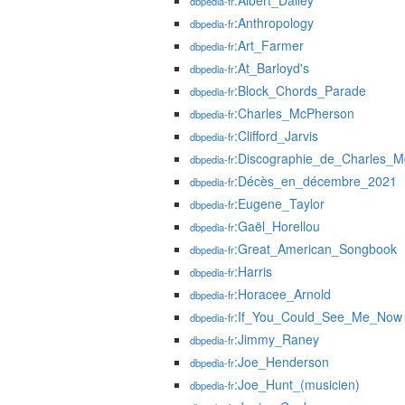
:Albert_Dailey
dbpedia-fr
:Anthropology
dbpedia-fr
:Art_Farmer
dbpedia-fr
:At_Barloyd's
dbpedia-fr
:Block_Chords_Parade
dbpedia-fr
:Charles_McPherson
dbpedia-fr
:Clifford_Jarvis
dbpedia-fr
:Discographie_de_Charles_
dbpedia-fr
:Décès_en_décembre_2021
dbpedia-fr
:Eugene_Taylor
dbpedia-fr
:Gaël_Horellou
dbpedia-fr
:Great_American_Songbook
dbpedia-fr
:Harris
dbpedia-fr
:Horacee_Arnold
dbpedia-fr
:If_You_Could_See_Me_Now
dbpedia-fr
:Jimmy_Raney
dbpedia-fr
:Joe_Henderson
dbpedia-fr
:Joe_Hunt_(musicien)
dbpedia-fr