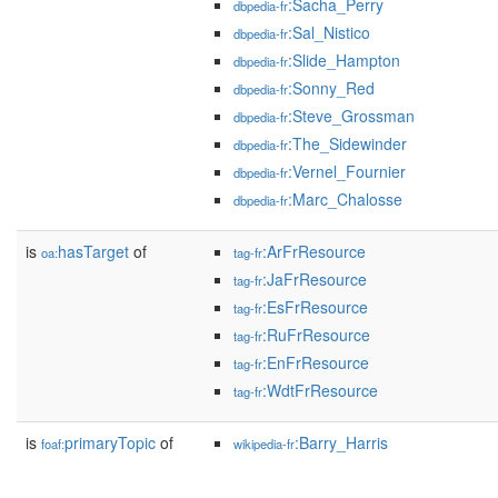
:Sacha_Perry
dbpedia-fr
:Sal_Nistico
dbpedia-fr
:Slide_Hampton
dbpedia-fr
:Sonny_Red
dbpedia-fr
:Steve_Grossman
dbpedia-fr
:The_Sidewinder
dbpedia-fr
:Vernel_Fournier
dbpedia-fr
:Marc_Chalosse
dbpedia-fr
is
hasTarget
of
:ArFrResource
oa:
tag-fr
:JaFrResource
tag-fr
:EsFrResource
tag-fr
:RuFrResource
tag-fr
:EnFrResource
tag-fr
:WdtFrResource
tag-fr
is
primaryTopic
of
:Barry_Harris
foaf:
wikipedia-fr