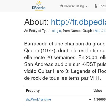
Browse using
Form
About:
http://fr.dbpe
An Entity of Type :
single
, from Named Graph :
http://
Barracuda et une chanson du groupe 
Queen (1977), dont elle est le titre 
elle reste 20 semaines. En 2004, ell
San Andreas audible sur K-DST puis 
vidéo Guitar Hero 3: Legends of Ro
de rock de tous les tems par VH1.
Property
Value
Work/runtime
4.3666
dbo: