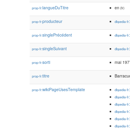
langueDuTitre
en
prop-fr:
(fr)
producteur
prop-fr:
dbpedia-fr
singlePrécédent
prop-fr:
dbpedia-fr
singleSuivant
prop-fr:
dbpedia-fr
sorti
mai 197
prop-fr:
titre
Barracu
prop-fr:
wikiPageUsesTemplate
prop-fr:
dbpedia-fr
dbpedia-fr
dbpedia-fr
dbpedia-fr
dbpedia-fr
dbpedia-fr