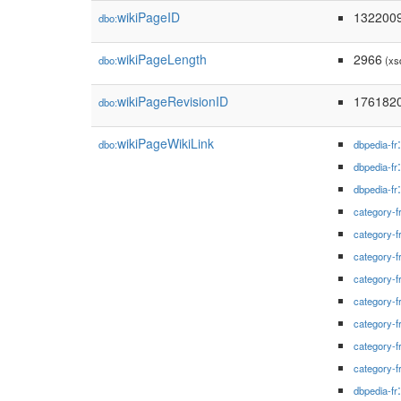
wikiPageID
132200
dbo:
wikiPageLength
2966
dbo:
(xs
wikiPageRevisionID
176182
dbo:
wikiPageWikiLink
dbo:
dbpedia-fr
dbpedia-fr
dbpedia-fr
category-f
category-f
category-f
category-f
category-f
category-f
category-f
category-f
dbpedia-fr