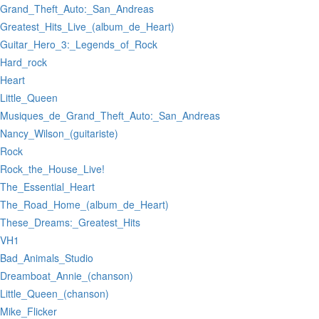
:Grand_Theft_Auto:_San_Andreas
:Greatest_Hits_Live_(album_de_Heart)
:Guitar_Hero_3:_Legends_of_Rock
:Hard_rock
:Heart
:Little_Queen
:Musiques_de_Grand_Theft_Auto:_San_Andreas
:Nancy_Wilson_(guitariste)
:Rock
:Rock_the_House_Live!
:The_Essential_Heart
:The_Road_Home_(album_de_Heart)
:These_Dreams:_Greatest_Hits
:VH1
:Bad_Animals_Studio
:Dreamboat_Annie_(chanson)
:Little_Queen_(chanson)
:Mike_Flicker