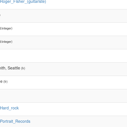
:Roger_Fisher_(guitariste)
)
:integer)
:integer)
th, Seattle
(fr)
Me
(fr)
:Hard_rock
:Portrait_Records