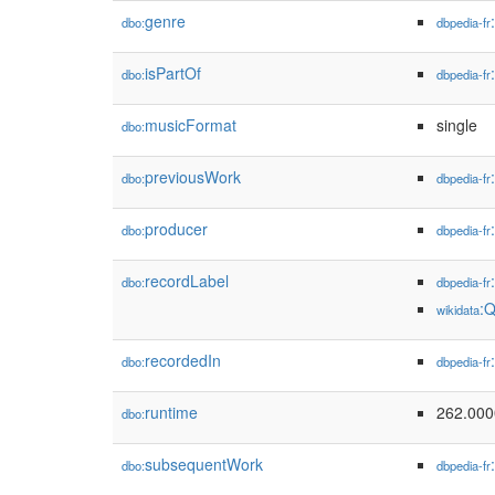
genre
dbo:
dbpedia-fr
isPartOf
dbo:
dbpedia-fr
musicFormat
single
dbo:
previousWork
dbo:
dbpedia-fr
producer
dbo:
dbpedia-fr
recordLabel
dbo:
dbpedia-fr
:
wikidata
recordedIn
dbo:
dbpedia-fr
runtime
262.00
dbo:
subsequentWork
dbo:
dbpedia-fr