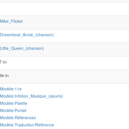
:Mike_Flicker
:Dreamboat_Annie_(chanson)
:Little_Queen_(chanson)
7
(fr)
da
(fr)
:Modèle:11e
:Modèle:Infobox_Musique_(œuvre)
:Modèle:Palette
:Modèle:Portail
:Modèle:Références
:Modèle:Traduction/Référence