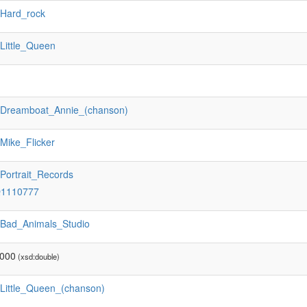
:Hard_rock
:Little_Queen
:Dreamboat_Annie_(chanson)
:Mike_Flicker
:Portrait_Records
Q1110777
:Bad_Animals_Studio
0000
(xsd:double)
:Little_Queen_(chanson)