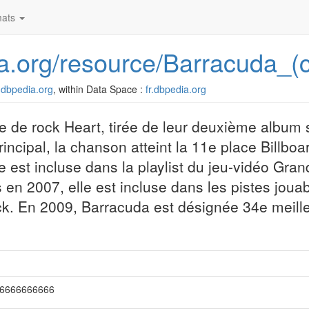
ats
dia.org/resource/Barracuda_
fr.dbpedia.org
, within Data Space :
fr.dbpedia.org
de rock Heart, tirée de leur deuxième album st
principal, la chanson atteint la 11e place Billbo
e est incluse dans la playlist du jeu-vidéo Gran
en 2007, elle est incluse dans les pistes jouab
ck. En 2009, Barracuda est désignée 34e meil
66666666666