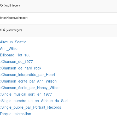
95
(xsd:integer)
d:nonNegativeInteger)
014
(xsd:integer)
:Alive_in_Seattle
:Ann_Wilson
:Billboard_Hot_100
:Chanson_de_1977
r
:Chanson_de_hard_rock
r
:Chanson_interprétée_par_Heart
r
:Chanson_écrite_par_Ann_Wilson
r
:Chanson_écrite_par_Nancy_Wilson
r
:Single_musical_sorti_en_1977
r
:Single_numéro_un_en_Afrique_du_Sud
r
:Single_publié_par_Portrait_Records
r
:Disque_microsillon