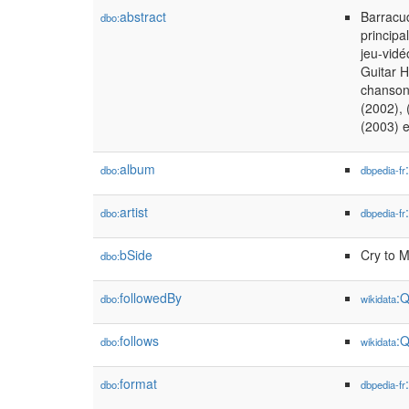
abstract
Barracud
dbo:
principa
jeu-vidé
Guitar H
chanson 
(2002), 
(2003) e
album
dbo:
dbpedia-fr
artist
dbo:
dbpedia-fr
bSide
Cry to 
dbo:
followedBy
:
dbo:
wikidata
follows
:
dbo:
wikidata
format
dbo:
dbpedia-fr