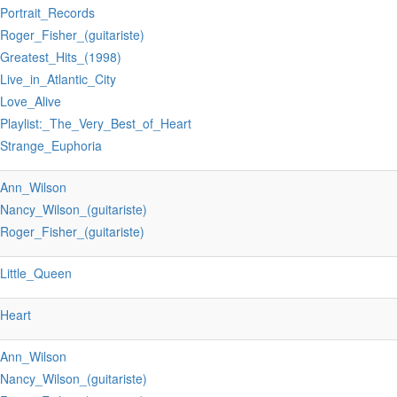
:Portrait_Records
:Roger_Fisher_(guitariste)
:Greatest_Hits_(1998)
:Live_in_Atlantic_City
:Love_Alive
:Playlist:_The_Very_Best_of_Heart
:Strange_Euphoria
:Ann_Wilson
:Nancy_Wilson_(guitariste)
:Roger_Fisher_(guitariste)
:Little_Queen
:Heart
:Ann_Wilson
:Nancy_Wilson_(guitariste)