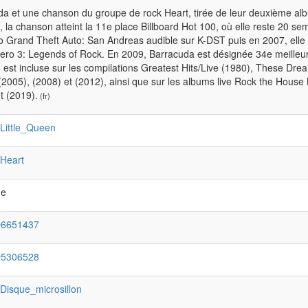
a et une chanson du groupe de rock Heart, tirée de leur deuxième album 
l, la chanson atteint la 11e place Billboard Hot 100, où elle reste 20 sem
o Grand Theft Auto: San Andreas audible sur K-DST puis en 2007, elle e
ero 3: Legends of Rock. En 2009, Barracuda est désignée 34e meilleu
est incluse sur les compilations Greatest Hits/Live (1980), These Drea
(2005), (2008) et (2012), ainsi que sur les albums live Rock the House
t (2019).
(fr)
:Little_Queen
:Heart
Me
Q6651437
Q5306528
:Disque_microsillon