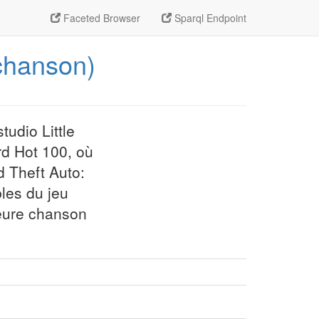
Faceted Browser
Sparql Endpoint
(chanson)
udio Little
ard Hot 100, où
d Theft Auto:
les du jeu
leure chanson