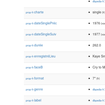
dbpedia-fr
charte
single
prop-fr:
(fr
dateSinglePréc
1976
prop-fr:
(xsd
dateSingleSuiv
1977
prop-fr:
(xsd
durée
262.0
prop-fr:
enregistréLieu
Kaye Smi
prop-fr:
faceB
Cry to 
prop-fr:
format
7"
prop-fr:
(fr)
genre
prop-fr:
dbpedia-fr
label
prop-fr:
dbpedia-fr