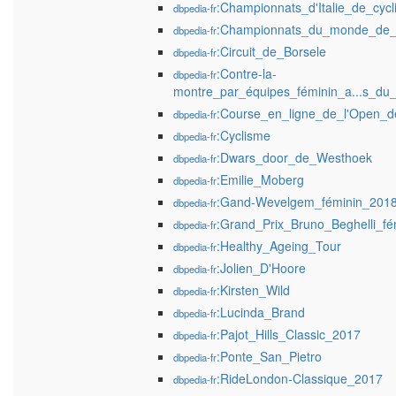
:Championnats_d'Italie_de_cycl
dbpedia-fr
:Championnats_du_monde_de_c
dbpedia-fr
:Circuit_de_Borsele
dbpedia-fr
:Contre-la-
dbpedia-fr
montre_par_équipes_féminin_a...s_d
:Course_en_ligne_de_l'Open_
dbpedia-fr
:Cyclisme
dbpedia-fr
:Dwars_door_de_Westhoek
dbpedia-fr
:Emilie_Moberg
dbpedia-fr
:Gand-Wevelgem_féminin_201
dbpedia-fr
:Grand_Prix_Bruno_Beghelli_f
dbpedia-fr
:Healthy_Ageing_Tour
dbpedia-fr
:Jolien_D'Hoore
dbpedia-fr
:Kirsten_Wild
dbpedia-fr
:Lucinda_Brand
dbpedia-fr
:Pajot_Hills_Classic_2017
dbpedia-fr
:Ponte_San_Pietro
dbpedia-fr
:RideLondon-Classique_2017
dbpedia-fr