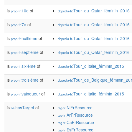
is
10e
of
:Tour_du_Qatar_féminin_2016
prop-fr:
dbpedia-fr
is
7e
of
:Tour_du_Qatar_féminin_2016
prop-fr:
dbpedia-fr
is
huitième
of
:Tour_du_Qatar_féminin_2016
prop-fr:
dbpedia-fr
is
septième
of
:Tour_du_Qatar_féminin_2016
prop-fr:
dbpedia-fr
is
sixième
of
:Tour_d'Italie_féminin_2015
prop-fr:
dbpedia-fr
is
troisième
of
:Tour_de_Belgique_féminin_20
prop-fr:
dbpedia-fr
is
vainqueur
of
:Tour_d'Italie_féminin_2015
prop-fr:
dbpedia-fr
is
hasTarget
of
:NlFrResource
oa:
tag-fr
:ArFrResource
tag-fr
:CaFrResource
tag-fr
:EsFrResource
tag-fr