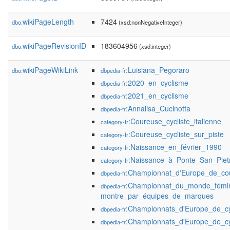
wikiPageLength
7424
dbo:
(xsd:nonNegativeInteger)
wikiPageRevisionID
183604956
dbo:
(xsd:integer)
wikiPageWikiLink
:Luisiana_Pegoraro
dbo:
dbpedia-fr
:2020_en_cyclisme
dbpedia-fr
:2021_en_cyclisme
dbpedia-fr
:Annalisa_Cucinotta
dbpedia-fr
:Coureuse_cycliste_italienne
category-fr
:Coureuse_cycliste_sur_piste
category-fr
:Naissance_en_février_1990
category-fr
:Naissance_à_Ponte_San_Piet
category-fr
:Championnat_d'Europe_de_cour
dbpedia-fr
:Championnat_du_monde_fémin
dbpedia-fr
montre_par_équipes_de_marques
:Championnats_d'Europe_de_cy
dbpedia-fr
:Championnats_d'Europe_de_c
dbpedia-fr