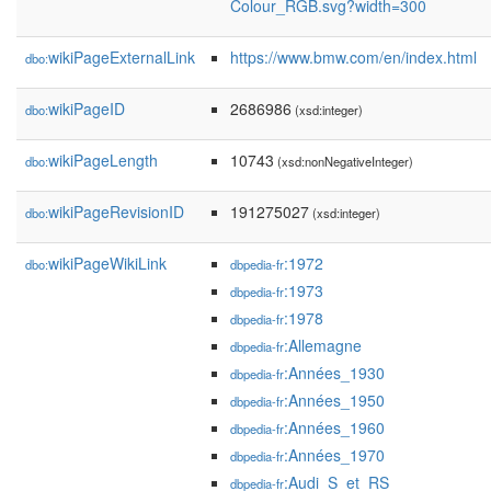
Colour_RGB.svg?width=300
wikiPageExternalLink
https://www.bmw.com/en/index.html
dbo:
wikiPageID
2686986
dbo:
(xsd:integer)
wikiPageLength
10743
dbo:
(xsd:nonNegativeInteger)
wikiPageRevisionID
191275027
dbo:
(xsd:integer)
wikiPageWikiLink
:1972
dbo:
dbpedia-fr
:1973
dbpedia-fr
:1978
dbpedia-fr
:Allemagne
dbpedia-fr
:Années_1930
dbpedia-fr
:Années_1950
dbpedia-fr
:Années_1960
dbpedia-fr
:Années_1970
dbpedia-fr
:Audi_S_et_RS
dbpedia-fr