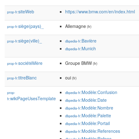
siteWeb
https://www.bmw.com/en/index.html
prop-fr:
siège(pays)_
Allemagne
prop-fr:
(fr)
siège(ville)_
:Bavière
prop-fr:
dbpedia-fr
:Munich
dbpedia-fr
sociétéMère
Groupe BMW
prop-fr:
(fr)
titreBlanc
oui
prop-fr:
(fr)
:Modèle:Confusion
prop-
dbpedia-fr
wikiPageUsesTemplate
fr:
:Modèle:Date
dbpedia-fr
:Modèle:Nombre
dbpedia-fr
:Modèle:Palette
dbpedia-fr
:Modèle:Portail
dbpedia-fr
:Modèle:References
dbpedia-fr
:Modèle:Refnec