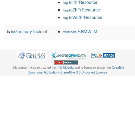
:ItFrResource
tag-fr
:ZhFrResource
tag-fr
:WdtFrResource
tag-fr
is
primaryTopic
of
:BMW_M
foaf:
wikipedia-fr
This content was extracted from
Wikipedia
and is licensed under the
Creative
Commons Attribution-ShareAlike 3.0 Unported License