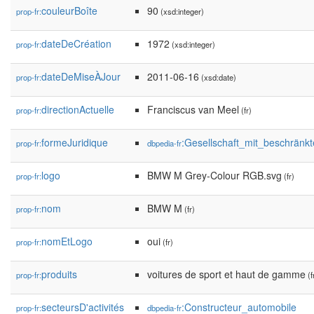
couleurBoîte
90
prop-fr:
(xsd:integer)
dateDeCréation
1972
prop-fr:
(xsd:integer)
dateDeMiseÀJour
2011-06-16
prop-fr:
(xsd:date)
directionActuelle
Franciscus van Meel
prop-fr:
(fr)
formeJuridique
:Gesellschaft_mit_beschränk
prop-fr:
dbpedia-fr
logo
BMW M Grey-Colour RGB.svg
prop-fr:
(fr)
nom
BMW M
prop-fr:
(fr)
nomEtLogo
oui
prop-fr:
(fr)
produits
voitures de sport et haut de gamme
prop-fr:
(f
secteursD'activités
:Constructeur_automobile
prop-fr:
dbpedia-fr