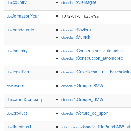
country
:Allemagne
dbo:
dbpedia-fr
formationYear
1972-01-01
dbo:
(xsd:gYear)
headquarter
:Bavière
dbo:
dbpedia-fr
:Munich
dbpedia-fr
industry
:Constructeur_automobile
dbo:
dbpedia-fr
:Construction_automobile
dbpedia-fr
legalForm
:Gesellschaft_mit_beschränk
dbo:
dbpedia-fr
owner
:Groupe_BMW
dbo:
dbpedia-fr
parentCompany
:Groupe_BMW
dbo:
dbpedia-fr
product
:Voiture_de_sport
dbo:
dbpedia-fr
thumbnail
:Special:FilePath/BMW_M
dbo:
wiki-commons