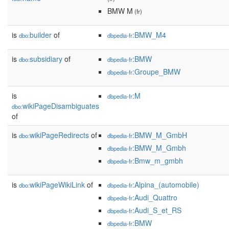
BMW M
(fr)
is
builder
of
:BMW_M4
dbo:
dbpedia-fr
is
subsidiary
of
:BMW
dbo:
dbpedia-fr
:Groupe_BMW
dbpedia-fr
is
:M
dbpedia-fr
wikiPageDisambiguates
dbo:
of
is
wikiPageRedirects
of
:BMW_M_GmbH
dbo:
dbpedia-fr
:BMW_M_Gmbh
dbpedia-fr
:Bmw_m_gmbh
dbpedia-fr
is
wikiPageWikiLink
of
:Alpina_(automobile)
dbo:
dbpedia-fr
:Audi_Quattro
dbpedia-fr
:Audi_S_et_RS
dbpedia-fr
:BMW
dbpedia-fr