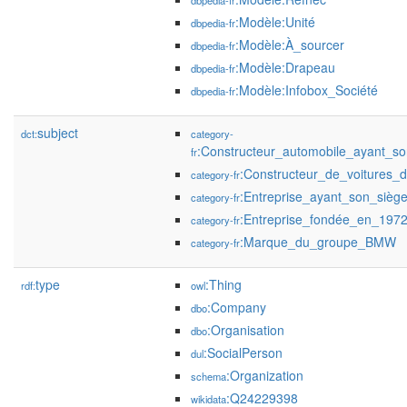
dbpedia-fr
:Modèle:Unité
dbpedia-fr
:Modèle:À_sourcer
dbpedia-fr
:Modèle:Drapeau
dbpedia-fr
:Modèle:Infobox_Société
dbpedia-fr
subject
dct:
category-
:Constructeur_automobile_ayant_s
fr
:Constructeur_de_voitures_
category-fr
:Entreprise_ayant_son_siè
category-fr
:Entreprise_fondée_en_197
category-fr
:Marque_du_groupe_BMW
category-fr
type
:Thing
rdf:
owl
:Company
dbo
:Organisation
dbo
:SocialPerson
dul
:Organization
schema
:Q24229398
wikidata