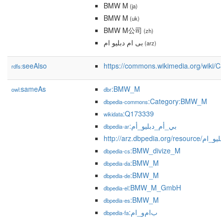
BMW M
(ja)
BMW M
(uk)
BMW M公司
(zh)
بى ام دبليو ام
(arz)
seeAlso
https://commons.wikimedia.org/wiki
rdfs:
sameAs
:BMW_M
owl:
dbr
:Category:BMW_M
dbpedia-commons
:Q173339
wikidata
:بي_أم_دبليو_أم
dbpedia-ar
http://arz.dbpedia.
:BMW_divize_M
dbpedia-cs
:BMW_M
dbpedia-da
:BMW_M
dbpedia-de
:BMW_M_GmbH
dbpedia-el
:BMW_M
dbpedia-es
:ب‌ام‌و_ام
dbpedia-fa