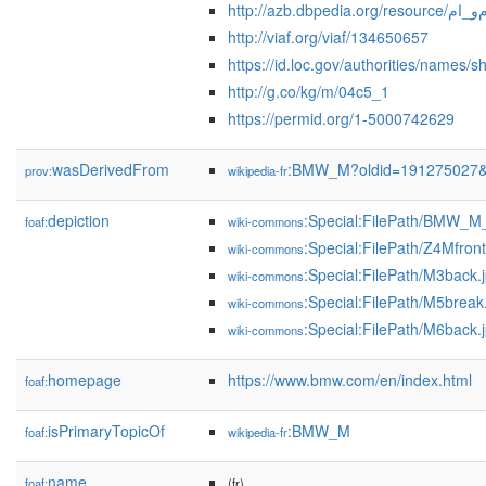
http://azb.dbpedia.org/res
http://viaf.org/viaf/134650657
https://id.loc.gov/authorities/names
http://g.co/kg/m/04c5_1
https://permid.org/1-5000742629
wasDerivedFrom
:BMW_M?oldid=191275027
prov:
wikipedia-fr
depiction
:Special:FilePath/BMW_M
foaf:
wiki-commons
:Special:FilePath/Z4Mfront
wiki-commons
:Special:FilePath/M3back.
wiki-commons
:Special:FilePath/M5break
wiki-commons
:Special:FilePath/M6back.
wiki-commons
homepage
https://www.bmw.com/en/index.html
foaf:
isPrimaryTopicOf
:BMW_M
foaf:
wikipedia-fr
name
foaf:
(fr)