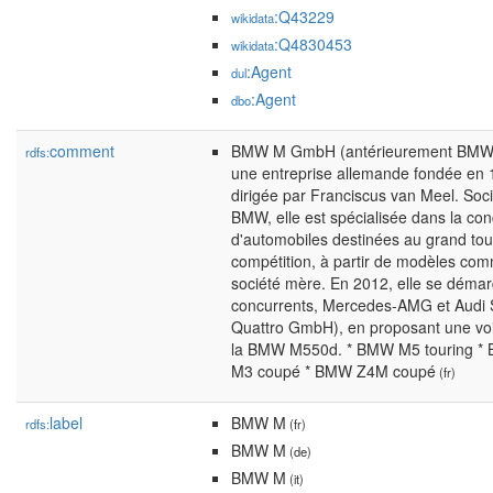
:Q43229
wikidata
:Q4830453
wikidata
:Agent
dul
:Agent
dbo
comment
BMW M GmbH (antérieurement BMW 
rdfs:
une entreprise allemande fondée en 
dirigée par Franciscus van Meel. Socié
BMW, elle est spécialisée dans la conc
d'automobiles destinées au grand tou
compétition, à partir de modèles com
société mère. En 2012, elle se déma
concurrents, Mercedes-AMG et Audi 
Quattro GmbH), en proposant une voit
la BMW M550d. * BMW M5 touring 
M3 coupé * BMW Z4M coupé
(fr)
label
BMW M
rdfs:
(fr)
BMW M
(de)
BMW M
(it)