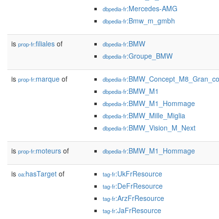
:Mercedes-AMG
dbpedia-fr
:Bmw_m_gmbh
dbpedia-fr
is
filiales
of
:BMW
prop-fr:
dbpedia-fr
:Groupe_BMW
dbpedia-fr
is
marque
of
:BMW_Concept_M8_Gran_c
prop-fr:
dbpedia-fr
:BMW_M1
dbpedia-fr
:BMW_M1_Hommage
dbpedia-fr
:BMW_Mille_Miglia
dbpedia-fr
:BMW_Vision_M_Next
dbpedia-fr
is
moteurs
of
:BMW_M1_Hommage
prop-fr:
dbpedia-fr
is
hasTarget
of
:UkFrResource
oa:
tag-fr
:DeFrResource
tag-fr
:ArzFrResource
tag-fr
:JaFrResource
tag-fr