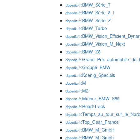
:BMW_Série_7
dbpedia-fr
:BMW_Série_8_I
dbpedia-fr
:BMW_Série_Z
dbpedia-fr
:BMW_Turbo
dbpedia-fr
:BMW_Vision_Efficient_Dyna
dbpedia-fr
:BMW_Vision_M_Next
dbpedia-fr
:BMW_Z8
dbpedia-fr
:Grand_Prix_automobile_de
dbpedia-fr
:Groupe_BMW
dbpedia-fr
:Koenig_Specials
dbpedia-fr
:M
dbpedia-fr
:M2
dbpedia-fr
:Moteur_BMW_S85
dbpedia-fr
:Road/Track
dbpedia-fr
:Temps_au_tour_sur_le_Nürb
dbpedia-fr
:Top_Gear_France
dbpedia-fr
:BMW_M_GmbH
dbpedia-fr
:BMW_M_Gmbh
dbpedia-fr