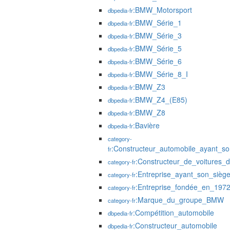
:BMW_Motorsport
dbpedia-fr
:BMW_Série_1
dbpedia-fr
:BMW_Série_3
dbpedia-fr
:BMW_Série_5
dbpedia-fr
:BMW_Série_6
dbpedia-fr
:BMW_Série_8_I
dbpedia-fr
:BMW_Z3
dbpedia-fr
:BMW_Z4_(E85)
dbpedia-fr
:BMW_Z8
dbpedia-fr
:Bavière
dbpedia-fr
category-
:Constructeur_automobile_ayant_s
fr
:Constructeur_de_voitures_
category-fr
:Entreprise_ayant_son_siè
category-fr
:Entreprise_fondée_en_197
category-fr
:Marque_du_groupe_BMW
category-fr
:Compétition_automobile
dbpedia-fr
:Constructeur_automobile
dbpedia-fr