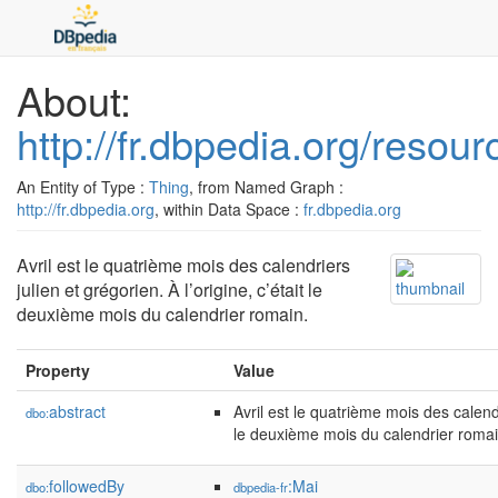
About:
http://fr.dbpedia.org/resour
An Entity of Type :
Thing
, from Named Graph :
http://fr.dbpedia.org
, within Data Space :
fr.dbpedia.org
Avril est le quatrième mois des calendriers
julien et grégorien. À l’origine, c’était le
deuxième mois du calendrier romain.
Property
Value
abstract
Avril est le quatrième mois des calendri
dbo:
le deuxième mois du calendrier romai
followedBy
:Mai
dbo:
dbpedia-fr