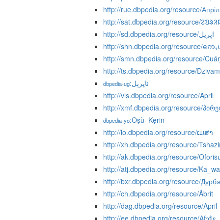
http://rue.dbpedia.org/resource/Апріл
http://sat.dbpedia.org/resource/ᱮᱯᱨᱤ
http://sd.dbpedia.org/resource/اپريل
http://shn.dbpedia.org/resource/ဢေႇ
http://smn.dbpedia.org/resource/Cu
http://ts.dbpedia.org/resource/Dziva
:ئاپرېل
dbpedia-ug
http://vls.dbpedia.org/resource/April
http://xmf.dbpedia.org/resource/პირ
:Oṣù_Kẹrin
dbpedia-yo
http://lo.dbpedia.org/resource/ເມສາ
http://xh.dbpedia.org/resource/Tshaz
http://ak.dbpedia.org/resource/Oforis
http://atj.dbpedia.org/resource/Ka_w
http://bxr.dbpedia.org/resource/Дүр
http://ch.dbpedia.org/resource/Åbrit
http://dag.dbpedia.org/resource/April
http://ee.dbpedia.org/resource/Afɔfiɛ