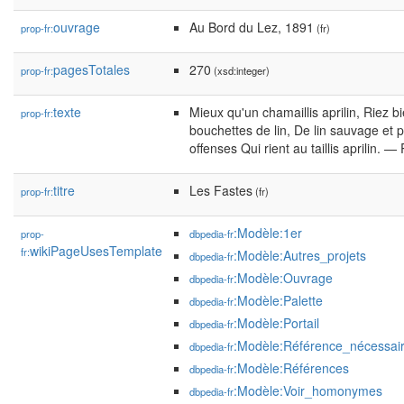
ouvrage
Au Bord du Lez, 1891
prop-fr:
(fr)
pagesTotales
270
prop-fr:
(xsd:integer)
texte
Mieux qu'un chamaillis aprilin, Riez b
prop-fr:
bouchettes de lin, De lin sauvage et 
offenses Qui rient au taillis aprilin. —
titre
Les Fastes
prop-fr:
(fr)
:Modèle:1er
prop-
dbpedia-fr
wikiPageUsesTemplate
fr:
:Modèle:Autres_projets
dbpedia-fr
:Modèle:Ouvrage
dbpedia-fr
:Modèle:Palette
dbpedia-fr
:Modèle:Portail
dbpedia-fr
:Modèle:Référence_nécessai
dbpedia-fr
:Modèle:Références
dbpedia-fr
:Modèle:Voir_homonymes
dbpedia-fr