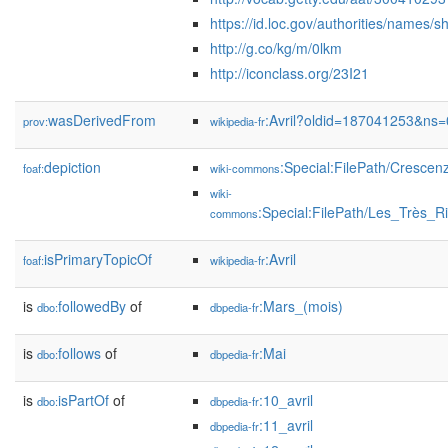
https://id.loc.gov/authorities/names
http://g.co/kg/m/0lkm
http://iconclass.org/23I21
wasDerivedFrom
:Avril?oldid=187041253&ns=
prov:
wikipedia-fr
depiction
:Special:FilePath/Crescenz
foaf:
wiki-commons
wiki-
:Special:FilePath/Les_Très_
commons
isPrimaryTopicOf
:Avril
foaf:
wikipedia-fr
is
followedBy
of
:Mars_(mois)
dbo:
dbpedia-fr
is
follows
of
:Mai
dbo:
dbpedia-fr
is
isPartOf
of
:10_avril
dbo:
dbpedia-fr
:11_avril
dbpedia-fr