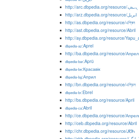
http://arc.dbpedia.org/resource/ܢܝܣܢ
http://arz.dbpedia.org/resource/ابريل
http://as.dbpedia.org/resource/এপ্ৰিল
http://ast.dbpedia.org/resource/Abril
http://ay.dbpedia.org/resource/Yapu_
:Aprel
dbpedia-az
http://ba.dbpedia.org/resource/Апрел
:Aprü
dbpedia-bar
:Красавік
dbpedia-be
:Април
dbpedia-bg
http://bn.dbpedia.org/resource/এপ্রিল
:Ebrel
dbpedia-br
http://bs.dbpedia.org/resource/April
:Abril
dbpedia-ca
http://ce.dbpedia.org/resource/Апрел
http://ceb.dbpedia.org/resource/Abril
http://chr.dbpedia.org/resource/ᎫᏬᏂ
http://ckb.dbpedia.