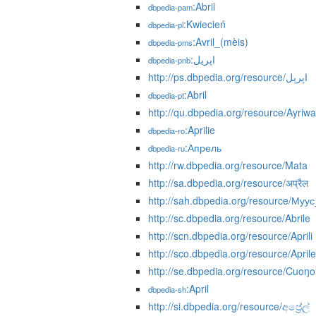
:Abril
dbpedia-pam
:Kwiecień
dbpedia-pl
:Avril_(mèis)
dbpedia-pms
:اپریل
dbpedia-pnb
http://ps.dbpedia.org/resource/اپرېل
:Abril
dbpedia-pt
http://qu.dbpedia.org/resource/Ayriwa
:Aprilie
dbpedia-ro
:Апрель
dbpedia-ru
http://rw.dbpedia.org/resource/Mata
http://sa.dbpedia.org/resource/अप्रैल
http://sah.dbpedia.org/resource/Муу
http://sc.dbpedia.org/resource/Abrile
http://scn.dbpedia.org/resource/Aprili
http://sco.dbpedia.org/resource/Aprile
http://se.dbpedia.org/resource/Cuo
:April
dbpedia-sh
http://si.dbpedia.org/resource/අප්‍රේල්