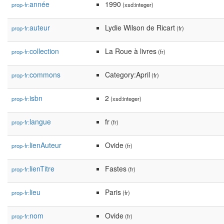
année
1990
prop-fr:
(xsd:integer)
auteur
Lydie Wilson de Ricart
prop-fr:
(fr)
collection
La Roue à livres
prop-fr:
(fr)
commons
Category:April
prop-fr:
(fr)
isbn
2
prop-fr:
(xsd:integer)
langue
fr
prop-fr:
(fr)
lienAuteur
Ovide
prop-fr:
(fr)
lienTitre
Fastes
prop-fr:
(fr)
lieu
Paris
prop-fr:
(fr)
nom
Ovide
prop-fr:
(fr)