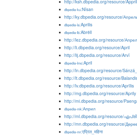
http://ksh.dbpedia.org/resource/Appril
:Nîsan
dbpedia-ku
http://ky.dbpedia.org/resource/Апрел
:Aprilis
dbpedia-la
:Abrëll
dbpedia-lb
http://lez.dbpedia.org/resource/Апре
http://li.dbpedia.org/resource/April
http://lij.dbpedia.org/resource/Arvî
:April
dbpedia-lmo
http://ln.dbpedia.org/resource/Sánzá
http://lt.dbpedia.org/resource/Balandi
http://lv.dbpedia.org/resource/Aprīlis
http://mg.dbpedia.org/resource/Aprily
http://mi.dbpedia.org/resource/Pae
:Април
dbpedia-mk
http://ml.dbpedia.org/resource/ഏപ്
http://mn.dbpedia.org/resource/Дөр
:एप्रिल_महिना
dbpedia-mr