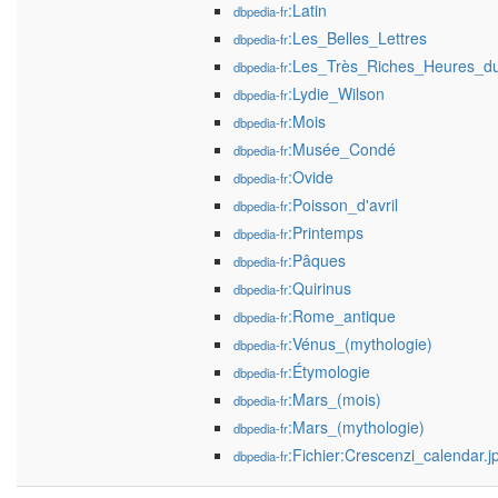
:Latin
dbpedia-fr
:Les_Belles_Lettres
dbpedia-fr
:Les_Très_Riches_Heures_d
dbpedia-fr
:Lydie_Wilson
dbpedia-fr
:Mois
dbpedia-fr
:Musée_Condé
dbpedia-fr
:Ovide
dbpedia-fr
:Poisson_d'avril
dbpedia-fr
:Printemps
dbpedia-fr
:Pâques
dbpedia-fr
:Quirinus
dbpedia-fr
:Rome_antique
dbpedia-fr
:Vénus_(mythologie)
dbpedia-fr
:Étymologie
dbpedia-fr
:Mars_(mois)
dbpedia-fr
:Mars_(mythologie)
dbpedia-fr
:Fichier:Crescenzi_calendar.j
dbpedia-fr