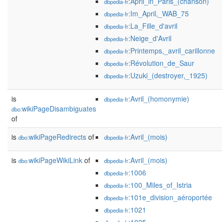
:April_in_Paris_(chanson)
dbpedia-fr
:Im_April,_WAB_75
dbpedia-fr
:La_Fille_d'avril
dbpedia-fr
:Neige_d'Avril
dbpedia-fr
:Printemps,_avril_carillonne
dbpedia-fr
:Révolution_de_Saur
dbpedia-fr
:Uzuki_(destroyer,_1925)
dbpedia-fr
is
:Avril_(homonymie)
dbpedia-fr
wikiPageDisambiguates
dbo:
of
is
wikiPageRedirects
of
:Avril_(mois)
dbo:
dbpedia-fr
is
wikiPageWikiLink
of
:Avril_(mois)
dbo:
dbpedia-fr
:1006
dbpedia-fr
:100_Miles_of_Istria
dbpedia-fr
:101e_division_aéroportée
dbpedia-fr
:1021
dbpedia-fr