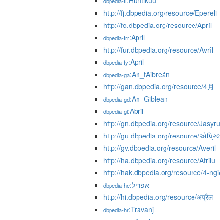
:Huhtikuu
dbpedia-fi
http://fj.dbpedia.org/resource/Epereli
http://fo.dbpedia.org/resource/Apríl
:April
dbpedia-frr
http://fur.dbpedia.org/resource/Avrîl
:April
dbpedia-fy
:An_tAibreán
dbpedia-ga
http://gan.dbpedia.org/resource/4月
:An_Giblean
dbpedia-gd
:Abril
dbpedia-gl
http://gn.dbpedia.org/resource/Jasyr
http://gu.dbpedia.org/resource/એપ્રિ
http://gv.dbpedia.org/resource/Averil
http://ha.dbpedia.org/resource/Afrilu
http://hak.dbpedia.org/resource/4-ngie
:אפריל
dbpedia-he
http://hi.dbpedia.org/resource/अप्रैल
:Travanj
dbpedia-hr