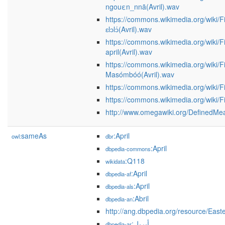
ngouεn_nnā(Avril).wav
https://commons.wikimedia.org/wiki/F
ɛlɔlɔ́(Avril).wav
https://commons.wikimedia.org/wiki/F
april(Avril).wav
https://commons.wikimedia.org/wiki/F
Masómbóó(Avril).wav
https://commons.wikimedia.org/wiki/
https://commons.wikimedia.org/wiki/
http://www.omegawiki.org/DefinedMe
sameAs
:April
owl:
dbr
:April
dbpedia-commons
:Q118
wikidata
:April
dbpedia-af
:April
dbpedia-als
:Abril
dbpedia-an
http://ang.dbpedia.org/resource/Eas
:أبريل
dbpedia-ar