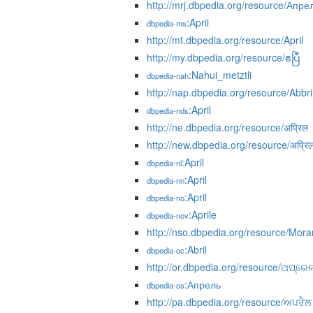
http://mrj.dbpedia.org/resource/Апре
:April
dbpedia-ms
http://mt.dbpedia.org/resource/April
http://my.dbpedia.org/resource/ဧပြီ
:Nahui_metztli
dbpedia-nah
http://nap.dbpedia.org/resource/Abbri
:April
dbpedia-nds
http://ne.dbpedia.org/resource/अप्रिल
http://new.dbpedia.org/resource/अप्रि
:April
dbpedia-nl
:April
dbpedia-nn
:April
dbpedia-no
:Aprile
dbpedia-nov
http://nso.dbpedia.org/resource/Mor
:Abril
dbpedia-oc
http://or.dbpedia.org/resource/ଅପ୍ରେ
:Апрель
dbpedia-os
http://pa.dbpedia.org/resource/ਅਪਰੈਲ