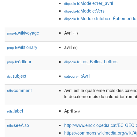
:Modèle:1er_avril
dbpedia-fr
:Modèle:Vers
dbpedia-fr
:Modèle:Infobox_Éphéméride
dbpedia-fr
wikivoyage
Avril
prop-fr:
(fr)
wiktionary
avril
prop-fr:
(fr)
éditeur
:Les_Belles_Lettres
prop-fr:
dbpedia-fr
subject
:Avril
dct:
category-fr
comment
Avril est le quatrième mois des calendri
rdfs:
le deuxième mois du calendrier romai
label
April
rdfs:
(en)
seeAlso
http://www.enciclopedia.cat/EC-GEC
rdfs:
https://commons.wikimedia.org/wiki/Ap