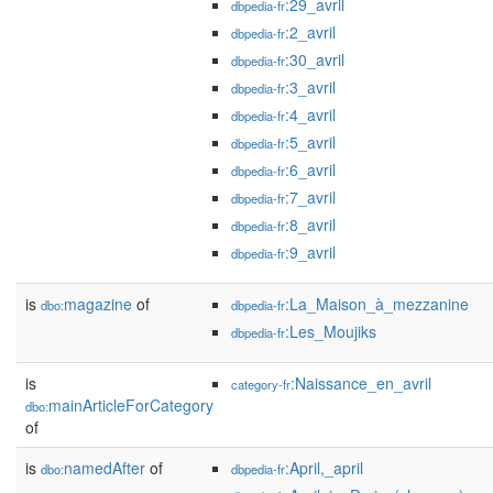
:29_avril
dbpedia-fr
:2_avril
dbpedia-fr
:30_avril
dbpedia-fr
:3_avril
dbpedia-fr
:4_avril
dbpedia-fr
:5_avril
dbpedia-fr
:6_avril
dbpedia-fr
:7_avril
dbpedia-fr
:8_avril
dbpedia-fr
:9_avril
dbpedia-fr
is
magazine
of
:La_Maison_à_mezzanine
dbo:
dbpedia-fr
:Les_Moujiks
dbpedia-fr
is
:Naissance_en_avril
category-fr
mainArticleForCategory
dbo:
of
is
namedAfter
of
:April,_april
dbo:
dbpedia-fr