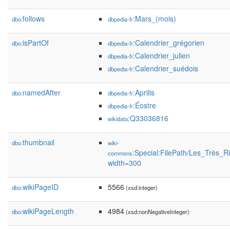
follows
:Mars_(mois)
dbo:
dbpedia-fr
isPartOf
:Calendrier_grégorien
dbo:
dbpedia-fr
:Calendrier_julien
dbpedia-fr
:Calendrier_suédois
dbpedia-fr
namedAfter
:Aprilis
dbo:
dbpedia-fr
:Éostre
dbpedia-fr
:Q33036816
wikidata
thumbnail
dbo:
wiki-
:Special:FilePath/Les_Très_
commons
width=300
wikiPageID
5566
dbo:
(xsd:integer)
wikiPageLength
4984
dbo:
(xsd:nonNegativeInteger)