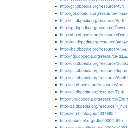
http://gcr.dbpedia.org/resource/Avril
http://got.dbpedia.org/resource/𐌲𐍂𐌰𐍃𐌼
http://hif.dbpedia.org/resource/April
http://ig.dbpedia.org/resource/Önwa
http://kbp.dbpedia.org/resource/Ɖom
http://koi.dbpedia.org/resource/Апре
http://lbe.dbpedia.org/resource/Апре
http://nqo.dbpedia.org
http://olo.dbpedia.org/resource/Sulak
http://pih.dbpedia.org/resource/Ieprel
http://sm.dbpedia.org/resource/Apelil
http://tet.dbpedia.org/resource/Abríl
http://tpi.dbpedia.org/resource/Epril
http://tum.dbpedia.org/resource/Epur
http://za.dbpedia.org/resource/4_nyi
https://d-nb.info/gnd/4334965-1
http://babelnet.org/rdf/s00005169n
http://vocab.getty.edu/aat/300410293