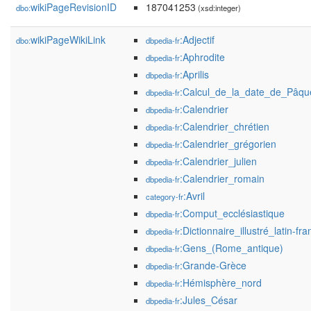
wikiPageRevisionID
187041253
dbo:
(xsd:integer)
wikiPageWikiLink
:Adjectif
dbo:
dbpedia-fr
:Aphrodite
dbpedia-fr
:Aprilis
dbpedia-fr
:Calcul_de_la_date_de_Pâqu
dbpedia-fr
:Calendrier
dbpedia-fr
:Calendrier_chrétien
dbpedia-fr
:Calendrier_grégorien
dbpedia-fr
:Calendrier_julien
dbpedia-fr
:Calendrier_romain
dbpedia-fr
:Avril
category-fr
:Comput_ecclésiastique
dbpedia-fr
:Dictionnaire_illustré_latin-fra
dbpedia-fr
:Gens_(Rome_antique)
dbpedia-fr
:Grande-Grèce
dbpedia-fr
:Hémisphère_nord
dbpedia-fr
:Jules_César
dbpedia-fr