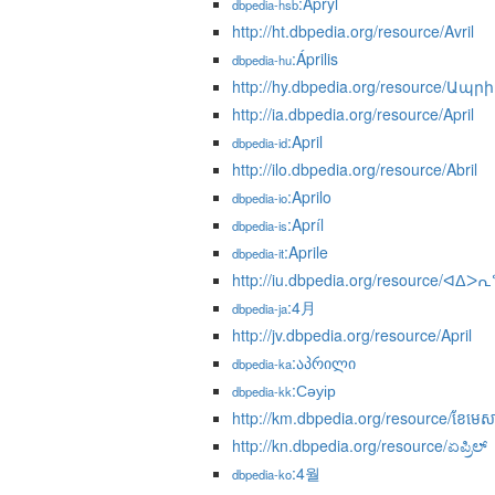
:Apryl
dbpedia-hsb
http://ht.dbpedia.org/resource/Avril
:Április
dbpedia-hu
http://hy.dbpedia.org/resource/Ապրի
http://ia.dbpedia.org/resource/April
:April
dbpedia-id
http://ilo.dbpedia.org/resource/Abril
:Aprilo
dbpedia-io
:Apríl
dbpedia-is
:Aprile
dbpedia-it
http://iu.dbpedia.org/resource/ᐊᐃᐳᕆ
:4月
dbpedia-ja
http://jv.dbpedia.org/resource/April
:აპრილი
dbpedia-ka
:Сәуір
dbpedia-kk
http://km.dbpedia.org/resource/ខែមេស
http://kn.dbpedia.org/resource/ಏಪ್ರಿಲ್
:4월
dbpedia-ko