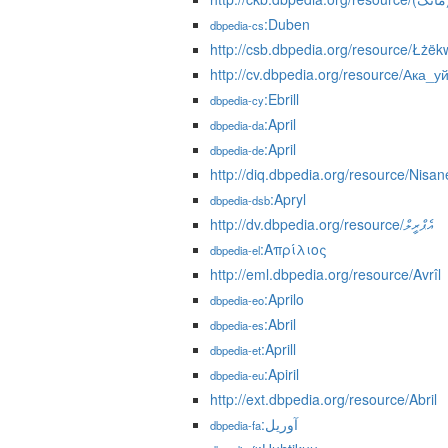
:Duben
dbpedia-cs
http://csb.dbpedia.org/resource/Łżëk
http://cv.dbpedia.org/resource/Ака_у
:Ebrill
dbpedia-cy
:April
dbpedia-da
:April
dbpedia-de
http://diq.dbpedia.org/resource/Nisan
:Apryl
dbpedia-dsb
http://dv.dbpedia.org/resource/އެޕްރީލް
:Απρίλιος
dbpedia-el
http://eml.dbpedia.org/resource/Avrîl
:Aprilo
dbpedia-eo
:Abril
dbpedia-es
:Aprill
dbpedia-et
:Apiril
dbpedia-eu
http://ext.dbpedia.org/resource/Abril
:آوریل
dbpedia-fa