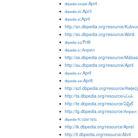
:April
dbpedia-simple
:Apríl
dbpedia-sk
:April
dbpedia-sl
http://sn.dbpedia.org/resource/Kubv
http://so.dbpedia.org/resource/Abriil
:Prilli
dbpedia-sq
:Април
dbpedia-sr
http://ss.dbpedia.org/resource/Mába
http://su.dbpedia.org/resource/April
:April
dbpedia-sv
:Aprili
dbpedia-sw
http://szl.dbpedia.org/resource/Kwjeć
http://ta.dbpedia.org/resource/ஏப்ரல்
http://te.dbpedia.org/resource/ఏప్రిల్
http://tg.dbpedia.org/resource/Апрел
:เมษายน
dbpedia-th
http://tk.dbpedia.org/resource/Aprel
http://tl.dbpedia.org/resource/Abril