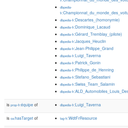
fr
dbpedia-
:Championnat_du_monde_des_voit
fr
:Descartes_(homonymie)
dbpedia-fr
:Dominique_Lacaud
dbpedia-fr
:Gérard_Tremblay_(pilote)
dbpedia-fr
:Jacques_Heuclin
dbpedia-fr
:Jean-Philippe_Grand
dbpedia-fr
:Luigi_Taverna
dbpedia-fr
:Patrick_Gonin
dbpedia-fr
:Philippe_de_Henning
dbpedia-fr
:Stefano_Sebastiani
dbpedia-fr
:Swiss_Team_Salamin
dbpedia-fr
:ALD_Automobiles_Louis_Des
dbpedia-fr
is
équipe
of
:Luigi_Taverna
prop-fr:
dbpedia-fr
is
hasTarget
of
:WdtFrResource
oa:
tag-fr