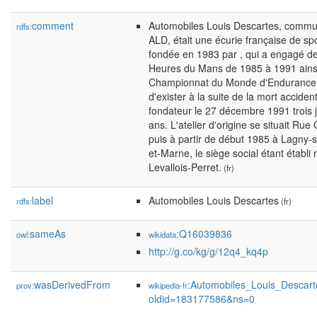
comment
Automobiles Louis Descartes, com
rdfs:
ALD, était une écurie française de sp
fondée en 1983 par , qui a engagé d
Heures du Mans de 1985 à 1991 ains
Championnat du Monde d'Endurance.
d'exister à la suite de la mort acciden
fondateur le 27 décembre 1991 trois 
ans. L'atelier d'origine se situait R
puis à partir de début 1985 à Lagny-
et-Marne, le siège social étant établi 
Levallois-Perret.
(fr)
label
Automobiles Louis Descartes
rdfs:
(fr)
sameAs
:Q16039836
owl:
wikidata
http://g.co/kg/g/12q4_kq4p
wasDerivedFrom
:Automobiles_Louis_Descart
prov:
wikipedia-fr
oldid=183177586&ns=0