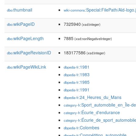
thumbnail
:Special:FilePath/Ald-logo
dbo:
wiki-commons
wikiPageID
7325940
dbo:
(xsd:integer)
wikiPageLength
7885
dbo:
(xsd:nonNegativeInteger)
wikiPageRevisionID
183177586
dbo:
(xsd:integer)
wikiPageWikiLink
:1981
dbo:
dbpedia-fr
:1983
dbpedia-fr
:1985
dbpedia-fr
:1991
dbpedia-fr
:24_Heures_du_Mans
dbpedia-fr
:Sport_automobile_en_Île-d
category-fr
:Écurie_d'endurance
category-fr
:Écurie_de_sport_automobi
category-fr
:Colombes
dbpedia-fr
:Compétition_automobile
dbpedia-fr