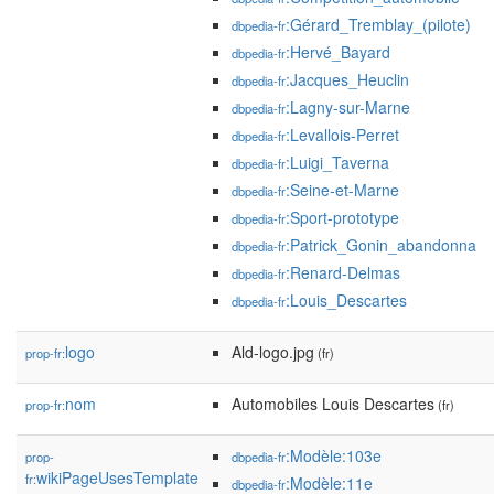
:Gérard_Tremblay_(pilote)
dbpedia-fr
:Hervé_Bayard
dbpedia-fr
:Jacques_Heuclin
dbpedia-fr
:Lagny-sur-Marne
dbpedia-fr
:Levallois-Perret
dbpedia-fr
:Luigi_Taverna
dbpedia-fr
:Seine-et-Marne
dbpedia-fr
:Sport-prototype
dbpedia-fr
:Patrick_Gonin_abandonna
dbpedia-fr
:Renard-Delmas
dbpedia-fr
:Louis_Descartes
dbpedia-fr
logo
Ald-logo.jpg
prop-fr:
(fr)
nom
Automobiles Louis Descartes
prop-fr:
(fr)
:Modèle:103e
prop-
dbpedia-fr
wikiPageUsesTemplate
fr:
:Modèle:11e
dbpedia-fr