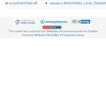
is
primaryTopic
of
:Automobiles_Louis_Descart
foaf:
wikipedia-fr
This content was extracted from
Wikipedia
and is licensed under the
Creative
Commons Attribution-ShareAlike 3.0 Unported License