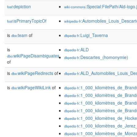
depiction
:Special:FilePath/Ald-logo.
foaf:
wiki-commons
isPrimaryTopicOf
:Automobiles_Louis_Descart
foaf:
wikipedia-fr
is
team
of
:Luigi_Taverna
dbo:
dbpedia-fr
is
:ALD
dbpedia-fr
wikiPageDisambiguates
dbo:
:Descartes_(homonymie)
dbpedia-fr
of
is
wikiPageRedirects
of
:ALD_Automobiles_Louis_Des
dbo:
dbpedia-fr
is
wikiPageWikiLink
of
:1_000_kilomètres_de_Bran
dbo:
dbpedia-fr
:1_000_kilomètres_de_Bran
dbpedia-fr
:1_000_kilomètres_de_Bran
dbpedia-fr
:1_000_kilomètres_de_Bran
dbpedia-fr
:1_000_kilomètres_de_Hock
dbpedia-fr
:1_000_kilomètres_de_Jerez
dbpedia-fr
:1_000_kilomètres_de_Monz
dbpedia-fr