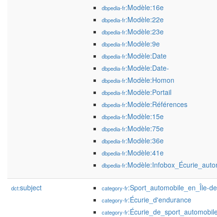
:Modèle:16e
dbpedia-fr
:Modèle:22e
dbpedia-fr
:Modèle:23e
dbpedia-fr
:Modèle:9e
dbpedia-fr
:Modèle:Date
dbpedia-fr
:Modèle:Date-
dbpedia-fr
:Modèle:Homon
dbpedia-fr
:Modèle:Portail
dbpedia-fr
:Modèle:Références
dbpedia-fr
:Modèle:15e
dbpedia-fr
:Modèle:75e
dbpedia-fr
:Modèle:36e
dbpedia-fr
:Modèle:41e
dbpedia-fr
:Modèle:Infobox_Écurie_auto
dbpedia-fr
subject
:Sport_automobile_en_Île-d
dct:
category-fr
:Écurie_d'endurance
category-fr
:Écurie_de_sport_automobi
category-fr