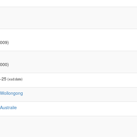
2009)
2000)
-25
(xsd:date)
:Wollongong
:Australie