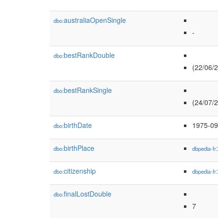
australiaOpenSingle
dbo:
-
bestRankDouble
dbo:
(22/06/
bestRankSingle
dbo:
(24/07/
birthDate
1975-09
dbo:
birthPlace
dbo:
dbpedia-fr
citizenship
dbo:
dbpedia-fr
finalLostDouble
dbo:
7