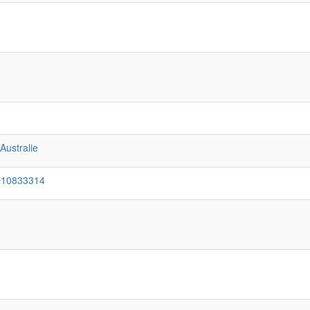
:Australie
Q10833314