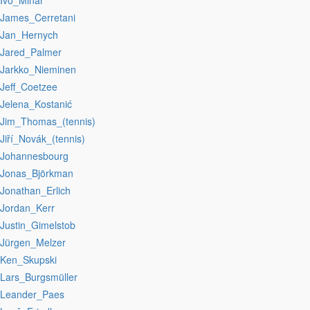
:Ivo_Minář
:James_Cerretani
:Jan_Hernych
:Jared_Palmer
:Jarkko_Nieminen
:Jeff_Coetzee
:Jelena_Kostanić
:Jim_Thomas_(tennis)
:Jiří_Novák_(tennis)
:Johannesbourg
:Jonas_Björkman
:Jonathan_Erlich
:Jordan_Kerr
:Justin_Gimelstob
:Jürgen_Melzer
:Ken_Skupski
:Lars_Burgsmüller
:Leander_Paes