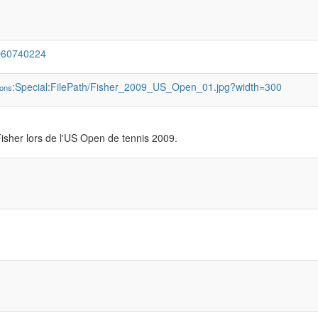
Q60740224
:Special:FilePath/Fisher_2009_US_Open_01.jpg?width=300
ons
isher lors de l'US Open de tennis 2009.