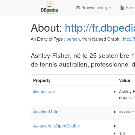
Browse using
Form
About:
http://fr.dbpe
An Entity of Type :
person
, from Named Graph :
http:/
Ashley Fisher, né le 25 septembre 
de tennis australien, professionnel 
Property
Value
abstract
Ashley F
dbo:
depuis 
almaMater
dbo:
dbpedia-fr
australiaOpenDouble
dbo:
1/4