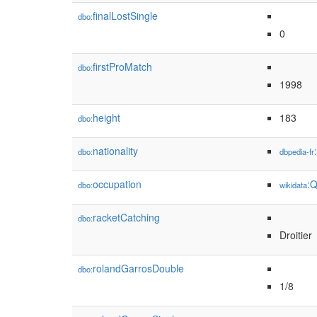
finalLostSingle
dbo:
0
firstProMatch
dbo:
1998
height
183
dbo:
nationality
dbo:
dbpedia-fr
occupation
:
dbo:
wikidata
racketCatching
dbo:
Droitier
rolandGarrosDouble
dbo:
1/8