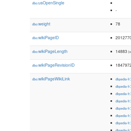
usOpenSingle
dbo:
-
weight
78
dbo:
wikiPageID
201277
dbo:
wikiPageLength
14883
dbo:
(x
wikiPageRevisionID
184797
dbo:
wikiPageWikiLink
dbo:
dbpedia-fr
dbpedia-fr
dbpedia-fr
dbpedia-fr
dbpedia-fr
dbpedia-fr
dbpedia-fr
dbpedia-fr