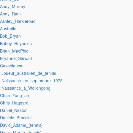
:Andy_Murray
:Andy_Ram
:Ashley_Harkleroad
:Australie
:Bob_Bryan
:Bobby_Reynolds
:Brian_MacPhie
:Bryanne_Stewart
:Casablanca
:Joueur_australien_de_tennis
r
:Naissance_en_septembre_1975
r
:Naissance_à_Wollongong
r
:Chan_Yung-jan
:Chris_Haggard
:Daniel_Nestor
:Daniele_Bracciali
:David_Adams_(tennis)
:David_Martin_(tennis)