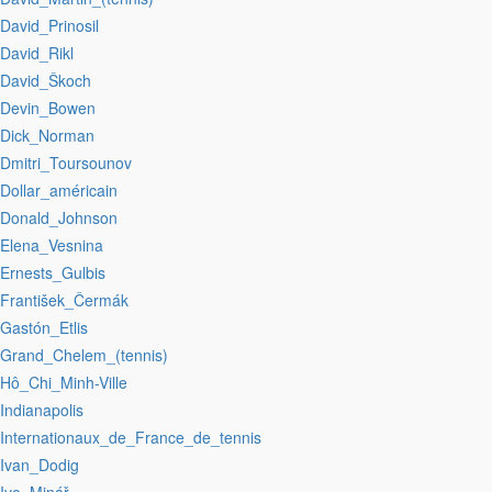
:David_Prinosil
:David_Rikl
:David_Škoch
:Devin_Bowen
:Dick_Norman
:Dmitri_Toursounov
:Dollar_américain
:Donald_Johnson
:Elena_Vesnina
:Ernests_Gulbis
:František_Čermák
:Gastón_Etlis
:Grand_Chelem_(tennis)
:Hô_Chi_Minh-Ville
:Indianapolis
:Internationaux_de_France_de_tennis
:Ivan_Dodig