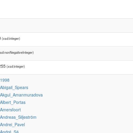
0
(xsd:integer)
sd:nonNegativeInteger)
255
(xsd:integer)
:1998
:Abigail_Spears
:Akgul_Amanmuradova
:Albert_Portas
:Amersfoort
:Andreas_Siljeström
:Andrei_Pavel
:André_Sá