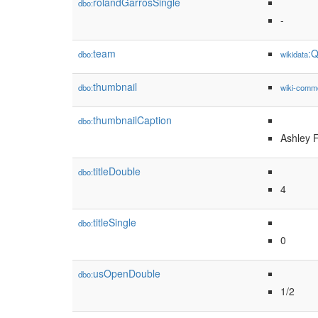
rolandGarrosSingle
dbo:
-
team
:
dbo:
wikidata
thumbnail
dbo:
wiki-comm
thumbnailCaption
dbo:
Ashley F
titleDouble
dbo:
4
titleSingle
dbo:
0
usOpenDouble
dbo:
1/2