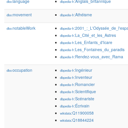
language
:Anglais_britannique
dbo:
dbpedia-fr
movement
:Athéisme
dbo:
dbpedia-fr
notableWork
:2001_:_L'Odyssée_de_l'esp
dbo:
dbpedia-fr
:La_Cité_et_les_Astres
dbpedia-fr
:Les_Enfants_d'Icare
dbpedia-fr
:Les_Fontaines_du_paradis
dbpedia-fr
:Rendez-vous_avec_Rama
dbpedia-fr
occupation
:Ingénieur
dbo:
dbpedia-fr
:Inventeur
dbpedia-fr
:Romancier
dbpedia-fr
:Scientifique
dbpedia-fr
:Scénariste
dbpedia-fr
:Écrivain
dbpedia-fr
:Q11900058
wikidata
:Q18844224
wikidata