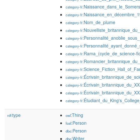
:Naissance_dans_le_Somers
category-fr
:Naissance_en_décembre_1
category-fr
:Nom_de_plume
category-fr
:Nouvelliste_britannique_du
category-fr
:Personnalité_anoblie_sous_
category-fr
:Personnalité_ayant_donné_
category-fr
:Rama_(cycle_de_science-fic
category-fr
:Romancier_britannique_du_
category-fr
:Science_Fiction_Hall_of_F
category-fr
:Écrivain_britannique_de_sci
category-fr
:Écrivain_britannique_du_XX
category-fr
:Écrivain_britannique_du_XX
category-fr
:Étudiant_du_King's_Colleg
category-fr
type
:Thing
rdf:
owl
:Person
foaf
:Person
dbo
:Writer
dbo