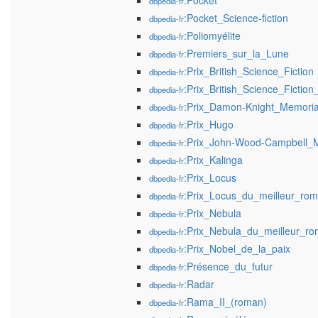
:Pocket
dbpedia-fr
:Pocket_Science-fiction
dbpedia-fr
:Poliomyélite
dbpedia-fr
:Premiers_sur_la_Lune
dbpedia-fr
:Prix_British_Science_Fiction
dbpedia-fr
:Prix_British_Science_Fictio
dbpedia-fr
:Prix_Damon-Knight_Memori
dbpedia-fr
:Prix_Hugo
dbpedia-fr
:Prix_John-Wood-Campbell_
dbpedia-fr
:Prix_Kalinga
dbpedia-fr
:Prix_Locus
dbpedia-fr
:Prix_Locus_du_meilleur_ro
dbpedia-fr
:Prix_Nebula
dbpedia-fr
:Prix_Nebula_du_meilleur_r
dbpedia-fr
:Prix_Nobel_de_la_paix
dbpedia-fr
:Présence_du_futur
dbpedia-fr
:Radar
dbpedia-fr
:Rama_II_(roman)
dbpedia-fr