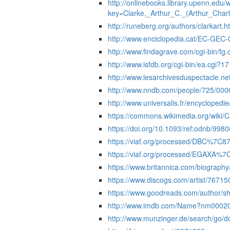
http://onlinebooks.library.upenn.ed
key=Clarke,_Arthur_C._(Arthur_Char
http://runeberg.org/authors/clarkart.h
http://www.enciclopedia.cat/EC-GEC
http://www.findagrave.com/cgi-bin/
http://www.isfdb.org/cgi-bin/ea.cgi?17
http://www.lesarchivesduspectacle.
http://www.nndb.com/people/725/000
http://www.universalis.fr/encyclopedie
https://commons.wikimedia.org/wiki/
https://doi.org/10.1093/ref:odnb/9980
https://viaf.org/processed/DBC%7C
https://viaf.org/processed/EGAXA%7
https://www.britannica.com/biography
https://www.discogs.com/artist/76715
https://www.goodreads.com/author/s
http://www.imdb.com/Name?nm0002
http://www.munzinger.de/search/go/