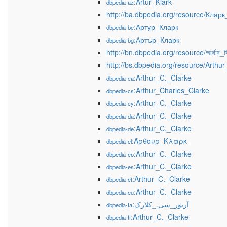
:Artur_Klark
dbpedia-az
http://ba.dbpedia.org/resource/Кла
:Артур_Кларк
dbpedia-be
:Артър_Кларк
dbpedia-bg
http://bn.dbpedia.org/resource/আর্থার_সি_
http://bs.dbpedia.org/resource/Arthu
:Arthur_C._Clarke
dbpedia-ca
:Arthur_Charles_Clarke
dbpedia-cs
:Arthur_C._Clarke
dbpedia-cy
:Arthur_C._Clarke
dbpedia-da
:Arthur_C._Clarke
dbpedia-de
:Άρθουρ_Κλαρκ
dbpedia-el
:Arthur_C._Clarke
dbpedia-eo
:Arthur_C._Clarke
dbpedia-es
:Arthur_C._Clarke
dbpedia-et
:Arthur_C._Clarke
dbpedia-eu
:آرتور_سی._کلارک
dbpedia-fa
:Arthur_C._Clarke
dbpedia-fi