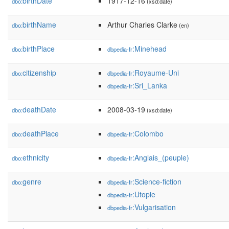
birthDate
1917-12-16
dbo:
(xsd:date)
birthName
Arthur Charles Clarke
dbo:
(en)
birthPlace
:Minehead
dbo:
dbpedia-fr
citizenship
:Royaume-Uni
dbo:
dbpedia-fr
:Sri_Lanka
dbpedia-fr
deathDate
2008-03-19
dbo:
(xsd:date)
deathPlace
:Colombo
dbo:
dbpedia-fr
ethnicity
:Anglais_(peuple)
dbo:
dbpedia-fr
genre
:Science-fiction
dbo:
dbpedia-fr
:Utopie
dbpedia-fr
:Vulgarisation
dbpedia-fr