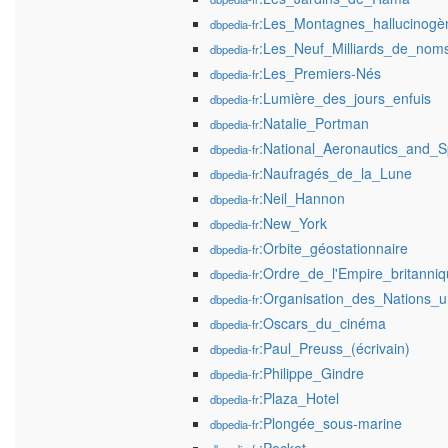
:Les_Montagnes_hallucinogè
dbpedia-fr
:Les_Neuf_Milliards_de_nom
dbpedia-fr
:Les_Premiers-Nés
dbpedia-fr
:Lumière_des_jours_enfuis
dbpedia-fr
:Natalie_Portman
dbpedia-fr
:National_Aeronautics_and_S
dbpedia-fr
:Naufragés_de_la_Lune
dbpedia-fr
:Neil_Hannon
dbpedia-fr
:New_York
dbpedia-fr
:Orbite_géostationnaire
dbpedia-fr
:Ordre_de_l'Empire_britanni
dbpedia-fr
:Organisation_des_Nations_un
dbpedia-fr
:Oscars_du_cinéma
dbpedia-fr
:Paul_Preuss_(écrivain)
dbpedia-fr
:Philippe_Gindre
dbpedia-fr
:Plaza_Hotel
dbpedia-fr
:Plongée_sous-marine
dbpedia-fr