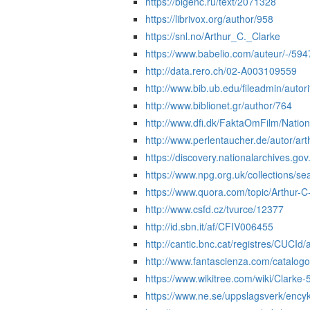
https://bigenc.ru/text/2071328
https://librivox.org/author/958
https://snl.no/Arthur_C._Clarke
https://www.babelio.com/auteur/-/594
http://data.rero.ch/02-A003109559
http://www.bib.ub.edu/fileadmin/auto
http://www.biblionet.gr/author/764
http://www.dfi.dk/FaktaOmFilm/Natio
http://www.perlentaucher.de/autor/art
https://discovery.nationalarchives.gov
https://www.npg.org.uk/collections/
https://www.quora.com/topic/Arthur-C
http://www.csfd.cz/tvurce/12377
http://id.sbn.it/af/CFIV006455
http://cantic.bnc.cat/registres/CUCI
http://www.fantascienza.com/catalogo
https://www.wikitree.com/wiki/Clarke
https://www.ne.se/uppslagsverk/encykl