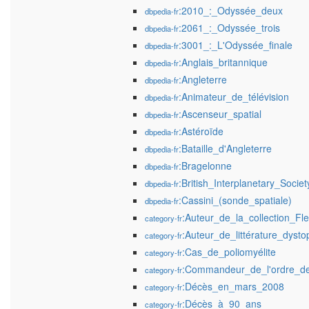
:2010_:_Odyssée_deux
dbpedia-fr
:2061_:_Odyssée_trois
dbpedia-fr
:3001_:_L'Odyssée_finale
dbpedia-fr
:Anglais_britannique
dbpedia-fr
:Angleterre
dbpedia-fr
:Animateur_de_télévision
dbpedia-fr
:Ascenseur_spatial
dbpedia-fr
:Astéroïde
dbpedia-fr
:Bataille_d'Angleterre
dbpedia-fr
:Bragelonne
dbpedia-fr
:British_Interplanetary_Societ
dbpedia-fr
:Cassini_(sonde_spatiale)
dbpedia-fr
:Auteur_de_la_collection_Fle
category-fr
:Auteur_de_littérature_dysto
category-fr
:Cas_de_poliomyélite
category-fr
:Commandeur_de_l'ordre_de_
category-fr
:Décès_en_mars_2008
category-fr
:Décès_à_90_ans
category-fr