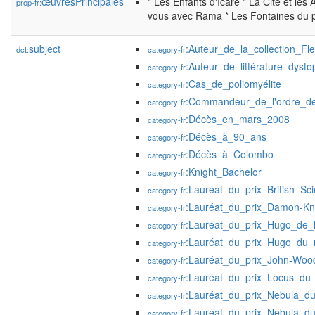
œuvresPrincipales
* Les Enfants d'Icare * La Cité et les
prop-fr:
vous avec Rama * Les Fontaines du 
subject
:Auteur_de_la_collection_Fle
dct:
category-fr
:Auteur_de_littérature_dysto
category-fr
:Cas_de_poliomyélite
category-fr
:Commandeur_de_l'ordre_de_
category-fr
:Décès_en_mars_2008
category-fr
:Décès_à_90_ans
category-fr
:Décès_à_Colombo
category-fr
:Knight_Bachelor
category-fr
:Lauréat_du_prix_British_Sc
category-fr
:Lauréat_du_prix_Damon-Kn
category-fr
:Lauréat_du_prix_Hugo_de_l
category-fr
:Lauréat_du_prix_Hugo_du_
category-fr
:Lauréat_du_prix_John-Woo
category-fr
:Lauréat_du_prix_Locus_du
category-fr
:Lauréat_du_prix_Nebula_d
category-fr
:Lauréat_du_prix_Nebula_du
category-fr