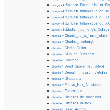
:Science_Fiction_Hall_of_F
category-fr
:Écrivain_britannique_de_sci
category-fr
:Écrivain_britannique_du_XX
category-fr
:Écrivain_britannique_du_XX
category-fr
:Étudiant_du_King's_Colleg
category-fr
:Chants_de_la_Terre_lointain
dbpedia-fr
:Charles_Lindbergh
dbpedia-fr
:Clarke_Griffin
dbpedia-fr
:Club_de_Budapest
dbpedia-fr
:Colombo
dbpedia-fr
:Dead_Space_(jeu_vidéo)
dbpedia-fr
:Demain,_moisson_d'étoiles
dbpedia-fr
:Dinosauria
dbpedia-fr
:Fleuve_Noir_Anticipation
dbpedia-fr
:Futurologie
dbpedia-fr
:Histoires_de_machines
dbpedia-fr
:Histoires_divines
dbpedia-fr
:Isaac_Asimov
dbpedia-fr