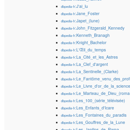
:J'ai_lu
dbpedia-fr
:Jane_Foster
dbpedia-fr
:Japet_(lune)
dbpedia-fr
:John_Fitzgerald_Kennedy
dbpedia-fr
:Kenneth_Branagh
dbpedia-fr
:Knight_Bachelor
dbpedia-fr
:L'Œil_du_temps
dbpedia-fr
:La_Cité_et_les_Astres
dbpedia-fr
:La_Clef_d'argent
dbpedia-fr
:La_Sentinelle_(Clarke)
dbpedia-fr
:Le_Fantôme_venu_des_prof
dbpedia-fr
:Le_Livre_d'or_de_la_science
dbpedia-fr
:Le_Marteau_de_Dieu_(roma
dbpedia-fr
:Les_100_(série_télévisée)
dbpedia-fr
:Les_Enfants_d'Icare
dbpedia-fr
:Les_Fontaines_du_paradis
dbpedia-fr
:Les_Gouffres_de_la_Lune
dbpedia-fr
:Les_Jardins_de_Rama
dbpedia-fr