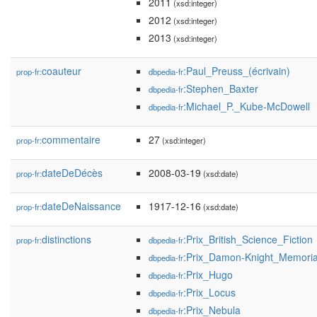
2011
(xsd:integer)
2012
(xsd:integer)
2013
(xsd:integer)
coauteur
:Paul_Preuss_(écrivain)
prop-fr:
dbpedia-fr
:Stephen_Baxter
dbpedia-fr
:Michael_P._Kube-McDowell
dbpedia-fr
commentaire
27
prop-fr:
(xsd:integer)
dateDeDécès
2008-03-19
prop-fr:
(xsd:date)
dateDeNaissance
1917-12-16
prop-fr:
(xsd:date)
distinctions
:Prix_British_Science_Fiction
prop-fr:
dbpedia-fr
:Prix_Damon-Knight_Memori
dbpedia-fr
:Prix_Hugo
dbpedia-fr
:Prix_Locus
dbpedia-fr
:Prix_Nebula
dbpedia-fr