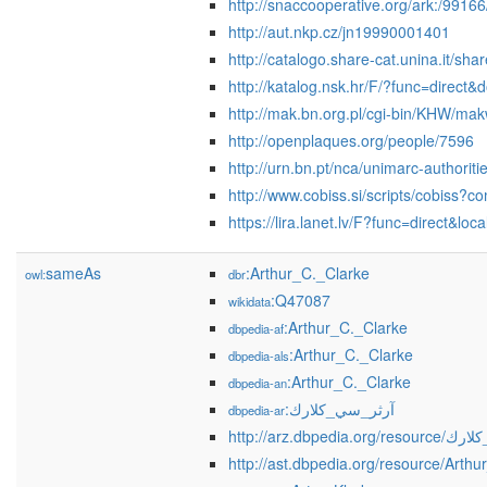
http://snaccooperative.org/ark:/991
http://aut.nkp.cz/jn19990001401
http://catalogo.share-cat.unina.it/
http://katalog.nsk.hr/F/?func=dire
http://mak.bn.org.pl/cgi-bin/KH
http://openplaques.org/people/7596
http://urn.bn.pt/nca/unimarc-authorit
http://www.cobiss.si/scripts/cob
https://lira.lanet.lv/F?func=direct
sameAs
:Arthur_C._Clarke
owl:
dbr
:Q47087
wikidata
:Arthur_C._Clarke
dbpedia-af
:Arthur_C._Clarke
dbpedia-als
:Arthur_C._Clarke
dbpedia-an
:آرثر_سي_كلارك
dbpedia-ar
http://arz.dbpedi
http://ast.dbpedia.org/resource/Arth