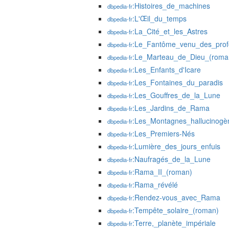
:Histoires_de_machines
dbpedia-fr
:L'Œil_du_temps
dbpedia-fr
:La_Cité_et_les_Astres
dbpedia-fr
:Le_Fantôme_venu_des_prof
dbpedia-fr
:Le_Marteau_de_Dieu_(roma
dbpedia-fr
:Les_Enfants_d'Icare
dbpedia-fr
:Les_Fontaines_du_paradis
dbpedia-fr
:Les_Gouffres_de_la_Lune
dbpedia-fr
:Les_Jardins_de_Rama
dbpedia-fr
:Les_Montagnes_hallucinogè
dbpedia-fr
:Les_Premiers-Nés
dbpedia-fr
:Lumière_des_jours_enfuis
dbpedia-fr
:Naufragés_de_la_Lune
dbpedia-fr
:Rama_II_(roman)
dbpedia-fr
:Rama_révélé
dbpedia-fr
:Rendez-vous_avec_Rama
dbpedia-fr
:Tempête_solaire_(roman)
dbpedia-fr
:Terre,_planète_impériale
dbpedia-fr