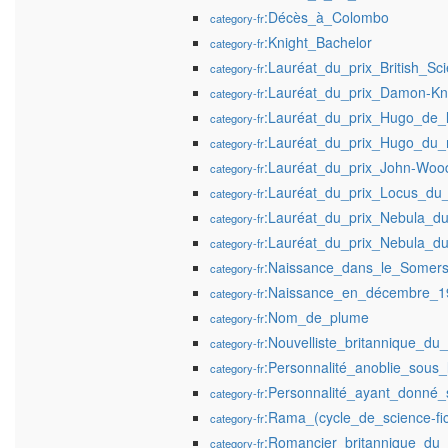
:Décès_à_Colombo
category-fr
:Knight_Bachelor
category-fr
:Lauréat_du_prix_British_Sc
category-fr
:Lauréat_du_prix_Damon-Kn
category-fr
:Lauréat_du_prix_Hugo_de_l
category-fr
:Lauréat_du_prix_Hugo_du_
category-fr
:Lauréat_du_prix_John-Woo
category-fr
:Lauréat_du_prix_Locus_du
category-fr
:Lauréat_du_prix_Nebula_d
category-fr
:Lauréat_du_prix_Nebula_du
category-fr
:Naissance_dans_le_Somers
category-fr
:Naissance_en_décembre_1
category-fr
:Nom_de_plume
category-fr
:Nouvelliste_britannique_du
category-fr
:Personnalité_anoblie_sous_
category-fr
:Personnalité_ayant_donné_
category-fr
:Rama_(cycle_de_science-fic
category-fr
:Romancier_britannique_du_
category-fr