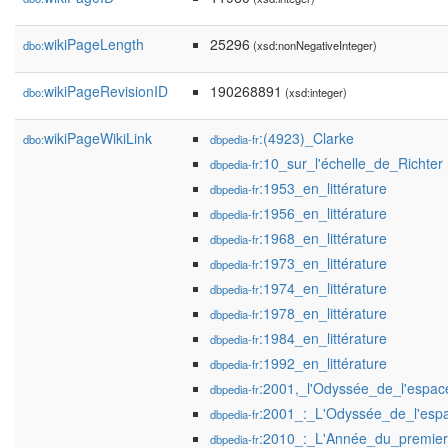
wikiPageLength
25296
dbo:
(xsd:nonNegativeInteger)
wikiPageRevisionID
190268891
dbo:
(xsd:integer)
wikiPageWikiLink
:(4923)_Clarke
dbo:
dbpedia-fr
:10_sur_l'échelle_de_Richter
dbpedia-fr
:1953_en_littérature
dbpedia-fr
:1956_en_littérature
dbpedia-fr
:1968_en_littérature
dbpedia-fr
:1973_en_littérature
dbpedia-fr
:1974_en_littérature
dbpedia-fr
:1978_en_littérature
dbpedia-fr
:1984_en_littérature
dbpedia-fr
:1992_en_littérature
dbpedia-fr
:2001,_l'Odyssée_de_l'espac
dbpedia-fr
:2001_:_L'Odyssée_de_l'esp
dbpedia-fr
:2010_:_L'Année_du_premier
dbpedia-fr