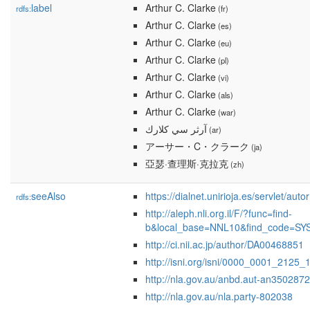
label
Arthur C. Clarke
rdfs:
(fr)
Arthur C. Clarke
(es)
Arthur C. Clarke
(eu)
Arthur C. Clarke
(pl)
Arthur C. Clarke
(vi)
Arthur C. Clarke
(als)
Arthur C. Clarke
(war)
آرثر سي كلارك
(ar)
アーサー・C・クラーク
(ja)
亞瑟·查理斯·克拉克
(zh)
seeAlso
https://dialnet.unirioja.es/servlet/a
rdfs:
http://aleph.nli.org.il/F/?func=find-
b&local_base=NNL10&find_code=SY
http://ci.nii.ac.jp/author/DA00468851
http://isni.org/isni/0000_0001_2125_
http://nla.gov.au/anbd.aut-an350287
http://nla.gov.au/nla.party-802038