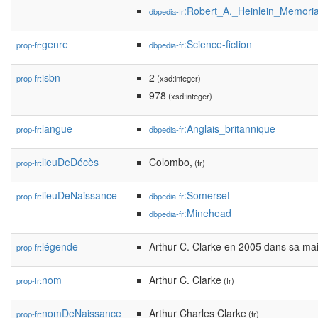
:Robert_A._Heinlein_Memori
dbpedia-fr
genre
:Science-fiction
prop-fr:
dbpedia-fr
isbn
2
prop-fr:
(xsd:integer)
978
(xsd:integer)
langue
:Anglais_britannique
prop-fr:
dbpedia-fr
lieuDeDécès
Colombo,
prop-fr:
(fr)
lieuDeNaissance
:Somerset
prop-fr:
dbpedia-fr
:Minehead
dbpedia-fr
légende
Arthur C. Clarke en 2005 dans sa mai
prop-fr:
nom
Arthur C. Clarke
prop-fr:
(fr)
nomDeNaissance
Arthur Charles Clarke
prop-fr:
(fr)