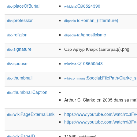
placeOfBurial
:Q98524390
dbo:
wikidata
profession
:Roman_(littérature)
dbo:
dbpedia-fr
religion
:Agnosticisme
dbo:
dbpedia-fr
signature
Сэр Артур Кларк (автограф).png
dbo:
spouse
:Q108650543
dbo:
wikidata
thumbnail
:Special:FilePath/Clarke_
dbo:
wiki-commons
thumbnailCaption
dbo:
Arthur C. Clarke en 2005 dans sa ma
wikiPageExternalLink
https://www.youtube.com/watch%
dbo:
https://www.youtube.com/watch%3
wikiPageID
11960
dbo:
(xsd:integer)