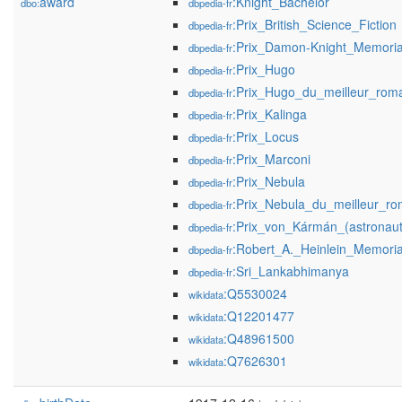
award
:Knight_Bachelor
dbo:
dbpedia-fr
:Prix_British_Science_Fiction
dbpedia-fr
:Prix_Damon-Knight_Memori
dbpedia-fr
:Prix_Hugo
dbpedia-fr
:Prix_Hugo_du_meilleur_rom
dbpedia-fr
:Prix_Kalinga
dbpedia-fr
:Prix_Locus
dbpedia-fr
:Prix_Marconi
dbpedia-fr
:Prix_Nebula
dbpedia-fr
:Prix_Nebula_du_meilleur_r
dbpedia-fr
:Prix_von_Kármán_(astronaut
dbpedia-fr
:Robert_A._Heinlein_Memori
dbpedia-fr
:Sri_Lankabhimanya
dbpedia-fr
:Q5530024
wikidata
:Q12201477
wikidata
:Q48961500
wikidata
:Q7626301
wikidata