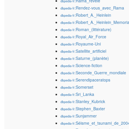
:Rama_révélé
dbpedia-fr
:Rendez-vous_avec_Rama
dbpedia-fr
:Robert_A._Heinlein
dbpedia-fr
:Robert_A._Heinlein_Memori
dbpedia-fr
:Roman_(littérature)
dbpedia-fr
:Royal_Air_Force
dbpedia-fr
:Royaume-Uni
dbpedia-fr
:Satellite_artificiel
dbpedia-fr
:Saturne_(planète)
dbpedia-fr
:Science-fiction
dbpedia-fr
:Seconde_Guerre_mondiale
dbpedia-fr
:Serendipaceratops
dbpedia-fr
:Somerset
dbpedia-fr
:Sri_Lanka
dbpedia-fr
:Stanley_Kubrick
dbpedia-fr
:Stephen_Baxter
dbpedia-fr
:Sunjammer
dbpedia-fr
:Séisme_et_tsunami_de_2004
dbpedia-fr