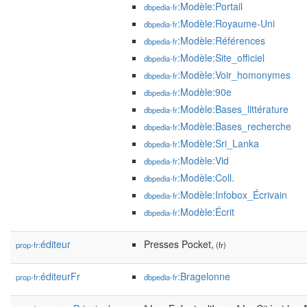
:Modèle:Portail
dbpedia-fr
:Modèle:Royaume-Uni
dbpedia-fr
:Modèle:Références
dbpedia-fr
:Modèle:Site_officiel
dbpedia-fr
:Modèle:Voir_homonymes
dbpedia-fr
:Modèle:90e
dbpedia-fr
:Modèle:Bases_littérature
dbpedia-fr
:Modèle:Bases_recherche
dbpedia-fr
:Modèle:Sri_Lanka
dbpedia-fr
:Modèle:Vid
dbpedia-fr
:Modèle:Coll.
dbpedia-fr
:Modèle:Infobox_Écrivain
dbpedia-fr
:Modèle:Écrit
dbpedia-fr
éditeur
Presses Pocket,
prop-fr:
(fr)
éditeurFr
:Bragelonne
prop-fr:
dbpedia-fr