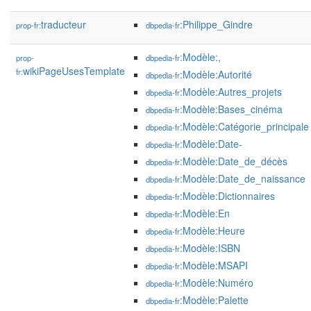
traducteur
:Philippe_Gindre
prop-fr:
dbpedia-fr
:Modèle:,
prop-
dbpedia-fr
wikiPageUsesTemplate
fr:
:Modèle:Autorité
dbpedia-fr
:Modèle:Autres_projets
dbpedia-fr
:Modèle:Bases_cinéma
dbpedia-fr
:Modèle:Catégorie_principale
dbpedia-fr
:Modèle:Date-
dbpedia-fr
:Modèle:Date_de_décès
dbpedia-fr
:Modèle:Date_de_naissance
dbpedia-fr
:Modèle:Dictionnaires
dbpedia-fr
:Modèle:En
dbpedia-fr
:Modèle:Heure
dbpedia-fr
:Modèle:ISBN
dbpedia-fr
:Modèle:MSAPI
dbpedia-fr
:Modèle:Numéro
dbpedia-fr
:Modèle:Palette
dbpedia-fr