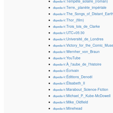
:Tempête_solaire_(roman)
dbpedia-fr
:Terre,_planète_impériale
dbpedia-fr
:The_Songs_of_Distant_Eart
dbpedia-fr
:Thor_(film)
dbpedia-fr
:Trois_lois_de_Clarke
dbpedia-fr
:UTC+05:30
dbpedia-fr
:Université_de_Londres
dbpedia-fr
:Victory_for_the_Comic_Mus
dbpedia-fr
:Wernher_von_Braun
dbpedia-fr
:YouTube
dbpedia-fr
:À_l'aube_de_l'histoire
dbpedia-fr
:Écrivain
dbpedia-fr
:Éditions_Denoël
dbpedia-fr
:Élisabeth_II
dbpedia-fr
:Marabout_Science-Fiction
dbpedia-fr
:Michael_P._Kube-McDowell
dbpedia-fr
:Mike_Oldfield
dbpedia-fr
:Minehead
dbpedia-fr