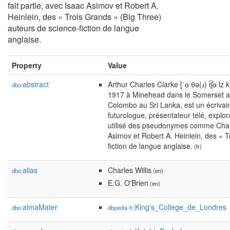
fait partie, avec Isaac Asimov et Robert A.
Heinlein, des « Trois Grands » (Big Three)
auteurs de science-fiction de langue
anglaise.
Property
Value
abstract
Arthur Charles Clarke [ˈɑːθə(ɹ) t͡ʃɑːlz
dbo:
1917 à Minehead dans le Somerset a
Colombo au Sri Lanka, est un écrivain 
futurologue, présentateur télé, explor
utilisé des pseudonymes comme Charles 
Asimov et Robert A. Heinlein, des « T
fiction de langue anglaise.
(fr)
alias
Charles Willis
dbo:
(en)
E.G. O'Brien
(en)
almaMater
:King's_College_de_Londres
dbo:
dbpedia-fr