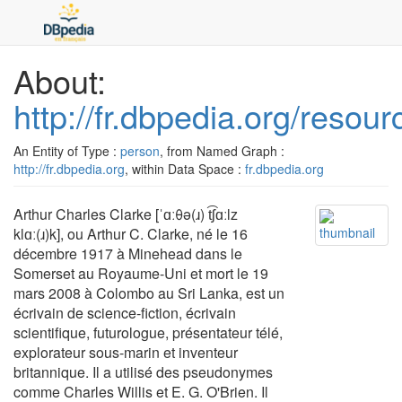
About:
http://fr.dbpedia.org/resou
An Entity of Type :
person
, from Named Graph :
http://fr.dbpedia.org
, within Data Space :
fr.dbpedia.org
Arthur Charles Clarke [ˈɑːθə(ɹ) t͡ʃɑːlz
klɑː(ɹ)k], ou Arthur C. Clarke, né le 16
décembre 1917 à Minehead dans le
Somerset au Royaume-Uni et mort le 19
mars 2008 à Colombo au Sri Lanka, est un
écrivain de science-fiction, écrivain
scientifique, futurologue, présentateur télé,
explorateur sous-marin et inventeur
britannique. Il a utilisé des pseudonymes
comme Charles Willis et E. G. O'Brien. Il