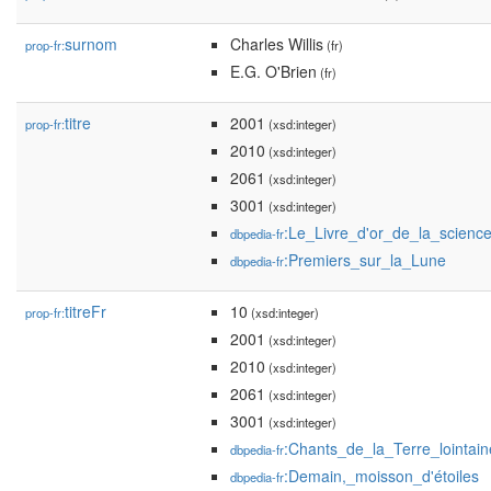
surnom
Charles Willis
prop-fr:
(fr)
E.G. O'Brien
(fr)
titre
2001
prop-fr:
(xsd:integer)
2010
(xsd:integer)
2061
(xsd:integer)
3001
(xsd:integer)
:Le_Livre_d'or_de_la_science
dbpedia-fr
:Premiers_sur_la_Lune
dbpedia-fr
titreFr
10
prop-fr:
(xsd:integer)
2001
(xsd:integer)
2010
(xsd:integer)
2061
(xsd:integer)
3001
(xsd:integer)
:Chants_de_la_Terre_lointain
dbpedia-fr
:Demain,_moisson_d'étoiles
dbpedia-fr