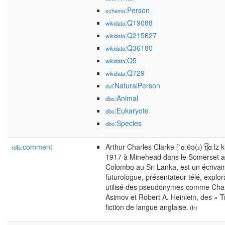
:Person
schema
:Q19088
wikidata
:Q215627
wikidata
:Q36180
wikidata
:Q5
wikidata
:Q729
wikidata
:NaturalPerson
dul
:Animal
dbo
:Eukaryote
dbo
:Species
dbo
comment
Arthur Charles Clarke [ˈɑːθə(ɹ) t͡ʃɑːlz
rdfs:
1917 à Minehead dans le Somerset a
Colombo au Sri Lanka, est un écrivain 
futurologue, présentateur télé, explor
utilisé des pseudonymes comme Charles 
Asimov et Robert A. Heinlein, des « T
fiction de langue anglaise.
(fr)