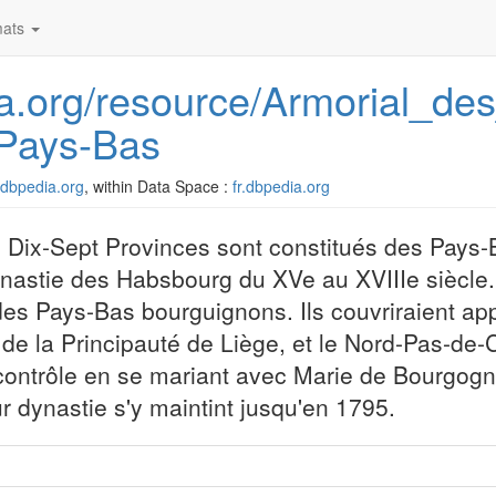
ats
dia.org/resource/Armorial_des
Pays-Bas
r.dbpedia.org
, within Data Space :
fr.dbpedia.org
Dix-Sept Provinces sont constitués des Pays-
ynastie des Habsbourg du XVe au XVIIIe siècle. 
des Pays-Bas bourguignons. Ils couvriraient a
n de la Principauté de Liège, et le Nord-Pas-de-
contrôle en se mariant avec Marie de Bourgogn
ur dynastie s'y maintint jusqu'en 1795.