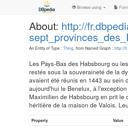
Browse using
Form
About:
http://fr.dbpe
sept_provinces_des_
An Entity of Type :
Thing
, from Named Graph :
http://f
Les Pays-Bas des Habsbourg ou les 
restés sous la souveraineté de la d
avaient été réunis en 1443 au sein 
aujourd'hui le Benelux, à l'exceptio
Maximilien de Habsbourg en prit le 
héritière de la maison de Valois. Le
Property
Value