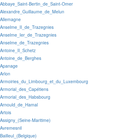
:Abbaye_Saint-Bertin_de_Saint-Omer
:Alexandre_Guillaume_de_Melun
:Allemagne
:Anselme_II_de_Trazegnies
:Anselme_Ier_de_Trazegnies
:Anselme_de_Trazegnies
:Antoine_II_Schetz
:Antoine_de_Berghes
:Apanage
:Arlon
:Armoiries_du_Limbourg_et_du_Luxembourg
:Armorial_des_Capétiens
:Armorial_des_Habsbourg
:Arnould_de_Hamal
:Artois
:Assigny_(Seine-Maritime)
:Avremesnil
:Bailleul_(Belgique)