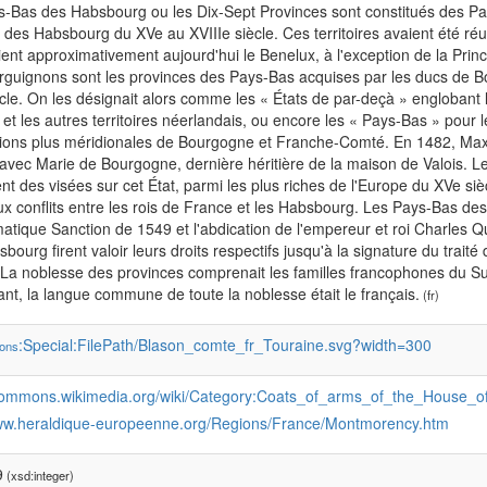
-Bas des Habsbourg ou les Dix-Sept Provinces sont constitués des Pay
 des Habsbourg du XVe au XVIIIe siècle. Ces territoires avaient été r
ient approximativement aujourd'hui le Benelux, à l'exception de la Prin
guignons sont les provinces des Pays-Bas acquises par les ducs de Bou
cle. On les désignait alors comme les « États de par-deçà » englobant la 
et les autres territoires néerlandais, ou encore les « Pays-Bas » pour l
ions plus méridionales de Bourgogne et Franche-Comté. En 1482, Maxim
avec Marie de Bourgogne, dernière héritière de la maison de Valois. Leu
t des visées sur cet État, parmi les plus riches de l'Europe du XVe sièc
x conflits entre les rois de France et les Habsbourg. Les Pays-Bas d
atique Sanction de 1549 et l'abdication de l'empereur et roi Charles Qu
bourg firent valoir leurs droits respectifs jusqu'à la signature du traité
La noblesse des provinces comprenait les familles francophones du Su
t, la langue commune de toute la noblesse était le français.
(fr)
:Special:FilePath/Blason_comte_fr_Touraine.svg?width=300
ons
/commons.wikimedia.org/wiki/Category:Coats_of_arms_of_the_House_
www.heraldique-europeenne.org/Regions/France/Montmorency.htm
9
(xsd:integer)