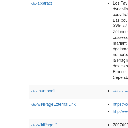
abstract
Les Pays
dbo:
dynastie
couvrira
Bas bour
XVIe siè
Zélande 
possess
mariant 
égalemen
nombreu
la Pragm
des Habs
France. 
Cependan
thumbnail
dbo:
wiki-comm
wikiPageExternalLink
https:/
dbo:
http://
wikiPageID
720700
dbo: