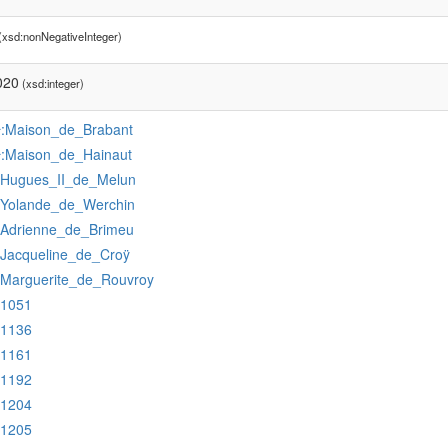
(xsd:nonNegativeInteger)
020
(xsd:integer)
:Maison_de_Brabant
r
:Maison_de_Hainaut
r
:Hugues_II_de_Melun
:Yolande_de_Werchin
:Adrienne_de_Brimeu
:Jacqueline_de_Croÿ
:Marguerite_de_Rouvroy
:1051
:1136
:1161
:1192
:1204
:1205