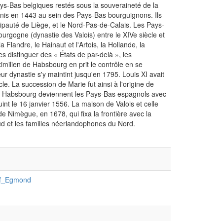
s-Bas belgiques restés sous la souveraineté de la
éunis en 1443 au sein des Pays-Bas bourguignons. Ils
cipauté de Liège, et le Nord-Pas-de-Calais. Les Pays-
rgogne (dynastie des Valois) entre le XIVe siècle et
Flandre, le Hainaut et l'Artois, la Hollande, la
es distinguer des « États de par-delà », les
ilien de Habsbourg en prit le contrôle en se
r dynastie s'y maintint jusqu'en 1795. Louis XI avait
le. La succession de Marie fut ainsi à l'origine de
es Habsbourg deviennent les Pays-Bas espagnols avec
int le 16 janvier 1556. La maison de Valois et celle
 de Nimègue, en 1678, qui fixa la frontière avec la
d et les familles néerlandophones du Nord.
of_Egmond