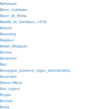
:Barbençon
:Baron_(noblesse)
:Baron_de_Bréda
:Bataille_de_Gembloux_(1578)
:Beaune
:Beauraing
:Belgique
:Belœil_(Belgique)
:Benelux
:Berlaimont
:Biez
:Bourgogne_(ancienne_région_administrative)
:Boutersem
:Braine-l'Alleud
:Brie_(région)
:Bruges
:Brumetz
:Bréda