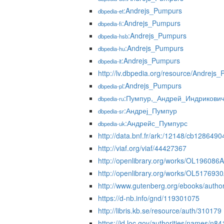
:Andrejs_Pumpurs
dbpedia-et
:Andrejs_Pumpurs
dbpedia-fi
:Andrejs_Pumpurs
dbpedia-hsb
:Andrejs_Pumpurs
dbpedia-hu
:Andrejs_Pumpurs
dbpedia-it
http://lv.dbpedia.org/resource/Andrejs
:Andrejs_Pumpurs
dbpedia-pl
:Пумпур,_Андрей_Индрикови
dbpedia-ru
:Андреј_Пумпур
dbpedia-sr
:Андрейс_Пумпурс
dbpedia-uk
http://data.bnf.fr/ark:/12148/cb128649
http://viaf.org/viaf/44427367
http://openlibrary.org/works/OL196086A
http://openlibrary.org/works/OL517693
http://www.gutenberg.org/ebooks/autho
https://d-nb.info/gnd/119301075
http://libris.kb.se/resource/auth/310179
https://id.loc.gov/authorities/names/n8