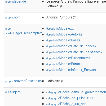
légende
Le poète Andrejs Pumpurs figure émi
prop-fr:
Lettonie.
(fr)
nom
Andrejs Pumpurs
prop-fr:
(fr)
:Modèle:...
prop-
dbpedia-fr
wikiPageUsesTemplate
fr:
:Modèle:Autorité
dbpedia-fr
:Modèle:Bases
dbpedia-fr
:Modèle:Date_de_décès-
dbpedia-fr
:Modèle:Date_de_naissance-
dbpedia-fr
:Modèle:Dictionnaires
dbpedia-fr
:Modèle:Portail
dbpedia-fr
:Modèle:Infobox_Écrivain
dbpedia-fr
œuvresPrincipales
Lāčplēsis
prop-fr:
(fr)
subject
:Décès_dans_le_gouvernemen
dct:
category-fr
:Décès_en_juillet_1902
category-fr
:Décès_à_60_ans
category-fr