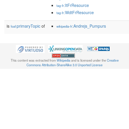
:ItFrResource
tag-fr
:WdtFrResource
tag-fr
is
primaryTopic
of
:Andrejs_Pumpurs
foaf:
wikipedia-fr
This content was extracted from
Wikipedia
and is licensed under the
Creative
Commons Attribution-ShareAlike 3.0 Unported License