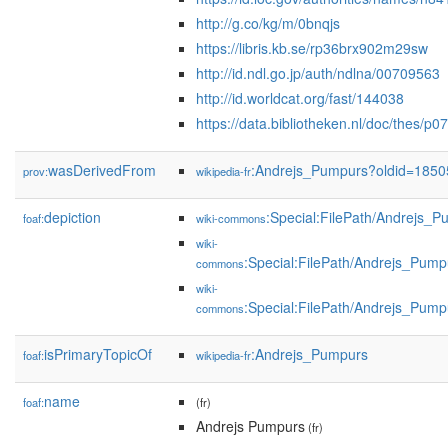
http://g.co/kg/m/0bnqjs
https://libris.kb.se/rp36brx902m29sw
http://id.ndl.go.jp/auth/ndlna/00709563
http://id.worldcat.org/fast/144038
https://data.bibliotheken.nl/doc/thes/p
wasDerivedFrom
:Andrejs_Pumpurs?oldid=185
prov:
wikipedia-fr
depiction
:Special:FilePath/Andrejs_P
foaf:
wiki-commons
wiki-
:Special:FilePath/Andrejs_Pum
commons
wiki-
:Special:FilePath/Andrejs_Pum
commons
isPrimaryTopicOf
:Andrejs_Pumpurs
foaf:
wikipedia-fr
name
foaf:
(fr)
Andrejs Pumpurs
(fr)