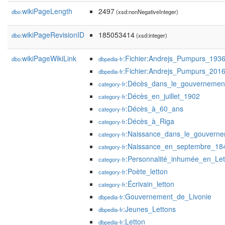
wikiPageLength
2497
dbo:
(xsd:nonNegativeInteger)
wikiPageRevisionID
185053414
dbo:
(xsd:integer)
wikiPageWikiLink
:Fichier:Andrejs_Pumpurs_1936
dbo:
dbpedia-fr
:Fichier:Andrejs_Pumpurs_2016
dbpedia-fr
:Décès_dans_le_gouvernemen
category-fr
:Décès_en_juillet_1902
category-fr
:Décès_à_60_ans
category-fr
:Décès_à_Riga
category-fr
:Naissance_dans_le_gouverne
category-fr
:Naissance_en_septembre_18
category-fr
:Personnalité_inhumée_en_Let
category-fr
:Poète_letton
category-fr
:Écrivain_letton
category-fr
:Gouvernement_de_Livonie
dbpedia-fr
:Jeunes_Lettons
dbpedia-fr
:Letton
dbpedia-fr