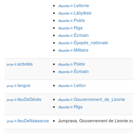
:Lettonie
dbpedia-fr
:Lāčplēsis
dbpedia-fr
:Poète
dbpedia-fr
:Riga
dbpedia-fr
:Écrivain
dbpedia-fr
:Épopée_nationale
dbpedia-fr
:Militaire
dbpedia-fr
activités
:Poète
prop-fr:
dbpedia-fr
:Écrivain
dbpedia-fr
langue
:Letton
prop-fr:
dbpedia-fr
lieuDeDécès
:Gouvernement_de_Livonie
prop-fr:
dbpedia-fr
:Riga
dbpedia-fr
lieuDeNaissance
Jumprava, Gouvernement de Livonie
prop-fr:
(fr