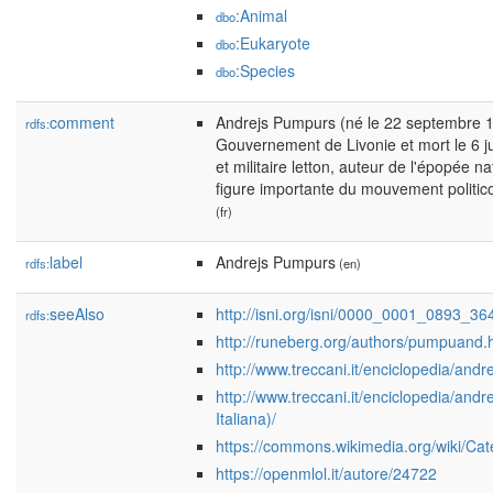
:Animal
dbo
:Eukaryote
dbo
:Species
dbo
comment
Andrejs Pumpurs (né le 22 septembre 
rdfs:
Gouvernement de Livonie et mort le 6 ju
et militaire letton, auteur de l'épopée na
figure importante du mouvement politico
(fr)
label
Andrejs Pumpurs
rdfs:
(en)
seeAlso
http://isni.org/isni/0000_0001_0893_36
rdfs:
http://runeberg.org/authors/pumpuand.
http://www.treccani.it/enciclopedia/and
http://www.treccani.it/enciclopedia/and
Italiana)/
https://commons.wikimedia.org/wiki/C
https://openmlol.it/autore/24722