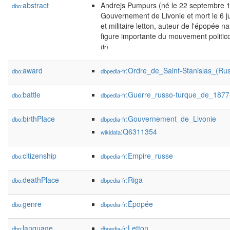
abstract
Andrejs Pumpurs (né le 22 septembre 
dbo:
Gouvernement de Livonie et mort le 6 ju
et militaire letton, auteur de l'épopée na
figure importante du mouvement politico
(fr)
award
:Ordre_de_Saint-Stanislas_(Rus
dbo:
dbpedia-fr
battle
:Guerre_russo-turque_de_1877
dbo:
dbpedia-fr
birthPlace
:Gouvernement_de_Livonie
dbo:
dbpedia-fr
:Q6311354
wikidata
citizenship
:Empire_russe
dbo:
dbpedia-fr
deathPlace
:Riga
dbo:
dbpedia-fr
genre
:Épopée
dbo:
dbpedia-fr
language
:Letton
dbo:
dbpedia-fr