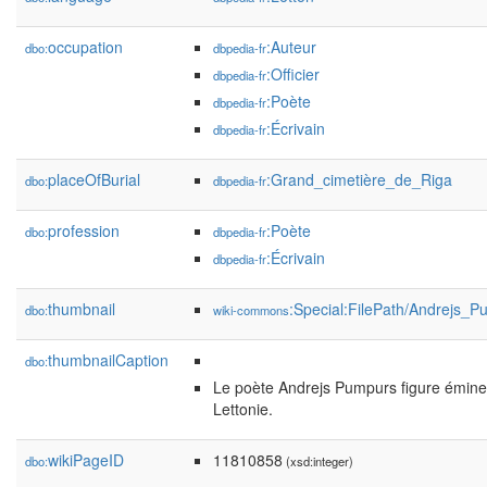
occupation
:Auteur
dbo:
dbpedia-fr
:Officier
dbpedia-fr
:Poète
dbpedia-fr
:Écrivain
dbpedia-fr
placeOfBurial
:Grand_cimetière_de_Riga
dbo:
dbpedia-fr
profession
:Poète
dbo:
dbpedia-fr
:Écrivain
dbpedia-fr
thumbnail
:Special:FilePath/Andrejs_
dbo:
wiki-commons
thumbnailCaption
dbo:
Le poète Andrejs Pumpurs figure émi
Lettonie.
wikiPageID
11810858
dbo:
(xsd:integer)