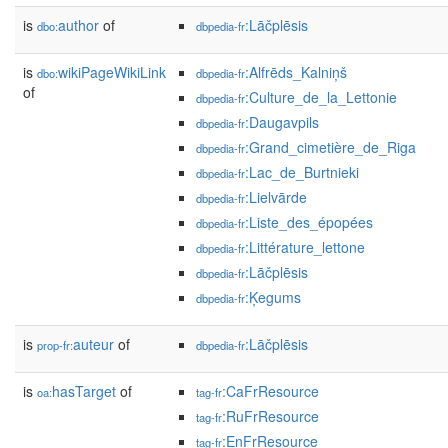
is
author
of
:Lāčplēsis
dbo:
dbpedia-fr
is
wikiPageWikiLink
:Alfrēds_Kalniņš
dbo:
dbpedia-fr
of
:Culture_de_la_Lettonie
dbpedia-fr
:Daugavpils
dbpedia-fr
:Grand_cimetière_de_Riga
dbpedia-fr
:Lac_de_Burtnieki
dbpedia-fr
:Lielvārde
dbpedia-fr
:Liste_des_épopées
dbpedia-fr
:Littérature_lettone
dbpedia-fr
:Lāčplēsis
dbpedia-fr
:Ķegums
dbpedia-fr
is
auteur
of
:Lāčplēsis
prop-fr:
dbpedia-fr
is
hasTarget
of
:CaFrResource
oa:
tag-fr
:RuFrResource
tag-fr
:EnFrResource
tag-fr