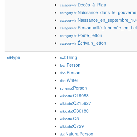
:Décès_à_Riga
category-fr
:Naissance_dans_le_gouverne
category-fr
:Naissance_en_septembre_18
category-fr
:Personnalité_inhumée_en_Let
category-fr
:Poète_letton
category-fr
:Écrivain_letton
category-fr
type
:Thing
rdf:
owl
:Person
foaf
:Person
dbo
:Writer
dbo
:Person
schema
:Q19088
wikidata
:Q215627
wikidata
:Q36180
wikidata
:Q5
wikidata
:Q729
wikidata
:NaturalPerson
dul