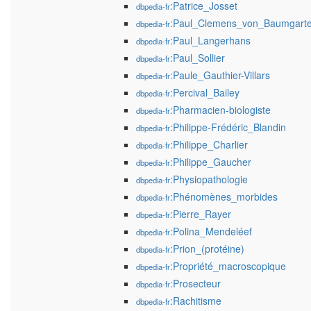
:Patrice_Josset
dbpedia-fr
:Paul_Clemens_von_Baumgart
dbpedia-fr
:Paul_Langerhans
dbpedia-fr
:Paul_Sollier
dbpedia-fr
:Paule_Gauthier-Villars
dbpedia-fr
:Percival_Bailey
dbpedia-fr
:Pharmacien-biologiste
dbpedia-fr
:Philippe-Frédéric_Blandin
dbpedia-fr
:Philippe_Charlier
dbpedia-fr
:Philippe_Gaucher
dbpedia-fr
:Physiopathologie
dbpedia-fr
:Phénomènes_morbides
dbpedia-fr
:Pierre_Rayer
dbpedia-fr
:Polina_Mendeléef
dbpedia-fr
:Prion_(protéine)
dbpedia-fr
:Propriété_macroscopique
dbpedia-fr
:Prosecteur
dbpedia-fr
:Rachitisme
dbpedia-fr