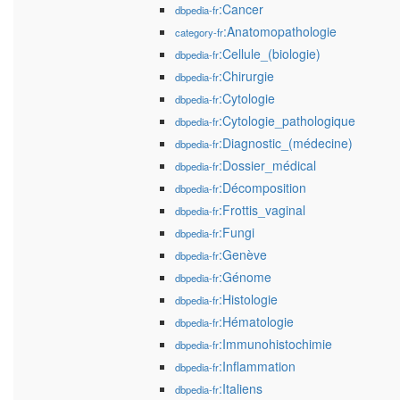
:Cancer
dbpedia-fr
:Anatomopathologie
category-fr
:Cellule_(biologie)
dbpedia-fr
:Chirurgie
dbpedia-fr
:Cytologie
dbpedia-fr
:Cytologie_pathologique
dbpedia-fr
:Diagnostic_(médecine)
dbpedia-fr
:Dossier_médical
dbpedia-fr
:Décomposition
dbpedia-fr
:Frottis_vaginal
dbpedia-fr
:Fungi
dbpedia-fr
:Genève
dbpedia-fr
:Génome
dbpedia-fr
:Histologie
dbpedia-fr
:Hématologie
dbpedia-fr
:Immunohistochimie
dbpedia-fr
:Inflammation
dbpedia-fr
:Italiens
dbpedia-fr