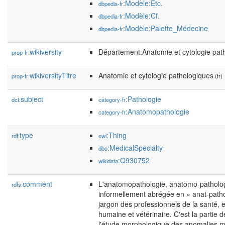
:Modèle:Etc.
dbpedia-fr
:Modèle:Cf.
dbpedia-fr
:Modèle:Palette_Médecine
dbpedia-fr
wikiversity
Département:Anatomie et cytologie pat
prop-fr:
wikiversityTitre
Anatomie et cytologie pathologiques
prop-fr:
(fr)
subject
:Pathologie
dct:
category-fr
:Anatomopathologie
category-fr
type
:Thing
rdf:
owl
:MedicalSpecialty
dbo
:Q930752
wikidata
comment
L'anatomopathologie, anatomo-patholog
rdfs:
informellement abrégée en « anat-path
jargon des professionnels de la santé, 
humaine et vétérinaire. C'est la partie 
l'étude morphologique des anomalies 