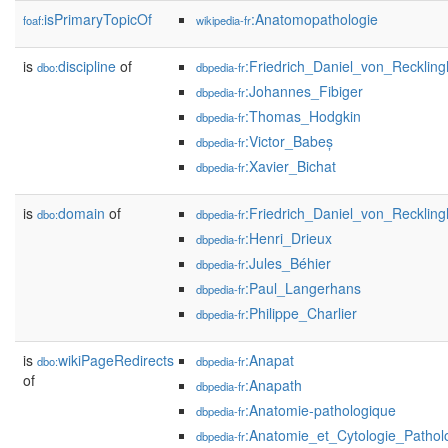
isPrimaryTopicOf
:Anatomopathologie
foaf:
wikipedia-fr
is
discipline
of
:Friedrich_Daniel_von_Recklin
dbo:
dbpedia-fr
:Johannes_Fibiger
dbpedia-fr
:Thomas_Hodgkin
dbpedia-fr
:Victor_Babeș
dbpedia-fr
:Xavier_Bichat
dbpedia-fr
is
domain
of
:Friedrich_Daniel_von_Recklin
dbo:
dbpedia-fr
:Henri_Drieux
dbpedia-fr
:Jules_Béhier
dbpedia-fr
:Paul_Langerhans
dbpedia-fr
:Philippe_Charlier
dbpedia-fr
is
wikiPageRedirects
:Anapat
dbo:
dbpedia-fr
of
:Anapath
dbpedia-fr
:Anatomie-pathologique
dbpedia-fr
:Anatomie_et_Cytologie_Pathol
dbpedia-fr