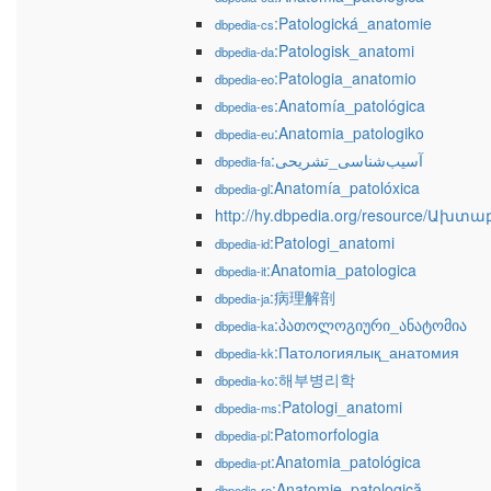
:Patologická_anatomie
dbpedia-cs
:Patologisk_anatomi
dbpedia-da
:Patologia_anatomio
dbpedia-eo
:Anatomía_patológica
dbpedia-es
:Anatomia_patologiko
dbpedia-eu
:آسیب‌شناسی_تشریحی
dbpedia-fa
:Anatomía_patolóxica
dbpedia-gl
http://hy.dbpedia.org/resource
:Patologi_anatomi
dbpedia-id
:Anatomia_patologica
dbpedia-it
:病理解剖
dbpedia-ja
:პათოლოგიური_ანატომია
dbpedia-ka
:Патологиялық_анатомия
dbpedia-kk
:해부병리학
dbpedia-ko
:Patologi_anatomi
dbpedia-ms
:Patomorfologia
dbpedia-pl
:Anatomia_patológica
dbpedia-pt
:Anatomie_patologică
dbpedia-ro