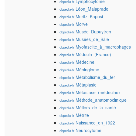
:Lymphocytome
dbpedia-fr
:Léon_Malaprade
dbpedia-fr
:Moritz_Kaposi
dbpedia-fr
:Morve
dbpedia-fr
:Musée_Dupuytren
dbpedia-fr
:Musées_de_Bâle
dbpedia-fr
:Myofasciite_à_macrophages
dbpedia-fr
:Médecin_(France)
dbpedia-fr
:Médecine
dbpedia-fr
:Méningiome
dbpedia-fr
:Métabolisme_du_fer
dbpedia-fr
:Métaplasie
dbpedia-fr
:Métastase_(médecine)
dbpedia-fr
:Méthode_anatomoclinique
dbpedia-fr
:Métiers_de_la_santé
dbpedia-fr
:Métrite
dbpedia-fr
:Naissance_en_1922
dbpedia-fr
:Neurocytome
dbpedia-fr