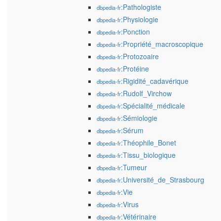
:Pathologiste
dbpedia-fr
:Physiologie
dbpedia-fr
:Ponction
dbpedia-fr
:Propriété_macroscopique
dbpedia-fr
:Protozoaire
dbpedia-fr
:Protéine
dbpedia-fr
:Rigidité_cadavérique
dbpedia-fr
:Rudolf_Virchow
dbpedia-fr
:Spécialité_médicale
dbpedia-fr
:Sémiologie
dbpedia-fr
:Sérum
dbpedia-fr
:Théophile_Bonet
dbpedia-fr
:Tissu_biologique
dbpedia-fr
:Tumeur
dbpedia-fr
:Université_de_Strasbourg
dbpedia-fr
:Vie
dbpedia-fr
:Virus
dbpedia-fr
:Vétérinaire
dbpedia-fr