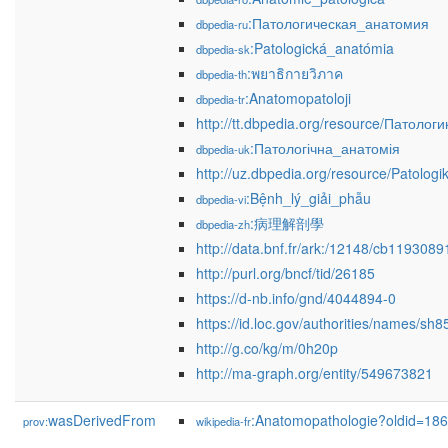
:Патологическая_анатомия
dbpedia-ru
:Patologická_anatómia
dbpedia-sk
:พยาธิกายวิภาค
dbpedia-th
:Anatomopatoloji
dbpedia-tr
http://tt.dbpedia.org/resource/Патоло
:Патологічна_анатомія
dbpedia-uk
http://uz.dbpedia.org/resource/Patolog
:Bệnh_lý_giải_phẫu
dbpedia-vi
:病理解剖學
dbpedia-zh
http://data.bnf.fr/ark:/12148/cb119308
http://purl.org/bncf/tid/26185
https://d-nb.info/gnd/4044894-0
https://id.loc.gov/authorities/names/sh
http://g.co/kg/m/0h20p
http://ma-graph.org/entity/549673821
wasDerivedFrom
:Anatomopathologie?oldid=1
prov:
wikipedia-fr