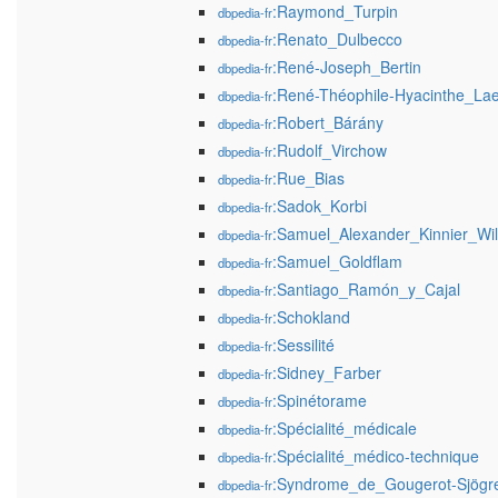
:Raymond_Turpin
dbpedia-fr
:Renato_Dulbecco
dbpedia-fr
:René-Joseph_Bertin
dbpedia-fr
:René-Théophile-Hyacinthe_La
dbpedia-fr
:Robert_Bárány
dbpedia-fr
:Rudolf_Virchow
dbpedia-fr
:Rue_Bias
dbpedia-fr
:Sadok_Korbi
dbpedia-fr
:Samuel_Alexander_Kinnier_Wi
dbpedia-fr
:Samuel_Goldflam
dbpedia-fr
:Santiago_Ramón_y_Cajal
dbpedia-fr
:Schokland
dbpedia-fr
:Sessilité
dbpedia-fr
:Sidney_Farber
dbpedia-fr
:Spinétorame
dbpedia-fr
:Spécialité_médicale
dbpedia-fr
:Spécialité_médico-technique
dbpedia-fr
:Syndrome_de_Gougerot-Sjögr
dbpedia-fr