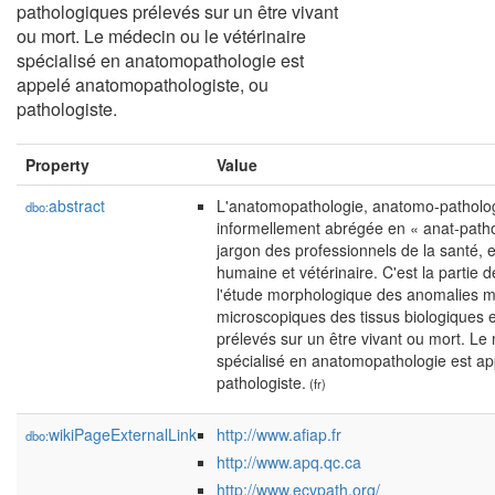
pathologiques prélevés sur un être vivant
ou mort. Le médecin ou le vétérinaire
spécialisé en anatomopathologie est
appelé anatomopathologiste, ou
pathologiste.
Property
Value
abstract
L'anatomopathologie, anatomo-patholog
dbo:
informellement abrégée en « anat-path
jargon des professionnels de la santé, 
humaine et vétérinaire. C'est la partie 
l'étude morphologique des anomalies 
microscopiques des tissus biologiques e
prélevés sur un être vivant ou mort. Le 
spécialisé en anatomopathologie est a
pathologiste.
(fr)
wikiPageExternalLink
http://www.afiap.fr
dbo:
http://www.apq.qc.ca
http://www.ecvpath.org/