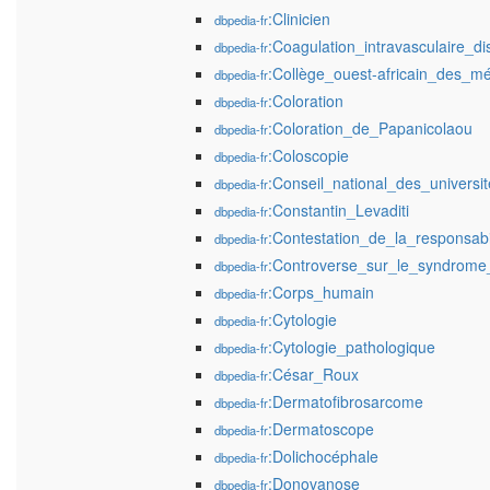
:Clinicien
dbpedia-fr
:Coagulation_intravasculaire_d
dbpedia-fr
:Collège_ouest-africain_des_m
dbpedia-fr
:Coloration
dbpedia-fr
:Coloration_de_Papanicolaou
dbpedia-fr
:Coloscopie
dbpedia-fr
:Conseil_national_des_universit
dbpedia-fr
:Constantin_Levaditi
dbpedia-fr
:Contestation_de_la_responsab
dbpedia-fr
:Controverse_sur_le_syndrom
dbpedia-fr
:Corps_humain
dbpedia-fr
:Cytologie
dbpedia-fr
:Cytologie_pathologique
dbpedia-fr
:César_Roux
dbpedia-fr
:Dermatofibrosarcome
dbpedia-fr
:Dermatoscope
dbpedia-fr
:Dolichocéphale
dbpedia-fr
:Donovanose
dbpedia-fr