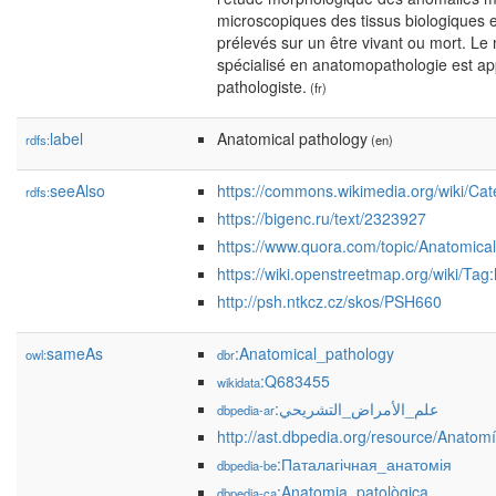
microscopiques des tissus biologiques e
prélevés sur un être vivant ou mort. Le 
spécialisé en anatomopathologie est a
pathologiste.
(fr)
label
Anatomical pathology
rdfs:
(en)
seeAlso
https://commons.wikimedia.org/wiki/Ca
rdfs:
https://bigenc.ru/text/2323927
https://www.quora.com/topic/Anatomica
https://wiki.openstreetmap.org/wiki/Tag
http://psh.ntkcz.cz/skos/PSH660
sameAs
:Anatomical_pathology
owl:
dbr
:Q683455
wikidata
:علم_الأمراض_التشريحي
dbpedia-ar
http://ast.dbpedia.org/resource/Anatom
:Паталагічная_анатомія
dbpedia-be
:Anatomia_patològica
dbpedia-ca