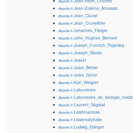
:Jean-René_Cruchet
dbpedia-fr
:Jean-Zuléma_Amussat
dbpedia-fr
:Jean_Clunet
dbpedia-fr
:Jean_Cruveilhier
dbpedia-fr
:Johannes_Fibiger
dbpedia-fr
:John_Hughes_Bennett
dbpedia-fr
:Joseph_Fomitch_Pojarskiy
dbpedia-fr
:Joseph_Škoda
dbpedia-fr
:Josset
dbpedia-fr
:Jules_Béhier
dbpedia-fr
:Jules_Gonin
dbpedia-fr
:Karl_Weigert
dbpedia-fr
:Laboratoire
dbpedia-fr
:Laboratoire_de_biologie_médic
dbpedia-fr
:Laurent_Ségalat
dbpedia-fr
:Leishmaniose
dbpedia-fr
:Lissencéphalie
dbpedia-fr
:Ludwig_Edinger
dbpedia-fr