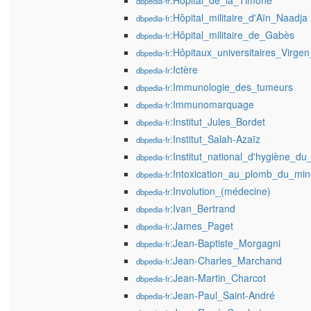
:Hôpital_de_la_Timone
dbpedia-fr
:Hôpital_militaire_d'Aïn_Naadja
dbpedia-fr
:Hôpital_militaire_de_Gabès
dbpedia-fr
:Hôpitaux_universitaires_Virge
dbpedia-fr
:Ictère
dbpedia-fr
:Immunologie_des_tumeurs
dbpedia-fr
:Immunomarquage
dbpedia-fr
:Institut_Jules_Bordet
dbpedia-fr
:Institut_Salah-Azaïz
dbpedia-fr
:Institut_national_d'hygiène_d
dbpedia-fr
:Intoxication_au_plomb_du_min
dbpedia-fr
:Involution_(médecine)
dbpedia-fr
:Ivan_Bertrand
dbpedia-fr
:James_Paget
dbpedia-fr
:Jean-Baptiste_Morgagni
dbpedia-fr
:Jean-Charles_Marchand
dbpedia-fr
:Jean-Martin_Charcot
dbpedia-fr
:Jean-Paul_Saint-André
dbpedia-fr