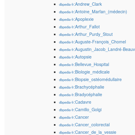
:Andrew_Clark
dbpedia-fr
:Antoine_Marfan_(médecin)
dbpedia-fr
:Apoplexie
dbpedia-fr
:Arthur_Fallot
dbpedia-fr
:Arthur_Purdy_Stout
dbpedia-fr
:Auguste-François_Chomel
dbpedia-fr
:Augustin_Jacob_Landré-Beauv
dbpedia-fr
:Autopsie
dbpedia-fr
:Bellevue_Hospital
dbpedia-fr
:Biologie_médicale
dbpedia-fr
:Biopsie_ostéomédullaire
dbpedia-fr
:Brachycéphalie
dbpedia-fr
:Bradycéphalie
dbpedia-fr
:Cadavre
dbpedia-fr
:Camillo_Golgi
dbpedia-fr
:Cancer
dbpedia-fr
:Cancer_colorectal
dbpedia-fr
:Cancer_de_la_vessie
dbpedia-fr