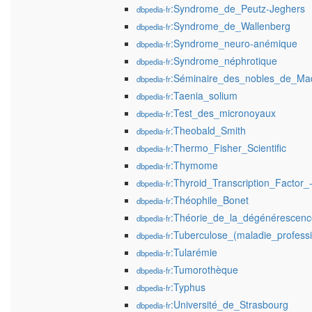
:Syndrome_de_Peutz-Jeghers
dbpedia-fr
:Syndrome_de_Wallenberg
dbpedia-fr
:Syndrome_neuro-anémique
dbpedia-fr
:Syndrome_néphrotique
dbpedia-fr
:Séminaire_des_nobles_de_Ma
dbpedia-fr
:Taenia_solium
dbpedia-fr
:Test_des_micronoyaux
dbpedia-fr
:Theobald_Smith
dbpedia-fr
:Thermo_Fisher_Scientific
dbpedia-fr
:Thymome
dbpedia-fr
:Thyroid_Transcription_Factor_
dbpedia-fr
:Théophile_Bonet
dbpedia-fr
:Théorie_de_la_dégénérescenc
dbpedia-fr
:Tuberculose_(maladie_professi
dbpedia-fr
:Tularémie
dbpedia-fr
:Tumorothèque
dbpedia-fr
:Typhus
dbpedia-fr
:Université_de_Strasbourg
dbpedia-fr