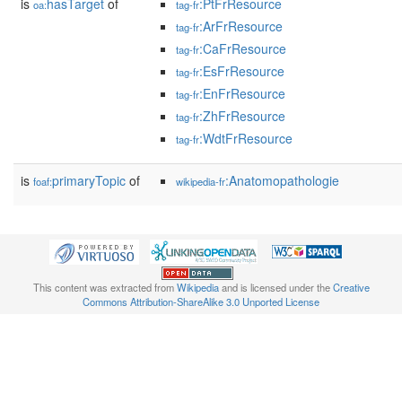
is
hasTarget
of
:PtFrResource
oa:
tag-fr
:ArFrResource
tag-fr
:CaFrResource
tag-fr
:EsFrResource
tag-fr
:EnFrResource
tag-fr
:ZhFrResource
tag-fr
:WdtFrResource
tag-fr
is
primaryTopic
of
:Anatomopathologie
foaf:
wikipedia-fr
This content was extracted from
Wikipedia
and is licensed under the
Creative
Commons Attribution-ShareAlike 3.0 Unported License