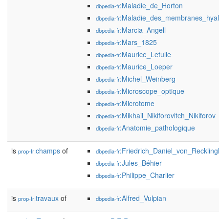
:Maladie_de_Horton
dbpedia-fr
:Maladie_des_membranes_hyal
dbpedia-fr
:Marcia_Angell
dbpedia-fr
:Mars_1825
dbpedia-fr
:Maurice_Letulle
dbpedia-fr
:Maurice_Loeper
dbpedia-fr
:Michel_Weinberg
dbpedia-fr
:Microscope_optique
dbpedia-fr
:Microtome
dbpedia-fr
:Mikhail_Nikiforovitch_Nikiforov
dbpedia-fr
:Anatomie_pathologique
dbpedia-fr
is
champs
of
:Friedrich_Daniel_von_Recklin
prop-fr:
dbpedia-fr
:Jules_Béhier
dbpedia-fr
:Philippe_Charlier
dbpedia-fr
is
travaux
of
:Alfred_Vulpian
prop-fr:
dbpedia-fr