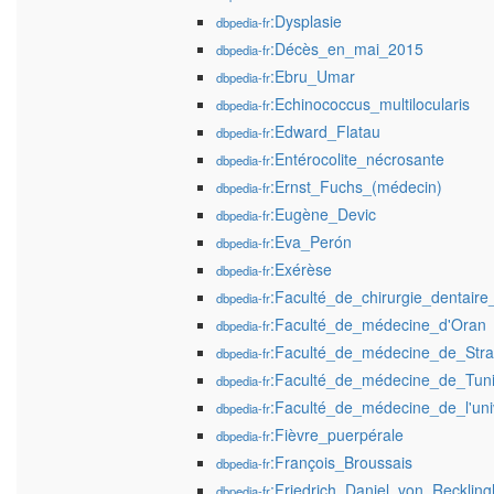
:Dysplasie
dbpedia-fr
:Décès_en_mai_2015
dbpedia-fr
:Ebru_Umar
dbpedia-fr
:Echinococcus_multilocularis
dbpedia-fr
:Edward_Flatau
dbpedia-fr
:Entérocolite_nécrosante
dbpedia-fr
:Ernst_Fuchs_(médecin)
dbpedia-fr
:Eugène_Devic
dbpedia-fr
:Eva_Perón
dbpedia-fr
:Exérèse
dbpedia-fr
:Faculté_de_chirurgie_dentair
dbpedia-fr
:Faculté_de_médecine_d'Oran
dbpedia-fr
:Faculté_de_médecine_de_Str
dbpedia-fr
:Faculté_de_médecine_de_Tun
dbpedia-fr
:Faculté_de_médecine_de_l'uni
dbpedia-fr
:Fièvre_puerpérale
dbpedia-fr
:François_Broussais
dbpedia-fr
:Friedrich_Daniel_von_Recklin
dbpedia-fr