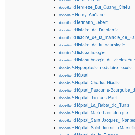
:Henriette_Bui_Quang_Chiêu
dbpedia-fr
:Henry_Abélanet
dbpedia-fr
:Hermann_Lebert
dbpedia-fr
:Histoire_de_l'anatomie
dbpedia-fr
:Histoire_de_la_maladie_de_Pa
dbpedia-fr
:Histoire_de_la_neurologie
dbpedia-fr
:Histopathologie
dbpedia-fr
:Histopathologie_du_cholestéa
dbpedia-fr
:Hyperplasie_nodulaire_focale
dbpedia-fr
:Hôpital
dbpedia-fr
:Hôpital_Charles-Nicolle
dbpedia-fr
:Hôpital_Fattouma-Bourguiba_
dbpedia-fr
:Hôpital_Jacques-Puel
dbpedia-fr
:Hôpital_La_Rabta_de_Tunis
dbpedia-fr
:Hôpital_Marie-Lannelongue
dbpedia-fr
:Hôpital_Saint-Jacques_(Nantes
dbpedia-fr
:Hôpital_Saint-Joseph_(Marseill
dbpedia-fr