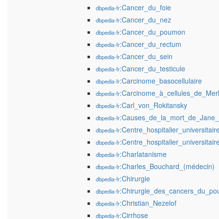
:Cancer_du_foie
dbpedia-fr
:Cancer_du_nez
dbpedia-fr
:Cancer_du_poumon
dbpedia-fr
:Cancer_du_rectum
dbpedia-fr
:Cancer_du_sein
dbpedia-fr
:Cancer_du_testicule
dbpedia-fr
:Carcinome_basocellulaire
dbpedia-fr
:Carcinome_à_cellules_de_Mer
dbpedia-fr
:Carl_von_Rokitansky
dbpedia-fr
:Causes_de_la_mort_de_Jane_
dbpedia-fr
:Centre_hospitalier_universita
dbpedia-fr
:Centre_hospitalier_universita
dbpedia-fr
:Charlatanisme
dbpedia-fr
:Charles_Bouchard_(médecin)
dbpedia-fr
:Chirurgie
dbpedia-fr
:Chirurgie_des_cancers_du_p
dbpedia-fr
:Christian_Nezelof
dbpedia-fr
:Cirrhose
dbpedia-fr