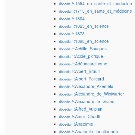
:1554_en_santé_et_médecine
dbpedia-fr
:1713_en_santé_et_médecine
dbpedia-fr
:1804
dbpedia-fr
:1825_en_science
dbpedia-fr
:1878
dbpedia-fr
:1898_en_science
dbpedia-fr
:Achille_Souques
dbpedia-fr
:Acide_picrique
dbpedia-fr
:Adénocarcinome
dbpedia-fr
:Albert_Brault
dbpedia-fr
:Albert_Policard
dbpedia-fr
:Alexandre_Axenfeld
dbpedia-fr
:Alexandre_de_Winiwarter
dbpedia-fr
:Alexandre_le_Grand
dbpedia-fr
:Alfred_Vulpian
dbpedia-fr
:Amor_Chadli
dbpedia-fr
:Anatomie
dbpedia-fr
:Anatomie_fonctionnelle
dbpedia-fr