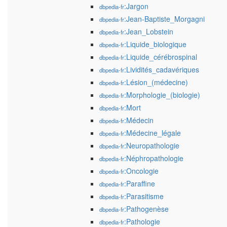
:Jargon
dbpedia-fr
:Jean-Baptiste_Morgagni
dbpedia-fr
:Jean_Lobstein
dbpedia-fr
:Liquide_biologique
dbpedia-fr
:Liquide_cérébrospinal
dbpedia-fr
:Lividités_cadavériques
dbpedia-fr
:Lésion_(médecine)
dbpedia-fr
:Morphologie_(biologie)
dbpedia-fr
:Mort
dbpedia-fr
:Médecin
dbpedia-fr
:Médecine_légale
dbpedia-fr
:Neuropathologie
dbpedia-fr
:Néphropathologie
dbpedia-fr
:Oncologie
dbpedia-fr
:Paraffine
dbpedia-fr
:Parasitisme
dbpedia-fr
:Pathogenèse
dbpedia-fr
:Pathologie
dbpedia-fr