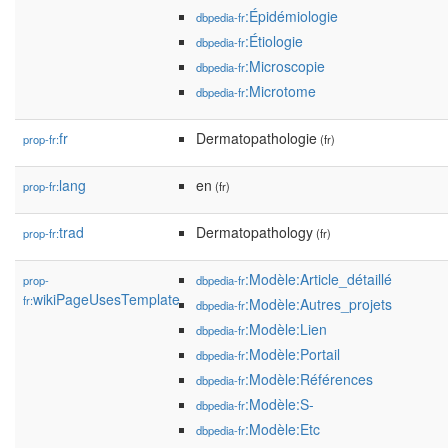
:Épidémiologie
dbpedia-fr
:Étiologie
dbpedia-fr
:Microscopie
dbpedia-fr
:Microtome
dbpedia-fr
fr
Dermatopathologie
prop-fr:
(fr)
lang
en
prop-fr:
(fr)
trad
Dermatopathology
prop-fr:
(fr)
:Modèle:Article_détaillé
prop-
dbpedia-fr
wikiPageUsesTemplate
fr:
:Modèle:Autres_projets
dbpedia-fr
:Modèle:Lien
dbpedia-fr
:Modèle:Portail
dbpedia-fr
:Modèle:Références
dbpedia-fr
:Modèle:S-
dbpedia-fr
:Modèle:Etc
dbpedia-fr