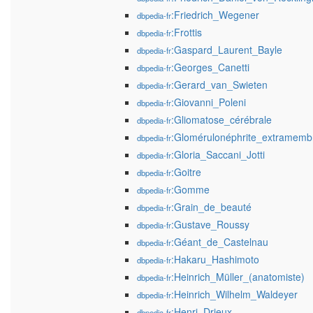
:Friedrich_Wegener
dbpedia-fr
:Frottis
dbpedia-fr
:Gaspard_Laurent_Bayle
dbpedia-fr
:Georges_Canetti
dbpedia-fr
:Gerard_van_Swieten
dbpedia-fr
:Giovanni_Poleni
dbpedia-fr
:Gliomatose_cérébrale
dbpedia-fr
:Glomérulonéphrite_extramem
dbpedia-fr
:Gloria_Saccani_Jotti
dbpedia-fr
:Goitre
dbpedia-fr
:Gomme
dbpedia-fr
:Grain_de_beauté
dbpedia-fr
:Gustave_Roussy
dbpedia-fr
:Géant_de_Castelnau
dbpedia-fr
:Hakaru_Hashimoto
dbpedia-fr
:Heinrich_Müller_(anatomiste)
dbpedia-fr
:Heinrich_Wilhelm_Waldeyer
dbpedia-fr
:Henri_Drieux
dbpedia-fr