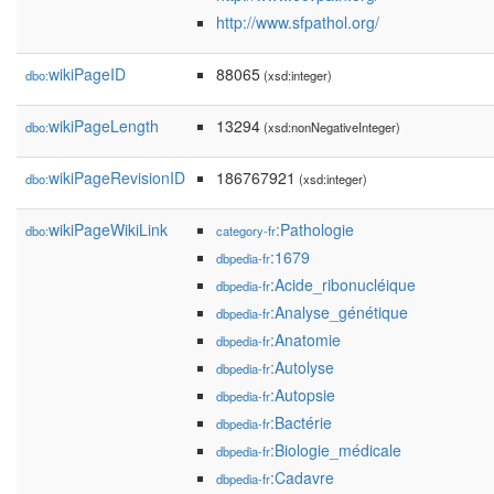
http://www.sfpathol.org/
wikiPageID
88065
dbo:
(xsd:integer)
wikiPageLength
13294
dbo:
(xsd:nonNegativeInteger)
wikiPageRevisionID
186767921
dbo:
(xsd:integer)
wikiPageWikiLink
:Pathologie
dbo:
category-fr
:1679
dbpedia-fr
:Acide_ribonucléique
dbpedia-fr
:Analyse_génétique
dbpedia-fr
:Anatomie
dbpedia-fr
:Autolyse
dbpedia-fr
:Autopsie
dbpedia-fr
:Bactérie
dbpedia-fr
:Biologie_médicale
dbpedia-fr
:Cadavre
dbpedia-fr