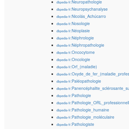
:Neuropathologie
dbpedia-fr
:Neuropsychanalyse
dbpedia-fr
:Nicolás_Achúcarro
dbpedia-fr
:Nosologie
dbpedia-fr
:Néoplasie
dbpedia-fr
:Néphrologie
dbpedia-fr
:Néphropathologie
dbpedia-fr
:Oncocytome
dbpedia-fr
:Oncologie
dbpedia-fr
:Orf_(maladie)
dbpedia-fr
:Oxyde_de_fer_(maladie_profes
dbpedia-fr
:Paléopathologie
dbpedia-fr
:Panencéphalite_sclérosante_s
dbpedia-fr
:Pathologie
dbpedia-fr
:Pathologie_ORL_professionnel
dbpedia-fr
:Pathologie_humaine
dbpedia-fr
:Pathologie_moléculaire
dbpedia-fr
:Pathologiste
dbpedia-fr