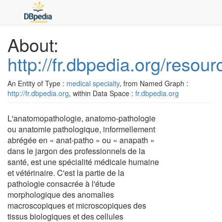
About:
http://fr.dbpedia.org/reso
An Entity of Type :
medical specialty
, from Named Graph :
http://fr.dbpedia.org
, within Data Space :
fr.dbpedia.org
L'anatomopathologie, anatomo-pathologie
ou anatomie pathologique, informellement
abrégée en « anat-patho » ou « anapath »
dans le jargon des professionnels de la
santé, est une spécialité médicale humaine
et vétérinaire. C'est la partie de la
pathologie consacrée à l'étude
morphologique des anomalies
macroscopiques et microscopiques des
tissus biologiques et des cellules