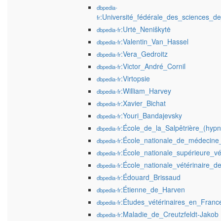
dbpedia-
:Université_fédérale_des_sciences_d
fr
:Urtė_Neniškytė
dbpedia-fr
:Valentin_Van_Hassel
dbpedia-fr
:Vera_Gedroitz
dbpedia-fr
:Victor_André_Cornil
dbpedia-fr
:Virtopsie
dbpedia-fr
:William_Harvey
dbpedia-fr
:Xavier_Bichat
dbpedia-fr
:Youri_Bandajevsky
dbpedia-fr
:École_de_la_Salpêtrière_(hyp
dbpedia-fr
:École_nationale_de_médecine_
dbpedia-fr
:École_nationale_supérieure_vé
dbpedia-fr
:École_nationale_vétérinaire_d
dbpedia-fr
:Édouard_Brissaud
dbpedia-fr
:Étienne_de_Harven
dbpedia-fr
:Études_vétérinaires_en_Franc
dbpedia-fr
:Maladie_de_Creutzfeldt-Jakob
dbpedia-fr