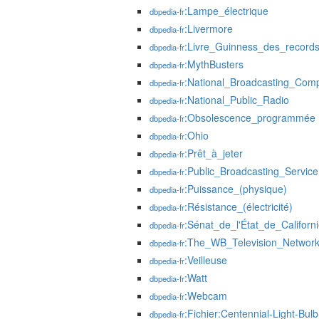
:Lampe_électrique
dbpedia-fr
:Livermore
dbpedia-fr
:Livre_Guinness_des_record
dbpedia-fr
:MythBusters
dbpedia-fr
:National_Broadcasting_Com
dbpedia-fr
:National_Public_Radio
dbpedia-fr
:Obsolescence_programmée
dbpedia-fr
:Ohio
dbpedia-fr
:Prêt_à_jeter
dbpedia-fr
:Public_Broadcasting_Service
dbpedia-fr
:Puissance_(physique)
dbpedia-fr
:Résistance_(électricité)
dbpedia-fr
:Sénat_de_l'État_de_Californ
dbpedia-fr
:The_WB_Television_Networ
dbpedia-fr
:Veilleuse
dbpedia-fr
:Watt
dbpedia-fr
:Webcam
dbpedia-fr
:Fichier:Centennial-Light-Bulb
dbpedia-fr