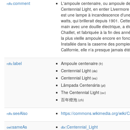
comment
L'ampoule centenaire, ou ampoule de
rdfs:
Centennial Light, en entier Livermore
est une lampe à incandescence d'une
watts, qui brillerait depuis 1901. Cett
main avec une douille électrique, a é
Chaillet, et fabriquée à la fin des ann
la plus vieille ampoule encore en fo
Installée dans la caserne des pompie
Californie, elle n'a presque jamais été
label
Ampoule centenaire
rdfs:
(fr)
Centennial Light
(de)
Centennial Light
(es)
Lâmpada Centenária
(pt)
The Centennial Light
(sv)
百年燈泡
(zh)
seeAlso
https://commons.wikimedia.org/wiki/C
rdfs:
sameAs
:Centennial_Light
owl:
dbr