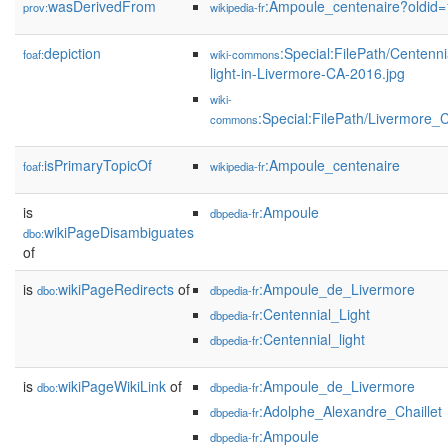
wasDerivedFrom
:Ampoule_centenaire?oldi
prov:
wikipedia-fr
depiction
:Special:FilePath/Centenni
foaf:
wiki-commons
light-in-Livermore-CA-2016.jpg
wiki-
:Special:FilePath/Livermore_
commons
isPrimaryTopicOf
:Ampoule_centenaire
foaf:
wikipedia-fr
is
:Ampoule
dbpedia-fr
wikiPageDisambiguates
dbo:
of
is
wikiPageRedirects
of
:Ampoule_de_Livermore
dbo:
dbpedia-fr
:Centennial_Light
dbpedia-fr
:Centennial_light
dbpedia-fr
is
wikiPageWikiLink
of
:Ampoule_de_Livermore
dbo:
dbpedia-fr
:Adolphe_Alexandre_Chaillet
dbpedia-fr
:Ampoule
dbpedia-fr