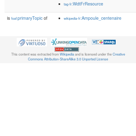
:WdtFrResource
tag-fr
is
primaryTopic
of
:Ampoule_centenaire
foaf:
wikipedia-fr
This content was extracted from
Wikipedia
and is licensed under the
Creative
Commons Attribution-ShareAlike 3.0 Unported License