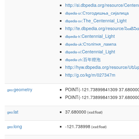
http://si.dbpedia.org/resource/Centen
:Стогодишња_сијалица
dbpedia-sr
:The_Centennial_Light
dbpedia-sv
http://te.dbpedia.org/resource/సెంటెని
:Centennial_Light
dbpedia-tr
:Столітня_лампа
dbpedia-uk
:Centennial_Light
dbpedia-vi
:百年燈泡
dbpedia-zh
http://hyw.dbpedia.org/resource/Ս
http://g.co/kg/m/027347m
geometry
POINT(-121.73899841309 37.68000
geo:
POINT(-121.73899841309 37.68000
lat
37.680000
geo:
(xsd:float)
long
-121.738998
geo:
(xsd:float)