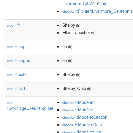
Livermore-CA-2016.jpg
:Fichier:Livermore_Centennia
dbpedia-fr
fr
Shelby
prop-fr:
(fr)
Ellen Tauscher
(fr)
lang
en
prop-fr:
(fr)
langue
en
prop-fr:
(fr)
texte
Shelby
prop-fr:
(fr)
trad
Shelby, Ohio
prop-fr:
(fr)
:Modèle:'
prop-
dbpedia-fr
wikiPageUsesTemplate
fr:
:Modèle:,
dbpedia-fr
:Modèle:Citation
dbpedia-fr
:Modèle:Date-
dbpedia-fr
:Modèle:Lien
dbpedia-fr