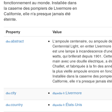
fonctionnement au monde. Installée dans
la caserne des pompiers de Livermore en
Californie, elle n'a presque jamais été
éteinte.
Property
Value
abstract
L'ampoule centenaire, ou ampoule de
dbo:
Centennial Light, en entier Livermore
est une lampe à incandescence d'une
watts, qui brillerait depuis 1901. Cett
main avec une douille électrique, a é
Chaillet, et fabriquée à la fin des ann
la plus vieille ampoule encore en fo
Installée dans la caserne des pompie
Californie, elle n'a presque jamais été
city
:Livermore
dbo:
dbpedia-fr
country
:États-Unis
dbo:
dbpedia-fr