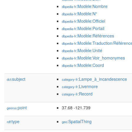
:Modèle:Nombre
dbpedia-fr
:Modèle:N°
dbpedia-fr
:Modèle:Officiel
dbpedia-fr
:Modèle:Portail
dbpedia-fr
:Modèle:Références
dbpedia-fr
:Modèle:Traduction/Référenc
dbpedia-fr
:Modèle:Unité
dbpedia-fr
:Modèle:Voir_homonymes
dbpedia-fr
:Modèle:Coord
dbpedia-fr
subject
:Lampe_à_incandescence
dct:
category-fr
:Livermore
category-fr
:Record
category-fr
point
37.68 -121.739
georss:
type
:SpatialThing
rdf:
geo