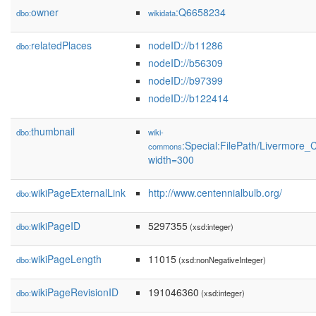
owner
:Q6658234
dbo:
wikidata
relatedPlaces
nodeID://b11286
dbo:
nodeID://b56309
nodeID://b97399
nodeID://b122414
thumbnail
dbo:
wiki-
:Special:FilePath/Livermore_
commons
width=300
wikiPageExternalLink
http://www.centennialbulb.org/
dbo:
wikiPageID
5297355
dbo:
(xsd:integer)
wikiPageLength
11015
dbo:
(xsd:nonNegativeInteger)
wikiPageRevisionID
191046360
dbo:
(xsd:integer)