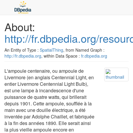
About:
http://fr.dbpedia.org/reso
An Entity of Type :
SpatialThing
, from Named Graph :
http://fr.dbpedia.org
, within Data Space :
fr.dbpedia.org
L'ampoule centenaire, ou ampoule de
Livermore (en anglais Centennial Light, en
entier Livermore Centennial Light Bulb),
est une lampe à incandescence d'une
puissance de quatre watts, qui brillerait
depuis 1901. Cette ampoule, soufflée à la
main avec une douille électrique, a été
inventée par Adolphe Chaillet, et fabriquée
à la fin des années 1890. Elle serait ainsi
la plus vieille ampoule encore en