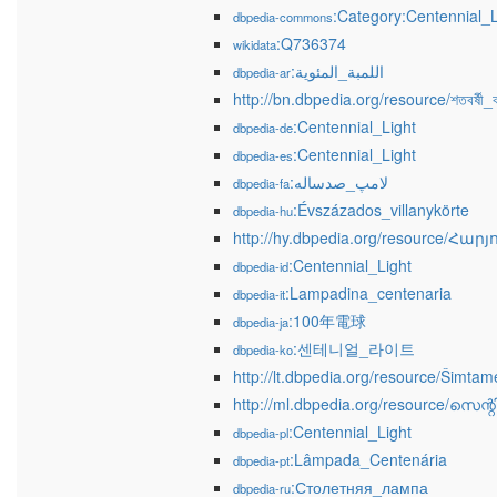
:Category:Centennial_L
dbpedia-commons
:Q736374
wikidata
:اللمبة_المئوية
dbpedia-ar
http://bn.dbpedia.org/resource/শতবর্ষী_ব
:Centennial_Light
dbpedia-de
:Centennial_Light
dbpedia-es
:لامپ_صدساله
dbpedia-fa
:Évszázados_villanykörte
dbpedia-hu
http://hy.dbpedia.org/resource/Հ
:Centennial_Light
dbpedia-id
:Lampadina_centenaria
dbpedia-it
:100年電球
dbpedia-ja
:센테니얼_라이트
dbpedia-ko
http://lt.dbpedia.org/resource/Šimta
http://ml.dbpedia.org/resource/സെന
:Centennial_Light
dbpedia-pl
:Lâmpada_Centenária
dbpedia-pt
:Столетняя_лампа
dbpedia-ru