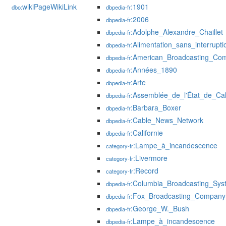
wikiPageWikiLink
:1901
dbo:
dbpedia-fr
:2006
dbpedia-fr
:Adolphe_Alexandre_Chaillet
dbpedia-fr
:Alimentation_sans_interrupti
dbpedia-fr
:American_Broadcasting_Co
dbpedia-fr
:Années_1890
dbpedia-fr
:Arte
dbpedia-fr
:Assemblée_de_l'État_de_Cali
dbpedia-fr
:Barbara_Boxer
dbpedia-fr
:Cable_News_Network
dbpedia-fr
:Californie
dbpedia-fr
:Lampe_à_incandescence
category-fr
:Livermore
category-fr
:Record
category-fr
:Columbia_Broadcasting_Sys
dbpedia-fr
:Fox_Broadcasting_Company
dbpedia-fr
:George_W._Bush
dbpedia-fr
:Lampe_à_incandescence
dbpedia-fr