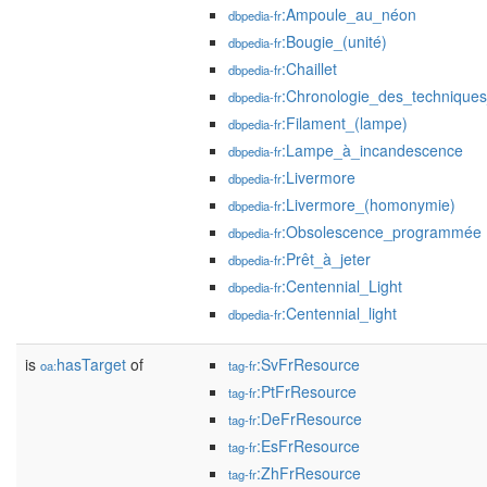
:Ampoule_au_néon
dbpedia-fr
:Bougie_(unité)
dbpedia-fr
:Chaillet
dbpedia-fr
:Chronologie_des_techniques
dbpedia-fr
:Filament_(lampe)
dbpedia-fr
:Lampe_à_incandescence
dbpedia-fr
:Livermore
dbpedia-fr
:Livermore_(homonymie)
dbpedia-fr
:Obsolescence_programmée
dbpedia-fr
:Prêt_à_jeter
dbpedia-fr
:Centennial_Light
dbpedia-fr
:Centennial_light
dbpedia-fr
is
hasTarget
of
:SvFrResource
oa:
tag-fr
:PtFrResource
tag-fr
:DeFrResource
tag-fr
:EsFrResource
tag-fr
:ZhFrResource
tag-fr