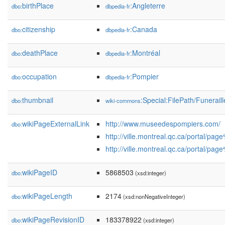
birthPlace
:Angleterre
dbo:
dbpedia-fr
citizenship
:Canada
dbo:
dbpedia-fr
deathPlace
:Montréal
dbo:
dbpedia-fr
occupation
:Pompier
dbo:
dbpedia-fr
thumbnail
:Special:FilePath/Funerai
dbo:
wiki-commons
wikiPageExternalLink
http://www.museedespompiers.com/
dbo:
http://ville.montreal.qc.ca/porta
http://ville.montreal.qc.ca/porta
wikiPageID
5868503
dbo:
(xsd:integer)
wikiPageLength
2174
dbo:
(xsd:nonNegativeInteger)
wikiPageRevisionID
183378922
dbo:
(xsd:integer)