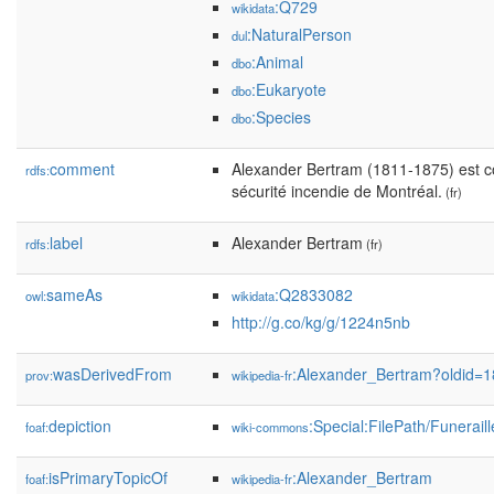
:Q729
wikidata
:NaturalPerson
dul
:Animal
dbo
:Eukaryote
dbo
:Species
dbo
comment
Alexander Bertram (1811-1875) est c
rdfs:
sécurité incendie de Montréal.
(fr)
label
Alexander Bertram
rdfs:
(fr)
sameAs
:Q2833082
owl:
wikidata
http://g.co/kg/g/1224n5nb
wasDerivedFrom
:Alexander_Bertram?oldid=
prov:
wikipedia-fr
depiction
:Special:FilePath/Funerai
foaf:
wiki-commons
isPrimaryTopicOf
:Alexander_Bertram
foaf:
wikipedia-fr