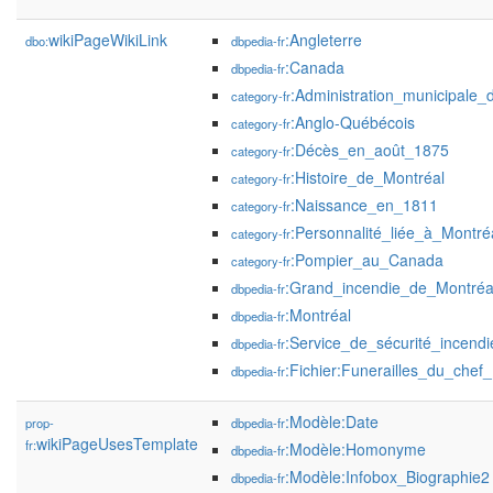
wikiPageWikiLink
:Angleterre
dbo:
dbpedia-fr
:Canada
dbpedia-fr
:Administration_municipale_
category-fr
:Anglo-Québécois
category-fr
:Décès_en_août_1875
category-fr
:Histoire_de_Montréal
category-fr
:Naissance_en_1811
category-fr
:Personnalité_liée_à_Montré
category-fr
:Pompier_au_Canada
category-fr
:Grand_incendie_de_Montré
dbpedia-fr
:Montréal
dbpedia-fr
:Service_de_sécurité_incend
dbpedia-fr
:Fichier:Funerailles_du_chef
dbpedia-fr
:Modèle:Date
prop-
dbpedia-fr
wikiPageUsesTemplate
fr:
:Modèle:Homonyme
dbpedia-fr
:Modèle:Infobox_Biographie2
dbpedia-fr