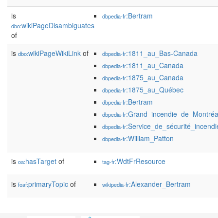
is
:Bertram
dbpedia-fr
wikiPageDisambiguates
dbo:
of
is
wikiPageWikiLink
of
:1811_au_Bas-Canada
dbo:
dbpedia-fr
:1811_au_Canada
dbpedia-fr
:1875_au_Canada
dbpedia-fr
:1875_au_Québec
dbpedia-fr
:Bertram
dbpedia-fr
:Grand_incendie_de_Montré
dbpedia-fr
:Service_de_sécurité_incend
dbpedia-fr
:William_Patton
dbpedia-fr
is
hasTarget
of
:WdtFrResource
oa:
tag-fr
is
primaryTopic
of
:Alexander_Bertram
foaf:
wikipedia-fr