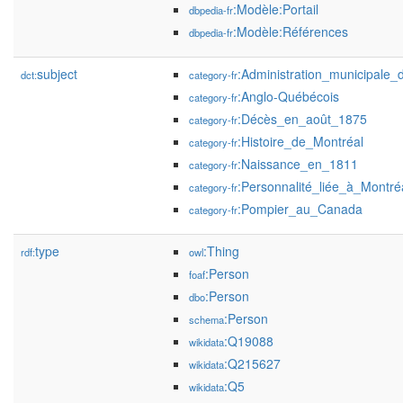
:Modèle:Portail
dbpedia-fr
:Modèle:Références
dbpedia-fr
subject
:Administration_municipale_
dct:
category-fr
:Anglo-Québécois
category-fr
:Décès_en_août_1875
category-fr
:Histoire_de_Montréal
category-fr
:Naissance_en_1811
category-fr
:Personnalité_liée_à_Montré
category-fr
:Pompier_au_Canada
category-fr
type
:Thing
rdf:
owl
:Person
foaf
:Person
dbo
:Person
schema
:Q19088
wikidata
:Q215627
wikidata
:Q5
wikidata