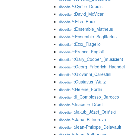
:Cyrille_Dubois
dbpedia-fr
:David_McVicar
dbpedia-fr
:Elsa_Roux
dbpedia-fr
:Ensemble_Matheus
dbpedia-fr
:Ensemble_Sagittarius
dbpedia-fr
:Ezio_Flagello
dbpedia-fr
:Franco_Fagioli
dbpedia-fr
:Gary_Cooper_(musicien)
dbpedia-fr
:Georg_Friedrich_Haendel
dbpedia-fr
:Giovanni_Carestini
dbpedia-fr
:Gustavus_Waltz
dbpedia-fr
:Hélène_Fortin
dbpedia-fr
:Il_Complesso_Barocco
dbpedia-fr
:Isabelle_Druet
dbpedia-fr
:Jakub_Józef_Orliński
dbpedia-fr
:Jana_Bittnerova
dbpedia-fr
:Jean-Philippe_Delavault
dbpedia-fr
:Joan_Sutherland
dbpedia-fr