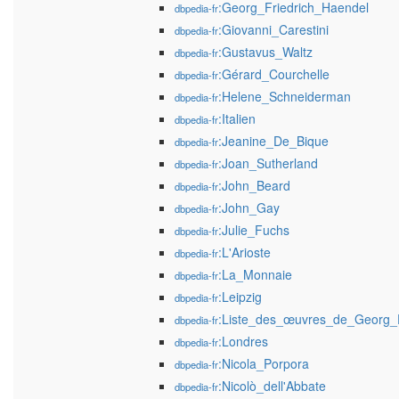
:Georg_Friedrich_Haendel
dbpedia-fr
:Giovanni_Carestini
dbpedia-fr
:Gustavus_Waltz
dbpedia-fr
:Gérard_Courchelle
dbpedia-fr
:Helene_Schneiderman
dbpedia-fr
:Italien
dbpedia-fr
:Jeanine_De_Bique
dbpedia-fr
:Joan_Sutherland
dbpedia-fr
:John_Beard
dbpedia-fr
:John_Gay
dbpedia-fr
:Julie_Fuchs
dbpedia-fr
:L'Arioste
dbpedia-fr
:La_Monnaie
dbpedia-fr
:Leipzig
dbpedia-fr
:Liste_des_œuvres_de_Georg_F
dbpedia-fr
:Londres
dbpedia-fr
:Nicola_Porpora
dbpedia-fr
:Nicolò_dell'Abbate
dbpedia-fr