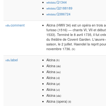
:Q1344
wikidata
:Q2188189
wikidata
:Q386724
wikidata
comment
Alcina (HWV 34) est un opéra en trois a
rdfs:
furioso (1516) — chants VI, VII et débu
1533). Terminé le 8 avril 1735, il fut cr
du théâtre de Covent Garden. L'œuvre co
saison, le 2 juillet. Haendel la reprit po
novembre 1736.
(fr)
label
Alcina
rdfs:
(fr)
Alcina
(de)
Alcina
(es)
Alcina
(nl)
Alcina
(pt)
Alcina
(vi)
Alcina
(als)
Alcina (opera)
(it)