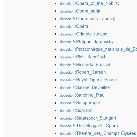
:Opera_of_the_Nobility
dbpedia-fr
:Opera_seria
dbpedia-fr
:Opernhaus_(Zurich)
dbpedia-fr
:Opéra
dbpedia-fr
:Orlando_furioso
dbpedia-fr
:Philippe_Jaroussky
dbpedia-fr
:Pinacothèque_nationale_de_B
dbpedia-fr
:Piotr_Kamiński
dbpedia-fr
:Riccardo_Broschi
dbpedia-fr
:Robert_Carsen
dbpedia-fr
:Royal_Opera_House
dbpedia-fr
:Sabine_Devieilhe
dbpedia-fr
:Sandrine_Piau
dbpedia-fr
:Semperoper
dbpedia-fr
:Soprano
dbpedia-fr
:Staatsoper_Stuttgart
dbpedia-fr
:The_Beggar's_Opera
dbpedia-fr
:Théâtre_des_Champs-Élysées
dbpedia-fr