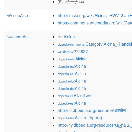
アルチーナ
(ja)
seeAlso
http://imslp.org/wiki/Alcina,_HWV_34_(
rdfs:
https://commons.wikimedia.org/wiki/Cat
sameAs
:Alcina
owl:
dbr
:Category:Alcina_(Händel
dbpedia-commons
:Q275627
wikidata
:Alcina
dbpedia-als
:Alcina
dbpedia-ca
:Alcina
dbpedia-cs
:Alcina
dbpedia-da
:Alcina
dbpedia-de
:Αλτσίνα
dbpedia-el
:Alcina
dbpedia-es
http://hi.dbpedia.org/resource/आल्चीना
:Alcina_(opera)
dbpedia-hu
http://hy.dbpedia.org/resource/Ալչի