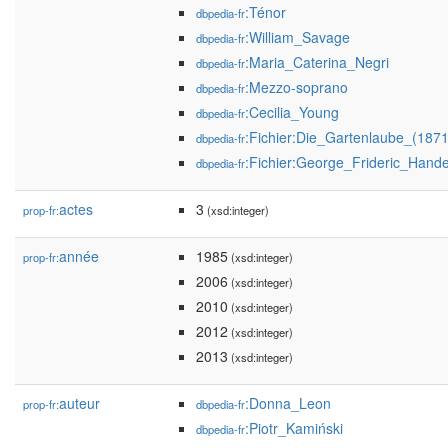
:Ténor
dbpedia-fr
:William_Savage
dbpedia-fr
:Maria_Caterina_Negri
dbpedia-fr
:Mezzo-soprano
dbpedia-fr
:Cecilia_Young
dbpedia-fr
:Fichier:Die_Gartenlaube_(187
dbpedia-fr
:Fichier:George_Frideric_Hand
dbpedia-fr
actes
3
prop-fr:
(xsd:integer)
année
1985
prop-fr:
(xsd:integer)
2006
(xsd:integer)
2010
(xsd:integer)
2012
(xsd:integer)
2013
(xsd:integer)
auteur
:Donna_Leon
prop-fr:
dbpedia-fr
:Piotr_Kamiński
dbpedia-fr