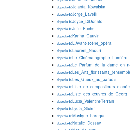
:Jolanta_Kowalska
dbpedia-fr
:Jorge_Lavelli
dbpedia-fr
:Joyce_DiDonato
dbpedia-fr
:Julie_Fuchs
dbpedia-fr
:Karina_Gauvin
dbpedia-fr
:L'Avant-scène_opéra
dbpedia-fr
:Laurent_Naouri
dbpedia-fr
:Le_Cinématographe_Lumière
dbpedia-fr
:Le_Parfum_de_la_dame_en_noi
dbpedia-fr
:Les_Arts_florissants_(ensembl
dbpedia-fr
:Les_Gueux_au_paradis
dbpedia-fr
:Liste_de_compositeurs_d'opér
dbpedia-fr
:Liste_des_œuvres_de_Georg_F
dbpedia-fr
:Lucia_Valentini-Terrani
dbpedia-fr
:Lydia_Steier
dbpedia-fr
:Musique_baroque
dbpedia-fr
:Natalie_Dessay
dbpedia-fr