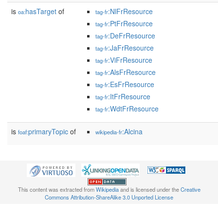
is
hasTarget
of
:NlFrResource
oa:
tag-fr
:PtFrResource
tag-fr
:DeFrResource
tag-fr
:JaFrResource
tag-fr
:ViFrResource
tag-fr
:AlsFrResource
tag-fr
:EsFrResource
tag-fr
:ItFrResource
tag-fr
:WdtFrResource
tag-fr
is
primaryTopic
of
:Alcina
foaf:
wikipedia-fr
This content was extracted from
Wikipedia
and is licensed under the
Creative
Commons Attribution-ShareAlike 3.0 Unported License