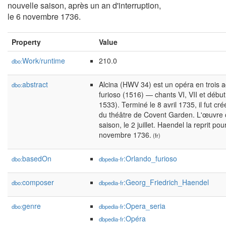
nouvelle saison, après un an d'interruption,
le 6 novembre 1736.
Property
Value
Work/runtime
210.0
dbo:
abstract
Alcina (HWV 34) est un opéra en trois a
dbo:
furioso (1516) — chants VI, VII et débu
1533). Terminé le 8 avril 1735, il fut cr
du théâtre de Covent Garden. L'œuvre co
saison, le 2 juillet. Haendel la reprit po
novembre 1736.
(fr)
basedOn
:Orlando_furioso
dbo:
dbpedia-fr
composer
:Georg_Friedrich_Haendel
dbo:
dbpedia-fr
genre
:Opera_seria
dbo:
dbpedia-fr
:Opéra
dbpedia-fr