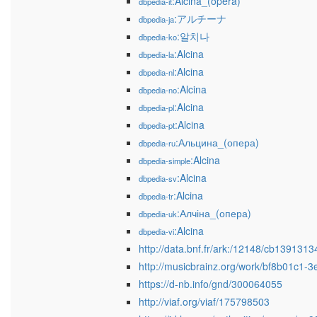
:Alcina_(opera)
dbpedia-it
:アルチーナ
dbpedia-ja
:알치나
dbpedia-ko
:Alcina
dbpedia-la
:Alcina
dbpedia-nl
:Alcina
dbpedia-no
:Alcina
dbpedia-pl
:Alcina
dbpedia-pt
:Альцина_(опера)
dbpedia-ru
:Alcina
dbpedia-simple
:Alcina
dbpedia-sv
:Alcina
dbpedia-tr
:Алчіна_(опера)
dbpedia-uk
:Alcina
dbpedia-vi
http://data.bnf.fr/ark:/12148/cb139131
http://musicbrainz.org/work/bf8b01c1-
https://d-nb.info/gnd/300064055
http://viaf.org/viaf/175798503