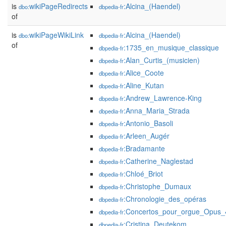
is
wikiPageRedirects
:Alcina_(Haendel)
dbo:
dbpedia-fr
of
is
wikiPageWikiLink
:Alcina_(Haendel)
dbo:
dbpedia-fr
of
:1735_en_musique_classique
dbpedia-fr
:Alan_Curtis_(musicien)
dbpedia-fr
:Alice_Coote
dbpedia-fr
:Aline_Kutan
dbpedia-fr
:Andrew_Lawrence-King
dbpedia-fr
:Anna_Maria_Strada
dbpedia-fr
:Antonio_Basoli
dbpedia-fr
:Arleen_Augér
dbpedia-fr
:Bradamante
dbpedia-fr
:Catherine_Naglestad
dbpedia-fr
:Chloé_Briot
dbpedia-fr
:Christophe_Dumaux
dbpedia-fr
:Chronologie_des_opéras
dbpedia-fr
:Concertos_pour_orgue_Opus_
dbpedia-fr
:Cristina_Deutekom
dbpedia-fr