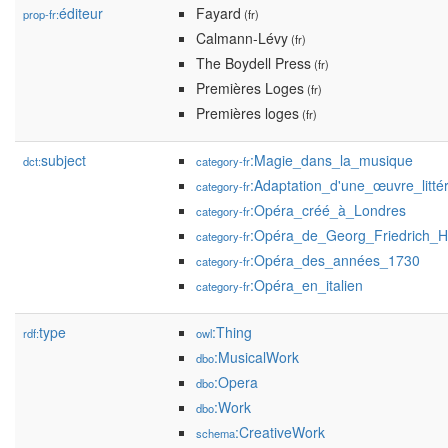
éditeur
Fayard
prop-fr:
(fr)
Calmann-Lévy
(fr)
The Boydell Press
(fr)
Premières Loges
(fr)
Premières loges
(fr)
subject
:Magie_dans_la_musique
dct:
category-fr
:Adaptation_d'une_œuvre_littér
category-fr
:Opéra_créé_à_Londres
category-fr
:Opéra_de_Georg_Friedrich_H
category-fr
:Opéra_des_années_1730
category-fr
:Opéra_en_italien
category-fr
type
:Thing
rdf:
owl
:MusicalWork
dbo
:Opera
dbo
:Work
dbo
:CreativeWork
schema