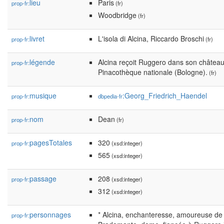
lieu
Paris
prop-fr:
(fr)
Woodbridge
(fr)
livret
L'isola di Alcina, Riccardo Broschi
prop-fr:
(fr)
légende
Alcina reçoit Ruggero dans son château, 
prop-fr:
Pinacothèque nationale (Bologne).
(fr)
musique
:Georg_Friedrich_Haendel
prop-fr:
dbpedia-fr
nom
Dean
prop-fr:
(fr)
pagesTotales
320
prop-fr:
(xsd:integer)
565
(xsd:integer)
passage
208
prop-fr:
(xsd:integer)
312
(xsd:integer)
personnages
* Alcina, enchanteresse, amoureuse de
prop-fr: