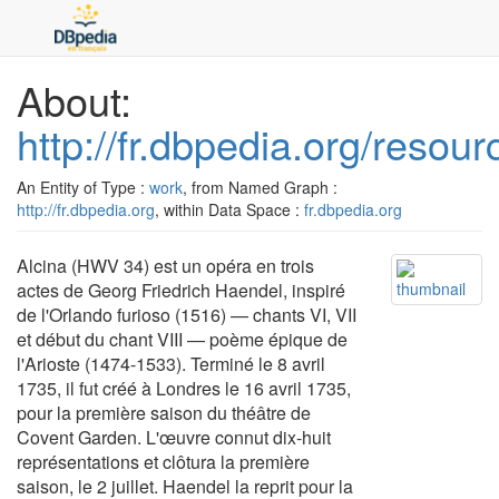
About:
http://fr.dbpedia.org/resour
An Entity of Type :
work
, from Named Graph :
http://fr.dbpedia.org
, within Data Space :
fr.dbpedia.org
Alcina (HWV 34) est un opéra en trois
actes de Georg Friedrich Haendel, inspiré
de l'Orlando furioso (1516) — chants VI, VII
et début du chant VIII — poème épique de
l'Arioste (1474-1533). Terminé le 8 avril
1735, il fut créé à Londres le 16 avril 1735,
pour la première saison du théâtre de
Covent Garden. L'œuvre connut dix-huit
représentations et clôtura la première
saison, le 2 juillet. Haendel la reprit pour la