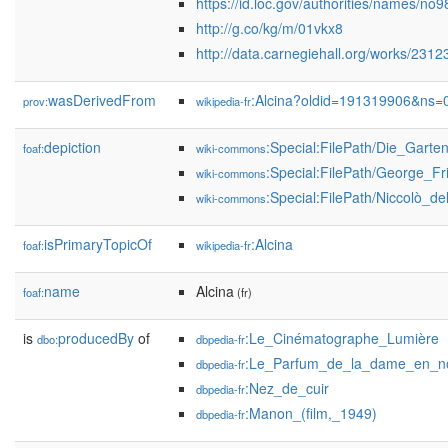
https://id.loc.gov/authorities/names/n
http://g.co/kg/m/01vkx8
http://data.carnegiehall.org/works/2312
wasDerivedFrom
:Alcina?oldid=191319906&ns=
prov:
wikipedia-fr
depiction
:Special:FilePath/Die_Gart
foaf:
wiki-commons
:Special:FilePath/George_F
wiki-commons
:Special:FilePath/Niccolò_de
wiki-commons
isPrimaryTopicOf
:Alcina
foaf:
wikipedia-fr
name
Alcina
foaf:
(fr)
is
producedBy
of
:Le_Cinématographe_Lumière
dbo:
dbpedia-fr
:Le_Parfum_de_la_dame_en_noi
dbpedia-fr
:Nez_de_cuir
dbpedia-fr
:Manon_(film,_1949)
dbpedia-fr