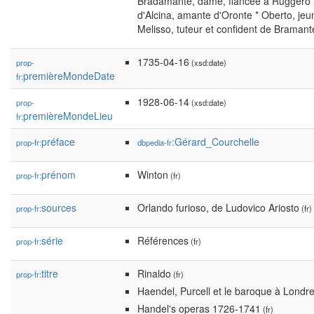
Bradamante, dame, fiancée à Ruggero *
d'Alcina, amante d'Oronte * Oberto, jeun
Melisso, tuteur et confident de Bramant
1735-04-16
prop-
(xsd:date)
premièreMondeDate
fr:
1928-06-14
prop-
(xsd:date)
premièreMondeLieu
fr:
préface
:Gérard_Courchelle
prop-fr:
dbpedia-fr
prénom
Winton
prop-fr:
(fr)
sources
Orlando furioso, de Ludovico Ariosto
prop-fr:
(fr)
série
Références
prop-fr:
(fr)
titre
Rinaldo
prop-fr:
(fr)
Haendel, Purcell et le baroque à Londr
Handel's operas 1726-1741
(fr)