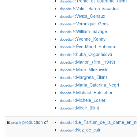
:Trente_et_quarante_(film)
dbpedia-fr
:Valer_Barna-Sabadus
dbpedia-fr
:Vivica_Genaux
dbpedia-fr
:Véronique_Gens
dbpedia-fr
:William_Savage
dbpedia-fr
:Yvonne_Kenny
dbpedia-fr
:Ève-Maud_Hubeaux
dbpedia-fr
:Ľuba_Orgonášová
dbpedia-fr
:Manon_(film,_1949)
dbpedia-fr
:Marc_Minkowski
dbpedia-fr
:Margreta_Elkins
dbpedia-fr
:Maria_Caterina_Negri
dbpedia-fr
:Michael_Hofstetter
dbpedia-fr
:Michèle_Losier
dbpedia-fr
:Miroir_(film)
dbpedia-fr
is
production
of
:Le_Parfum_de_la_dame_en_noi
prop-fr:
dbpedia-fr
:Nez_de_cuir
dbpedia-fr