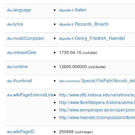
language
:Italien
dbo:
dbpedia-fr
lyrics
:Riccardo_Broschi
dbo:
dbpedia-fr
musicComposer
:Georg_Friedrich_Haendel
dbo:
dbpedia-fr
releaseDate
1735-04-16
dbo:
(xsd:date)
runtime
12600.000000
dbo:
(xsd:double)
thumbnail
:Special:FilePath/Niccolò_d
dbo:
wiki-commons
wikiPageExternalLink
http://www.dlib.indiana.edu/variations/
dbo:
http://www.librettidopera.it/alcina/alcina
http://www.semperoper.de/en/oper/premi
http://www.haendel.it/composizioni/libre
wikiPageID
250688
dbo:
(xsd:integer)