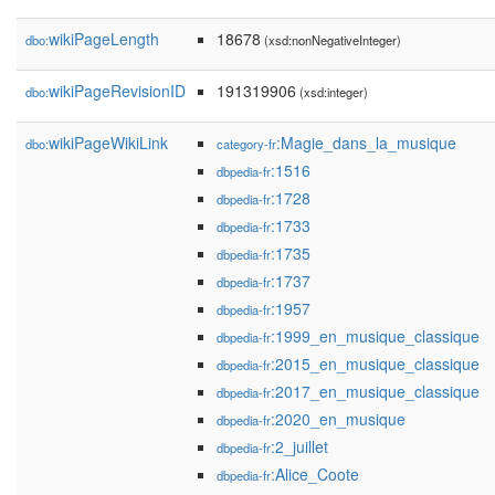
wikiPageLength
18678
dbo:
(xsd:nonNegativeInteger)
wikiPageRevisionID
191319906
dbo:
(xsd:integer)
wikiPageWikiLink
:Magie_dans_la_musique
dbo:
category-fr
:1516
dbpedia-fr
:1728
dbpedia-fr
:1733
dbpedia-fr
:1735
dbpedia-fr
:1737
dbpedia-fr
:1957
dbpedia-fr
:1999_en_musique_classique
dbpedia-fr
:2015_en_musique_classique
dbpedia-fr
:2017_en_musique_classique
dbpedia-fr
:2020_en_musique
dbpedia-fr
:2_juillet
dbpedia-fr
:Alice_Coote
dbpedia-fr