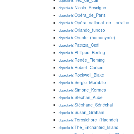
:Nez_de_cuir
dbpedia-fr
:Nicola_Rescigno
dbpedia-fr
:Opéra_de_Paris
dbpedia-fr
:Opéra_national_de_Lorraine
dbpedia-fr
:Orlando_furioso
dbpedia-fr
:Oronte_(homonymie)
dbpedia-fr
:Patrizia_Ciofi
dbpedia-fr
:Philippe_Berling
dbpedia-fr
:Renée_Fleming
dbpedia-fr
:Robert_Carsen
dbpedia-fr
:Rockwell_Blake
dbpedia-fr
:Sergio_Morabito
dbpedia-fr
:Simone_Kermes
dbpedia-fr
:Stéphan_Aubé
dbpedia-fr
:Stéphane_Sénéchal
dbpedia-fr
:Susan_Graham
dbpedia-fr
:Terpsichore_(Haendel)
dbpedia-fr
:The_Enchanted_Island
dbpedia-fr