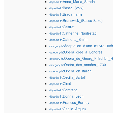
:Anna_Maria_Strada
dbpedia-fr
:Basse_(voix)
dbpedia-fr
:Bradamante
dbpedia-fr
:Brunswick_(Basse-Saxe)
dbpedia-fr
:Castrat
dbpedia-fr
:Catherine_Naglestad
dbpedia-fr
:Catriona_Smith
dbpedia-fr
:Adaptation_d'une_œuvre_littér
category-fr
:Opéra_créé_à_Londres
category-fr
:Opéra_de_Georg_Friedrich_H
category-fr
:Opéra_des_années_1730
category-fr
:Opéra_en_italien
category-fr
:Cecilia_Bartoli
dbpedia-fr
:Circé
dbpedia-fr
:Contralto
dbpedia-fr
:Donna_Leon
dbpedia-fr
:Frances_Burney
dbpedia-fr
:Gaëlle_Arquez
dbpedia-fr