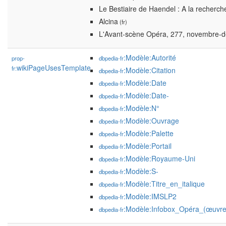
Le Bestiaire de Haendel : A la recherc
Alcina
(fr)
L'Avant-scène Opéra, 277, novembre-d
:Modèle:Autorité
prop-
dbpedia-fr
wikiPageUsesTemplate
fr:
:Modèle:Citation
dbpedia-fr
:Modèle:Date
dbpedia-fr
:Modèle:Date-
dbpedia-fr
:Modèle:N°
dbpedia-fr
:Modèle:Ouvrage
dbpedia-fr
:Modèle:Palette
dbpedia-fr
:Modèle:Portail
dbpedia-fr
:Modèle:Royaume-Uni
dbpedia-fr
:Modèle:S-
dbpedia-fr
:Modèle:Titre_en_italique
dbpedia-fr
:Modèle:IMSLP2
dbpedia-fr
:Modèle:Infobox_Opéra_(œuvre
dbpedia-fr