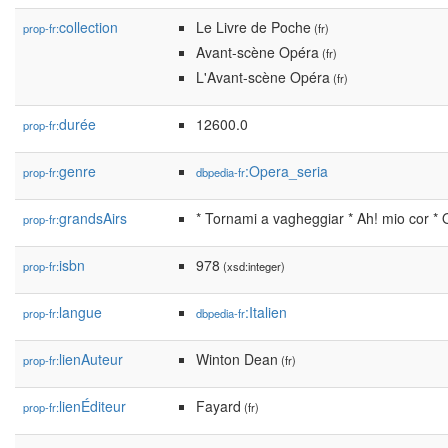
collection
Le Livre de Poche
prop-fr:
(fr)
Avant-scène Opéra
(fr)
L'Avant-scène Opéra
(fr)
durée
12600.0
prop-fr:
genre
:Opera_seria
prop-fr:
dbpedia-fr
grandsAirs
* Tornami a vagheggiar * Ah! mio cor * 
prop-fr:
isbn
978
prop-fr:
(xsd:integer)
langue
:Italien
prop-fr:
dbpedia-fr
lienAuteur
Winton Dean
prop-fr:
(fr)
lienÉditeur
Fayard
prop-fr:
(fr)