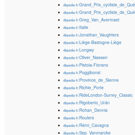
:Grand_Prix_cycliste_de_Qu
dbpedia-fr
:Grand_Prix_cycliste_de_Qu
dbpedia-fr
:Greg_Van_Avermaet
dbpedia-fr
:Italie
dbpedia-fr
:Jonathan_Vaughters
dbpedia-fr
:Liège-Bastogne-Liège
dbpedia-fr
:Longwy
dbpedia-fr
:Oliver_Naesen
dbpedia-fr
:Pistoia-Fiorano
dbpedia-fr
:Poggibonsi
dbpedia-fr
:Province_de_Sienne
dbpedia-fr
:Richie_Porte
dbpedia-fr
:RideLondon-Surrey_Classic
dbpedia-fr
:Rigoberto_Urán
dbpedia-fr
:Rohan_Dennis
dbpedia-fr
:Roulers
dbpedia-fr
:Rémi_Cavagna
dbpedia-fr
:Sep_Vanmarcke
dbpedia-fr