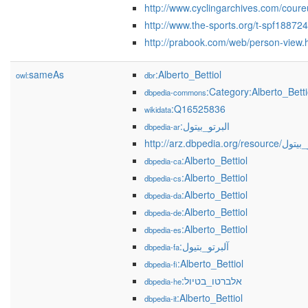
http://www.cyclingarchives.com/cour
http://www.the-sports.org/t-spf188724
http://prabook.com/web/person-view.
sameAs
:Alberto_Bettiol
owl:
dbr
:Category:Alberto_Betti
dbpedia-commons
:Q16525836
wikidata
:البرتو_بيتول
dbpedia-ar
http://arz.dbpedia.org/r
:Alberto_Bettiol
dbpedia-ca
:Alberto_Bettiol
dbpedia-cs
:Alberto_Bettiol
dbpedia-da
:Alberto_Bettiol
dbpedia-de
:Alberto_Bettiol
dbpedia-es
:آلبرتو_بتیول
dbpedia-fa
:Alberto_Bettiol
dbpedia-fi
:אלברטו_בטיול
dbpedia-he
:Alberto_Bettiol
dbpedia-it