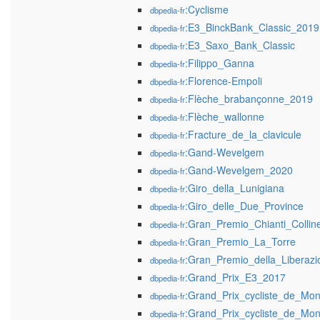
:Cyclisme
dbpedia-fr
:E3_BinckBank_Classic_2019
dbpedia-fr
:E3_Saxo_Bank_Classic
dbpedia-fr
:Filippo_Ganna
dbpedia-fr
:Florence-Empoli
dbpedia-fr
:Flèche_brabançonne_2019
dbpedia-fr
:Flèche_wallonne
dbpedia-fr
:Fracture_de_la_clavicule
dbpedia-fr
:Gand-Wevelgem
dbpedia-fr
:Gand-Wevelgem_2020
dbpedia-fr
:Giro_della_Lunigiana
dbpedia-fr
:Giro_delle_Due_Province
dbpedia-fr
:Gran_Premio_Chianti_Collin
dbpedia-fr
:Gran_Premio_La_Torre
dbpedia-fr
:Gran_Premio_della_Liberazi
dbpedia-fr
:Grand_Prix_E3_2017
dbpedia-fr
:Grand_Prix_cycliste_de_Mon
dbpedia-fr
:Grand_Prix_cycliste_de_Mon
dbpedia-fr