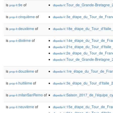
is
9e
of
:Tour_de_Grande-Bretagne_
prop-fr:
dbpedia-fr
is
cinquième
of
:3e_étape_du_Tour_de_Fra
prop-fr:
dbpedia-fr
is
deuxième
of
:18e_étape_du_Tour_d'Italie
prop-fr:
dbpedia-fr
is
dixième
of
:14e_étape_du_Tour_de_Fr
prop-fr:
dbpedia-fr
:21e_étape_du_Tour_d'Italie
dbpedia-fr
:2e_étape_du_Tour_de_Fra
dbpedia-fr
:Tour_de_Grande-Bretagne_
dbpedia-fr
is
douzième
of
:1re_étape_du_Tour_de_Fra
prop-fr:
dbpedia-fr
is
huitième
of
:3e_étape_du_Tour_d'Italie_
prop-fr:
dbpedia-fr
is
milanSanRemo
of
:Saison_2017_de_l'équipe_c
prop-fr:
dbpedia-fr
is
neuvième
of
:15e_étape_du_Tour_de_Fr
prop-fr:
dbpedia-fr