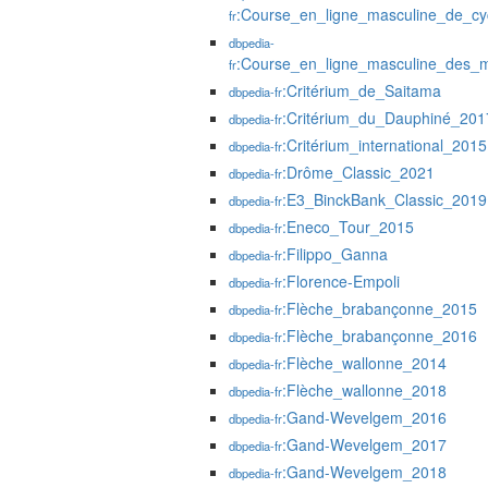
:Course_en_ligne_masculine_de_cy
fr
dbpedia-
:Course_en_ligne_masculine_des_
fr
:Critérium_de_Saitama
dbpedia-fr
:Critérium_du_Dauphiné_201
dbpedia-fr
:Critérium_international_2015
dbpedia-fr
:Drôme_Classic_2021
dbpedia-fr
:E3_BinckBank_Classic_2019
dbpedia-fr
:Eneco_Tour_2015
dbpedia-fr
:Filippo_Ganna
dbpedia-fr
:Florence-Empoli
dbpedia-fr
:Flèche_brabançonne_2015
dbpedia-fr
:Flèche_brabançonne_2016
dbpedia-fr
:Flèche_wallonne_2014
dbpedia-fr
:Flèche_wallonne_2018
dbpedia-fr
:Gand-Wevelgem_2016
dbpedia-fr
:Gand-Wevelgem_2017
dbpedia-fr
:Gand-Wevelgem_2018
dbpedia-fr