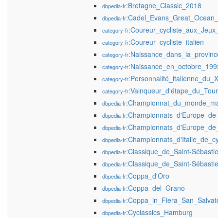
:Bretagne_Classic_2018
dbpedia-fr
:Cadel_Evans_Great_Ocean
dbpedia-fr
:Coureur_cycliste_aux_Jeu
category-fr
:Coureur_cycliste_italien
category-fr
:Naissance_dans_la_provin
category-fr
:Naissance_en_octobre_199
category-fr
:Personnalité_italienne_du_
category-fr
:Vainqueur_d'étape_du_Tour_
category-fr
:Championnat_du_monde_mas
dbpedia-fr
:Championnats_d'Europe_de_
dbpedia-fr
:Championnats_d'Europe_de_
dbpedia-fr
:Championnats_d'Italie_de_c
dbpedia-fr
:Classique_de_Saint-Sébasti
dbpedia-fr
:Classique_de_Saint-Sébasti
dbpedia-fr
:Coppa_d'Oro
dbpedia-fr
:Coppa_del_Grano
dbpedia-fr
:Coppa_in_Fiera_San_Salvat
dbpedia-fr
:Cyclassics_Hamburg
dbpedia-fr