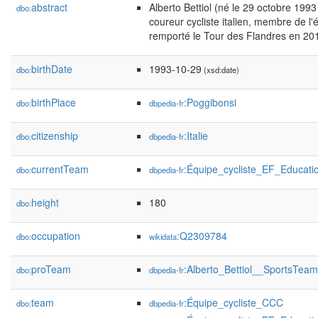
abstract
Alberto Bettiol (né le 29 octobre 199
dbo:
coureur cycliste italien, membre de 
remporté le Tour des Flandres en 201
birthDate
1993-10-29
dbo:
(xsd:date)
birthPlace
:Poggibonsi
dbo:
dbpedia-fr
citizenship
:Italie
dbo:
dbpedia-fr
currentTeam
:Équipe_cycliste_EF_Educati
dbo:
dbpedia-fr
height
180
dbo:
occupation
:Q2309784
dbo:
wikidata
proTeam
:Alberto_Bettiol__SportsTea
dbo:
dbpedia-fr
team
:Équipe_cycliste_CCC
dbo:
dbpedia-fr