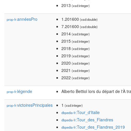
2013
(xsd:integer)
annéesPro
1.201600
prop-fr:
(xsd:double)
7.201600
(xsd:double)
2014
(xsd:integer)
2015
(xsd:integer)
2018
(xsd:integer)
2019
(xsd:integer)
2020
(xsd:integer)
2021
(xsd:integer)
2022
(xsd:integer)
légende
Alberto Bettiol lors du départ de l'À 
prop-fr:
victoiresPrincipales
1
prop-fr:
(xsd:integer)
:Tour_d'Italie
dbpedia-fr
:Tour_des_Flandres
dbpedia-fr
:Tour_des_Flandres_2019
dbpedia-fr