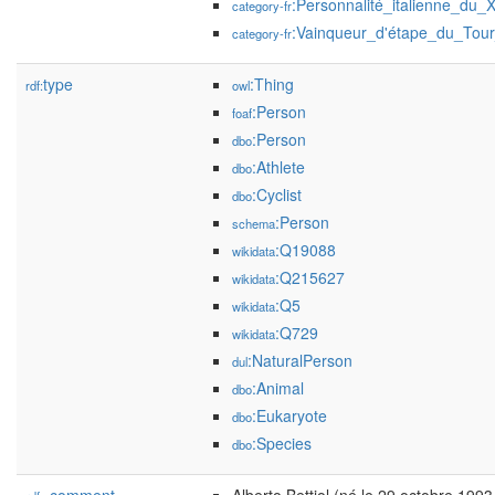
:Personnalité_italienne_du_
category-fr
:Vainqueur_d'étape_du_Tour_
category-fr
type
:Thing
rdf:
owl
:Person
foaf
:Person
dbo
:Athlete
dbo
:Cyclist
dbo
:Person
schema
:Q19088
wikidata
:Q215627
wikidata
:Q5
wikidata
:Q729
wikidata
:NaturalPerson
dul
:Animal
dbo
:Eukaryote
dbo
:Species
dbo