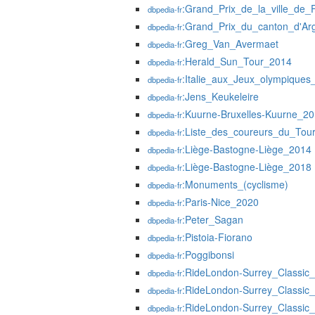
:Grand_Prix_de_la_ville_de_F
dbpedia-fr
:Grand_Prix_du_canton_d'Ar
dbpedia-fr
:Greg_Van_Avermaet
dbpedia-fr
:Herald_Sun_Tour_2014
dbpedia-fr
:Italie_aux_Jeux_olympiques
dbpedia-fr
:Jens_Keukeleire
dbpedia-fr
:Kuurne-Bruxelles-Kuurne_2
dbpedia-fr
:Liste_des_coureurs_du_To
dbpedia-fr
:Liège-Bastogne-Liège_2014
dbpedia-fr
:Liège-Bastogne-Liège_2018
dbpedia-fr
:Monuments_(cyclisme)
dbpedia-fr
:Paris-Nice_2020
dbpedia-fr
:Peter_Sagan
dbpedia-fr
:Pistoia-Fiorano
dbpedia-fr
:Poggibonsi
dbpedia-fr
:RideLondon-Surrey_Classic
dbpedia-fr
:RideLondon-Surrey_Classic
dbpedia-fr
:RideLondon-Surrey_Classic
dbpedia-fr