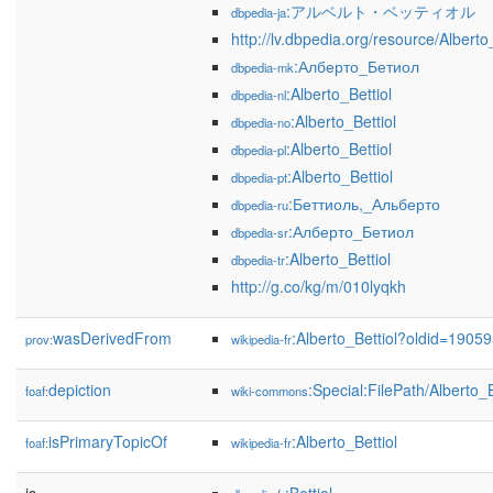
:アルベルト・ベッティオル
dbpedia-ja
http://lv.dbpedia.org/resource/Alberto
:Алберто_Бетиол
dbpedia-mk
:Alberto_Bettiol
dbpedia-nl
:Alberto_Bettiol
dbpedia-no
:Alberto_Bettiol
dbpedia-pl
:Alberto_Bettiol
dbpedia-pt
:Беттиоль,_Альберто
dbpedia-ru
:Алберто_Бетиол
dbpedia-sr
:Alberto_Bettiol
dbpedia-tr
http://g.co/kg/m/010lyqkh
wasDerivedFrom
:Alberto_Bettiol?oldid=190
prov:
wikipedia-fr
depiction
:Special:FilePath/Alberto
foaf:
wiki-commons
isPrimaryTopicOf
:Alberto_Bettiol
foaf:
wikipedia-fr