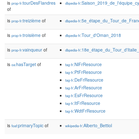
is
tourDesFlandres
:Saison_2019_de_l'équipe_cy
prop-fr:
dbpedia-fr
of
is
treizième
of
:5e_étape_du_Tour_de_Fra
prop-fr:
dbpedia-fr
is
troisième
of
:Tour_d'Oman_2018
prop-fr:
dbpedia-fr
is
vainqueur
of
:18e_étape_du_Tour_d'Italie
prop-fr:
dbpedia-fr
is
hasTarget
of
:NlFrResource
oa:
tag-fr
:PtFrResource
tag-fr
:DeFrResource
tag-fr
:ArFrResource
tag-fr
:EsFrResource
tag-fr
:ItFrResource
tag-fr
:WdtFrResource
tag-fr
is
primaryTopic
of
:Alberto_Bettiol
foaf:
wikipedia-fr