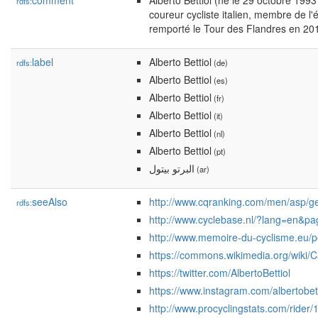
comment
Alberto Bettiol (né le 29 octobre 199
rdfs:
coureur cycliste italien, membre de 
remporté le Tour des Flandres en 201
label
Alberto Bettiol
rdfs:
(de)
Alberto Bettiol
(es)
Alberto Bettiol
(fr)
Alberto Bettiol
(it)
Alberto Bettiol
(nl)
Alberto Bettiol
(pt)
البرتو بيتول
(ar)
seeAlso
http://www.cqranking.com/men/asp/ge
rdfs:
http://www.cyclebase.nl/?lang=en&p
http://www.memoire-du-cyclisme.eu/
https://commons.wikimedia.org/wiki/C
https://twitter.com/AlbertoBettiol
https://www.instagram.com/albertobett
http://www.procyclingstats.com/rider