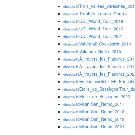
:Trois_vallées_varésines_20
dbpedia-fr
:Trophée_Learco_Guerra
dbpedia-fr
:UCI_World_Tour_2016
dbpedia-fr
:UCI_World_Tour_2019
dbpedia-fr
:UCI_World_Tour_2021
dbpedia-fr
:Vattenfall_Cyclassics_2014
dbpedia-fr
:Velothon_Berlin_2015
dbpedia-fr
:À_travers_les_Flandres_201
dbpedia-fr
:À_travers_les_Flandres_201
dbpedia-fr
:À_travers_les_Flandres_202
dbpedia-fr
:Équipe_cycliste_EF_Educati
dbpedia-fr
:Étoile_de_Bessèges-Tour_
dbpedia-fr
:Étoile_de_Bessèges_2020
dbpedia-fr
:Milan-San_Remo_2017
dbpedia-fr
:Milan-San_Remo_2018
dbpedia-fr
:Milan-San_Remo_2019
dbpedia-fr
:Milan-San_Remo_2021
dbpedia-fr