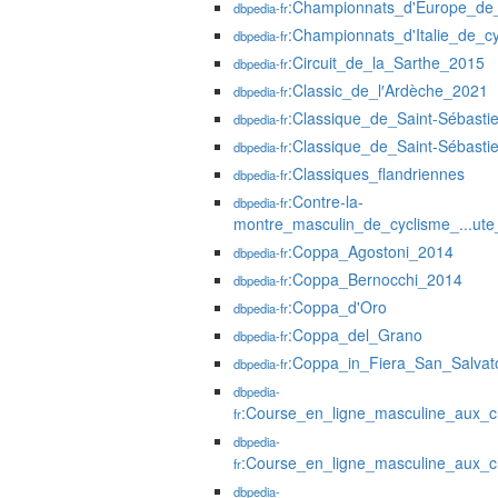
:Championnats_d'Europe_de_
dbpedia-fr
:Championnats_d'Italie_de_c
dbpedia-fr
:Circuit_de_la_Sarthe_2015
dbpedia-fr
:Classic_de_l′Ardèche_2021
dbpedia-fr
:Classique_de_Saint-Sébasti
dbpedia-fr
:Classique_de_Saint-Sébasti
dbpedia-fr
:Classiques_flandriennes
dbpedia-fr
:Contre-la-
dbpedia-fr
montre_masculin_de_cyclisme_...ut
:Coppa_Agostoni_2014
dbpedia-fr
:Coppa_Bernocchi_2014
dbpedia-fr
:Coppa_d'Oro
dbpedia-fr
:Coppa_del_Grano
dbpedia-fr
:Coppa_in_Fiera_San_Salvat
dbpedia-fr
dbpedia-
:Course_en_ligne_masculine_aux_
fr
dbpedia-
:Course_en_ligne_masculine_aux_
fr
dbpedia-