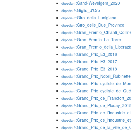
:Gand-Wevelgem_2020
dbpedia-fr
:Giglio_d'Oro
dbpedia-fr
:Giro_della_Lunigiana
dbpedia-fr
:Giro_delle_Due_Province
dbpedia-fr
:Gran_Premio_Chianti_Collin
dbpedia-fr
:Gran_Premio_La_Torre
dbpedia-fr
:Gran_Premio_della_Liberazi
dbpedia-fr
:Grand_Prix_E3_2016
dbpedia-fr
:Grand_Prix_E3_2017
dbpedia-fr
:Grand_Prix_E3_2018
dbpedia-fr
:Grand_Prix_Nobili_Rubinett
dbpedia-fr
:Grand_Prix_cycliste_de_Mon
dbpedia-fr
:Grand_Prix_cycliste_de_Qu
dbpedia-fr
:Grand_Prix_de_Francfort_2
dbpedia-fr
:Grand_Prix_de_Plouay_201
dbpedia-fr
:Grand_Prix_de_l'industrie_e
dbpedia-fr
:Grand_Prix_de_l'industrie_e
dbpedia-fr
:Grand_Prix_de_la_ville_de
dbpedia-fr