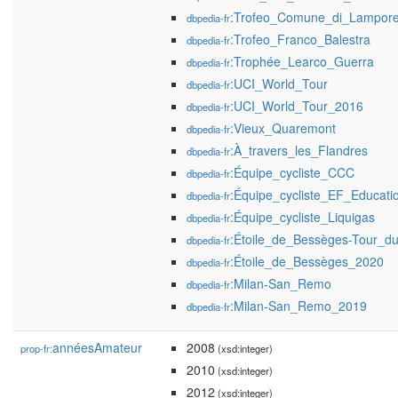
:Trofeo_Comune_di_Lampore
dbpedia-fr
:Trofeo_Franco_Balestra
dbpedia-fr
:Trophée_Learco_Guerra
dbpedia-fr
:UCI_World_Tour
dbpedia-fr
:UCI_World_Tour_2016
dbpedia-fr
:Vieux_Quaremont
dbpedia-fr
:À_travers_les_Flandres
dbpedia-fr
:Équipe_cycliste_CCC
dbpedia-fr
:Équipe_cycliste_EF_Educati
dbpedia-fr
:Équipe_cycliste_Liquigas
dbpedia-fr
:Étoile_de_Bessèges-Tour_
dbpedia-fr
:Étoile_de_Bessèges_2020
dbpedia-fr
:Milan-San_Remo
dbpedia-fr
:Milan-San_Remo_2019
dbpedia-fr
annéesAmateur
2008
prop-fr:
(xsd:integer)
2010
(xsd:integer)
2012
(xsd:integer)