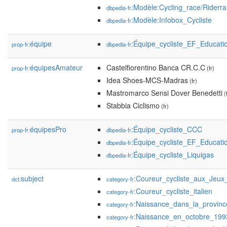
:Modèle:Cycling_race/Riderra
dbpedia-fr
:Modèle:Infobox_Cycliste
dbpedia-fr
équipe
:Équipe_cycliste_EF_Educati
prop-fr:
dbpedia-fr
équipesAmateur
Castelfiorentino Banca CR.C.C
prop-fr:
(fr)
Idea Shoes-MCS-Madras
(fr)
Mastromarco Sensi Dover Benedetti
(f
Stabbia Ciclismo
(fr)
équipesPro
:Équipe_cycliste_CCC
prop-fr:
dbpedia-fr
:Équipe_cycliste_EF_Educati
dbpedia-fr
:Équipe_cycliste_Liquigas
dbpedia-fr
subject
:Coureur_cycliste_aux_Jeu
dct:
category-fr
:Coureur_cycliste_italien
category-fr
:Naissance_dans_la_provin
category-fr
:Naissance_en_octobre_199
category-fr