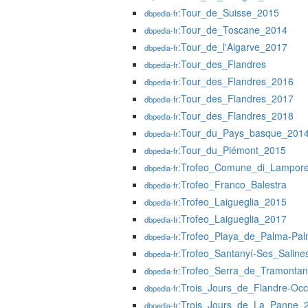
:Tour_de_Suisse_2015
dbpedia-fr
:Tour_de_Toscane_2014
dbpedia-fr
:Tour_de_l'Algarve_2017
dbpedia-fr
:Tour_des_Flandres
dbpedia-fr
:Tour_des_Flandres_2016
dbpedia-fr
:Tour_des_Flandres_2017
dbpedia-fr
:Tour_des_Flandres_2018
dbpedia-fr
:Tour_du_Pays_basque_201
dbpedia-fr
:Tour_du_Piémont_2015
dbpedia-fr
:Trofeo_Comune_di_Lampore
dbpedia-fr
:Trofeo_Franco_Balestra
dbpedia-fr
:Trofeo_Laigueglia_2015
dbpedia-fr
:Trofeo_Laigueglia_2017
dbpedia-fr
:Trofeo_Playa_de_Palma-Pa
dbpedia-fr
:Trofeo_Santanyí-Ses_Salin
dbpedia-fr
:Trofeo_Serra_de_Tramonta
dbpedia-fr
:Trois_Jours_de_Flandre-Occ
dbpedia-fr
:Trois_Jours_de_La_Panne_
dbpedia-fr