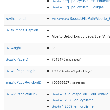
:Équipe_cycliste_EF_Educati
dbpedia-fr
:Équipe_cycliste_Liquigas
dbpedia-fr
thumbnail
:Special:FilePath/Alberto
dbo:
wiki-commons
thumbnailCaption
dbo:
Alberto Bettiol lors du départ de l'À 
weight
68
dbo:
wikiPageID
7043475
dbo:
(xsd:integer)
wikiPageLength
18998
dbo:
(xsd:nonNegativeInteger)
wikiPageRevisionID
190595527
dbo:
(xsd:integer)
wikiPageWikiLink
:18e_étape_du_Tour_d'Italie
dbo:
dbpedia-fr
:2008_en_cyclisme
dbpedia-fr
:2009_en_cyclisme
dbpedia-fr