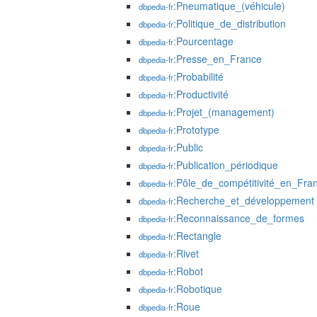
:Pneumatique_(véhicule)
dbpedia-fr
:Politique_de_distribution
dbpedia-fr
:Pourcentage
dbpedia-fr
:Presse_en_France
dbpedia-fr
:Probabilité
dbpedia-fr
:Productivité
dbpedia-fr
:Projet_(management)
dbpedia-fr
:Prototype
dbpedia-fr
:Public
dbpedia-fr
:Publication_périodique
dbpedia-fr
:Pôle_de_compétitivité_en_Fra
dbpedia-fr
:Recherche_et_développement
dbpedia-fr
:Reconnaissance_de_formes
dbpedia-fr
:Rectangle
dbpedia-fr
:Rivet
dbpedia-fr
:Robot
dbpedia-fr
:Robotique
dbpedia-fr
:Roue
dbpedia-fr