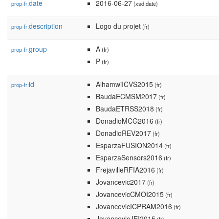
date
2016-06-27
prop-fr:
(xsd:date)
description
Logo du projet
prop-fr:
(fr)
group
A
prop-fr:
(fr)
P
(fr)
id
AlhamwiICVS2015
prop-fr:
(fr)
BaudaECMSM2017
(fr)
BaudaETRSS2018
(fr)
DonadioMCG2016
(fr)
DonadioREV2017
(fr)
EsparzaFUSION2014
(fr)
EsparzaSensors2016
(fr)
FrejavilleRFIA2016
(fr)
Jovancevic2017
(fr)
JovancevicCMOI2015
(fr)
JovancevicICPRAM2016
(fr)
JovancevicJEI2015