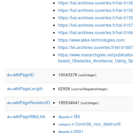
https://hal.archives-ouvertes.fr/hal-0
https://hal.archives-ouvertes.fr/hal-0
https://hal.archives-ouvertes.fr/hal-0
https://hal.archives-ouvertes.fr/hal-0
https://hal.archives-ouvertes.fr/hal-0
https://www.akka-technologies.com/
https://tel.archives-ouvertes.fr/tel-01
https://www.researchgate.net/publicat
based_Obstacles_Avoidance_Using_Spir
wikiPageID
10043378
dbo:
(xsd:integer)
wikiPageLength
62928
dbo:
(xsd:nonNegativeInteger)
wikiPageRevisionID
185534641
dbo:
(xsd:integer)
wikiPageWikiLink
:Œil
dbo:
dbpedia-fr
:Contrôle_non_destructif
category-fr
:2001
dbpedia-fr