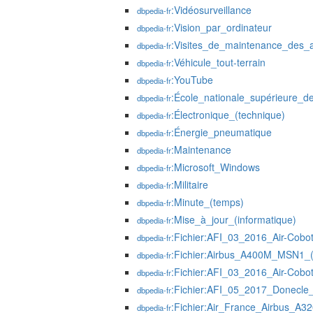
:Vidéosurveillance
dbpedia-fr
:Vision_par_ordinateur
dbpedia-fr
:Visites_de_maintenance_des_
dbpedia-fr
:Véhicule_tout-terrain
dbpedia-fr
:YouTube
dbpedia-fr
:École_nationale_supérieure_d
dbpedia-fr
:Électronique_(technique)
dbpedia-fr
:Énergie_pneumatique
dbpedia-fr
:Maintenance
dbpedia-fr
:Microsoft_Windows
dbpedia-fr
:Militaire
dbpedia-fr
:Minute_(temps)
dbpedia-fr
:Mise_à_jour_(informatique)
dbpedia-fr
:Fichier:AFI_03_2016_Air-Cobo
dbpedia-fr
:Fichier:Airbus_A400M_MSN1_
dbpedia-fr
:Fichier:AFI_03_2016_Air-Cob
dbpedia-fr
:Fichier:AFI_05_2017_Donecle
dbpedia-fr
:Fichier:Air_France_Airbus_A
dbpedia-fr