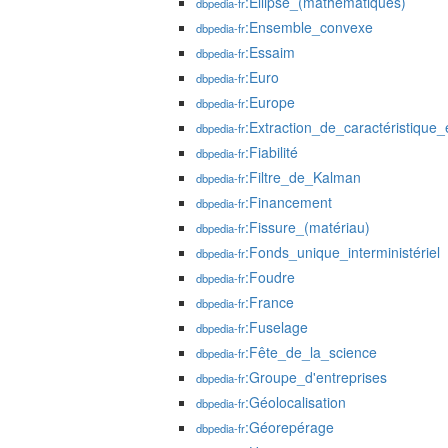
:Ellipse_(mathématiques)
dbpedia-fr
:Ensemble_convexe
dbpedia-fr
:Essaim
dbpedia-fr
:Euro
dbpedia-fr
:Europe
dbpedia-fr
:Extraction_de_caractéristique
dbpedia-fr
:Fiabilité
dbpedia-fr
:Filtre_de_Kalman
dbpedia-fr
:Financement
dbpedia-fr
:Fissure_(matériau)
dbpedia-fr
:Fonds_unique_interministériel
dbpedia-fr
:Foudre
dbpedia-fr
:France
dbpedia-fr
:Fuselage
dbpedia-fr
:Fête_de_la_science
dbpedia-fr
:Groupe_d'entreprises
dbpedia-fr
:Géolocalisation
dbpedia-fr
:Géorepérage
dbpedia-fr