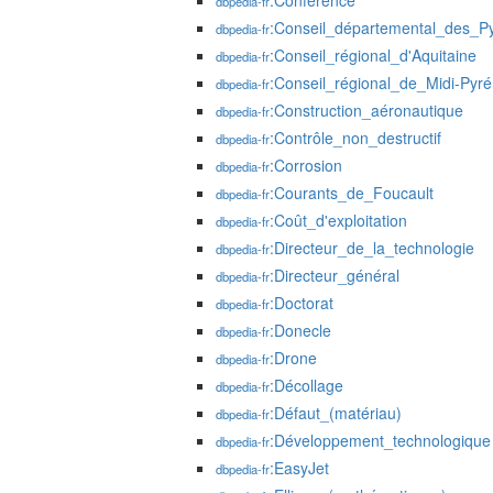
:Conférence
dbpedia-fr
:Conseil_départemental_des_Py
dbpedia-fr
:Conseil_régional_d'Aquitaine
dbpedia-fr
:Conseil_régional_de_Midi-Pyr
dbpedia-fr
:Construction_aéronautique
dbpedia-fr
:Contrôle_non_destructif
dbpedia-fr
:Corrosion
dbpedia-fr
:Courants_de_Foucault
dbpedia-fr
:Coût_d'exploitation
dbpedia-fr
:Directeur_de_la_technologie
dbpedia-fr
:Directeur_général
dbpedia-fr
:Doctorat
dbpedia-fr
:Donecle
dbpedia-fr
:Drone
dbpedia-fr
:Décollage
dbpedia-fr
:Défaut_(matériau)
dbpedia-fr
:Développement_technologique
dbpedia-fr
:EasyJet
dbpedia-fr