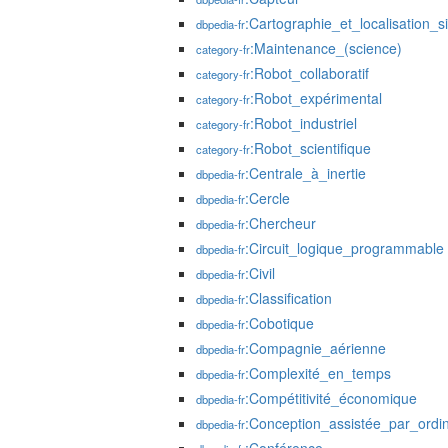
:Cartographie_et_localisation_
dbpedia-fr
:Maintenance_(science)
category-fr
:Robot_collaboratif
category-fr
:Robot_expérimental
category-fr
:Robot_industriel
category-fr
:Robot_scientifique
category-fr
:Centrale_à_inertie
dbpedia-fr
:Cercle
dbpedia-fr
:Chercheur
dbpedia-fr
:Circuit_logique_programmable
dbpedia-fr
:Civil
dbpedia-fr
:Classification
dbpedia-fr
:Cobotique
dbpedia-fr
:Compagnie_aérienne
dbpedia-fr
:Complexité_en_temps
dbpedia-fr
:Compétitivité_économique
dbpedia-fr
:Conception_assistée_par_ordi
dbpedia-fr