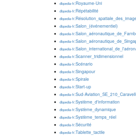
:Royaume-Uni
dbpedia-fr
:Répétabilité
dbpedia-fr
:Résolution_spatiale_des_image
dbpedia-fr
:Salon_(événementiel)
dbpedia-fr
:Salon_aéronautique_de_Farn
dbpedia-fr
:Salon_aéronautique_de_Singa
dbpedia-fr
:Salon_international_de_l'aér
dbpedia-fr
:Scanner_tridimensionnel
dbpedia-fr
:Scénario
dbpedia-fr
:Singapour
dbpedia-fr
:Spirale
dbpedia-fr
:Start-up
dbpedia-fr
:Sud-Aviation_SE_210_Caravell
dbpedia-fr
:Système_d'information
dbpedia-fr
:Système_dynamique
dbpedia-fr
:Système_temps_réel
dbpedia-fr
:Sécurité
dbpedia-fr
:Tablette_tactile
dbpedia-fr