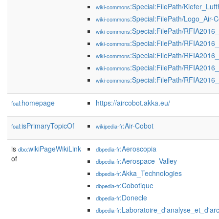
:Special:FilePath/Kiefer_L
wiki-commons
:Special:FilePath/Logo_Air-
wiki-commons
:Special:FilePath/RFIA2016
wiki-commons
:Special:FilePath/RFIA2016_
wiki-commons
:Special:FilePath/RFIA2016
wiki-commons
:Special:FilePath/RFIA2016
wiki-commons
:Special:FilePath/RFIA201
wiki-commons
homepage
https://aircobot.akka.eu/
foaf:
isPrimaryTopicOf
:Air-Cobot
foaf:
wikipedia-fr
is
wikiPageWikiLink
:Aeroscopia
dbo:
dbpedia-fr
of
:Aerospace_Valley
dbpedia-fr
:Akka_Technologies
dbpedia-fr
:Cobotique
dbpedia-fr
:Donecle
dbpedia-fr
:Laboratoire_d'analyse_et_d'ar
dbpedia-fr