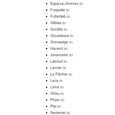
Esparza-Jiménez
(fr)
Frejaville
(fr)
Futterlieb
(fr)
Gilblas
(fr)
Gordillo
(fr)
Gouaisbaut
(fr)
Grenwelge
(fr)
Harvent
(fr)
Jovancevic
(fr)
Lakrouf
(fr)
Larnier
(fr)
Le Flécher
(fr)
Leca
(fr)
Leiva
(fr)
Orteu
(fr)
Pham
(fr)
Piat
(fr)
Sentenac
(fr)