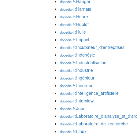
:Hangar
dbpedia-fr
:Harnais
dbpedia-fr
:Heure
dbpedia-fr
:Hublot
dbpedia-fr
:Huile
dbpedia-fr
:Impact
dbpedia-fr
:Incubateur_d'entreprises
dbpedia-fr
:Indonésie
dbpedia-fr
:Industrialisation
dbpedia-fr
:Industrie
dbpedia-fr
:Ingénieur
dbpedia-fr
:Innorobo
dbpedia-fr
:Intelligence_artificielle
dbpedia-fr
:Interview
dbpedia-fr
:Jour
dbpedia-fr
:Laboratoire_d'analyse_et_d'ar
dbpedia-fr
:Laboratoire_de_recherche
dbpedia-fr
:Linux
dbpedia-fr