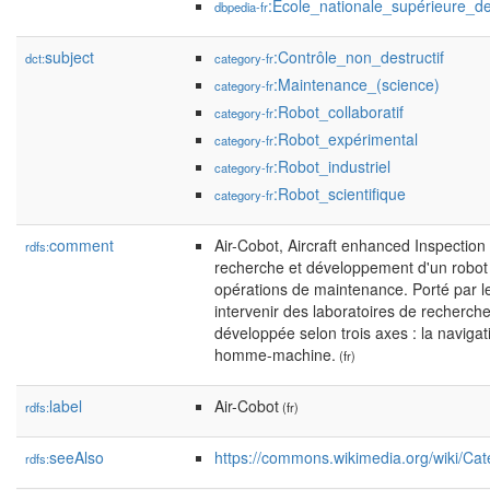
:École_nationale_supérieure_d
dbpedia-fr
subject
:Contrôle_non_destructif
dct:
category-fr
:Maintenance_(science)
category-fr
:Robot_collaboratif
category-fr
:Robot_expérimental
category-fr
:Robot_industriel
category-fr
:Robot_scientifique
category-fr
comment
Air-Cobot, Aircraft enhanced Inspection
rdfs:
recherche et développement d'un robot m
opérations de maintenance. Porté par le
intervenir des laboratoires de recherche
développée selon trois axes : la navigat
homme-machine.
(fr)
label
Air-Cobot
rdfs:
(fr)
seeAlso
https://commons.wikimedia.org/wiki/Cat
rdfs: