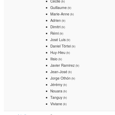
Cécile
(fr)
Guillaume
(fr)
Marie-Anne
(fr)
Adrien
(fr)
Dimitri
(fr)
Rémi
(fr)
José Luis
(fr)
Daniel Törtei
(fr)
Huy-Hieu
(fr)
Ilisio
(fr)
Javier Ramirez
(fr)
Jean-José
(fr)
Jorge Othón
(fr)
Jérémy
(fr)
Nouara
(fr)
Tanguy
(fr)
Viviane
(fr)