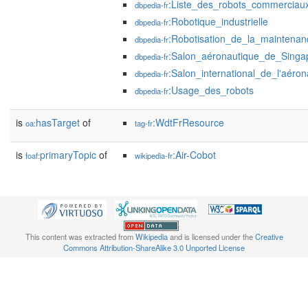
:Liste_des_robots_commerciau
dbpedia-fr
:Robotique_industrielle
dbpedia-fr
:Robotisation_de_la_maintenan
dbpedia-fr
:Salon_aéronautique_de_Singa
dbpedia-fr
:Salon_international_de_l'aér
dbpedia-fr
:Usage_des_robots
dbpedia-fr
is
hasTarget
of
:WdtFrResource
oa:
tag-fr
is
primaryTopic
of
:Air-Cobot
foaf:
wikipedia-fr
This content was extracted from
Wikipedia
and is licensed under the
Creative
Commons Attribution-ShareAlike 3.0 Unported License