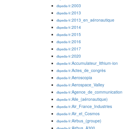
:2003
dbpedia-fr
:2013
dbpedia-fr
:2013_en_aéronautique
dbpedia-fr
:2014
dbpedia-fr
:2015
dbpedia-fr
:2016
dbpedia-fr
:2017
dbpedia-fr
:2020
dbpedia-fr
:Accumulateur_lithium-ion
dbpedia-fr
:Actes_de_congrès
dbpedia-fr
:Aeroscopia
dbpedia-fr
:Aerospace_Valley
dbpedia-fr
:Agence_de_communication
dbpedia-fr
:Aile_(aéronautique)
dbpedia-fr
:Air_France_Industries
dbpedia-fr
:Air_et_Cosmos
dbpedia-fr
:Airbus_(groupe)
dbpedia-fr
:Airbus_A300
dbpedia-fr