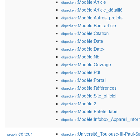
:Modèle:Article
dbpedia-fr
:Modèle:Article_détaillé
dbpedia-fr
:Modèle:Autres_projets
dbpedia-fr
:Modèle:Bon_article
dbpedia-fr
:Modèle:Citation
dbpedia-fr
:Modèle:Date
dbpedia-fr
:Modèle:Date-
dbpedia-fr
:Modèle:Nb
dbpedia-fr
:Modèle:Ouvrage
dbpedia-fr
:Modèle:Pdf
dbpedia-fr
:Modèle:Portail
dbpedia-fr
:Modèle:Références
dbpedia-fr
:Modèle:Site_officiel
dbpedia-fr
:Modèle:2
dbpedia-fr
:Modèle:Entête_label
dbpedia-fr
:Modèle:Infobox_Appareil_infor
dbpedia-fr
éditeur
:Université_Toulouse-III-Paul-Sa
prop-fr:
dbpedia-fr