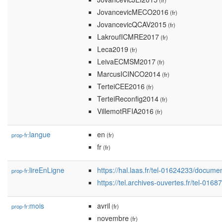
(fr)
JovancevicMECO2016
(fr)
JovancevicQCAV2015
(fr)
LakroufICMRE2017
(fr)
Leca2019
(fr)
LeivaECMSM2017
(fr)
MarcusICINCO2014
(fr)
TerteiCEE2016
(fr)
TerteiReconfig2014
(fr)
VillemotRFIA2016
(fr)
langue
en
prop-fr:
(fr)
fr
(fr)
lireEnLigne
https://hal.laas.fr/tel-01624233/docume
prop-fr:
https://tel.archives-ouvertes.fr/tel-01
mois
avril
prop-fr:
(fr)
novembre
(fr)