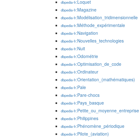
:Loquet
dbpedia-fr
:Magazine
dbpedia-fr
:Modélisation_tridimensionnelle
dbpedia-fr
:Méthode_expérimentale
dbpedia-fr
:Navigation
dbpedia-fr
:Nouvelles_technologies
dbpedia-fr
:Nuit
dbpedia-fr
:Odométrie
dbpedia-fr
:Optimisation_de_code
dbpedia-fr
:Ordinateur
dbpedia-fr
:Orientation_(mathématiques)
dbpedia-fr
:Pale
dbpedia-fr
:Pare-chocs
dbpedia-fr
:Pays_basque
dbpedia-fr
:Petite_ou_moyenne_entreprise
dbpedia-fr
:Philippines
dbpedia-fr
:Phénomène_périodique
dbpedia-fr
:Pilote_(aviation)
dbpedia-fr