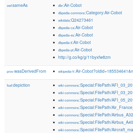
sameAs
:Air-Cobot
owl:
dbr
:Category:Air-Cobot
dbpedia-commons
:Q24273461
wikidata
:Air-Cobot
dbpedia-ca
:Air-Cobot
dbpedia-es
:Air-Cobot
dbpedia-it
:Air-Cobot
dbpedia-pt
http://g.co/kg/g/11byxfw8zm
wasDerivedFrom
:Air-Cobot?oldid=185534641&
prov:
wikipedia-fr
depiction
:Special:FilePath/AFI_03_2
foaf:
wiki-commons
:Special:FilePath/AFI_03_
wiki-commons
:Special:FilePath/AFI_05_2
wiki-commons
:Special:FilePath/Air_Fran
wiki-commons
:Special:FilePath/Airbus_A
wiki-commons
:Special:FilePath/Airbus_
wiki-commons
:Special:FilePath/Aircraft_
wiki-commons