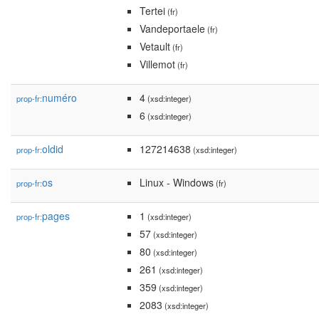
Tertei
(fr)
Vandeportaele
(fr)
Vetault
(fr)
Villemot
(fr)
numéro
4
prop-fr:
(xsd:integer)
6
(xsd:integer)
oldid
127214638
prop-fr:
(xsd:integer)
os
Linux - Windows
prop-fr:
(fr)
pages
1
prop-fr:
(xsd:integer)
57
(xsd:integer)
80
(xsd:integer)
261
(xsd:integer)
359
(xsd:integer)
2083
(xsd:integer)