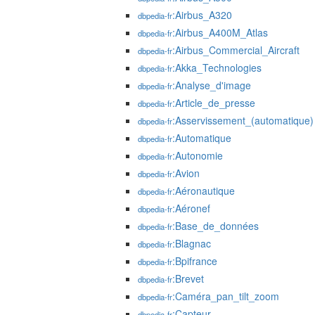
:Airbus_A320
dbpedia-fr
:Airbus_A400M_Atlas
dbpedia-fr
:Airbus_Commercial_Aircraft
dbpedia-fr
:Akka_Technologies
dbpedia-fr
:Analyse_d'image
dbpedia-fr
:Article_de_presse
dbpedia-fr
:Asservissement_(automatique)
dbpedia-fr
:Automatique
dbpedia-fr
:Autonomie
dbpedia-fr
:Avion
dbpedia-fr
:Aéronautique
dbpedia-fr
:Aéronef
dbpedia-fr
:Base_de_données
dbpedia-fr
:Blagnac
dbpedia-fr
:Bpifrance
dbpedia-fr
:Brevet
dbpedia-fr
:Caméra_pan_tilt_zoom
dbpedia-fr
:Capteur
dbpedia-fr