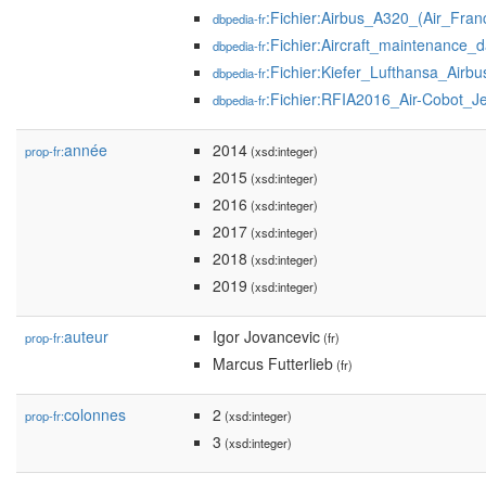
:Fichier:Airbus_A320_(Air_Fra
dbpedia-fr
:Fichier:Aircraft_maintenance
dbpedia-fr
:Fichier:Kiefer_Lufthansa_Air
dbpedia-fr
:Fichier:RFIA2016_Air-Cobot_Je
dbpedia-fr
année
2014
prop-fr:
(xsd:integer)
2015
(xsd:integer)
2016
(xsd:integer)
2017
(xsd:integer)
2018
(xsd:integer)
2019
(xsd:integer)
auteur
Igor Jovancevic
prop-fr:
(fr)
Marcus Futterlieb
(fr)
colonnes
2
prop-fr:
(xsd:integer)
3
(xsd:integer)