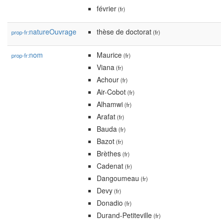
février
(fr)
natureOuvrage
thèse de doctorat
prop-fr:
(fr)
nom
Maurice
prop-fr:
(fr)
Viana
(fr)
Achour
(fr)
Air-Cobot
(fr)
Alhamwi
(fr)
Arafat
(fr)
Bauda
(fr)
Bazot
(fr)
Brèthes
(fr)
Cadenat
(fr)
Dangoumeau
(fr)
Devy
(fr)
Donadio
(fr)
Durand-Petiteville
(fr)