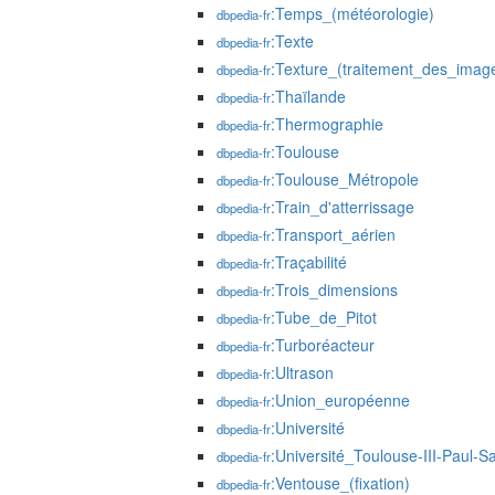
:Temps_(météorologie)
dbpedia-fr
:Texte
dbpedia-fr
:Texture_(traitement_des_imag
dbpedia-fr
:Thaïlande
dbpedia-fr
:Thermographie
dbpedia-fr
:Toulouse
dbpedia-fr
:Toulouse_Métropole
dbpedia-fr
:Train_d'atterrissage
dbpedia-fr
:Transport_aérien
dbpedia-fr
:Traçabilité
dbpedia-fr
:Trois_dimensions
dbpedia-fr
:Tube_de_Pitot
dbpedia-fr
:Turboréacteur
dbpedia-fr
:Ultrason
dbpedia-fr
:Union_européenne
dbpedia-fr
:Université
dbpedia-fr
:Université_Toulouse-III-Paul-Sa
dbpedia-fr
:Ventouse_(fixation)
dbpedia-fr