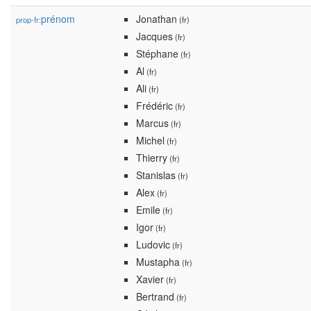
prénom
Jonathan
prop-fr:
(fr)
Jacques
(fr)
Stéphane
(fr)
Al
(fr)
Ali
(fr)
Frédéric
(fr)
Marcus
(fr)
Michel
(fr)
Thierry
(fr)
Stanislas
(fr)
Alex
(fr)
Emile
(fr)
Igor
(fr)
Ludovic
(fr)
Mustapha
(fr)
Xavier
(fr)
Bertrand
(fr)