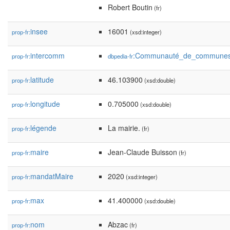
Robert Boutin
(fr)
insee
16001
prop-fr:
(xsd:integer)
intercomm
:Communauté_de_communes
prop-fr:
dbpedia-fr
latitude
46.103900
prop-fr:
(xsd:double)
longitude
0.705000
prop-fr:
(xsd:double)
légende
La mairie.
prop-fr:
(fr)
maire
Jean-Claude Buisson
prop-fr:
(fr)
mandatMaire
2020
prop-fr:
(xsd:integer)
max
41.400000
prop-fr:
(xsd:double)
nom
Abzac
prop-fr:
(fr)