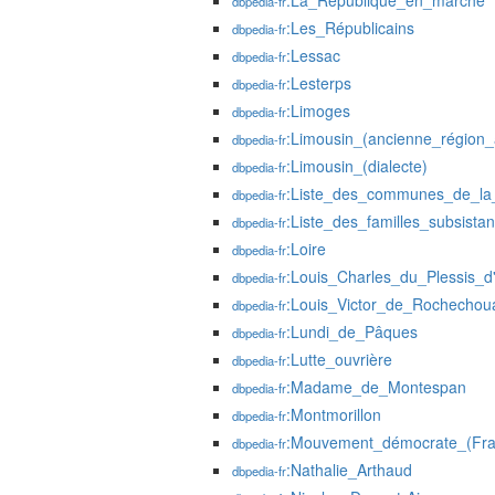
:La_République_en_marche
dbpedia-fr
:Les_Républicains
dbpedia-fr
:Lessac
dbpedia-fr
:Lesterps
dbpedia-fr
:Limoges
dbpedia-fr
:Limousin_(ancienne_région_a
dbpedia-fr
:Limousin_(dialecte)
dbpedia-fr
:Liste_des_communes_de_la
dbpedia-fr
:Liste_des_familles_subsista
dbpedia-fr
:Loire
dbpedia-fr
:Louis_Charles_du_Plessis_d
dbpedia-fr
:Louis_Victor_de_Rochechou
dbpedia-fr
:Lundi_de_Pâques
dbpedia-fr
:Lutte_ouvrière
dbpedia-fr
:Madame_de_Montespan
dbpedia-fr
:Montmorillon
dbpedia-fr
:Mouvement_démocrate_(Fra
dbpedia-fr
:Nathalie_Arthaud
dbpedia-fr