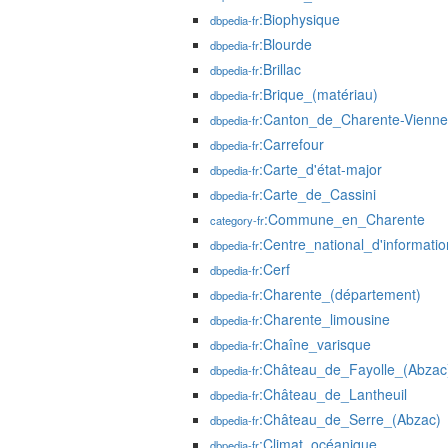
:Biophysique
dbpedia-fr
:Blourde
dbpedia-fr
:Brillac
dbpedia-fr
:Brique_(matériau)
dbpedia-fr
:Canton_de_Charente-Vienne
dbpedia-fr
:Carrefour
dbpedia-fr
:Carte_d'état-major
dbpedia-fr
:Carte_de_Cassini
dbpedia-fr
:Commune_en_Charente
category-fr
:Centre_national_d'informatio
dbpedia-fr
:Cerf
dbpedia-fr
:Charente_(département)
dbpedia-fr
:Charente_limousine
dbpedia-fr
:Chaîne_varisque
dbpedia-fr
:Château_de_Fayolle_(Abzac
dbpedia-fr
:Château_de_Lantheuil
dbpedia-fr
:Château_de_Serre_(Abzac)
dbpedia-fr
:Climat_océanique
dbpedia-fr