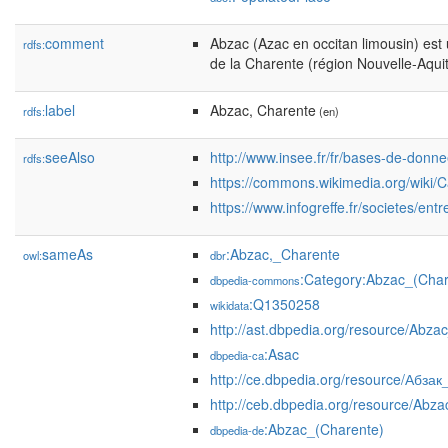
comment
Abzac (Azac en occitan limousin) es
rdfs:
de la Charente (région Nouvelle-Aquit
label
Abzac, Charente
rdfs:
(en)
seeAlso
http://www.insee.fr/fr/bases-de-do
rdfs:
https://commons.wikimedia.org/wiki/
https://www.infogreffe.fr/societes/en
sameAs
:Abzac,_Charente
owl:
dbr
:Category:Abzac_(Char
dbpedia-commons
:Q1350258
wikidata
http://ast.dbpedia.org/resource/Abza
:Asac
dbpedia-ca
http://ce.dbpedia.org/resource/Абзак
http://ceb.dbpedia.org/resource/Abz
:Abzac_(Charente)
dbpedia-de