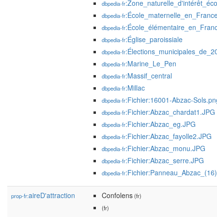
:Zone_naturelle_d'intérêt_éco
dbpedia-fr
:École_maternelle_en_Franc
dbpedia-fr
:École_élémentaire_en_Fran
dbpedia-fr
:Église_paroissiale
dbpedia-fr
:Élections_municipales_de_
dbpedia-fr
:Marine_Le_Pen
dbpedia-fr
:Massif_central
dbpedia-fr
:Millac
dbpedia-fr
:Fichier:16001-Abzac-Sols.pn
dbpedia-fr
:Fichier:Abzac_chardat1.JPG
dbpedia-fr
:Fichier:Abzac_eg.JPG
dbpedia-fr
:Fichier:Abzac_fayolle2.JPG
dbpedia-fr
:Fichier:Abzac_monu.JPG
dbpedia-fr
:Fichier:Abzac_serre.JPG
dbpedia-fr
:Fichier:Panneau_Abzac_(16
dbpedia-fr
aireD'attraction
Confolens
prop-fr:
(fr)
(fr)