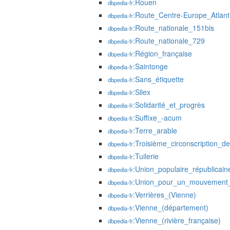
:Rouen
dbpedia-fr
:Route_Centre-Europe_Atlant
dbpedia-fr
:Route_nationale_151bis
dbpedia-fr
:Route_nationale_729
dbpedia-fr
:Région_française
dbpedia-fr
:Saintonge
dbpedia-fr
:Sans_étiquette
dbpedia-fr
:Silex
dbpedia-fr
:Solidarité_et_progrès
dbpedia-fr
:Suffixe_-acum
dbpedia-fr
:Terre_arable
dbpedia-fr
:Troisième_circonscription_d
dbpedia-fr
:Tuilerie
dbpedia-fr
:Union_populaire_républicain
dbpedia-fr
:Union_pour_un_mouvement_
dbpedia-fr
:Verrières_(Vienne)
dbpedia-fr
:Vienne_(département)
dbpedia-fr
:Vienne_(rivière_française)
dbpedia-fr