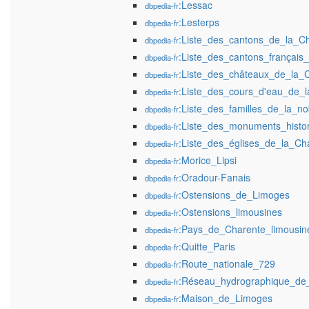
:Lessac
dbpedia-fr
:Lesterps
dbpedia-fr
:Liste_des_cantons_de_la_C
dbpedia-fr
:Liste_des_cantons_français
dbpedia-fr
:Liste_des_châteaux_de_la_
dbpedia-fr
:Liste_des_cours_d'eau_de_
dbpedia-fr
:Liste_des_familles_de_la_n
dbpedia-fr
:Liste_des_monuments_histo
dbpedia-fr
:Liste_des_églises_de_la_Ch
dbpedia-fr
:Morice_Lipsi
dbpedia-fr
:Oradour-Fanais
dbpedia-fr
:Ostensions_de_Limoges
dbpedia-fr
:Ostensions_limousines
dbpedia-fr
:Pays_de_Charente_limousin
dbpedia-fr
:Quitte_Paris
dbpedia-fr
:Route_nationale_729
dbpedia-fr
:Réseau_hydrographique_de
dbpedia-fr
:Maison_de_Limoges
dbpedia-fr