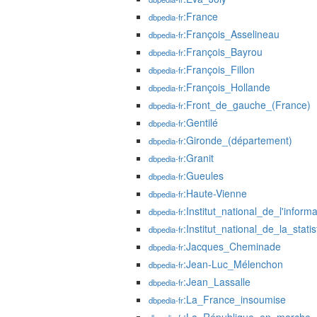
:France
dbpedia-fr
:François_Asselineau
dbpedia-fr
:François_Bayrou
dbpedia-fr
:François_Fillon
dbpedia-fr
:François_Hollande
dbpedia-fr
:Front_de_gauche_(France)
dbpedia-fr
:Gentilé
dbpedia-fr
:Gironde_(département)
dbpedia-fr
:Granit
dbpedia-fr
:Gueules
dbpedia-fr
:Haute-Vienne
dbpedia-fr
:Institut_national_de_l'infor
dbpedia-fr
:Institut_national_de_la_sta
dbpedia-fr
:Jacques_Cheminade
dbpedia-fr
:Jean-Luc_Mélenchon
dbpedia-fr
:Jean_Lassalle
dbpedia-fr
:La_France_insoumise
dbpedia-fr