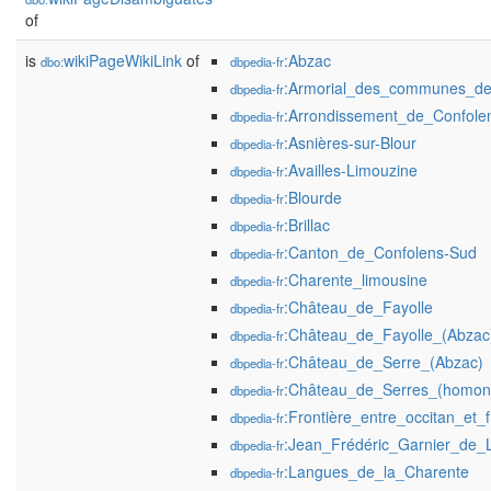
of
is
wikiPageWikiLink
of
:Abzac
dbo:
dbpedia-fr
:Armorial_des_communes_de
dbpedia-fr
:Arrondissement_de_Confole
dbpedia-fr
:Asnières-sur-Blour
dbpedia-fr
:Availles-Limouzine
dbpedia-fr
:Blourde
dbpedia-fr
:Brillac
dbpedia-fr
:Canton_de_Confolens-Sud
dbpedia-fr
:Charente_limousine
dbpedia-fr
:Château_de_Fayolle
dbpedia-fr
:Château_de_Fayolle_(Abzac
dbpedia-fr
:Château_de_Serre_(Abzac)
dbpedia-fr
:Château_de_Serres_(homon
dbpedia-fr
:Frontière_entre_occitan_et_f
dbpedia-fr
:Jean_Frédéric_Garnier_de_L
dbpedia-fr
:Langues_de_la_Charente
dbpedia-fr