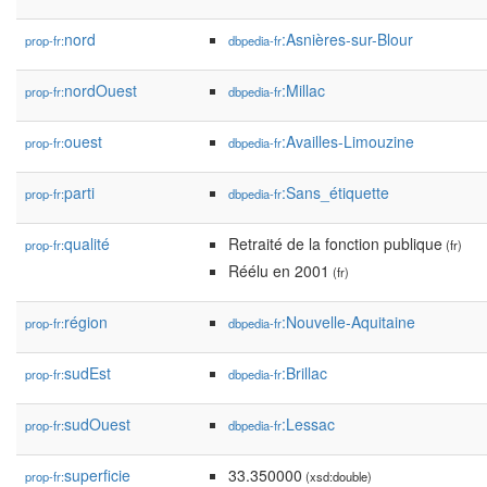
nord
:Asnières-sur-Blour
prop-fr:
dbpedia-fr
nordOuest
:Millac
prop-fr:
dbpedia-fr
ouest
:Availles-Limouzine
prop-fr:
dbpedia-fr
parti
:Sans_étiquette
prop-fr:
dbpedia-fr
qualité
Retraité de la fonction publique
prop-fr:
(fr)
Réélu en 2001
(fr)
région
:Nouvelle-Aquitaine
prop-fr:
dbpedia-fr
sudEst
:Brillac
prop-fr:
dbpedia-fr
sudOuest
:Lessac
prop-fr:
dbpedia-fr
superficie
33.350000
prop-fr:
(xsd:double)