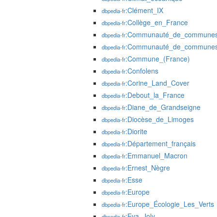
:Clément_IX
dbpedia-fr
:Collège_en_France
dbpedia-fr
:Communauté_de_communes
dbpedia-fr
:Communauté_de_communes_
dbpedia-fr
:Commune_(France)
dbpedia-fr
:Confolens
dbpedia-fr
:Corine_Land_Cover
dbpedia-fr
:Debout_la_France
dbpedia-fr
:Diane_de_Grandseigne
dbpedia-fr
:Diocèse_de_Limoges
dbpedia-fr
:Diorite
dbpedia-fr
:Département_français
dbpedia-fr
:Emmanuel_Macron
dbpedia-fr
:Ernest_Nègre
dbpedia-fr
:Esse
dbpedia-fr
:Europe
dbpedia-fr
:Europe_Écologie_Les_Verts
dbpedia-fr
:Eva_Joly
dbpedia-fr