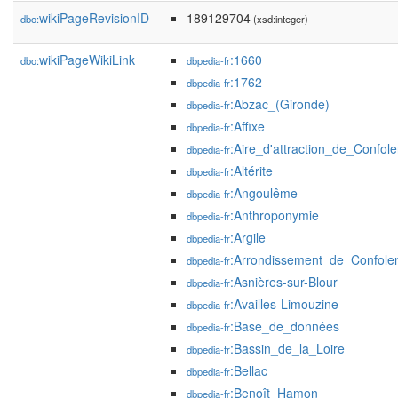
wikiPageRevisionID
189129704
dbo:
(xsd:integer)
wikiPageWikiLink
:1660
dbo:
dbpedia-fr
:1762
dbpedia-fr
:Abzac_(Gironde)
dbpedia-fr
:Affixe
dbpedia-fr
:Aire_d'attraction_de_Confol
dbpedia-fr
:Altérite
dbpedia-fr
:Angoulême
dbpedia-fr
:Anthroponymie
dbpedia-fr
:Argile
dbpedia-fr
:Arrondissement_de_Confole
dbpedia-fr
:Asnières-sur-Blour
dbpedia-fr
:Availles-Limouzine
dbpedia-fr
:Base_de_données
dbpedia-fr
:Bassin_de_la_Loire
dbpedia-fr
:Bellac
dbpedia-fr
:Benoît_Hamon
dbpedia-fr