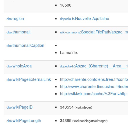
16500
region
:Nouvelle-Aquitaine
dbo:
dbpedia-fr
thumbnail
:Special:FilePath/abzac_m
dbo:
wiki-commons
thumbnailCaption
dbo:
La mairie.
wholeArea
:Abzac_(Charente)__Area__
dbo:
dbpedia-fr
wikiPageExternalLink
http://charente.confolens.free.fr/con
dbo:
http://www.charente-limousine.fr/i
http://wikiwix.com/cache/%3Furl=ht
wikiPageID
343554
dbo:
(xsd:integer)
wikiPageLength
34385
dbo:
(xsd:nonNegativeInteger)