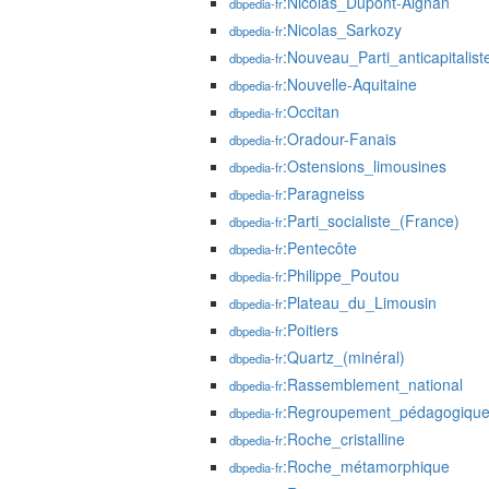
:Nicolas_Dupont-Aignan
dbpedia-fr
:Nicolas_Sarkozy
dbpedia-fr
:Nouveau_Parti_anticapitalist
dbpedia-fr
:Nouvelle-Aquitaine
dbpedia-fr
:Occitan
dbpedia-fr
:Oradour-Fanais
dbpedia-fr
:Ostensions_limousines
dbpedia-fr
:Paragneiss
dbpedia-fr
:Parti_socialiste_(France)
dbpedia-fr
:Pentecôte
dbpedia-fr
:Philippe_Poutou
dbpedia-fr
:Plateau_du_Limousin
dbpedia-fr
:Poitiers
dbpedia-fr
:Quartz_(minéral)
dbpedia-fr
:Rassemblement_national
dbpedia-fr
:Regroupement_pédagogiqu
dbpedia-fr
:Roche_cristalline
dbpedia-fr
:Roche_métamorphique
dbpedia-fr