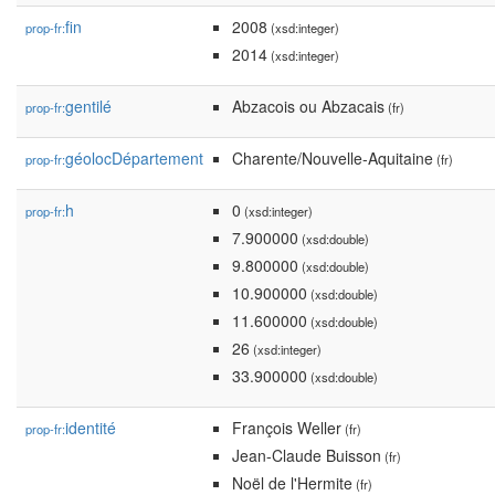
fin
2008
prop-fr:
(xsd:integer)
2014
(xsd:integer)
gentilé
Abzacois ou Abzacais
prop-fr:
(fr)
géolocDépartement
Charente/Nouvelle-Aquitaine
prop-fr:
(fr)
h
0
prop-fr:
(xsd:integer)
7.900000
(xsd:double)
9.800000
(xsd:double)
10.900000
(xsd:double)
11.600000
(xsd:double)
26
(xsd:integer)
33.900000
(xsd:double)
identité
François Weller
prop-fr:
(fr)
Jean-Claude Buisson
(fr)
Noël de l'Hermite
(fr)