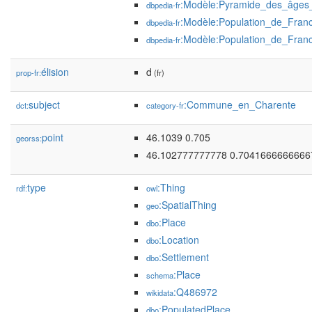
:Modèle:Pyramide_des_âge
dbpedia-fr
:Modèle:Population_de_Fran
dbpedia-fr
:Modèle:Population_de_Fran
dbpedia-fr
élision
d
prop-fr:
(fr)
subject
:Commune_en_Charente
dct:
category-fr
point
46.1039 0.705
georss:
46.102777777778 0.7041666666666
type
:Thing
rdf:
owl
:SpatialThing
geo
:Place
dbo
:Location
dbo
:Settlement
dbo
:Place
schema
:Q486972
wikidata
:PopulatedPlace
dbo