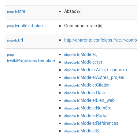
titre
Abzac
prop-fr:
(fr)
unitéUrbaine
Commune rurale
prop-fr:
(fr)
url
http://charente.confolens.free.fr/con
prop-fr:
:Modèle:,
prop-
dbpedia-fr
wikiPageUsesTemplate
fr:
:Modèle:1er
dbpedia-fr
:Modèle:Article_connexe
dbpedia-fr
:Modèle:Autres_projets
dbpedia-fr
:Modèle:Citation
dbpedia-fr
:Modèle:Date-
dbpedia-fr
:Modèle:Lien_web
dbpedia-fr
:Modèle:Numéro
dbpedia-fr
:Modèle:Portail
dbpedia-fr
:Modèle:Références
dbpedia-fr
:Modèle:S
dbpedia-fr