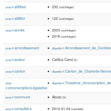
altMaxi
232
prop-fr:
(xsd:integer)
altMini
122
prop-fr:
(xsd:integer)
année
2003
prop-fr:
(xsd:integer)
2018
(xsd:integer)
arrondissement
:Arrondissement_de_Confole
prop-fr:
dbpedia-fr
auteur
Catillus Carol
prop-fr:
(fr)
canton
:Canton_de_Charente-Vienne
prop-fr:
dbpedia-fr
:Troisième_circonscription_d
prop-
dbpedia-fr
circonscriptionLégislative
fr:
commune
Abzac
prop-fr:
(fr)
consultéLe
2014-01-04
prop-fr:
(xsd:date)