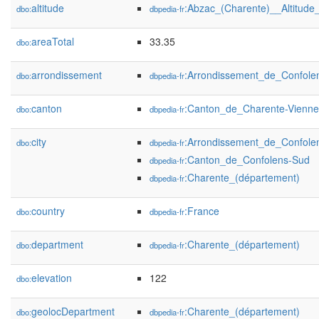
altitude
:Abzac_(Charente)__Altitude
dbo:
dbpedia-fr
areaTotal
33.35
dbo:
arrondissement
:Arrondissement_de_Confole
dbo:
dbpedia-fr
canton
:Canton_de_Charente-Vienne
dbo:
dbpedia-fr
city
:Arrondissement_de_Confole
dbo:
dbpedia-fr
:Canton_de_Confolens-Sud
dbpedia-fr
:Charente_(département)
dbpedia-fr
country
:France
dbo:
dbpedia-fr
department
:Charente_(département)
dbo:
dbpedia-fr
elevation
122
dbo:
geolocDepartment
:Charente_(département)
dbo:
dbpedia-fr