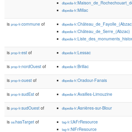
:Maison_de_Rochechouart_d
dbpedia-fr
:Millac
dbpedia-fr
is
commune
of
:Château_de_Fayolle_(Abzac
prop-fr:
dbpedia-fr
:Château_de_Serre_(Abzac)
dbpedia-fr
:Liste_des_monuments_histo
dbpedia-fr
is
est
of
:Lessac
prop-fr:
dbpedia-fr
is
nordOuest
of
:Brillac
prop-fr:
dbpedia-fr
is
ouest
of
:Oradour-Fanais
prop-fr:
dbpedia-fr
is
sudEst
of
:Availles-Limouzine
prop-fr:
dbpedia-fr
is
sudOuest
of
:Asnières-sur-Blour
prop-fr:
dbpedia-fr
is
hasTarget
of
:UkFrResource
oa:
tag-fr
:NlFrResource
tag-fr