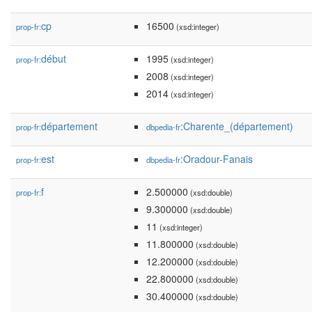
cp
16500
prop-fr:
(xsd:integer)
début
1995
prop-fr:
(xsd:integer)
2008
(xsd:integer)
2014
(xsd:integer)
département
:Charente_(département)
prop-fr:
dbpedia-fr
est
:Oradour-Fanais
prop-fr:
dbpedia-fr
f
2.500000
prop-fr:
(xsd:double)
9.300000
(xsd:double)
11
(xsd:integer)
11.800000
(xsd:double)
12.200000
(xsd:double)
22.800000
(xsd:double)
30.400000
(xsd:double)