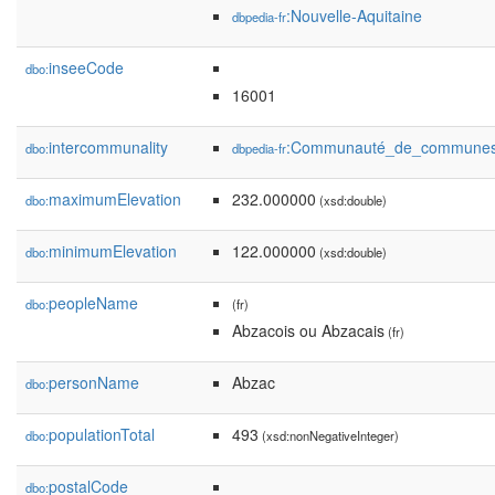
:Nouvelle-Aquitaine
dbpedia-fr
inseeCode
dbo:
16001
intercommunality
:Communauté_de_communes
dbo:
dbpedia-fr
maximumElevation
232.000000
dbo:
(xsd:double)
minimumElevation
122.000000
dbo:
(xsd:double)
peopleName
dbo:
(fr)
Abzacois ou Abzacais
(fr)
personName
Abzac
dbo:
populationTotal
493
dbo:
(xsd:nonNegativeInteger)
postalCode
dbo: