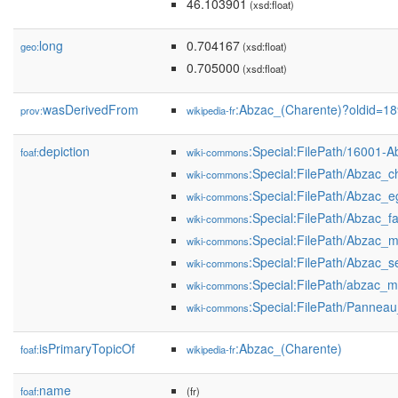
46.103901
(xsd:float)
long
0.704167
geo:
(xsd:float)
0.705000
(xsd:float)
wasDerivedFrom
:Abzac_(Charente)?oldid=1
prov:
wikipedia-fr
depiction
:Special:FilePath/16001-A
foaf:
wiki-commons
:Special:FilePath/Abzac_c
wiki-commons
:Special:FilePath/Abzac_e
wiki-commons
:Special:FilePath/Abzac_fa
wiki-commons
:Special:FilePath/Abzac_
wiki-commons
:Special:FilePath/Abzac_se
wiki-commons
:Special:FilePath/abzac_ma
wiki-commons
:Special:FilePath/Pannea
wiki-commons
isPrimaryTopicOf
:Abzac_(Charente)
foaf:
wikipedia-fr
name
foaf:
(fr)