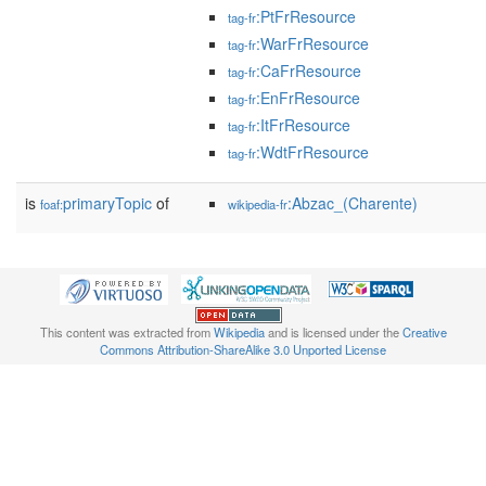
:PtFrResource
tag-fr
:WarFrResource
tag-fr
:CaFrResource
tag-fr
:EnFrResource
tag-fr
:ItFrResource
tag-fr
:WdtFrResource
tag-fr
is
primaryTopic
of
:Abzac_(Charente)
foaf:
wikipedia-fr
This content was extracted from
Wikipedia
and is licensed under the
Creative
Commons Attribution-ShareAlike 3.0 Unported License