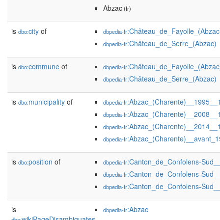
Abzac
(fr)
is
city
of
:Château_de_Fayolle_(Abzac
dbo:
dbpedia-fr
:Château_de_Serre_(Abzac)
dbpedia-fr
is
commune
of
:Château_de_Fayolle_(Abzac
dbo:
dbpedia-fr
:Château_de_Serre_(Abzac)
dbpedia-fr
is
municipality
of
:Abzac_(Charente)__1995__
dbo:
dbpedia-fr
:Abzac_(Charente)__2008__
dbpedia-fr
:Abzac_(Charente)__2014__
dbpedia-fr
:Abzac_(Charente)__avant_
dbpedia-fr
is
position
of
:Canton_de_Confolens-Sud_
dbo:
dbpedia-fr
:Canton_de_Confolens-Sud_
dbpedia-fr
:Canton_de_Confolens-Sud__
dbpedia-fr
is
:Abzac
dbpedia-fr
wikiPageDisambiguates
dbo: