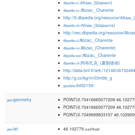
:Абзак_(Шарант)
dbpedia-sr
:Abzac,_Charente
dbpedia-sv
http://tt.dbpedia.org/resource/Абзак
:Абзак_(Шаранта)
dbpedia-uk
http://vec.dbpedia.org/resource/Abza
:Abzac,_Charente
dbpedia-vi
:Abzac_(Charente)
dbpedia-vo
:Abzac,_Charente
dbpedia-war
:阿布扎克_(夏朗德省)
dbpedia-zh
http://data.bnf.fr/ark:/12148/cb1524
http://g.co/kg/m/03mbb_g
:6452155/
geodata
geometry
POINT(0.70416665077209 46.10277
geo:
POINT(0.70416665077209 46.10277
POINT(0.7049999833107 46.103900
lat
46.102779
geo:
(xsd:float)