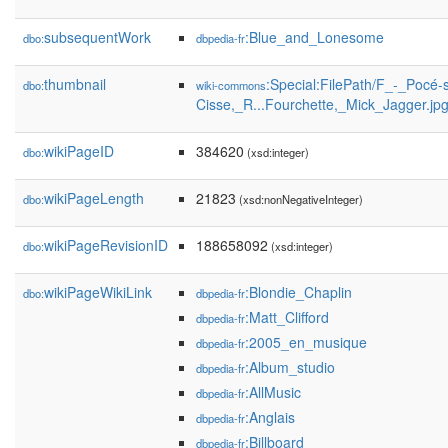
subsequentWork
:Blue_and_Lonesome
dbo:
dbpedia-fr
thumbnail
:Special:FilePath/F_-_Pocé-s
dbo:
wiki-commons
Cisse,_R...Fourchette,_Mick_Jagger.jp
wikiPageID
384620
dbo:
(xsd:integer)
wikiPageLength
21823
dbo:
(xsd:nonNegativeInteger)
wikiPageRevisionID
188658092
dbo:
(xsd:integer)
wikiPageWikiLink
:Blondie_Chaplin
dbo:
dbpedia-fr
:Matt_Clifford
dbpedia-fr
:2005_en_musique
dbpedia-fr
:Album_studio
dbpedia-fr
:AllMusic
dbpedia-fr
:Anglais
dbpedia-fr
:Billboard
dbpedia-fr