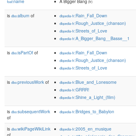
name
A Bigger Bang
foaf:
(fr)
is
album
of
:Rain_Fall_Down
dbo:
dbpedia-fr
:Rough_Justice_(chanson)
dbpedia-fr
:Streets_of_Love
dbpedia-fr
:A_Bigger_Bang__Basse__1
dbpedia-fr
is
isPartOf
of
:Rain_Fall_Down
dbo:
dbpedia-fr
:Rough_Justice_(chanson)
dbpedia-fr
:Streets_of_Love
dbpedia-fr
is
previousWork
of
:Blue_and_Lonesome
dbo:
dbpedia-fr
:GRRR!
dbpedia-fr
:Shine_a_Light_(film)
dbpedia-fr
is
subsequentWork
:Bridges_to_Babylon
dbo:
dbpedia-fr
of
is
wikiPageWikiLink
:2005_en_musique
dbo:
dbpedia-fr
of