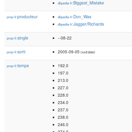
:Biggest_Mistake
dbpedia-fr
producteur
:Don_Was
prop-fr:
dbpedia-fr
:Jagger/Richards
dbpedia-fr
single
--08-22
prop-fr:
sorti
2005-09-05
prop-fr:
(xsd:date)
temps
192.0
prop-fr:
197.0
213.0
227.0
228.0
234.0
237.0
238.0
246.0
274.0