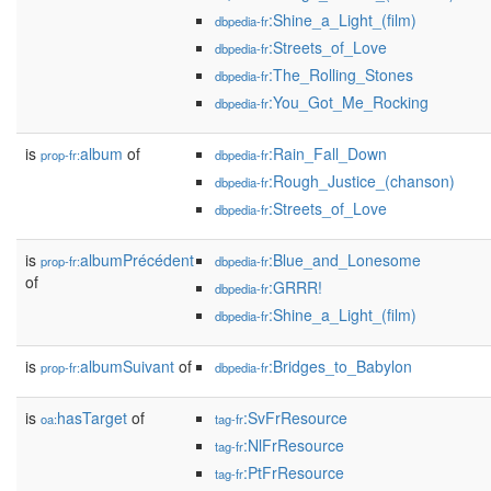
:Shine_a_Light_(film)
dbpedia-fr
:Streets_of_Love
dbpedia-fr
:The_Rolling_Stones
dbpedia-fr
:You_Got_Me_Rocking
dbpedia-fr
is
album
of
:Rain_Fall_Down
prop-fr:
dbpedia-fr
:Rough_Justice_(chanson)
dbpedia-fr
:Streets_of_Love
dbpedia-fr
is
albumPrécédent
:Blue_and_Lonesome
prop-fr:
dbpedia-fr
of
:GRRR!
dbpedia-fr
:Shine_a_Light_(film)
dbpedia-fr
is
albumSuivant
of
:Bridges_to_Babylon
prop-fr:
dbpedia-fr
is
hasTarget
of
:SvFrResource
oa:
tag-fr
:NlFrResource
tag-fr
:PtFrResource
tag-fr