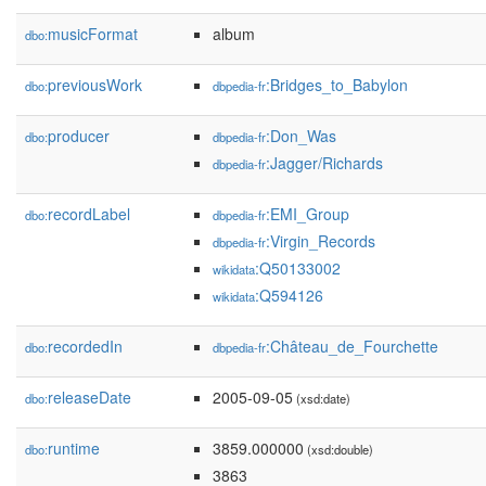
musicFormat
album
dbo:
previousWork
:Bridges_to_Babylon
dbo:
dbpedia-fr
producer
:Don_Was
dbo:
dbpedia-fr
:Jagger/Richards
dbpedia-fr
recordLabel
:EMI_Group
dbo:
dbpedia-fr
:Virgin_Records
dbpedia-fr
:Q50133002
wikidata
:Q594126
wikidata
recordedIn
:Château_de_Fourchette
dbo:
dbpedia-fr
releaseDate
2005-09-05
dbo:
(xsd:date)
runtime
3859.000000
dbo:
(xsd:double)
3863