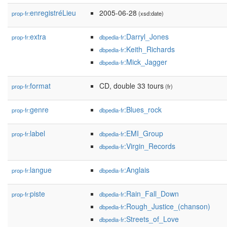
enregistréLieu
2005-06-28
prop-fr:
(xsd:date)
extra
:Darryl_Jones
prop-fr:
dbpedia-fr
:Keith_Richards
dbpedia-fr
:Mick_Jagger
dbpedia-fr
format
CD, double 33 tours
prop-fr:
(fr)
genre
:Blues_rock
prop-fr:
dbpedia-fr
label
:EMI_Group
prop-fr:
dbpedia-fr
:Virgin_Records
dbpedia-fr
langue
:Anglais
prop-fr:
dbpedia-fr
piste
:Rain_Fall_Down
prop-fr:
dbpedia-fr
:Rough_Justice_(chanson)
dbpedia-fr
:Streets_of_Love
dbpedia-fr