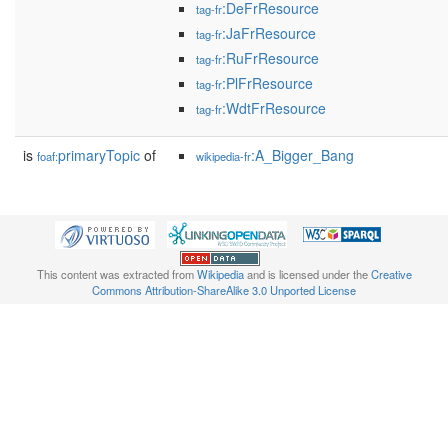
:DeFrResource
tag-fr
:JaFrResource
tag-fr
:RuFrResource
tag-fr
:PlFrResource
tag-fr
:WdtFrResource
tag-fr
is
primaryTopic
of
:A_Bigger_Bang
foaf:
wikipedia-fr
This content was extracted from
Wikipedia
and is licensed under the
Creative
Commons Attribution-ShareAlike 3.0 Unported License