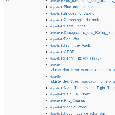
:48e_cérémonie_des_Grammy
dbpedia-fr
:Blue_and_Lonesome
dbpedia-fr
:Bridges_to_Babylon
dbpedia-fr
:Chronologie_du_rock
dbpedia-fr
:Darryl_Jones
dbpedia-fr
:Discographie_des_Rolling_Sto
dbpedia-fr
:Don_Was
dbpedia-fr
:From_the_Vault
dbpedia-fr
:GRRR!
dbpedia-fr
:Henry_FitzRoy_(1978)
dbpedia-fr
dbpedia-
:Liste_des_titres_musicaux_numéro
fr
dbpedia-
:Liste_des_titres_musicaux_numéro_
fr
:Night_Time_Is_the_Right_Tim
dbpedia-fr
:Rain_Fall_Down
dbpedia-fr
:Ray_Charles
dbpedia-fr
:Ronnie_Wood
dbpedia-fr
:Rough_Justice_(chanson)
dbpedia-fr