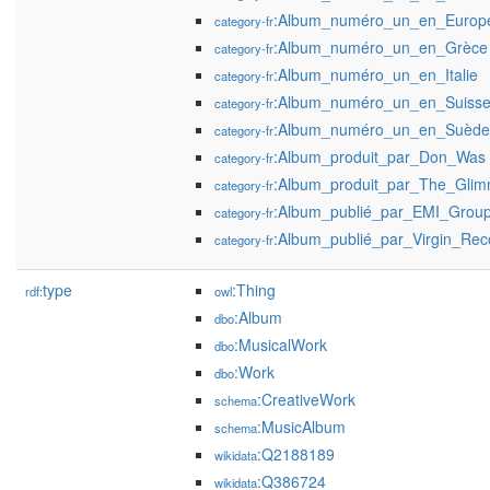
:Album_numéro_un_en_Europ
category-fr
:Album_numéro_un_en_Grèce
category-fr
:Album_numéro_un_en_Italie
category-fr
:Album_numéro_un_en_Suiss
category-fr
:Album_numéro_un_en_Suède
category-fr
:Album_produit_par_Don_Was
category-fr
:Album_produit_par_The_Glim
category-fr
:Album_publié_par_EMI_Grou
category-fr
:Album_publié_par_Virgin_Rec
category-fr
type
:Thing
rdf:
owl
:Album
dbo
:MusicalWork
dbo
:Work
dbo
:CreativeWork
schema
:MusicAlbum
schema
:Q2188189
wikidata
:Q386724
wikidata