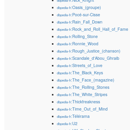
:Nick_Knight
dbpedia-fr
:Oasis_(groupe)
dbpedia-fr
:Pocé-sur-Cisse
dbpedia-fr
:Rain_Fall_Down
dbpedia-fr
:Rock_and_Roll_Hall_of_Fame
dbpedia-fr
:Rolling_Stone
dbpedia-fr
:Ronnie_Wood
dbpedia-fr
:Rough_Justice_(chanson)
dbpedia-fr
:Scandale_d'Abou_Ghraib
dbpedia-fr
:Streets_of_Love
dbpedia-fr
:The_Black_Keys
dbpedia-fr
:The_Face_(magazine)
dbpedia-fr
:The_Rolling_Stones
dbpedia-fr
:The_White_Stripes
dbpedia-fr
:Thickfreakness
dbpedia-fr
:Time_Out_of_Mind
dbpedia-fr
:Télérama
dbpedia-fr
:U2
dbpedia-fr