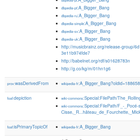
dbpedia-pl
:A_Bigger_Bang
dbpedia-pt
:A_Bigger_Bang
dbpedia-ru
:A_Bigger_Bang
dbpedia-simple
:A_Bigger_Bang
dbpedia-sv
:A_Bigger_Bang
dbpedia-uk
http://musicbrainz.org/release-group/
3e11b974fde7
http://babelnet.org/rdf/s01628783n
http://g.co/kg/m/01hn1g6
wasDerivedFrom
:A_Bigger_Bang?oldid=18865
prov:
wikipedia-fr
depiction
:Special:FilePath/The_Rolli
foaf:
wiki-commons
:Special:FilePath/F_-_Pocé-s
wiki-commons
Cisse,_R...hâteau_de_Fourchette,_Mic
isPrimaryTopicOf
:A_Bigger_Bang
foaf:
wikipedia-fr