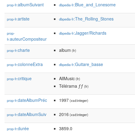
albumSuivant
:Blue_and_Lonesome
prop-fr:
dbpedia-fr
artiste
:The_Rolling_Stones
prop-fr:
dbpedia-fr
:Jagger/Richards
prop-
dbpedia-fr
auteurCompositeur
fr:
charte
album
prop-fr:
(fr)
colonneExtra
:Guitare_basse
prop-fr:
dbpedia-fr
critique
AllMusic
prop-fr:
(fr)
Télérama ƒƒ
(fr)
dateAlbumPréc
1997
prop-fr:
(xsd:integer)
dateAlbumSuiv
2016
prop-fr:
(xsd:integer)
durée
3859.0
prop-fr: