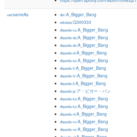
https://open.spotify.com/album/0iNEq
sameAs
:A_Bigger_Bang
owl:
dbr
:Q300333
wikidata
:A_Bigger_Bang
dbpedia-cs
:A_Bigger_Bang
dbpedia-da
:A_Bigger_Bang
dbpedia-de
:A_Bigger_Bang
dbpedia-el
:A_Bigger_Bang
dbpedia-es
:A_Bigger_Bang
dbpedia-fi
:A_Bigger_Bang
dbpedia-hr
:A_Bigger_Bang
dbpedia-it
:ア・ビガー・バン
dbpedia-ja
:A_Bigger_Bang
dbpedia-ka
:A_Bigger_Bang
dbpedia-ko
:A_Bigger_Bang
dbpedia-nl
:A_Bigger_Bang
dbpedia-nn
:A_Bigger_Bang
dbpedia-no
:A_Bigger_Bang