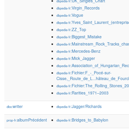
:UK_Singles_Chart
dbpedia-fr
:Virgin_Records
dbpedia-fr
:Vogue
dbpedia-fr
:Yves_Saint_Laurent_(entrepris
dbpedia-fr
:ZZ_Top
dbpedia-fr
:Biggest_Mistake
dbpedia-fr
:Mainstream_Rock_Tracks_char
dbpedia-fr
:Mercedes-Benz
dbpedia-fr
:Mick_Jagger
dbpedia-fr
:Association_of_Hungarian_Re
dbpedia-fr
:Fichier:F_-_Pocé-sur-
dbpedia-fr
Cisse,_Route_de_L...hâteau_de_Fourch
:Fichier:The_Rolling_Stones_20
dbpedia-fr
:Rarities_1971–2003
dbpedia-fr
writer
:Jagger/Richards
dbo:
dbpedia-fr
albumPrécédent
:Bridges_to_Babylon
prop-fr:
dbpedia-fr