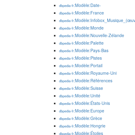
:Modèle:Date-
dbpedia-fr
:Modèle:France
dbpedia-fr
:Modèle:Infobox_Musique_(œuv
dbpedia-fr
:Modèle:Monde
dbpedia-fr
:Modèle:Nouvelle-Zélande
dbpedia-fr
:Modèle:Palette
dbpedia-fr
:Modèle:Pays-Bas
dbpedia-fr
:Modèle:Pistes
dbpedia-fr
:Modèle:Portail
dbpedia-fr
:Modèle:Royaume-Uni
dbpedia-fr
:Modèle:Références
dbpedia-fr
:Modèle:Suisse
dbpedia-fr
:Modèle:Unité
dbpedia-fr
:Modèle:États-Unis
dbpedia-fr
:Modèle:Europe
dbpedia-fr
:Modèle:Grèce
dbpedia-fr
:Modèle:Hongrie
dbpedia-fr
:Modèle:Étoiles
dbpedia-fr