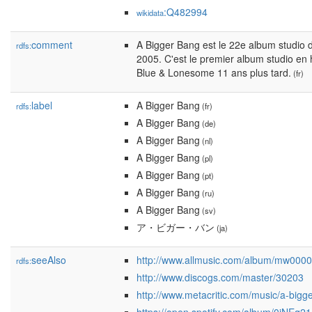
:Q482994
wikidata
comment
A Bigger Bang est le 22e album studio d
rdfs:
2005. C'est le premier album studio en h
Blue & Lonesome 11 ans plus tard.
(fr)
label
A Bigger Bang
rdfs:
(fr)
A Bigger Bang
(de)
A Bigger Bang
(nl)
A Bigger Bang
(pl)
A Bigger Bang
(pt)
A Bigger Bang
(ru)
A Bigger Bang
(sv)
ア・ビガー・バン
(ja)
seeAlso
http://www.allmusic.com/album/mw000
rdfs:
http://www.discogs.com/master/30203
http://www.metacritic.com/music/a-bigge