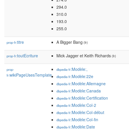
294.0
310.0
193.0
255.0
titre
A Bigger Bang
prop-fr:
(fr)
toutEcriture
Mick Jagger et Keith Richards
prop-fr:
(fr)
:Modèle:,
prop-
dbpedia-fr
wikiPageUsesTemplate
fr:
:Modèle:22e
dbpedia-fr
:Modèle:Allemagne
dbpedia-fr
:Modèle:Canada
dbpedia-fr
:Modèle:Certification
dbpedia-fr
:Modèle:Col-2
dbpedia-fr
:Modèle:Col-début
dbpedia-fr
:Modèle:Col-fin
dbpedia-fr
:Modèle:Date
dbpedia-fr