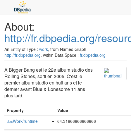
About:
http://fr.dbpedia.org/reso
An Entity of Type :
work
, from Named Graph :
http://fr.dbpedia.org
, within Data Space :
fr.dbpedia.org
A Bigger Bang est le 22e album studio des
Rolling Stones, sorti en 2005. C'est le
premier album studio en huit ans et le
dernier avant Blue & Lonesome 11 ans
plus tard.
Property
Value
Work/runtime
64.31666666666666
dbo: