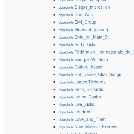
:Disque_microsillon
dbpedia-fr
:Don_Was
dbpedia-fr
:EMI_Group
dbpedia-fr
:Elephant_(album)
dbpedia-fr
:Exile_on_Main_St.
dbpedia-fr
:Forty_Licks
dbpedia-fr
:Fédération_internationale_de_
dbpedia-fr
:George_W._Bush
dbpedia-fr
:Guitare_basse
dbpedia-fr
:Hot_Dance_Club_Songs
dbpedia-fr
:Jagger/Richards
dbpedia-fr
:Keith_Richards
dbpedia-fr
:Lenny_Castro
dbpedia-fr
:Live_Licks
dbpedia-fr
:Londres
dbpedia-fr
:Love_and_Theft
dbpedia-fr
:New_Musical_Express
dbpedia-fr