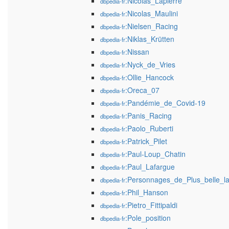
:Nicolas_Lapierre
dbpedia-fr
:Nicolas_Maulini
dbpedia-fr
:Nielsen_Racing
dbpedia-fr
:Niklas_Krütten
dbpedia-fr
:Nissan
dbpedia-fr
:Nyck_de_Vries
dbpedia-fr
:Ollie_Hancock
dbpedia-fr
:Oreca_07
dbpedia-fr
:Pandémie_de_Covid-19
dbpedia-fr
:Panis_Racing
dbpedia-fr
:Paolo_Ruberti
dbpedia-fr
:Patrick_Pilet
dbpedia-fr
:Paul-Loup_Chatin
dbpedia-fr
:Paul_Lafargue
dbpedia-fr
:Personnages_de_Plus_belle_la
dbpedia-fr
:Phil_Hanson
dbpedia-fr
:Pietro_Fittipaldi
dbpedia-fr
:Pole_position
dbpedia-fr