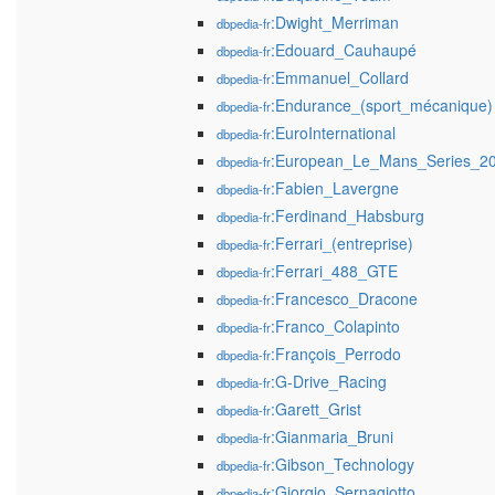
:Dwight_Merriman
dbpedia-fr
:Edouard_Cauhaupé
dbpedia-fr
:Emmanuel_Collard
dbpedia-fr
:Endurance_(sport_mécanique)
dbpedia-fr
:EuroInternational
dbpedia-fr
:European_Le_Mans_Series_2
dbpedia-fr
:Fabien_Lavergne
dbpedia-fr
:Ferdinand_Habsburg
dbpedia-fr
:Ferrari_(entreprise)
dbpedia-fr
:Ferrari_488_GTE
dbpedia-fr
:Francesco_Dracone
dbpedia-fr
:Franco_Colapinto
dbpedia-fr
:François_Perrodo
dbpedia-fr
:G-Drive_Racing
dbpedia-fr
:Garett_Grist
dbpedia-fr
:Gianmaria_Bruni
dbpedia-fr
:Gibson_Technology
dbpedia-fr
:Giorgio_Sernagiotto
dbpedia-fr