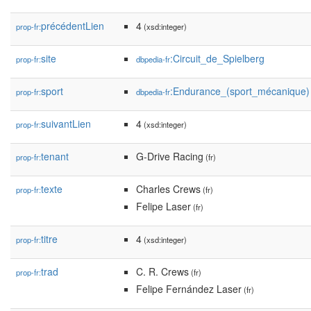
précédentLien
4
prop-fr:
(xsd:integer)
site
:Circuit_de_Spielberg
prop-fr:
dbpedia-fr
sport
:Endurance_(sport_mécanique)
prop-fr:
dbpedia-fr
suivantLien
4
prop-fr:
(xsd:integer)
tenant
G-Drive Racing
prop-fr:
(fr)
texte
Charles Crews
prop-fr:
(fr)
Felipe Laser
(fr)
titre
4
prop-fr:
(xsd:integer)
trad
C. R. Crews
prop-fr:
(fr)
Felipe Fernández Laser
(fr)