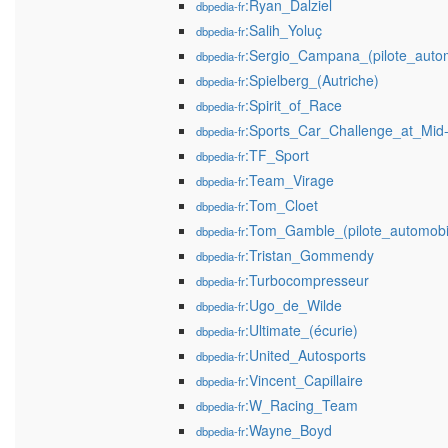
:Ryan_Dalziel
dbpedia-fr
:Salih_Yoluç
dbpedia-fr
:Sergio_Campana_(pilote_autom
dbpedia-fr
:Spielberg_(Autriche)
dbpedia-fr
:Spirit_of_Race
dbpedia-fr
:Sports_Car_Challenge_at_Mid
dbpedia-fr
:TF_Sport
dbpedia-fr
:Team_Virage
dbpedia-fr
:Tom_Cloet
dbpedia-fr
:Tom_Gamble_(pilote_automobi
dbpedia-fr
:Tristan_Gommendy
dbpedia-fr
:Turbocompresseur
dbpedia-fr
:Ugo_de_Wilde
dbpedia-fr
:Ultimate_(écurie)
dbpedia-fr
:United_Autosports
dbpedia-fr
:Vincent_Capillaire
dbpedia-fr
:W_Racing_Team
dbpedia-fr
:Wayne_Boyd
dbpedia-fr