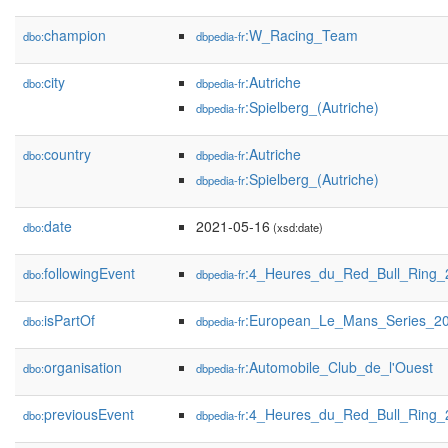
champion
:W_Racing_Team
dbo:
dbpedia-fr
city
:Autriche
dbo:
dbpedia-fr
:Spielberg_(Autriche)
dbpedia-fr
country
:Autriche
dbo:
dbpedia-fr
:Spielberg_(Autriche)
dbpedia-fr
date
2021-05-16
dbo:
(xsd:date)
followingEvent
:4_Heures_du_Red_Bull_Ring_
dbo:
dbpedia-fr
isPartOf
:European_Le_Mans_Series_2
dbo:
dbpedia-fr
organisation
:Automobile_Club_de_l'Ouest
dbo:
dbpedia-fr
previousEvent
:4_Heures_du_Red_Bull_Ring_
dbo:
dbpedia-fr