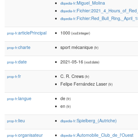
:Miguel_Molina
dbpedia-fr
:Fichier:2021_4_Hours_of_Red
dbpedia-fr
:Fichier:Red_Bull_Ring,_April_
dbpedia-fr
articlePrincipal
1000
prop-fr:
(xsd:integer)
charte
sport mécanique
prop-fr:
(fr)
date
2021-05-16
prop-fr:
(xsd:date)
fr
C. R. Crews
prop-fr:
(fr)
Felipe Fernández Laser
(fr)
langue
de
prop-fr:
(fr)
en
(fr)
lieu
:Spielberg_(Autriche)
prop-fr:
dbpedia-fr
organisateur
:Automobile_Club_de_l'Ouest
prop-fr:
dbpedia-fr