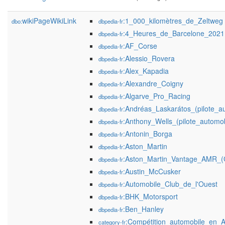
wikiPageWikiLink
:1_000_kilomètres_de_Zeltweg
dbo:
dbpedia-fr
:4_Heures_de_Barcelone_2021
dbpedia-fr
:AF_Corse
dbpedia-fr
:Alessio_Rovera
dbpedia-fr
:Alex_Kapadia
dbpedia-fr
:Alexandre_Coigny
dbpedia-fr
:Algarve_Pro_Racing
dbpedia-fr
:Andréas_Laskarátos_(pilote_a
dbpedia-fr
:Anthony_Wells_(pilote_automob
dbpedia-fr
:Antonin_Borga
dbpedia-fr
:Aston_Martin
dbpedia-fr
:Aston_Martin_Vantage_AMR_(
dbpedia-fr
:Austin_McCusker
dbpedia-fr
:Automobile_Club_de_l'Ouest
dbpedia-fr
:BHK_Motorsport
dbpedia-fr
:Ben_Hanley
dbpedia-fr
:Compétition_automobile_en_A
category-fr