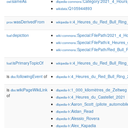
sameAs
:Category:2021_4_Hours
owl:
dbpedia-commons
:Q105944893
wikidata
wasDerivedFrom
:4_Heures_du_Red_Bull_Ring
prov:
wikipedia-fr
depiction
:Special:FilePath/2021_4_H
foaf:
wiki-commons
:Special:FilePath/4_Heures
wiki-commons
:Special:FilePath/Red_Bull_
wiki-commons
isPrimaryTopicOf
:4_Heures_du_Red_Bull_Ring
foaf:
wikipedia-fr
is
followingEvent
of
:4_Heures_du_Red_Bull_Ring_
dbo:
dbpedia-fr
is
wikiPageWikiLink
:1_000_kilomètres_de_Zeltweg
dbo:
dbpedia-fr
of
:4_Heures_du_Castellet_2021
dbpedia-fr
:Aaron_Scott_(pilote_automobil
dbpedia-fr
:Aidan_Read
dbpedia-fr
:Alessio_Rovera
dbpedia-fr
:Alex_Kapadia
dbpedia-fr