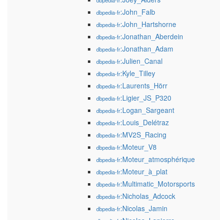
dbpedia-fr
:John_Falb
dbpedia-fr
:John_Hartshorne
dbpedia-fr
:Jonathan_Aberdein
dbpedia-fr
:Jonathan_Adam
dbpedia-fr
:Julien_Canal
dbpedia-fr
:Kyle_Tilley
dbpedia-fr
:Laurents_Hörr
dbpedia-fr
:Ligier_JS_P320
dbpedia-fr
:Logan_Sargeant
dbpedia-fr
:Louis_Delétraz
dbpedia-fr
:MV2S_Racing
dbpedia-fr
:Moteur_V8
dbpedia-fr
:Moteur_atmosphérique
dbpedia-fr
:Moteur_à_plat
dbpedia-fr
:Multimatic_Motorsports
dbpedia-fr
:Nicholas_Adcock
dbpedia-fr
:Nicolas_Jamin
dbpedia-fr