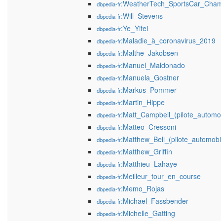
:WeatherTech_SportsCar_Cham
dbpedia-fr
:Will_Stevens
dbpedia-fr
:Ye_Yifei
dbpedia-fr
:Maladie_à_coronavirus_2019
dbpedia-fr
:Malthe_Jakobsen
dbpedia-fr
:Manuel_Maldonado
dbpedia-fr
:Manuela_Gostner
dbpedia-fr
:Markus_Pommer
dbpedia-fr
:Martin_Hippe
dbpedia-fr
:Matt_Campbell_(pilote_automob
dbpedia-fr
:Matteo_Cressoni
dbpedia-fr
:Matthew_Bell_(pilote_automobi
dbpedia-fr
:Matthew_Griffin
dbpedia-fr
:Matthieu_Lahaye
dbpedia-fr
:Meilleur_tour_en_course
dbpedia-fr
:Memo_Rojas
dbpedia-fr
:Michael_Fassbender
dbpedia-fr
:Michelle_Gatting
dbpedia-fr