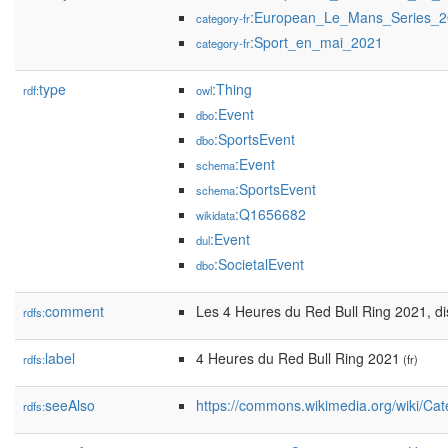
:European_Le_Mans_Series_
category-fr
:Sport_en_mai_2021
category-fr
type
:Thing
rdf:
owl
:Event
dbo
:SportsEvent
dbo
:Event
schema
:SportsEvent
schema
:Q1656682
wikidata
:Event
dul
:SocietalEvent
dbo
comment
Les 4 Heures du Red Bull Ring 2021, dis
rdfs:
label
4 Heures du Red Bull Ring 2021
rdfs:
(fr)
seeAlso
https://commons.wikimedia.org/wiki/C
rdfs: