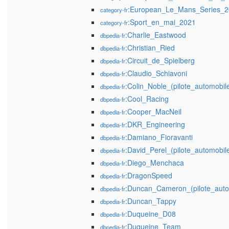
:European_Le_Mans_Series_
category-fr
:Sport_en_mai_2021
category-fr
:Charlie_Eastwood
dbpedia-fr
:Christian_Ried
dbpedia-fr
:Circuit_de_Spielberg
dbpedia-fr
:Claudio_Schiavoni
dbpedia-fr
:Colin_Noble_(pilote_automobil
dbpedia-fr
:Cool_Racing
dbpedia-fr
:Cooper_MacNeil
dbpedia-fr
:DKR_Engineering
dbpedia-fr
:Damiano_Fioravanti
dbpedia-fr
:David_Perel_(pilote_automobil
dbpedia-fr
:Diego_Menchaca
dbpedia-fr
:DragonSpeed
dbpedia-fr
:Duncan_Cameron_(pilote_auto
dbpedia-fr
:Duncan_Tappy
dbpedia-fr
:Duqueine_D08
dbpedia-fr
:Duqueine_Team
dbpedia-fr