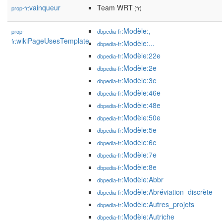
vainqueur
Team WRT
prop-fr:
(fr)
:Modèle:,
prop-
dbpedia-fr
wikiPageUsesTemplate
fr:
:Modèle:...
dbpedia-fr
:Modèle:22e
dbpedia-fr
:Modèle:2e
dbpedia-fr
:Modèle:3e
dbpedia-fr
:Modèle:46e
dbpedia-fr
:Modèle:48e
dbpedia-fr
:Modèle:50e
dbpedia-fr
:Modèle:5e
dbpedia-fr
:Modèle:6e
dbpedia-fr
:Modèle:7e
dbpedia-fr
:Modèle:8e
dbpedia-fr
:Modèle:Abbr
dbpedia-fr
:Modèle:Abréviation_discrète
dbpedia-fr
:Modèle:Autres_projets
dbpedia-fr
:Modèle:Autriche
dbpedia-fr