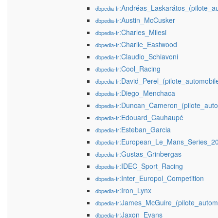
:Andréas_Laskarátos_(pilote_a
dbpedia-fr
:Austin_McCusker
dbpedia-fr
:Charles_Milesi
dbpedia-fr
:Charlie_Eastwood
dbpedia-fr
:Claudio_Schiavoni
dbpedia-fr
:Cool_Racing
dbpedia-fr
:David_Perel_(pilote_automobil
dbpedia-fr
:Diego_Menchaca
dbpedia-fr
:Duncan_Cameron_(pilote_auto
dbpedia-fr
:Edouard_Cauhaupé
dbpedia-fr
:Esteban_Garcia
dbpedia-fr
:European_Le_Mans_Series_2
dbpedia-fr
:Gustas_Grinbergas
dbpedia-fr
:IDEC_Sport_Racing
dbpedia-fr
:Inter_Europol_Competition
dbpedia-fr
:Iron_Lynx
dbpedia-fr
:James_McGuire_(pilote_automo
dbpedia-fr
:Jaxon_Evans
dbpedia-fr