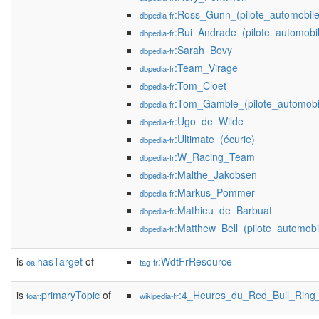
:Ross_Gunn_(pilote_automobile
dbpedia-fr
:Rui_Andrade_(pilote_automobi
dbpedia-fr
:Sarah_Bovy
dbpedia-fr
:Team_Virage
dbpedia-fr
:Tom_Cloet
dbpedia-fr
:Tom_Gamble_(pilote_automobi
dbpedia-fr
:Ugo_de_Wilde
dbpedia-fr
:Ultimate_(écurie)
dbpedia-fr
:W_Racing_Team
dbpedia-fr
:Malthe_Jakobsen
dbpedia-fr
:Markus_Pommer
dbpedia-fr
:Mathieu_de_Barbuat
dbpedia-fr
:Matthew_Bell_(pilote_automobi
dbpedia-fr
is
hasTarget
of
:WdtFrResource
oa:
tag-fr
is
primaryTopic
of
:4_Heures_du_Red_Bull_Ring
foaf:
wikipedia-fr