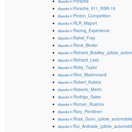
:Porsche
dbpedia-fr
:Porsche_911_RSR-19
dbpedia-fr
:Proton_Competition
dbpedia-fr
:RLR_Msport
dbpedia-fr
:Racing_Experience
dbpedia-fr
:Rahel_Frey
dbpedia-fr
:René_Binder
dbpedia-fr
:Richard_Bradley_(pilote_autom
dbpedia-fr
:Richard_Lietz
dbpedia-fr
:Ricky_Taylor
dbpedia-fr
:Rino_Mastronardi
dbpedia-fr
:Robert_Kubica
dbpedia-fr
:Roberto_Merhi
dbpedia-fr
:Rodrigo_Sales
dbpedia-fr
:Roman_Rusinov
dbpedia-fr
:Rory_Penttinen
dbpedia-fr
:Ross_Gunn_(pilote_automobile
dbpedia-fr
:Rui_Andrade_(pilote_automobi
dbpedia-fr