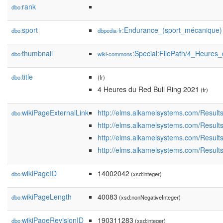
rank
dbo:
sport
:Endurance_(sport_mécanique)
dbo:
dbpedia-fr
thumbnail
:Special:FilePath/4_Heures
dbo:
wiki-commons
title
dbo:
(fr)
4 Heures du Red Bull Ring 2021
(fr)
wikiPageExternalLink
http://elms.alkamelsystems.com/R
dbo:
http://elms.alkamelsystems.com/R
http://elms.alkamelsystems.com/Re
http://elms.alkamelsystems.com/R
wikiPageID
14002042
dbo:
(xsd:integer)
wikiPageLength
40083
dbo:
(xsd:nonNegativeInteger)
wikiPageRevisionID
190311283
dbo:
(xsd:integer)