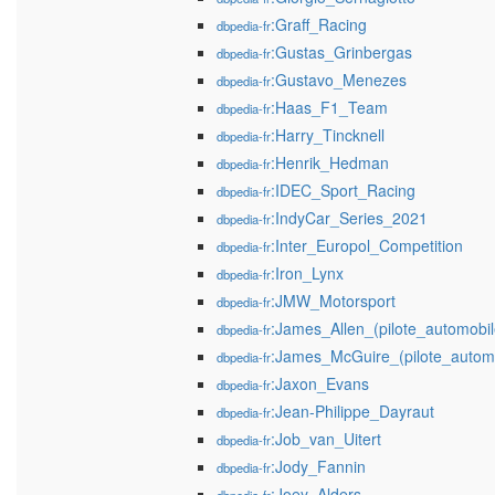
:Graff_Racing
dbpedia-fr
:Gustas_Grinbergas
dbpedia-fr
:Gustavo_Menezes
dbpedia-fr
:Haas_F1_Team
dbpedia-fr
:Harry_Tincknell
dbpedia-fr
:Henrik_Hedman
dbpedia-fr
:IDEC_Sport_Racing
dbpedia-fr
:IndyCar_Series_2021
dbpedia-fr
:Inter_Europol_Competition
dbpedia-fr
:Iron_Lynx
dbpedia-fr
:JMW_Motorsport
dbpedia-fr
:James_Allen_(pilote_automobil
dbpedia-fr
:James_McGuire_(pilote_automo
dbpedia-fr
:Jaxon_Evans
dbpedia-fr
:Jean-Philippe_Dayraut
dbpedia-fr
:Job_van_Uitert
dbpedia-fr
:Jody_Fannin
dbpedia-fr
:Joey_Alders