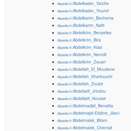
:Abdelkader_Yaïche
dbpedia-fr
:Abdelkader_Youmir
dbpedia-fr
:Abdelkarim_Benhenia
dbpedia-fr
:Abdelkarim_Nafti
dbpedia-fr
:Abdelkrim_Benyelles
dbpedia-fr
:Abdelkrim_Bira
dbpedia-fr
:Abdelkrim_Kissi
dbpedia-fr
:Abdelkrim_Nemdil
dbpedia-fr
:Abdelkrim_Zouari
dbpedia-fr
:Abdellah_El_Moudene
dbpedia-fr
:Abdellah_Kharbouchi
dbpedia-fr
:Abdellah_Zoubir
dbpedia-fr
:Abdellatif_Jrindou
dbpedia-fr
:Abdellatif_Noussir
dbpedia-fr
:Abdelmadjid_Benattia
dbpedia-fr
:Abdelmajid-Eddine_Jilani
dbpedia-fr
:Abdelmalek_Bitam
dbpedia-fr
:Abdelmalek_Cherrad
dbpedia-fr