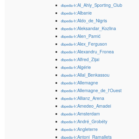
:Al_Ahly_Sporting_Club
dbpedia-fr
:Albanie
dbpedia-fr
:Aldo_de_Nigris
dbpedia-fr
:Aleksandar_Kozlina
dbpedia-fr
:Alen_Pamić
dbpedia-fr
:Alex_Ferguson
dbpedia-fr
:Alexandru_Fronea
dbpedia-fr
:Alfred_Zijai
dbpedia-fr
:Algérie
dbpedia-fr
:Allal_Benkassou
dbpedia-fr
:Allemagne
dbpedia-fr
:Allemagne_de_l'Ouest
dbpedia-fr
:Allianz_Arena
dbpedia-fr
:Amedeo_Amadei
dbpedia-fr
:Amsterdam
dbpedia-fr
:André_Grobéty
dbpedia-fr
:Angleterre
dbpedia-fr
:Antoni_Ramallets
dbpedia-fr