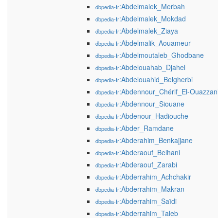
:Abdelmalek_Merbah
dbpedia-fr
:Abdelmalek_Mokdad
dbpedia-fr
:Abdelmalek_Ziaya
dbpedia-fr
:Abdelmalik_Aouameur
dbpedia-fr
:Abdelmoutaleb_Ghodbane
dbpedia-fr
:Abdelouahab_Djahel
dbpedia-fr
:Abdelouahid_Belgherbi
dbpedia-fr
:Abdennour_Chérif_El-Ouazzan
dbpedia-fr
:Abdennour_Siouane
dbpedia-fr
:Abdenour_Hadiouche
dbpedia-fr
:Abder_Ramdane
dbpedia-fr
:Abderahim_Benkajjane
dbpedia-fr
:Abderaouf_Belhani
dbpedia-fr
:Abderaouf_Zarabi
dbpedia-fr
:Abderrahim_Achchakir
dbpedia-fr
:Abderrahim_Makran
dbpedia-fr
:Abderrahim_Saïdi
dbpedia-fr
:Abderrahim_Taleb
dbpedia-fr