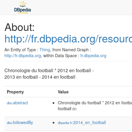
About:
http://fr.dbpedia.org/resou
An Entity of Type :
Thing
, from Named Graph :
http://fr.dbpedia.org
, within Data Space :
fr.dbpedia.org
Chronologie du football * 2012 en football -
2013 en football - 2014 en football
Property
Value
abstract
Chronologie du football * 2012 en footba
dbo:
football
(fr)
followedBy
:2014_en_football
dbo:
dbpedia-fr