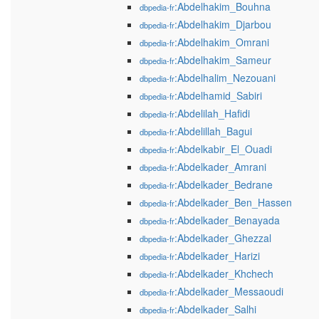
:Abdelhakim_Bouhna
dbpedia-fr
:Abdelhakim_Djarbou
dbpedia-fr
:Abdelhakim_Omrani
dbpedia-fr
:Abdelhakim_Sameur
dbpedia-fr
:Abdelhalim_Nezouani
dbpedia-fr
:Abdelhamid_Sabiri
dbpedia-fr
:Abdelilah_Hafidi
dbpedia-fr
:Abdelillah_Bagui
dbpedia-fr
:Abdelkabir_El_Ouadi
dbpedia-fr
:Abdelkader_Amrani
dbpedia-fr
:Abdelkader_Bedrane
dbpedia-fr
:Abdelkader_Ben_Hassen
dbpedia-fr
:Abdelkader_Benayada
dbpedia-fr
:Abdelkader_Ghezzal
dbpedia-fr
:Abdelkader_Harizi
dbpedia-fr
:Abdelkader_Khchech
dbpedia-fr
:Abdelkader_Messaoudi
dbpedia-fr
:Abdelkader_Salhi
dbpedia-fr