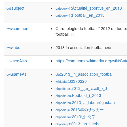
subject
:Actualité_sportive_en_2013
dct:
category-fr
:Football_en_2013
category-fr
comment
Chronologie du football * 2012 en footba
rdfs:
football
(fr)
label
2013 in association football
rdfs:
(en)
seeAlso
https://commons.wikimedia.org/wiki/Cat
rdfs:
sameAs
:2013_in_association_football
owl:
dbr
:Q2370220
wikidata
:كرة_القدم_في_2013
dbpedia-ar
:Fodbold_i_2013
dbpedia-da
:2013_a_labdarúgásban
dbpedia-hu
:2013年のサッカー
dbpedia-ja
:2013년_축구
dbpedia-ko
:2013_no_futebol
dbpedia-pt