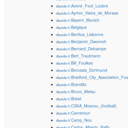
:Avenir_Foot_Lozère
dbpedia-fr
:Ayrton_Vieira_de_Moraes
dbpedia-fr
:Bayern_Munich
dbpedia-fr
:Belgique
dbpedia-fr
:Benfica_Lisbonne
dbpedia-fr
:Benjamin_Dwomoh
dbpedia-fr
:Bernard_Delcampe
dbpedia-fr
:Bert_Trautmann
dbpedia-fr
:Bill_Foulkes
dbpedia-fr
:Borussia_Dortmund
dbpedia-fr
:Bradford_City_Association_Foo
dbpedia-fr
:Brandão
dbpedia-fr
:Bruno_Metsu
dbpedia-fr
:Brésil
dbpedia-fr
:CSKA_Moscou_(football)
dbpedia-fr
:Cameroun
dbpedia-fr
:Camp_Nou
dbpedia-fr
:Carlos_Alberto_Raffo
dbpedia-fr