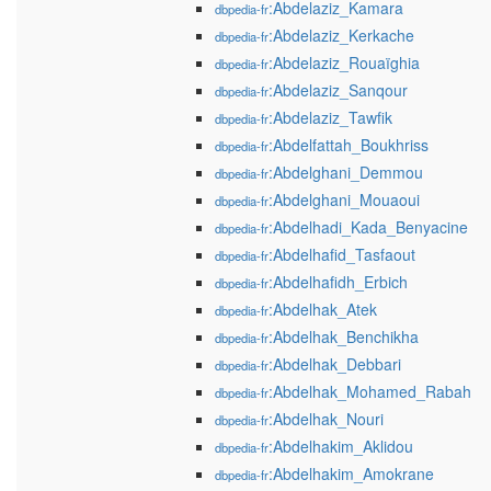
:Abdelaziz_Kamara
dbpedia-fr
:Abdelaziz_Kerkache
dbpedia-fr
:Abdelaziz_Rouaïghia
dbpedia-fr
:Abdelaziz_Sanqour
dbpedia-fr
:Abdelaziz_Tawfik
dbpedia-fr
:Abdelfattah_Boukhriss
dbpedia-fr
:Abdelghani_Demmou
dbpedia-fr
:Abdelghani_Mouaoui
dbpedia-fr
:Abdelhadi_Kada_Benyacine
dbpedia-fr
:Abdelhafid_Tasfaout
dbpedia-fr
:Abdelhafidh_Erbich
dbpedia-fr
:Abdelhak_Atek
dbpedia-fr
:Abdelhak_Benchikha
dbpedia-fr
:Abdelhak_Debbari
dbpedia-fr
:Abdelhak_Mohamed_Rabah
dbpedia-fr
:Abdelhak_Nouri
dbpedia-fr
:Abdelhakim_Aklidou
dbpedia-fr
:Abdelhakim_Amokrane
dbpedia-fr