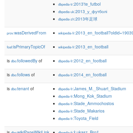
:2013'te_futbol
dbpedia-tr
:2013_у_футболі
dbpedia-uk
:2013年足球
dbpedia-zh
wasDerivedFrom
:2013_en_football?oldid=190
prov:
wikipedia-fr
isPrimaryTopicOf
:2013_en_football
foaf:
wikipedia-fr
is
followedBy
of
:2012_en_football
dbo:
dbpedia-fr
is
follows
of
:2014_en_football
dbo:
dbpedia-fr
is
tenant
of
:James_M._Shuart_Stadium
dbo:
dbpedia-fr
:Mong_Kok_Stadium
dbpedia-fr
:Stade_Ammochostos
dbpedia-fr
:Stade_Makarios
dbpedia-fr
:Toyota_Field
dbpedia-fr
is
wikiPageWikiLink
:Łukasz_Broź
dbo:
dbpedia-fr