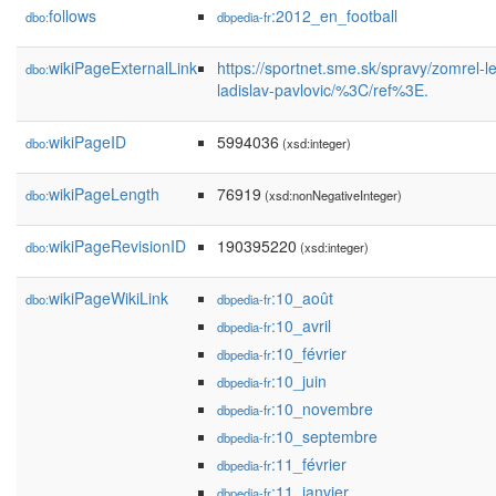
follows
:2012_en_football
dbo:
dbpedia-fr
wikiPageExternalLink
https://sportnet.sme.sk/spravy/zomrel-l
dbo:
ladislav-pavlovic/%3C/ref%3E.
wikiPageID
5994036
dbo:
(xsd:integer)
wikiPageLength
76919
dbo:
(xsd:nonNegativeInteger)
wikiPageRevisionID
190395220
dbo:
(xsd:integer)
wikiPageWikiLink
:10_août
dbo:
dbpedia-fr
:10_avril
dbpedia-fr
:10_février
dbpedia-fr
:10_juin
dbpedia-fr
:10_novembre
dbpedia-fr
:10_septembre
dbpedia-fr
:11_février
dbpedia-fr
:11_janvier
dbpedia-fr