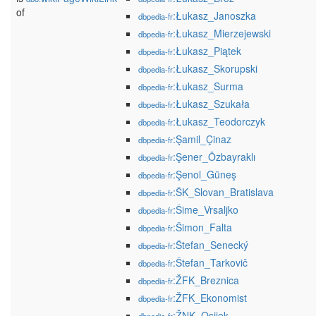
of
:Łukasz_Janoszka
dbpedia-fr
:Łukasz_Mierzejewski
dbpedia-fr
:Łukasz_Piątek
dbpedia-fr
:Łukasz_Skorupski
dbpedia-fr
:Łukasz_Surma
dbpedia-fr
:Łukasz_Szukała
dbpedia-fr
:Łukasz_Teodorczyk
dbpedia-fr
:Şamil_Çinaz
dbpedia-fr
:Şener_Özbayraklı
dbpedia-fr
:Şenol_Güneş
dbpedia-fr
:ŠK_Slovan_Bratislava
dbpedia-fr
:Šime_Vrsaljko
dbpedia-fr
:Šimon_Falta
dbpedia-fr
:Štefan_Senecký
dbpedia-fr
:Štefan_Tarkovič
dbpedia-fr
:ŽFK_Breznica
dbpedia-fr
:ŽFK_Ekonomist
dbpedia-fr
:ŽNK_Osijek