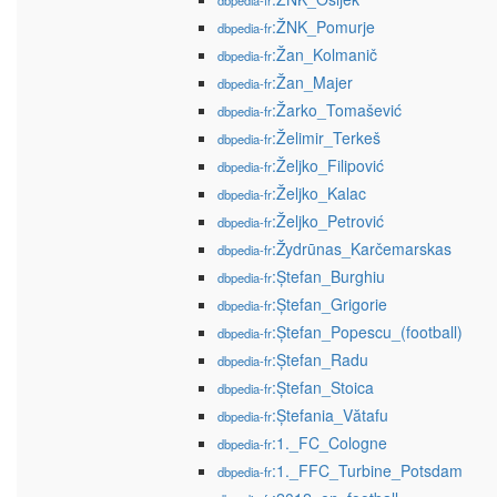
dbpedia-fr
:ŽNK_Pomurje
dbpedia-fr
:Žan_Kolmanič
dbpedia-fr
:Žan_Majer
dbpedia-fr
:Žarko_Tomašević
dbpedia-fr
:Želimir_Terkeš
dbpedia-fr
:Željko_Filipović
dbpedia-fr
:Željko_Kalac
dbpedia-fr
:Željko_Petrović
dbpedia-fr
:Žydrūnas_Karčemarskas
dbpedia-fr
:Ștefan_Burghiu
dbpedia-fr
:Ștefan_Grigorie
dbpedia-fr
:Ștefan_Popescu_(football)
dbpedia-fr
:Ștefan_Radu
dbpedia-fr
:Ștefan_Stoica
dbpedia-fr
:Ștefania_Vătafu
dbpedia-fr
:1._FC_Cologne
dbpedia-fr
:1._FFC_Turbine_Potsdam
dbpedia-fr