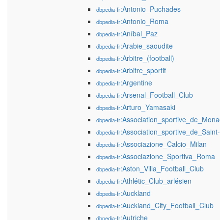
:Antonio_Puchades
dbpedia-fr
:Antonio_Roma
dbpedia-fr
:Aníbal_Paz
dbpedia-fr
:Arabie_saoudite
dbpedia-fr
:Arbitre_(football)
dbpedia-fr
:Arbitre_sportif
dbpedia-fr
:Argentine
dbpedia-fr
:Arsenal_Football_Club
dbpedia-fr
:Arturo_Yamasaki
dbpedia-fr
:Association_sportive_de_Mona
dbpedia-fr
:Association_sportive_de_Saint
dbpedia-fr
:Associazione_Calcio_Milan
dbpedia-fr
:Associazione_Sportiva_Roma
dbpedia-fr
:Aston_Villa_Football_Club
dbpedia-fr
:Athlétic_Club_arlésien
dbpedia-fr
:Auckland
dbpedia-fr
:Auckland_City_Football_Club
dbpedia-fr
:Autriche
dbpedia-fr