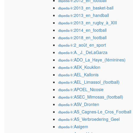
:2012_en_football
dbpedia-fr
:2013_en_basket-ball
dbpedia-fr
:2013_en_handball
dbpedia-fr
:2013_en_rugby_à_XIII
dbpedia-fr
:2014_en_football
dbpedia-fr
:2018_en_football
dbpedia-fr
:2_août_en_sport
dbpedia-fr
:A._J._DeLaGarza
dbpedia-fr
:ADO_La_Haye_(féminines)
dbpedia-fr
:AEK_Kouklion
dbpedia-fr
:AEL_Kallonis
dbpedia-fr
:AEL_Limassol_(football)
dbpedia-fr
:APOEL_Nicosie
dbpedia-fr
:ASEC_Mimosas_(football)
dbpedia-fr
:ASV_Dronten
dbpedia-fr
:AS_Cagnes-Le_Cros_Football
dbpedia-fr
:AS_Verbroedering_Geel
dbpedia-fr
:Aaigem
dbpedia-fr