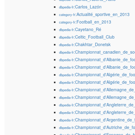
:Carlos_Lazón
dbpedia-fr
:Actualité_sportive_en_2013
category-fr
:Football_en_2013
category-fr
:Cayetano_Ré
dbpedia-fr
:Celtic_Football_Club
dbpedia-fr
:Chakhtar_Donetsk
dbpedia-fr
:Championnat_canadien_de_so
dbpedia-fr
:Championnat_d'Albanie_de_foo
dbpedia-fr
:Championnat_d'Albanie_de_fo
dbpedia-fr
:Championnat_d'Algérie_de_foot
dbpedia-fr
:Championnat_d'Algérie_de_foo
dbpedia-fr
:Championnat_d'Allemagne_de_
dbpedia-fr
:Championnat_d'Allemagne_de_
dbpedia-fr
:Championnat_d'Angleterre_de_
dbpedia-fr
:Championnat_d'Angleterre_de_
dbpedia-fr
:Championnat_d'Argentine_de_f
dbpedia-fr
:Championnat_d'Autriche_de_fo
dbpedia-fr
:Championnat_d'Espagne_de_fo