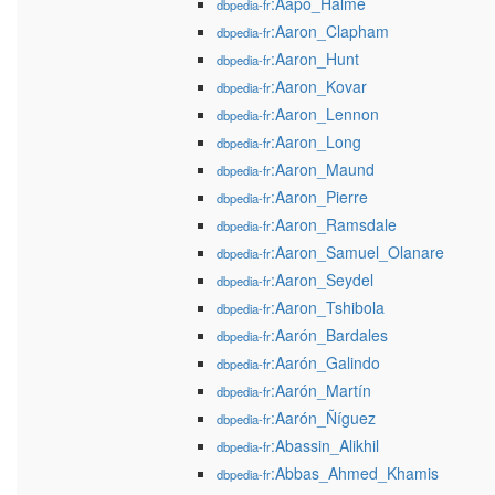
:Aapo_Halme
dbpedia-fr
:Aaron_Clapham
dbpedia-fr
:Aaron_Hunt
dbpedia-fr
:Aaron_Kovar
dbpedia-fr
:Aaron_Lennon
dbpedia-fr
:Aaron_Long
dbpedia-fr
:Aaron_Maund
dbpedia-fr
:Aaron_Pierre
dbpedia-fr
:Aaron_Ramsdale
dbpedia-fr
:Aaron_Samuel_Olanare
dbpedia-fr
:Aaron_Seydel
dbpedia-fr
:Aaron_Tshibola
dbpedia-fr
:Aarón_Bardales
dbpedia-fr
:Aarón_Galindo
dbpedia-fr
:Aarón_Martín
dbpedia-fr
:Aarón_Ñíguez
dbpedia-fr
:Abassin_Alikhil
dbpedia-fr
:Abbas_Ahmed_Khamis
dbpedia-fr