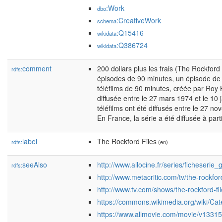
:Work
dbo
:CreativeWork
schema
:Q15416
wikidata
:Q386724
wikidata
comment
200 dollars plus les frais (The Rockford
rdfs:
épisodes de 90 minutes, un épisode de
téléfilms de 90 minutes, créée par Roy 
diffusée entre le 27 mars 1974 et le 10
téléfilms ont été diffusés entre le 27 n
En France, la série a été diffusée à par
label
The Rockford Files
rdfs:
(en)
seeAlso
http://www.allocine.fr/series/ficheser
rdfs:
http://www.metacritic.com/tv/the-rockfor
http://www.tv.com/shows/the-rockford-fil
https://commons.wikimedia.org/wiki/Ca
https://www.allmovie.com/movie/v1331