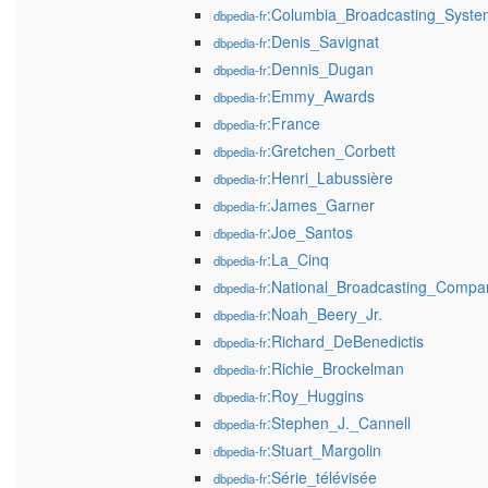
:Columbia_Broadcasting_Syste
dbpedia-fr
:Denis_Savignat
dbpedia-fr
:Dennis_Dugan
dbpedia-fr
:Emmy_Awards
dbpedia-fr
:France
dbpedia-fr
:Gretchen_Corbett
dbpedia-fr
:Henri_Labussière
dbpedia-fr
:James_Garner
dbpedia-fr
:Joe_Santos
dbpedia-fr
:La_Cinq
dbpedia-fr
:National_Broadcasting_Compa
dbpedia-fr
:Noah_Beery_Jr.
dbpedia-fr
:Richard_DeBenedictis
dbpedia-fr
:Richie_Brockelman
dbpedia-fr
:Roy_Huggins
dbpedia-fr
:Stephen_J._Cannell
dbpedia-fr
:Stuart_Margolin
dbpedia-fr
:Série_télévisée
dbpedia-fr