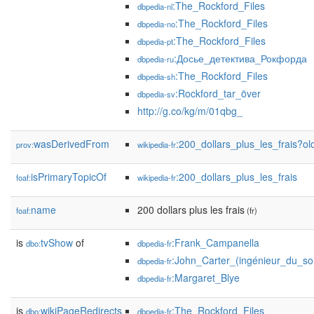
:The_Rockford_Files
dbpedia-nl
:The_Rockford_Files
dbpedia-no
:The_Rockford_Files
dbpedia-pt
:Досье_детектива_Рокфорда
dbpedia-ru
:The_Rockford_Files
dbpedia-sh
:Rockford_tar_över
dbpedia-sv
http://g.co/kg/m/01qbg_
wasDerivedFrom
:200_dollars_plus_les_frais?
prov:
wikipedia-fr
isPrimaryTopicOf
:200_dollars_plus_les_frais
foaf:
wikipedia-fr
name
200 dollars plus les frais
foaf:
(fr)
is
tvShow
of
:Frank_Campanella
dbo:
dbpedia-fr
:John_Carter_(ingénieur_du_so
dbpedia-fr
:Margaret_Blye
dbpedia-fr
is
wikiPageRedirects
:The_Rockford_Files
dbo:
dbpedia-fr