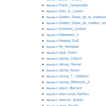
:Frank_Campanella
dbpedia-fr
:Glen_A._Larson
dbpedia-fr
:Golden_Globe_de_la_meilleure
dbpedia-fr
:Golden_Globe_du_meilleur_ac
dbpedia-fr
:Gretchen_Corbett
dbpedia-fr
:Halloween_3
dbpedia-fr
:Howard_Duff
dbpedia-fr
:Hy_Averback
dbpedia-fr
:Jack_Colvin
dbpedia-fr
:James_Coburn
dbpedia-fr
:James_Garner
dbpedia-fr
:James_Karen
dbpedia-fr
:James_T._Callahan
dbpedia-fr
:James_Whitmore_Jr.
dbpedia-fr
:Jason_Bernard
dbpedia-fr
:Jean-Louis_Sarthou
dbpedia-fr
:Jeannot_Szwarc
dbpedia-fr
:Jerry_Hardin
dbpedia-fr