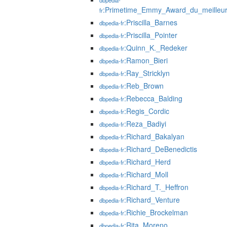
dbpedia-
:Primetime_Emmy_Award_du_meilleur
fr
:Priscilla_Barnes
dbpedia-fr
:Priscilla_Pointer
dbpedia-fr
:Quinn_K._Redeker
dbpedia-fr
:Ramon_Bieri
dbpedia-fr
:Ray_Stricklyn
dbpedia-fr
:Reb_Brown
dbpedia-fr
:Rebecca_Balding
dbpedia-fr
:Regis_Cordic
dbpedia-fr
:Reza_Badiyi
dbpedia-fr
:Richard_Bakalyan
dbpedia-fr
:Richard_DeBenedictis
dbpedia-fr
:Richard_Herd
dbpedia-fr
:Richard_Moll
dbpedia-fr
:Richard_T._Heffron
dbpedia-fr
:Richard_Venture
dbpedia-fr
:Richie_Brockelman
dbpedia-fr
:Rita_Moreno
dbpedia-fr