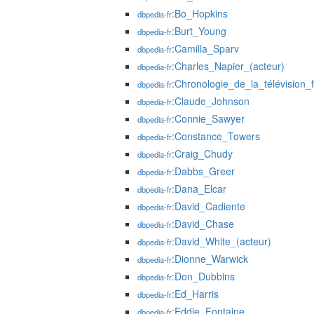
:Bo_Hopkins
dbpedia-fr
:Burt_Young
dbpedia-fr
:Camilla_Sparv
dbpedia-fr
:Charles_Napier_(acteur)
dbpedia-fr
:Chronologie_de_la_télévision
dbpedia-fr
:Claude_Johnson
dbpedia-fr
:Connie_Sawyer
dbpedia-fr
:Constance_Towers
dbpedia-fr
:Craig_Chudy
dbpedia-fr
:Dabbs_Greer
dbpedia-fr
:Dana_Elcar
dbpedia-fr
:David_Cadiente
dbpedia-fr
:David_Chase
dbpedia-fr
:David_White_(acteur)
dbpedia-fr
:Dionne_Warwick
dbpedia-fr
:Don_Dubbins
dbpedia-fr
:Ed_Harris
dbpedia-fr
:Eddie_Fontaine
dbpedia-fr