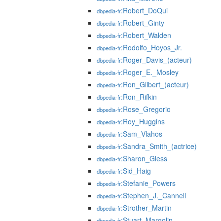
:Robert_DoQui
dbpedia-fr
:Robert_Ginty
dbpedia-fr
:Robert_Walden
dbpedia-fr
:Rodolfo_Hoyos_Jr.
dbpedia-fr
:Roger_Davis_(acteur)
dbpedia-fr
:Roger_E._Mosley
dbpedia-fr
:Ron_Gilbert_(acteur)
dbpedia-fr
:Ron_Rifkin
dbpedia-fr
:Rose_Gregorio
dbpedia-fr
:Roy_Huggins
dbpedia-fr
:Sam_Vlahos
dbpedia-fr
:Sandra_Smith_(actrice)
dbpedia-fr
:Sharon_Gless
dbpedia-fr
:Sid_Haig
dbpedia-fr
:Stefanie_Powers
dbpedia-fr
:Stephen_J._Cannell
dbpedia-fr
:Strother_Martin
dbpedia-fr
:Stuart_Margolin
dbpedia-fr