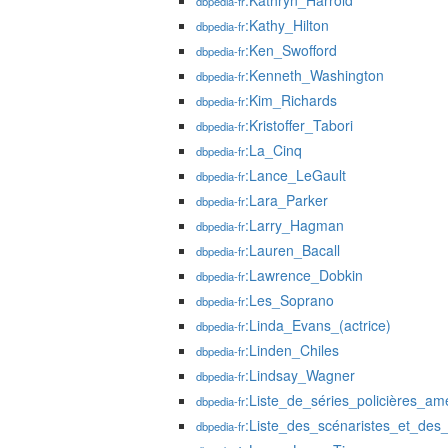
:Kathryn_Harrold
dbpedia-fr
:Kathy_Hilton
dbpedia-fr
:Ken_Swofford
dbpedia-fr
:Kenneth_Washington
dbpedia-fr
:Kim_Richards
dbpedia-fr
:Kristoffer_Tabori
dbpedia-fr
:La_Cinq
dbpedia-fr
:Lance_LeGault
dbpedia-fr
:Lara_Parker
dbpedia-fr
:Larry_Hagman
dbpedia-fr
:Lauren_Bacall
dbpedia-fr
:Lawrence_Dobkin
dbpedia-fr
:Les_Soprano
dbpedia-fr
:Linda_Evans_(actrice)
dbpedia-fr
:Linden_Chiles
dbpedia-fr
:Lindsay_Wagner
dbpedia-fr
:Liste_de_séries_policières_am
dbpedia-fr
:Liste_des_scénaristes_et_des
dbpedia-fr