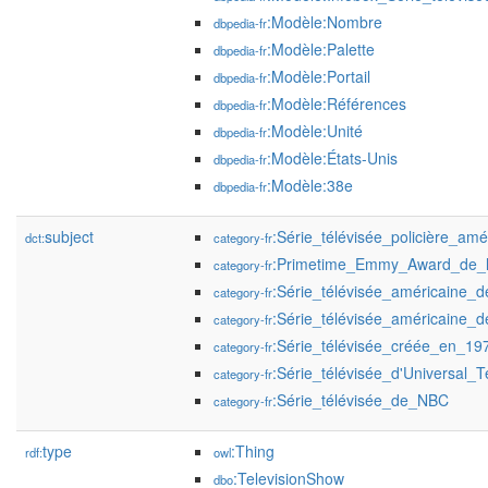
:Modèle:Nombre
dbpedia-fr
:Modèle:Palette
dbpedia-fr
:Modèle:Portail
dbpedia-fr
:Modèle:Références
dbpedia-fr
:Modèle:Unité
dbpedia-fr
:Modèle:États-Unis
dbpedia-fr
:Modèle:38e
dbpedia-fr
subject
:Série_télévisée_policière_amé
dct:
category-fr
:Primetime_Emmy_Award_de_la
category-fr
:Série_télévisée_américaine
category-fr
:Série_télévisée_américaine
category-fr
:Série_télévisée_créée_en_19
category-fr
:Série_télévisée_d'Universal_T
category-fr
:Série_télévisée_de_NBC
category-fr
type
:Thing
rdf:
owl
:TelevisionShow
dbo