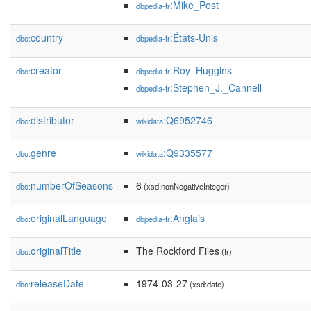
:Mike_Post
dbpedia-fr
country
:États-Unis
dbo:
dbpedia-fr
creator
:Roy_Huggins
dbo:
dbpedia-fr
:Stephen_J._Cannell
dbpedia-fr
distributor
:Q6952746
dbo:
wikidata
genre
:Q9335577
dbo:
wikidata
numberOfSeasons
6
dbo:
(xsd:nonNegativeInteger)
originalLanguage
:Anglais
dbo:
dbpedia-fr
originalTitle
The Rockford Files
dbo:
(fr)
releaseDate
1974-03-27
dbo:
(xsd:date)