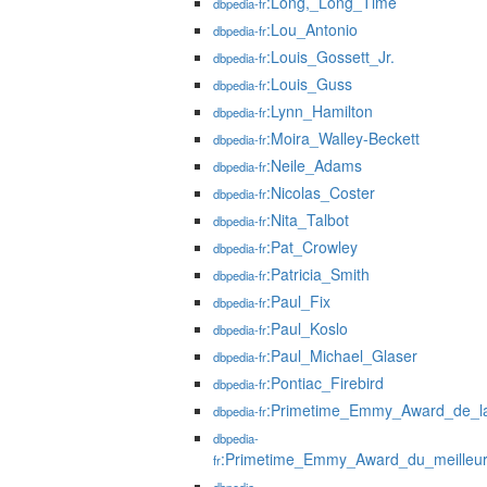
:Long,_Long_Time
dbpedia-fr
:Lou_Antonio
dbpedia-fr
:Louis_Gossett_Jr.
dbpedia-fr
:Louis_Guss
dbpedia-fr
:Lynn_Hamilton
dbpedia-fr
:Moira_Walley-Beckett
dbpedia-fr
:Neile_Adams
dbpedia-fr
:Nicolas_Coster
dbpedia-fr
:Nita_Talbot
dbpedia-fr
:Pat_Crowley
dbpedia-fr
:Patricia_Smith
dbpedia-fr
:Paul_Fix
dbpedia-fr
:Paul_Koslo
dbpedia-fr
:Paul_Michael_Glaser
dbpedia-fr
:Pontiac_Firebird
dbpedia-fr
:Primetime_Emmy_Award_de_la_
dbpedia-fr
dbpedia-
:Primetime_Emmy_Award_du_meilleur_
fr