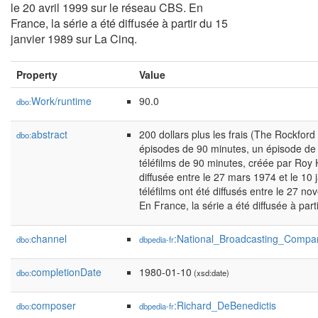
le 20 avril 1999 sur le réseau CBS. En
France, la série a été diffusée à partir du 15
janvier 1989 sur La Cinq.
Property
Value
Work/runtime
90.0
dbo:
abstract
200 dollars plus les frais (The Rockford
dbo:
épisodes de 90 minutes, un épisode de
téléfilms de 90 minutes, créée par Roy 
diffusée entre le 27 mars 1974 et le 10
téléfilms ont été diffusés entre le 27 n
En France, la série a été diffusée à par
channel
:National_Broadcasting_Compa
dbo:
dbpedia-fr
completionDate
1980-01-10
dbo:
(xsd:date)
composer
:Richard_DeBenedictis
dbo:
dbpedia-fr