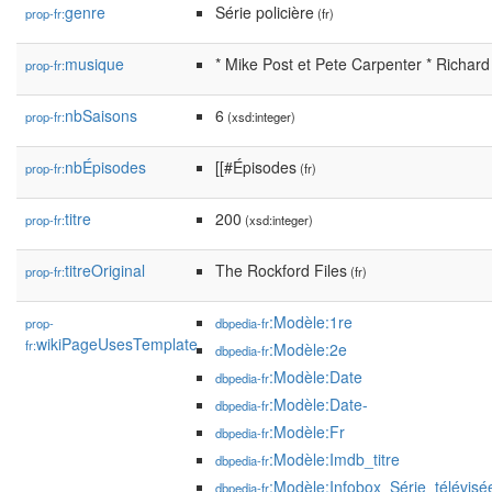
genre
Série policière
prop-fr:
(fr)
musique
* Mike Post et Pete Carpenter * Richard
prop-fr:
nbSaisons
6
prop-fr:
(xsd:integer)
nbÉpisodes
[[#Épisodes
prop-fr:
(fr)
titre
200
prop-fr:
(xsd:integer)
titreOriginal
The Rockford Files
prop-fr:
(fr)
:Modèle:1re
prop-
dbpedia-fr
wikiPageUsesTemplate
fr:
:Modèle:2e
dbpedia-fr
:Modèle:Date
dbpedia-fr
:Modèle:Date-
dbpedia-fr
:Modèle:Fr
dbpedia-fr
:Modèle:Imdb_titre
dbpedia-fr
:Modèle:Infobox_Série_télévisé
dbpedia-fr