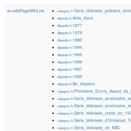
wikiPageWikiLink
:Série_télévisée_policière_amé
dbo:
category-fr
:Artie_Kane
dbpedia-fr
:1977
dbpedia-fr
:1979
dbpedia-fr
:1980
dbpedia-fr
:1994
dbpedia-fr
:1995
dbpedia-fr
:1996
dbpedia-fr
:1997
dbpedia-fr
:1999
dbpedia-fr
:Bo_Hopkins
dbpedia-fr
:Primetime_Emmy_Award_de_la
category-fr
:Série_télévisée_américaine
category-fr
:Série_télévisée_américaine
category-fr
:Série_télévisée_créée_en_19
category-fr
:Série_télévisée_d'Universal_T
category-fr
:Série_télévisée_de_NBC
category-fr