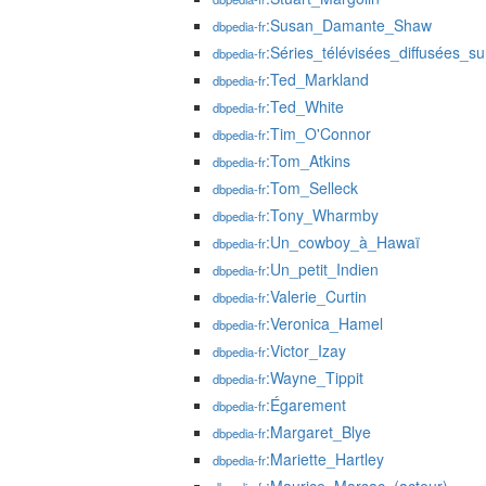
:Susan_Damante_Shaw
dbpedia-fr
:Séries_télévisées_diffusées_
dbpedia-fr
:Ted_Markland
dbpedia-fr
:Ted_White
dbpedia-fr
:Tim_O'Connor
dbpedia-fr
:Tom_Atkins
dbpedia-fr
:Tom_Selleck
dbpedia-fr
:Tony_Wharmby
dbpedia-fr
:Un_cowboy_à_Hawaï
dbpedia-fr
:Un_petit_Indien
dbpedia-fr
:Valerie_Curtin
dbpedia-fr
:Veronica_Hamel
dbpedia-fr
:Victor_Izay
dbpedia-fr
:Wayne_Tippit
dbpedia-fr
:Égarement
dbpedia-fr
:Margaret_Blye
dbpedia-fr
:Mariette_Hartley
dbpedia-fr