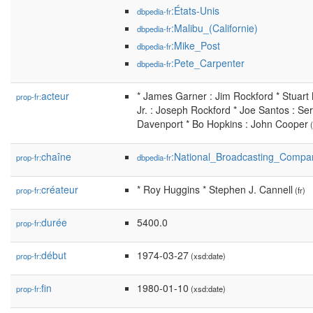
:États-Unis
dbpedia-fr
:Malibu_(Californie)
dbpedia-fr
:Mike_Post
dbpedia-fr
:Pete_Carpenter
dbpedia-fr
acteur
* James Garner : Jim Rockford * Stuart 
prop-fr:
Jr. : Joseph Rockford * Joe Santos : Se
Davenport * Bo Hopkins : John Cooper
(
chaîne
:National_Broadcasting_Compa
prop-fr:
dbpedia-fr
créateur
* Roy Huggins * Stephen J. Cannell
prop-fr:
(fr)
durée
5400.0
prop-fr:
début
1974-03-27
prop-fr:
(xsd:date)
fin
1980-01-10
prop-fr:
(xsd:date)