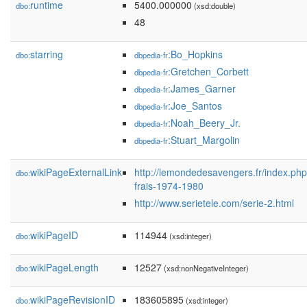
runtime
5400.000000
dbo:
(xsd:double)
48
starring
:Bo_Hopkins
dbo:
dbpedia-fr
:Gretchen_Corbett
dbpedia-fr
:James_Garner
dbpedia-fr
:Joe_Santos
dbpedia-fr
:Noah_Beery_Jr.
dbpedia-fr
:Stuart_Margolin
dbpedia-fr
wikiPageExternalLink
http://lemondedesavengers.fr/index.php
dbo:
frais-1974-1980
http://www.serietele.com/serie-2.html
wikiPageID
114944
dbo:
(xsd:integer)
wikiPageLength
12527
dbo:
(xsd:nonNegativeInteger)
wikiPageRevisionID
183605895
dbo:
(xsd:integer)