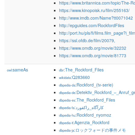
https://www.britannica.com/topic/The-Ro
https://www.kinopoisk.ru/film/255163/
http://www.imdb.com/Name?tt0071042
http://epguides.com/RockfordFiles
http://port.hu/pls/fi/films.film_page?i_f
https://ssl.ofdb.de/film/20079,
https://www.omdb.org/movie/32232
https://www.omdb.org/movie/81773
sameAs
:The_Rockford_Files
owl:
dbr
:Q283660
wikidata
:Rockford_(tv-serie)
dbpedia-da
:Detektiv_Rockford_–_Anruf_g
dbpedia-de
:The_Rockford_Files
dbpedia-es
:کارآگاه_راکفورد
dbpedia-fa
:Rockford_nyomoz
dbpedia-hu
:Agenzia_Rockford
dbpedia-it
:ロックフォードの事件メモ
dbpedia-ja