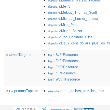
:Maurice_Marsac_(acteur)
dbpedia-fr
:MeTV
dbpedia-fr
:Melody_Thomas_Scott
dbpedia-fr
:Michael_Lerner_(acteur)
dbpedia-fr
:Mike_Post
dbpedia-fr
:Milton_Selzer
dbpedia-fr
:The_Rockford_Files
dbpedia-fr
:Deux_cent_dollars_plus_les_fr
dbpedia-fr
is
hasTarget
of
:SvFrResource
oa:
tag-fr
:EsFrResource
tag-fr
:EnFrResource
tag-fr
:ItFrResource
tag-fr
:WdtFrResource
tag-fr
is
primaryTopic
of
:200_dollars_plus_les_frais
foaf:
wikipedia-fr