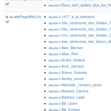
of
:Deux_cent_dollars_plus_les_fr
dbpedia-fr
is
wikiPageWikiLink
:1977_à_la_télévision
dbo:
dbpedia-fr
of
:35e_cérémonie_des_Golden_
dbpedia-fr
:36e_cérémonie_des_Golden_
dbpedia-fr
:37e_cérémonie_des_Golden_
dbpedia-fr
:44e_cérémonie_des_Saturn_A
dbpedia-fr
:Alan_Manson
dbpedia-fr
:Allan_Rich
dbpedia-fr
:André_Holland
dbpedia-fr
:Arch_Johnson
dbpedia-fr
:Arlene_Golonka
dbpedia-fr
:Ashley_Jones
dbpedia-fr
:Atlantide,_l'empire_perdu
dbpedia-fr
:Barbara_Carrera
dbpedia-fr
:Barbara_Leigh
dbpedia-fr
:Bill_Quinn
dbpedia-fr
:Bill_Zuckert
dbpedia-fr