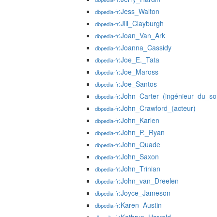
:Jess_Walton
dbpedia-fr
:Jill_Clayburgh
dbpedia-fr
:Joan_Van_Ark
dbpedia-fr
:Joanna_Cassidy
dbpedia-fr
:Joe_E._Tata
dbpedia-fr
:Joe_Maross
dbpedia-fr
:Joe_Santos
dbpedia-fr
:John_Carter_(ingénieur_du_so
dbpedia-fr
:John_Crawford_(acteur)
dbpedia-fr
:John_Karlen
dbpedia-fr
:John_P._Ryan
dbpedia-fr
:John_Quade
dbpedia-fr
:John_Saxon
dbpedia-fr
:John_Trinian
dbpedia-fr
:John_van_Dreelen
dbpedia-fr
:Joyce_Jameson
dbpedia-fr
:Karen_Austin
dbpedia-fr