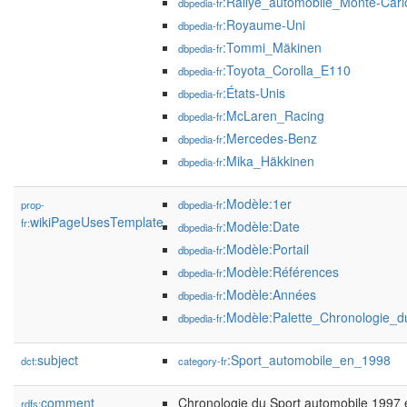
:Rallye_automobile_Monte-Carl
dbpedia-fr
:Royaume-Uni
dbpedia-fr
:Tommi_Mäkinen
dbpedia-fr
:Toyota_Corolla_E110
dbpedia-fr
:États-Unis
dbpedia-fr
:McLaren_Racing
dbpedia-fr
:Mercedes-Benz
dbpedia-fr
:Mika_Häkkinen
dbpedia-fr
:Modèle:1er
prop-
dbpedia-fr
wikiPageUsesTemplate
fr:
:Modèle:Date
dbpedia-fr
:Modèle:Portail
dbpedia-fr
:Modèle:Références
dbpedia-fr
:Modèle:Années
dbpedia-fr
:Modèle:Palette_Chronologie_d
dbpedia-fr
subject
:Sport_automobile_en_1998
dct:
category-fr
comment
Chronologie du Sport automobile 1997 e
rdfs: