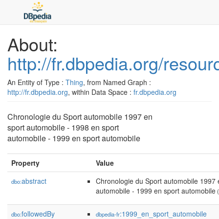
About:
http://fr.dbpedia.org/reso
An Entity of Type :
Thing
, from Named Graph :
http://fr.dbpedia.org
, within Data Space :
fr.dbpedia.org
Chronologie du Sport automobile 1997 en
sport automobile - 1998 en sport
automobile - 1999 en sport automobile
Property
Value
abstract
Chronologie du Sport automobile 1997 e
dbo:
automobile - 1999 en sport automobile
(
followedBy
:1999_en_sport_automobile
dbo:
dbpedia-fr