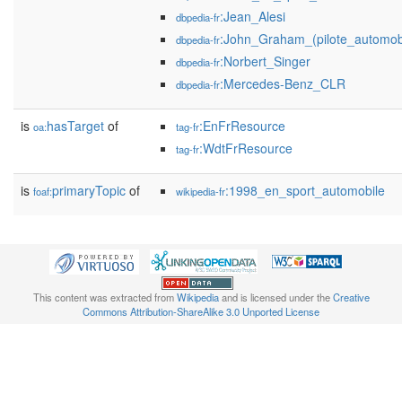
:Jean_Alesi
dbpedia-fr
:John_Graham_(pilote_automob
dbpedia-fr
:Norbert_Singer
dbpedia-fr
:Mercedes-Benz_CLR
dbpedia-fr
is
hasTarget
of
:EnFrResource
oa:
tag-fr
:WdtFrResource
tag-fr
is
primaryTopic
of
:1998_en_sport_automobile
foaf:
wikipedia-fr
This content was extracted from
Wikipedia
and is licensed under the
Creative
Commons Attribution-ShareAlike 3.0 Unported License