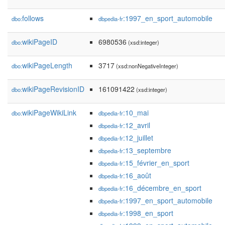
follows
:1997_en_sport_automobile
dbo:
dbpedia-fr
wikiPageID
6980536
dbo:
(xsd:integer)
wikiPageLength
3717
dbo:
(xsd:nonNegativeInteger)
wikiPageRevisionID
161091422
dbo:
(xsd:integer)
wikiPageWikiLink
:10_mai
dbo:
dbpedia-fr
:12_avril
dbpedia-fr
:12_juillet
dbpedia-fr
:13_septembre
dbpedia-fr
:15_février_en_sport
dbpedia-fr
:16_août
dbpedia-fr
:16_décembre_en_sport
dbpedia-fr
:1997_en_sport_automobile
dbpedia-fr
:1998_en_sport
dbpedia-fr