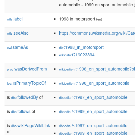
automobile - 1999 en sport automobile
(
label
1998 in motorsport
rdfs:
(en)
seeAlso
https://commons.wikimedia.org/wiki/Ca
rdfs:
sameAs
:1998_in_motorsport
owl:
dbr
:Q16023894
wikidata
wasDerivedFrom
:1998_en_sport_automobile?
prov:
wikipedia-fr
isPrimaryTopicOf
:1998_en_sport_automobile
foaf:
wikipedia-fr
is
followedBy
of
:1997_en_sport_automobile
dbo:
dbpedia-fr
is
follows
of
:1999_en_sport_automobile
dbo:
dbpedia-fr
is
wikiPageWikiLink
:1997_en_sport_automobile
dbo:
dbpedia-fr
of
:1999_en_sport_automobile
dbpedia-fr