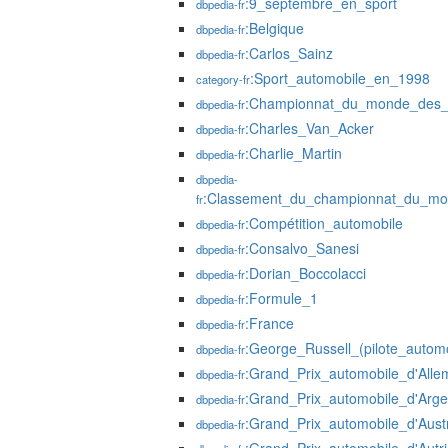
:9_septembre_en_sport
dbpedia-fr
:Belgique
dbpedia-fr
:Carlos_Sainz
dbpedia-fr
:Sport_automobile_en_1998
category-fr
:Championnat_du_monde_des_r
dbpedia-fr
:Charles_Van_Acker
dbpedia-fr
:Charlie_Martin
dbpedia-fr
dbpedia-
:Classement_du_championnat_du_mo
fr
:Compétition_automobile
dbpedia-fr
:Consalvo_Sanesi
dbpedia-fr
:Dorian_Boccolacci
dbpedia-fr
:Formule_1
dbpedia-fr
:France
dbpedia-fr
:George_Russell_(pilote_automo
dbpedia-fr
:Grand_Prix_automobile_d'All
dbpedia-fr
:Grand_Prix_automobile_d'Arge
dbpedia-fr
:Grand_Prix_automobile_d'Austr
dbpedia-fr