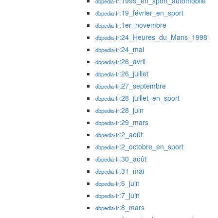
:1999_en_sport_automobile
dbpedia-fr
:19_février_en_sport
dbpedia-fr
:1er_novembre
dbpedia-fr
:24_Heures_du_Mans_1998
dbpedia-fr
:24_mai
dbpedia-fr
:26_avril
dbpedia-fr
:26_juillet
dbpedia-fr
:27_septembre
dbpedia-fr
:28_juillet_en_sport
dbpedia-fr
:28_juin
dbpedia-fr
:29_mars
dbpedia-fr
:2_août
dbpedia-fr
:2_octobre_en_sport
dbpedia-fr
:30_août
dbpedia-fr
:31_mai
dbpedia-fr
:6_juin
dbpedia-fr
:7_juin
dbpedia-fr
:8_mars
dbpedia-fr