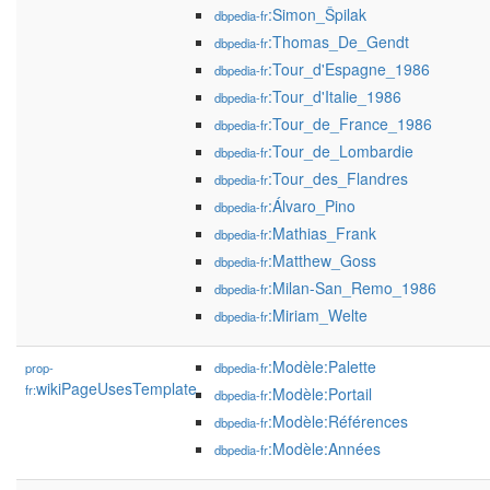
:Simon_Špilak
dbpedia-fr
:Thomas_De_Gendt
dbpedia-fr
:Tour_d'Espagne_1986
dbpedia-fr
:Tour_d'Italie_1986
dbpedia-fr
:Tour_de_France_1986
dbpedia-fr
:Tour_de_Lombardie
dbpedia-fr
:Tour_des_Flandres
dbpedia-fr
:Álvaro_Pino
dbpedia-fr
:Mathias_Frank
dbpedia-fr
:Matthew_Goss
dbpedia-fr
:Milan-San_Remo_1986
dbpedia-fr
:Miriam_Welte
dbpedia-fr
:Modèle:Palette
prop-
dbpedia-fr
wikiPageUsesTemplate
fr:
:Modèle:Portail
dbpedia-fr
:Modèle:Références
dbpedia-fr
:Modèle:Années
dbpedia-fr