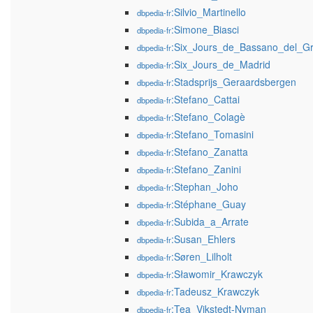
:Silvio_Martinello
dbpedia-fr
:Simone_Biasci
dbpedia-fr
:Six_Jours_de_Bassano_del_G
dbpedia-fr
:Six_Jours_de_Madrid
dbpedia-fr
:Stadsprijs_Geraardsbergen
dbpedia-fr
:Stefano_Cattai
dbpedia-fr
:Stefano_Colagè
dbpedia-fr
:Stefano_Tomasini
dbpedia-fr
:Stefano_Zanatta
dbpedia-fr
:Stefano_Zanini
dbpedia-fr
:Stephan_Joho
dbpedia-fr
:Stéphane_Guay
dbpedia-fr
:Subida_a_Arrate
dbpedia-fr
:Susan_Ehlers
dbpedia-fr
:Søren_Lilholt
dbpedia-fr
:Sławomir_Krawczyk
dbpedia-fr
:Tadeusz_Krawczyk
dbpedia-fr
:Tea_Vikstedt-Nyman
dbpedia-fr