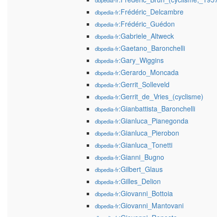
dbpedia-fr
:Frédéric_Delcambre
dbpedia-fr
:Frédéric_Guédon
dbpedia-fr
:Gabriele_Altweck
dbpedia-fr
:Gaetano_Baronchelli
dbpedia-fr
:Gary_Wiggins
dbpedia-fr
:Gerardo_Moncada
dbpedia-fr
:Gerrit_Solleveld
dbpedia-fr
:Gerrit_de_Vries_(cyclisme)
dbpedia-fr
:Gianbattista_Baronchelli
dbpedia-fr
:Gianluca_Pianegonda
dbpedia-fr
:Gianluca_Pierobon
dbpedia-fr
:Gianluca_Tonetti
dbpedia-fr
:Gianni_Bugno
dbpedia-fr
:Gilbert_Glaus
dbpedia-fr
:Gilles_Delion
dbpedia-fr
:Giovanni_Bottoia
dbpedia-fr
:Giovanni_Mantovani
dbpedia-fr