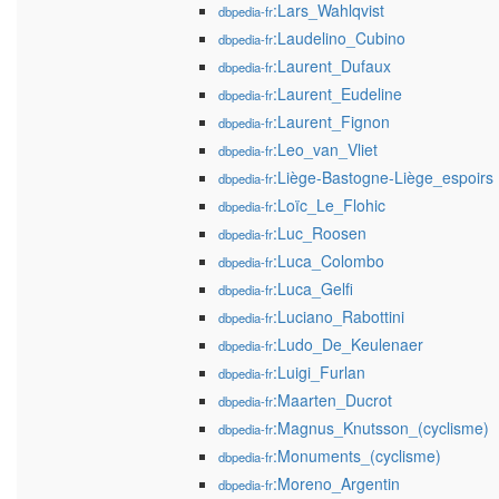
:Lars_Wahlqvist
dbpedia-fr
:Laudelino_Cubino
dbpedia-fr
:Laurent_Dufaux
dbpedia-fr
:Laurent_Eudeline
dbpedia-fr
:Laurent_Fignon
dbpedia-fr
:Leo_van_Vliet
dbpedia-fr
:Liège-Bastogne-Liège_espoirs
dbpedia-fr
:Loïc_Le_Flohic
dbpedia-fr
:Luc_Roosen
dbpedia-fr
:Luca_Colombo
dbpedia-fr
:Luca_Gelfi
dbpedia-fr
:Luciano_Rabottini
dbpedia-fr
:Ludo_De_Keulenaer
dbpedia-fr
:Luigi_Furlan
dbpedia-fr
:Maarten_Ducrot
dbpedia-fr
:Magnus_Knutsson_(cyclisme)
dbpedia-fr
:Monuments_(cyclisme)
dbpedia-fr
:Moreno_Argentin
dbpedia-fr