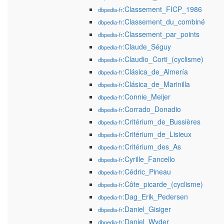
:Classement_FICP_1986
dbpedia-fr
:Classement_du_combiné
dbpedia-fr
:Classement_par_points
dbpedia-fr
:Claude_Séguy
dbpedia-fr
:Claudio_Corti_(cyclisme)
dbpedia-fr
:Clásica_de_Almería
dbpedia-fr
:Clásica_de_Marinilla
dbpedia-fr
:Connie_Meijer
dbpedia-fr
:Corrado_Donadio
dbpedia-fr
:Critérium_de_Bussières
dbpedia-fr
:Critérium_de_Lisieux
dbpedia-fr
:Critérium_des_As
dbpedia-fr
:Cyrille_Fancello
dbpedia-fr
:Cédric_Pineau
dbpedia-fr
:Côte_picarde_(cyclisme)
dbpedia-fr
:Dag_Erik_Pedersen
dbpedia-fr
:Daniel_Gisiger
dbpedia-fr
:Daniel_Wyder
dbpedia-fr