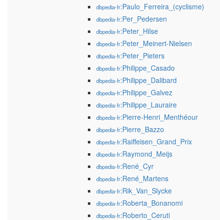
:Paulo_Ferreira_(cyclisme)
dbpedia-fr
:Per_Pedersen
dbpedia-fr
:Peter_Hilse
dbpedia-fr
:Peter_Meinert-Nielsen
dbpedia-fr
:Peter_Pieters
dbpedia-fr
:Philippe_Casado
dbpedia-fr
:Philippe_Dalibard
dbpedia-fr
:Philippe_Galvez
dbpedia-fr
:Philippe_Lauraire
dbpedia-fr
:Pierre-Henri_Menthéour
dbpedia-fr
:Pierre_Bazzo
dbpedia-fr
:Raiffeisen_Grand_Prix
dbpedia-fr
:Raymond_Meijs
dbpedia-fr
:René_Cyr
dbpedia-fr
:René_Martens
dbpedia-fr
:Rik_Van_Slycke
dbpedia-fr
:Roberta_Bonanomi
dbpedia-fr
:Roberto_Ceruti
dbpedia-fr