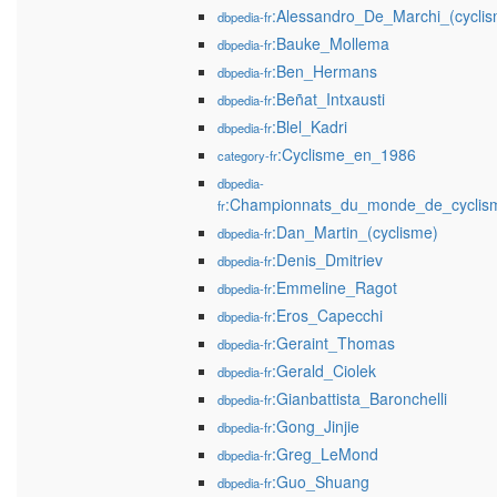
:Alessandro_De_Marchi_(cyclis
dbpedia-fr
:Bauke_Mollema
dbpedia-fr
:Ben_Hermans
dbpedia-fr
:Beñat_Intxausti
dbpedia-fr
:Blel_Kadri
dbpedia-fr
:Cyclisme_en_1986
category-fr
dbpedia-
:Championnats_du_monde_de_cyclis
fr
:Dan_Martin_(cyclisme)
dbpedia-fr
:Denis_Dmitriev
dbpedia-fr
:Emmeline_Ragot
dbpedia-fr
:Eros_Capecchi
dbpedia-fr
:Geraint_Thomas
dbpedia-fr
:Gerald_Ciolek
dbpedia-fr
:Gianbattista_Baronchelli
dbpedia-fr
:Gong_Jinjie
dbpedia-fr
:Greg_LeMond
dbpedia-fr
:Guo_Shuang
dbpedia-fr