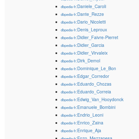
:Daniele_Caroli
dbpedia-fr
:Dante_Rezze
dbpedia-fr
:Dario_Nicoletti
dbpedia-fr
:Denis_Leproux
dbpedia-fr
:Didier_Faivre-Pierret
dbpedia-fr
:Didier_Garcia
dbpedia-fr
:Didier_Virvaleix
dbpedia-fr
:Dirk_Demol
dbpedia-fr
:Dominique_Le_Bon
dbpedia-fr
:Edgar_Corredor
dbpedia-fr
:Eduardo_Chozas
dbpedia-fr
:Eduardo_Correia
dbpedia-fr
:Edwig_Van_Hooydonck
dbpedia-fr
:Emanuele_Bombini
dbpedia-fr
:Endrio_Leoni
dbpedia-fr
:Enrico_Zaina
dbpedia-fr
:Enrique_Aja
dbpedia-fr
:Enzo_Mezzapesa
dbpedia-fr