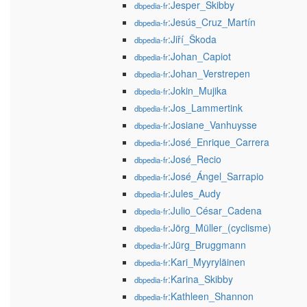
:Jesper_Skibby
dbpedia-fr
:Jesús_Cruz_Martín
dbpedia-fr
:Jiří_Škoda
dbpedia-fr
:Johan_Capiot
dbpedia-fr
:Johan_Verstrepen
dbpedia-fr
:Jokin_Mujika
dbpedia-fr
:Jos_Lammertink
dbpedia-fr
:Josiane_Vanhuysse
dbpedia-fr
:José_Enrique_Carrera
dbpedia-fr
:José_Recio
dbpedia-fr
:José_Ángel_Sarrapio
dbpedia-fr
:Jules_Audy
dbpedia-fr
:Julio_César_Cadena
dbpedia-fr
:Jörg_Müller_(cyclisme)
dbpedia-fr
:Jürg_Bruggmann
dbpedia-fr
:Kari_Myyryläinen
dbpedia-fr
:Karina_Skibby
dbpedia-fr
:Kathleen_Shannon
dbpedia-fr