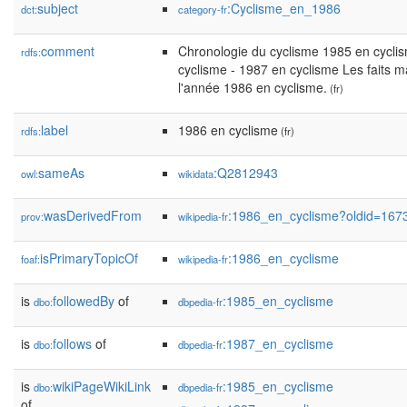
subject
:Cyclisme_en_1986
dct:
category-fr
comment
Chronologie du cyclisme 1985 en cycli
rdfs:
cyclisme - 1987 en cyclisme Les faits 
l'année 1986 en cyclisme.
(fr)
label
1986 en cyclisme
rdfs:
(fr)
sameAs
:Q2812943
owl:
wikidata
wasDerivedFrom
:1986_en_cyclisme?oldid=16
prov:
wikipedia-fr
isPrimaryTopicOf
:1986_en_cyclisme
foaf:
wikipedia-fr
is
followedBy
of
:1985_en_cyclisme
dbo:
dbpedia-fr
is
follows
of
:1987_en_cyclisme
dbo:
dbpedia-fr
is
wikiPageWikiLink
:1985_en_cyclisme
dbo:
dbpedia-fr
of