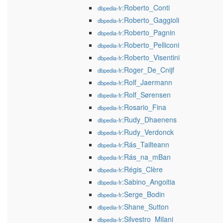
:Roberto_Conti
dbpedia-fr
:Roberto_Gaggioli
dbpedia-fr
:Roberto_Pagnin
dbpedia-fr
:Roberto_Pelliconi
dbpedia-fr
:Roberto_Visentini
dbpedia-fr
:Roger_De_Cnijf
dbpedia-fr
:Rolf_Jaermann
dbpedia-fr
:Rolf_Sørensen
dbpedia-fr
:Rosario_Fina
dbpedia-fr
:Rudy_Dhaenens
dbpedia-fr
:Rudy_Verdonck
dbpedia-fr
:Rás_Tailteann
dbpedia-fr
:Rás_na_mBan
dbpedia-fr
:Régis_Clère
dbpedia-fr
:Sabino_Angoitia
dbpedia-fr
:Serge_Bodin
dbpedia-fr
:Shane_Sutton
dbpedia-fr
:Silvestro_Milani
dbpedia-fr