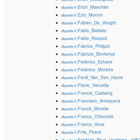
:Erich_Maechler
dbpedia-fr
:Ezio_Moroni
dbpedia-fr
:Fabien_De_Vooght
dbpedia-fr
:Fabio_Baldato
dbpedia-fr
:Fabio_Roscioli
dbpedia-fr
:Fabrice_Philipot
dbpedia-fr
:Fabrizio_Bontempi
dbpedia-fr
:Federico_Echave
dbpedia-fr
:Federico_Moreira
dbpedia-fr
:Ferdi_Van_Den_Haute
dbpedia-fr
:Flavio_Vanzella
dbpedia-fr
:Francis_Castaing
dbpedia-fr
:Francisco_Antequera
dbpedia-fr
:Franck_Morelle
dbpedia-fr
:Franco_Chioccioli
dbpedia-fr
:Franco_Vona
dbpedia-fr
:Frits_Pirard
dbpedia-fr
:Frédéric_Brun_(cyclisme,_195