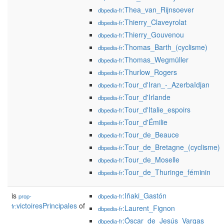
:Thea_van_Rijnsoever
dbpedia-fr
:Thierry_Claveyrolat
dbpedia-fr
:Thierry_Gouvenou
dbpedia-fr
:Thomas_Barth_(cyclisme)
dbpedia-fr
:Thomas_Wegmüller
dbpedia-fr
:Thurlow_Rogers
dbpedia-fr
:Tour_d'Iran_-_Azerbaïdjan
dbpedia-fr
:Tour_d'Irlande
dbpedia-fr
:Tour_d'Italie_espoirs
dbpedia-fr
:Tour_d'Émilie
dbpedia-fr
:Tour_de_Beauce
dbpedia-fr
:Tour_de_Bretagne_(cyclisme)
dbpedia-fr
:Tour_de_Moselle
dbpedia-fr
:Tour_de_Thuringe_féminin
dbpedia-fr
is
:Iñaki_Gastón
prop-
dbpedia-fr
victoiresPrincipales
of
fr:
:Laurent_Fignon
dbpedia-fr
:Óscar_de_Jesús_Vargas
dbpedia-fr