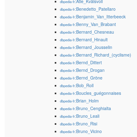
:Atle_Kvålsvoll
dbpedia-fr
:Benedetto_Patellaro
dbpedia-fr
:Benjamin_Van_Itterbeeck
dbpedia-fr
:Benny_Van_Brabant
dbpedia-fr
:Bernard_Chesneau
dbpedia-fr
:Bernard_Hinault
dbpedia-fr
:Bernard_Jousselin
dbpedia-fr
:Bernard_Richard_(cyclisme)
dbpedia-fr
:Bernd_Dittert
dbpedia-fr
:Bernd_Drogan
dbpedia-fr
:Bernd_Gröne
dbpedia-fr
:Bob_Roll
dbpedia-fr
:Boucles_guégonnaises
dbpedia-fr
:Brian_Holm
dbpedia-fr
:Bruno_Cenghialta
dbpedia-fr
:Bruno_Leali
dbpedia-fr
:Bruno_Risi
dbpedia-fr
:Bruno_Vicino
dbpedia-fr