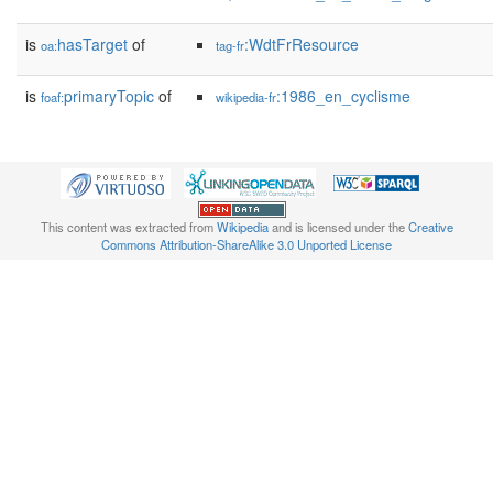
is
hasTarget
of
:WdtFrResource
oa:
tag-fr
is
primaryTopic
of
:1986_en_cyclisme
foaf:
wikipedia-fr
This content was extracted from
Wikipedia
and is licensed under the
Creative
Commons Attribution-ShareAlike 3.0 Unported License