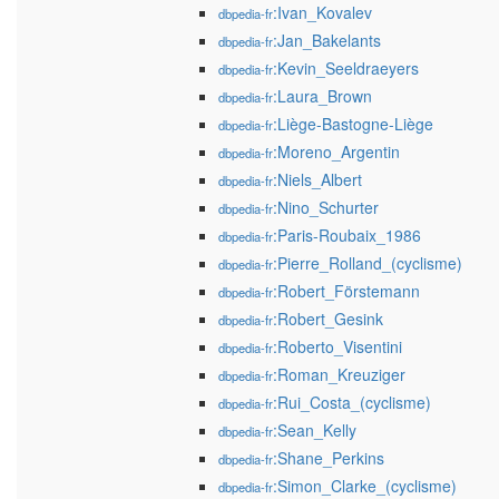
:Ivan_Kovalev
dbpedia-fr
:Jan_Bakelants
dbpedia-fr
:Kevin_Seeldraeyers
dbpedia-fr
:Laura_Brown
dbpedia-fr
:Liège-Bastogne-Liège
dbpedia-fr
:Moreno_Argentin
dbpedia-fr
:Niels_Albert
dbpedia-fr
:Nino_Schurter
dbpedia-fr
:Paris-Roubaix_1986
dbpedia-fr
:Pierre_Rolland_(cyclisme)
dbpedia-fr
:Robert_Förstemann
dbpedia-fr
:Robert_Gesink
dbpedia-fr
:Roberto_Visentini
dbpedia-fr
:Roman_Kreuziger
dbpedia-fr
:Rui_Costa_(cyclisme)
dbpedia-fr
:Sean_Kelly
dbpedia-fr
:Shane_Perkins
dbpedia-fr
:Simon_Clarke_(cyclisme)
dbpedia-fr