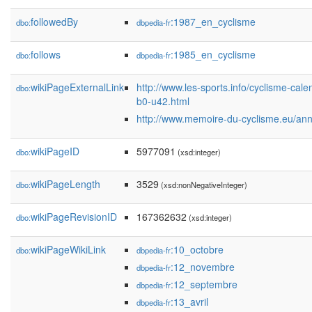
followedBy
:1987_en_cyclisme
dbo:
dbpedia-fr
follows
:1985_en_cyclisme
dbo:
dbpedia-fr
wikiPageExternalLink
http://www.les-sports.info/cyclisme-cale
dbo:
b0-u42.html
http://www.memoire-du-cyclisme.eu/an
wikiPageID
5977091
dbo:
(xsd:integer)
wikiPageLength
3529
dbo:
(xsd:nonNegativeInteger)
wikiPageRevisionID
167362632
dbo:
(xsd:integer)
wikiPageWikiLink
:10_octobre
dbo:
dbpedia-fr
:12_novembre
dbpedia-fr
:12_septembre
dbpedia-fr
:13_avril
dbpedia-fr