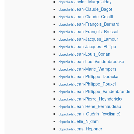
:Javier_Murguialday
dbpedia-fr
:Jean-Claude_Bagot
dbpedia-fr
:Jean-Claude_Colotti
dbpedia-fr
:Jean-François_Bernard
dbpedia-fr
:Jean-François_Bresset
dbpedia-fr
:Jean-Jacques_Lamour
dbpedia-fr
:Jean-Jacques_Philipp
dbpedia-fr
:Jean-Louis_Conan
dbpedia-fr
:Jean-Luc_Vandenbroucke
dbpedia-fr
:Jean-Marie_Wampers
dbpedia-fr
:Jean-Philippe_Duracka
dbpedia-fr
:Jean-Philippe_Rouxel
dbpedia-fr
:Jean-Philippe_Vandenbrande
dbpedia-fr
:Jean-Pierre_Heynderickx
dbpedia-fr
:Jean-René_Bernaudeau
dbpedia-fr
:Jean_Guérin_(cyclisme)
dbpedia-fr
:Jelle_Nijdam
dbpedia-fr
:Jens_Heppner
dbpedia-fr