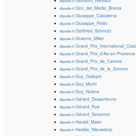
:Giovanni_Renosto
dbpedia-fr
:Giro_del_Medio_Brenta
dbpedia-fr
:Giuseppe_Calcaterra
dbpedia-fr
:Giuseppe_Petito
dbpedia-fr
:Gottfried_Schmutz
dbpedia-fr
:Graeme_Miller
dbpedia-fr
:Grand_Prix_International_Cost
dbpedia-fr
:Grand_Prix_d'Aix-en-Provence
dbpedia-fr
:Grand_Prix_de_Cannes
dbpedia-fr
:Grand_Prix_de_la_Somme
dbpedia-fr
:Guy_Gallopin
dbpedia-fr
:Guy_Morin
dbpedia-fr
:Guy_Nulens
dbpedia-fr
:Gérard_Dessertenne
dbpedia-fr
:Gérard_Rué
dbpedia-fr
:Gérard_Simonnot
dbpedia-fr
:Harald_Maier
dbpedia-fr
:Heddie_Nieuwdorp
dbpedia-fr