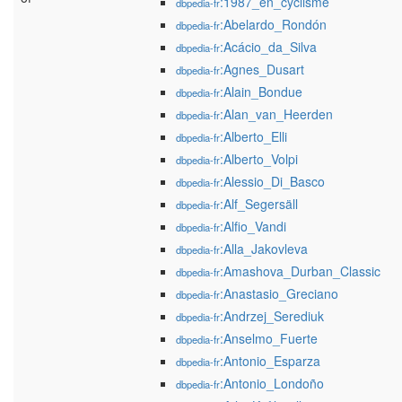
:1987_en_cyclisme
dbpedia-fr
:Abelardo_Rondón
dbpedia-fr
:Acácio_da_Silva
dbpedia-fr
:Agnes_Dusart
dbpedia-fr
:Alain_Bondue
dbpedia-fr
:Alan_van_Heerden
dbpedia-fr
:Alberto_Elli
dbpedia-fr
:Alberto_Volpi
dbpedia-fr
:Alessio_Di_Basco
dbpedia-fr
:Alf_Segersäll
dbpedia-fr
:Alfio_Vandi
dbpedia-fr
:Alla_Jakovleva
dbpedia-fr
:Amashova_Durban_Classic
dbpedia-fr
:Anastasio_Greciano
dbpedia-fr
:Andrzej_Serediuk
dbpedia-fr
:Anselmo_Fuerte
dbpedia-fr
:Antonio_Esparza
dbpedia-fr
:Antonio_Londoño
dbpedia-fr