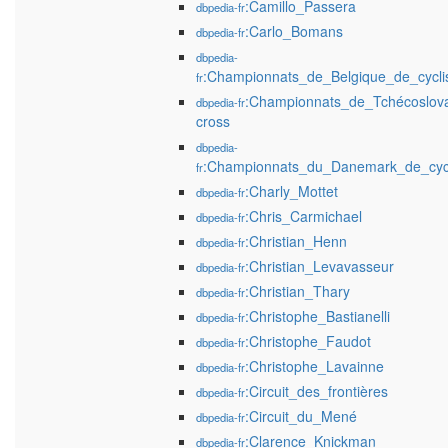
:Camillo_Passera
dbpedia-fr
:Carlo_Bomans
dbpedia-fr
dbpedia-
:Championnats_de_Belgique_de_cycli
fr
:Championnats_de_Tchécoslova
dbpedia-fr
cross
dbpedia-
:Championnats_du_Danemark_de_cyc
fr
:Charly_Mottet
dbpedia-fr
:Chris_Carmichael
dbpedia-fr
:Christian_Henn
dbpedia-fr
:Christian_Levavasseur
dbpedia-fr
:Christian_Thary
dbpedia-fr
:Christophe_Bastianelli
dbpedia-fr
:Christophe_Faudot
dbpedia-fr
:Christophe_Lavainne
dbpedia-fr
:Circuit_des_frontières
dbpedia-fr
:Circuit_du_Mené
dbpedia-fr
:Clarence_Knickman
dbpedia-fr