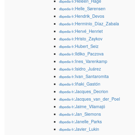
:Heleen_Hage
dbpedia-fr
:Helle_Sørensen
dbpedia-fr
:Hendrik_Devos
dbpedia-fr
:Herminio_Díaz_Zabala
dbpedia-fr
:Hervé_Henriet
dbpedia-fr
:Hristo_Zaykov
dbpedia-fr
:Hubert_Seiz
dbpedia-fr
:Ildiko_Paczova
dbpedia-fr
:Ines_Varenkamp
dbpedia-fr
:Isidro_Juárez
dbpedia-fr
:Ivan_Santaromita
dbpedia-fr
:Iñaki_Gastón
dbpedia-fr
:Jacques_Decrion
dbpedia-fr
:Jacques_van_der_Poel
dbpedia-fr
:Jaime_Vilamajó
dbpedia-fr
:Jan_Siemons
dbpedia-fr
:Janelle_Parks
dbpedia-fr
:Javier_Lukin
dbpedia-fr