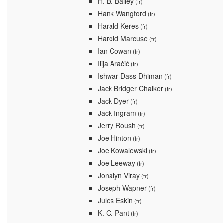
H. B. Bailey
(fr)
Hank Wangford
(fr)
Harald Keres
(fr)
Harold Marcuse
(fr)
Ian Cowan
(fr)
Ilija Aračić
(fr)
Ishwar Dass Dhiman
(fr)
Jack Bridger Chalker
(fr)
Jack Dyer
(fr)
Jack Ingram
(fr)
Jerry Roush
(fr)
Joe Hinton
(fr)
Joe Kowalewski
(fr)
Joe Leeway
(fr)
Jonalyn Viray
(fr)
Joseph Wapner
(fr)
Jules Eskin
(fr)
K. C. Pant
(fr)