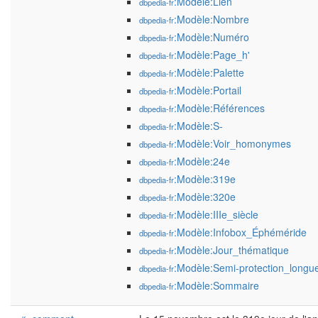
:Modèle:Lien
dbpedia-fr
:Modèle:Nombre
dbpedia-fr
:Modèle:Numéro
dbpedia-fr
:Modèle:Page_h'
dbpedia-fr
:Modèle:Palette
dbpedia-fr
:Modèle:Portail
dbpedia-fr
:Modèle:Références
dbpedia-fr
:Modèle:S-
dbpedia-fr
:Modèle:Voir_homonymes
dbpedia-fr
:Modèle:24e
dbpedia-fr
:Modèle:319e
dbpedia-fr
:Modèle:320e
dbpedia-fr
:Modèle:IIIe_siècle
dbpedia-fr
:Modèle:Infobox_Éphéméride
dbpedia-fr
:Modèle:Jour_thématique
dbpedia-fr
:Modèle:Semi-protection_longu
dbpedia-fr
:Modèle:Sommaire
dbpedia-fr