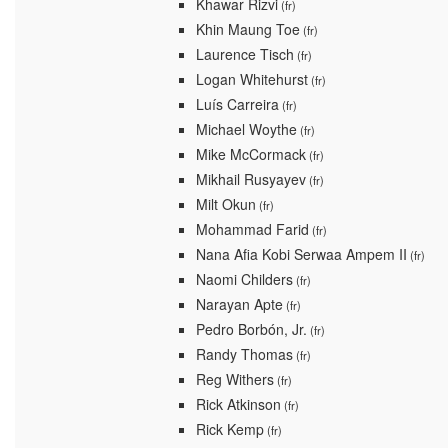
Khawar Rizvi
(fr)
Khin Maung Toe
(fr)
Laurence Tisch
(fr)
Logan Whitehurst
(fr)
Luís Carreira
(fr)
Michael Woythe
(fr)
Mike McCormack
(fr)
Mikhail Rusyayev
(fr)
Milt Okun
(fr)
Mohammad Farid
(fr)
Nana Afia Kobi Serwaa Ampem II
(fr)
Naomi Childers
(fr)
Narayan Apte
(fr)
Pedro Borbón, Jr.
(fr)
Randy Thomas
(fr)
Reg Withers
(fr)
Rick Atkinson
(fr)
Rick Kemp
(fr)