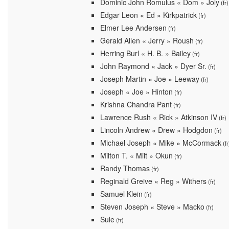
Dominic John Romulus « Dom » Joly
(fr)
Edgar Leon « Ed » Kirkpatrick
(fr)
Elmer Lee Andersen
(fr)
Gerald Allen « Jerry » Roush
(fr)
Herring Burl « H. B. » Bailey
(fr)
John Raymond « Jack » Dyer Sr.
(fr)
Joseph Martin « Joe » Leeway
(fr)
Joseph « Joe » Hinton
(fr)
Krishna Chandra Pant
(fr)
Lawrence Rush « Rick » Atkinson IV
(fr)
Lincoln Andrew « Drew » Hodgdon
(fr)
Michael Joseph « Mike » McCormack
(fr
Milton T. « Milt » Okun
(fr)
Randy Thomas
(fr)
Reginald Greive « Reg » Withers
(fr)
Samuel Klein
(fr)
Steven Joseph « Steve » Macko
(fr)
Sule
(fr)