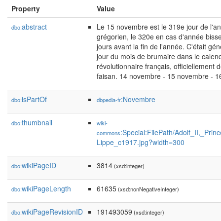
Property
Value
abstract
Le 15 novembre est le 319e jour de l'a
dbo:
grégorien, le 320e en cas d'année bissext
jours avant la fin de l'année. C'était g
jour du mois de brumaire dans le calendr
révolutionnaire français, officiellemen
faisan. 14 novembre - 15 novembre - 
isPartOf
:Novembre
dbo:
dbpedia-fr
thumbnail
dbo:
wiki-
:Special:FilePath/Adolf_II,_Pr
commons
Lippe_c1917.jpg?width=300
wikiPageID
3814
dbo:
(xsd:integer)
wikiPageLength
61635
dbo:
(xsd:nonNegativeInteger)
wikiPageRevisionID
191493059
dbo:
(xsd:integer)