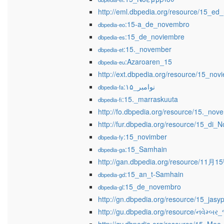
http://eml.dbpedia.org/resource/15_e
:15-a_de_novembro
dbpedia-eo
:15_de_noviembre
dbpedia-es
:15._november
dbpedia-et
:Azaroaren_15
dbpedia-eu
http://ext.dbpedia.org/resource/15_nov
:۱۵_نوامبر
dbpedia-fa
:15._marraskuuta
dbpedia-fi
http://fo.dbpedia.org/resource/15._nov
http://fur.dbpedia.org/resource/15_di_
:15_novimber
dbpedia-fy
:15_Samhain
dbpedia-ga
http://gan.dbpedia.org/resource/11月1
:15_an_t-Samhain
dbpedia-gd
:15_de_novembro
dbpedia-gl
http://gn.dbpedia.org/resource/15_jasyp
http://gu.dbpedia.org/resource/નવેમ્બર_