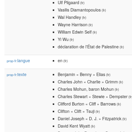
Ulf Pilgaard
(fr)
Vasilis Diamantopoulos
(fr)
Wal Handley
(fr)
Wayne Harrison
(fr)
William Edwin Self
(fr)
Yi Wu
(fr)
déclaration de l'État de Palestine
(fr)
langue
en
prop-fr:
(fr)
texte
Benjamin « Benny » Elias
prop-fr:
(fr)
Charles John « Charlie » Grimm
(fr)
Charles Mohun, baron Mohun
(fr)
Charles Stewart « Stewie » Dempster
(fr
Clifford Burton « Cliff » Barrows
(fr)
Clifton « Clift » Tsuji
(fr)
Daniel Joseph « D. J. » Fitzpatrick
(fr)
David Kent Wyatt
(fr)