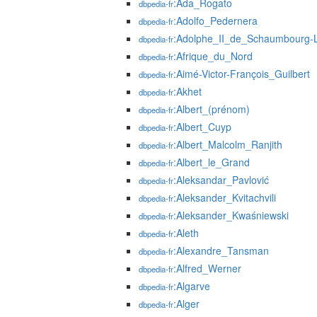
:Ada_Rogato
dbpedia-fr
:Adolfo_Pedernera
dbpedia-fr
:Adolphe_II_de_Schaumbourg-
dbpedia-fr
:Afrique_du_Nord
dbpedia-fr
:Aimé-Victor-François_Guilbert
dbpedia-fr
:Akhet
dbpedia-fr
:Albert_(prénom)
dbpedia-fr
:Albert_Cuyp
dbpedia-fr
:Albert_Malcolm_Ranjith
dbpedia-fr
:Albert_le_Grand
dbpedia-fr
:Aleksandar_Pavlović
dbpedia-fr
:Aleksander_Kvitachvili
dbpedia-fr
:Aleksander_Kwaśniewski
dbpedia-fr
:Aleth
dbpedia-fr
:Alexandre_Tansman
dbpedia-fr
:Alfred_Werner
dbpedia-fr
:Algarve
dbpedia-fr
:Alger
dbpedia-fr