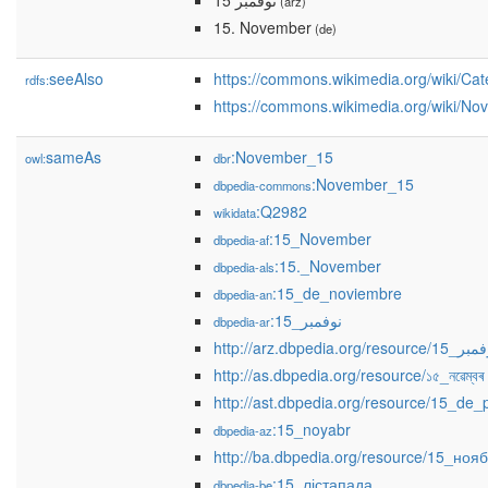
15 نوفمبر
(arz)
15. November
(de)
seeAlso
https://commons.wikimedia.org/wiki/C
rdfs:
https://commons.wikimedia.org/wiki/N
sameAs
:November_15
owl:
dbr
:November_15
dbpedia-commons
:Q2982
wikidata
:15_November
dbpedia-af
:15._November
dbpedia-als
:15_de_noviembre
dbpedia-an
:15_نوفمبر
dbpedia-ar
http://arz.dbpedia.org/resourc
http://as.dbpedia.org/resource/১৫_নৱেম্বৰ
http://ast.dbpedia.org/resource/15_de_
:15_noyabr
dbpedia-az
http://ba.dbpedia.org/resource/15_ноя
:15_лістапада
dbpedia-be