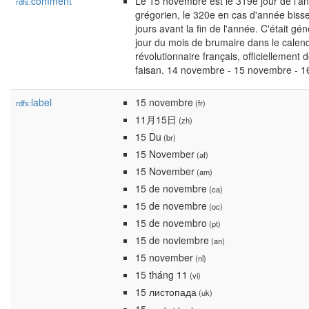
comment
Le 15 novembre est le 319e jour de l'a
rdfs:
grégorien, le 320e en cas d'année bissext
jours avant la fin de l'année. C'était g
jour du mois de brumaire dans le calendr
révolutionnaire français, officiellemen
faisan. 14 novembre - 15 novembre - 
label
15 novembre
rdfs:
(fr)
11月15日
(zh)
15 Du
(br)
15 November
(af)
15 November
(am)
15 de novembre
(ca)
15 de novembre
(oc)
15 de novembro
(pt)
15 de noviembre
(an)
15 november
(nl)
15 tháng 11
(vi)
15 листопада
(uk)