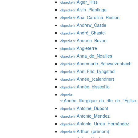
:Alger_Hiss
dbpedia-fr
:Alvin_Plantinga
dbpedia-fr
:Ana_Carolina_Reston
dbpedia-fr
:Andrew_Castle
dbpedia-fr
:André_Chastel
dbpedia-fr
:Aneurin_Bevan
dbpedia-fr
:Angleterre
dbpedia-fr
:Anna_de_Noailles
dbpedia-fr
:Annemarie_Schwarzenbach
dbpedia-fr
:Anni-Frid_Lyngstad
dbpedia-fr
:Année_(calendrier)
dbpedia-fr
:Année_bissextile
dbpedia-fr
dbpedia-
:Année_liturgique_du_rite_de_l'Églis
fr
:Antoine_Dupont
dbpedia-fr
:Antonio_Mendez
dbpedia-fr
:Antonio_Urrea_Hernández
dbpedia-fr
:Arthur_(prénom)
dbpedia-fr