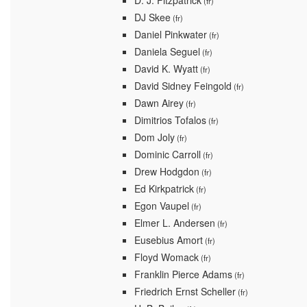
D. J. Fitzpatrick
(fr)
DJ Skee
(fr)
Daniel Pinkwater
(fr)
Daniela Seguel
(fr)
David K. Wyatt
(fr)
David Sidney Feingold
(fr)
Dawn Airey
(fr)
Dimitrios Tofalos
(fr)
Dom Joly
(fr)
Dominic Carroll
(fr)
Drew Hodgdon
(fr)
Ed Kirkpatrick
(fr)
Egon Vaupel
(fr)
Elmer L. Andersen
(fr)
Eusebius Amort
(fr)
Floyd Womack
(fr)
Franklin Pierce Adams
(fr)
Friedrich Ernst Scheller
(fr)