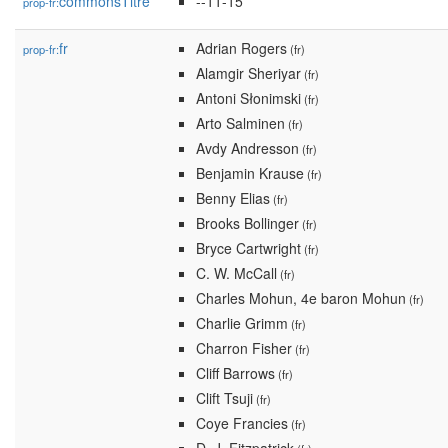
commonsTitre
--11-15
prop-fr:
fr
Adrian Rogers
prop-fr:
(fr)
Alamgir Sheriyar
(fr)
Antoni Słonimski
(fr)
Arto Salminen
(fr)
Avdy Andresson
(fr)
Benjamin Krause
(fr)
Benny Elias
(fr)
Brooks Bollinger
(fr)
Bryce Cartwright
(fr)
C. W. McCall
(fr)
Charles Mohun, 4e baron Mohun
(fr)
Charlie Grimm
(fr)
Charron Fisher
(fr)
Cliff Barrows
(fr)
Clift Tsuji
(fr)
Coye Francies
(fr)