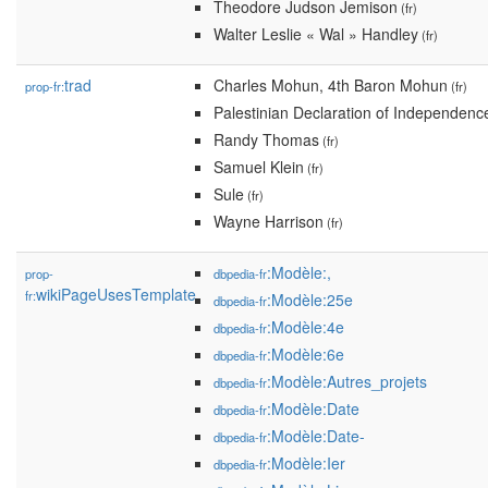
Theodore Judson Jemison
(fr)
Walter Leslie « Wal » Handley
(fr)
trad
Charles Mohun, 4th Baron Mohun
prop-fr:
(fr)
Palestinian Declaration of Independenc
Randy Thomas
(fr)
Samuel Klein
(fr)
Sule
(fr)
Wayne Harrison
(fr)
:Modèle:,
prop-
dbpedia-fr
wikiPageUsesTemplate
fr:
:Modèle:25e
dbpedia-fr
:Modèle:4e
dbpedia-fr
:Modèle:6e
dbpedia-fr
:Modèle:Autres_projets
dbpedia-fr
:Modèle:Date
dbpedia-fr
:Modèle:Date-
dbpedia-fr
:Modèle:Ier
dbpedia-fr