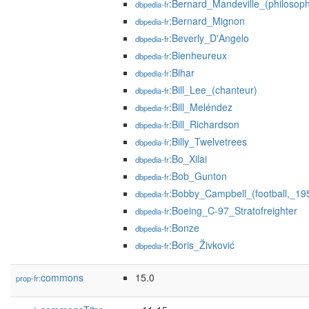
:Bernard_Mandeville_(philosop
dbpedia-fr
:Bernard_Mignon
dbpedia-fr
:Beverly_D'Angelo
dbpedia-fr
:Bienheureux
dbpedia-fr
:Bihar
dbpedia-fr
:Bill_Lee_(chanteur)
dbpedia-fr
:Bill_Meléndez
dbpedia-fr
:Bill_Richardson
dbpedia-fr
:Billy_Twelvetrees
dbpedia-fr
:Bo_Xilai
dbpedia-fr
:Bob_Gunton
dbpedia-fr
:Bobby_Campbell_(football,_19
dbpedia-fr
:Boeing_C-97_Stratofreighter
dbpedia-fr
:Bonze
dbpedia-fr
:Boris_Živković
dbpedia-fr
commons
15.0
prop-fr: