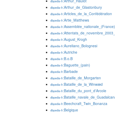
:Arthur_Haulot
dbpedia-fr
:Arthur_de_Glastonbury
dbpedia-fr
:Articles_de_la_Confédération
dbpedia-fr
:Artie_Matthews
dbpedia-fr
:Assemblée_nationale_(France)
dbpedia-fr
:Attentats_de_novembre_2003_
dbpedia-fr
:August_Krogh
dbpedia-fr
:Aureliano_Bolognesi
dbpedia-fr
:Autriche
dbpedia-fr
:B.o.B
dbpedia-fr
:Baguette_(pain)
dbpedia-fr
:Barbade
dbpedia-fr
:Bataille_de_Morgarten
dbpedia-fr
:Bataille_de_la_Winwæd
dbpedia-fr
:Bataille_du_pont_d'Arcole
dbpedia-fr
:Bataille_navale_de_Guadalcan
dbpedia-fr
:Beechcraft_Twin_Bonanza
dbpedia-fr
:Belgique
dbpedia-fr