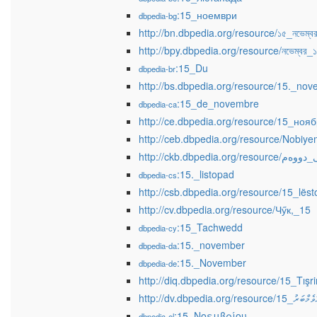
:15_ноември
dbpedia-bg
http://bn.dbpedia.org/resource/১৫_নভেম্ব
http://bpy.dbpedia.org/resource/নভেম্বর_
:15_Du
dbpedia-br
http://bs.dbpedia.org/resource/15._no
:15_de_novembre
dbpedia-ca
http://ce.dbpedia.org/resource/15_ноя
http://ceb.dbpedia.org/resource/Nobiy
:15._listopad
dbpedia-cs
http://csb.dbpedia.org/resource/15_lës
http://cv.dbpedia.org/resource/Чӳк,_15
:15_Tachwedd
dbpedia-cy
:15._november
dbpedia-da
:15._November
dbpedia-de
http://diq.dbpedia.org/resource/15_Tış
http://dv.dbpedia.org/resource/ަރު_15
:15_Νοεμβρίου
dbpedia-el