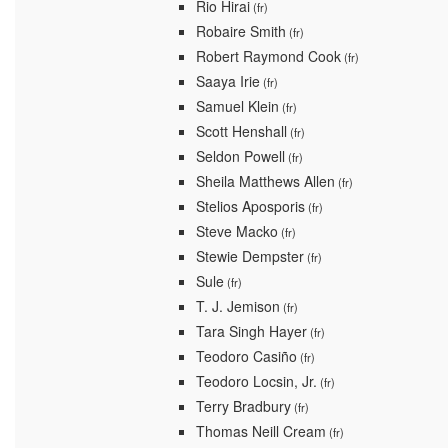
Rio Hirai
(fr)
Robaire Smith
(fr)
Robert Raymond Cook
(fr)
Saaya Irie
(fr)
Samuel Klein
(fr)
Scott Henshall
(fr)
Seldon Powell
(fr)
Sheila Matthews Allen
(fr)
Stelios Aposporis
(fr)
Steve Macko
(fr)
Stewie Dempster
(fr)
Sule
(fr)
T. J. Jemison
(fr)
Tara Singh Hayer
(fr)
Teodoro Casiño
(fr)
Teodoro Locsin, Jr.
(fr)
Terry Bradbury
(fr)
Thomas Neill Cream
(fr)