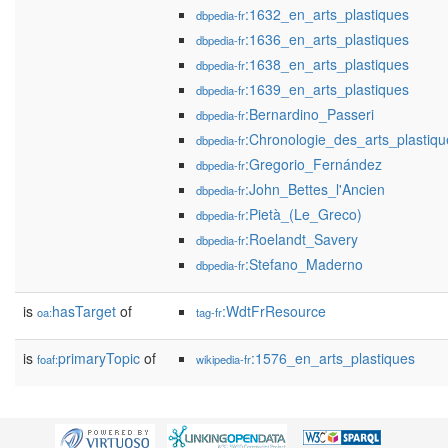
:1632_en_arts_plastiques
dbpedia-fr
:1636_en_arts_plastiques
dbpedia-fr
:1638_en_arts_plastiques
dbpedia-fr
:1639_en_arts_plastiques
dbpedia-fr
:Bernardino_Passeri
dbpedia-fr
:Chronologie_des_arts_plastiqu
dbpedia-fr
:Gregorio_Fernández
dbpedia-fr
:John_Bettes_l'Ancien
dbpedia-fr
:Pietà_(Le_Greco)
dbpedia-fr
:Roelandt_Savery
dbpedia-fr
:Stefano_Maderno
dbpedia-fr
is
hasTarget
of
:WdtFrResource
oa:
tag-fr
is
primaryTopic
of
:1576_en_arts_plastiques
foaf:
wikipedia-fr