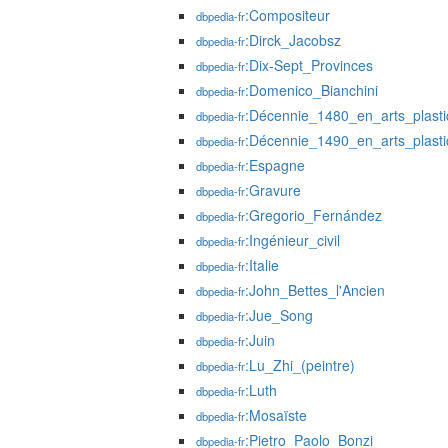
:Compositeur
dbpedia-fr
:Dirck_Jacobsz
dbpedia-fr
:Dix-Sept_Provinces
dbpedia-fr
:Domenico_Bianchini
dbpedia-fr
:Décennie_1480_en_arts_plast
dbpedia-fr
:Décennie_1490_en_arts_plast
dbpedia-fr
:Espagne
dbpedia-fr
:Gravure
dbpedia-fr
:Gregorio_Fernández
dbpedia-fr
:Ingénieur_civil
dbpedia-fr
:Italie
dbpedia-fr
:John_Bettes_l'Ancien
dbpedia-fr
:Jue_Song
dbpedia-fr
:Juin
dbpedia-fr
:Lu_Zhi_(peintre)
dbpedia-fr
:Luth
dbpedia-fr
:Mosaïste
dbpedia-fr
:Pietro_Paolo_Bonzi
dbpedia-fr