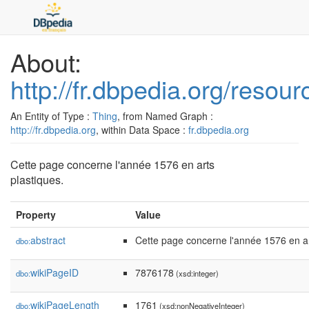
About:
http://fr.dbpedia.org/reso
An Entity of Type :
Thing
, from Named Graph :
http://fr.dbpedia.org
, within Data Space :
fr.dbpedia.org
Cette page concerne l'année 1576 en arts
plastiques.
Property
Value
abstract
Cette page concerne l'année 1576 en ar
dbo:
wikiPageID
7876178
dbo:
(xsd:integer)
wikiPageLength
1761
dbo:
(xsd:nonNegativeInteger)