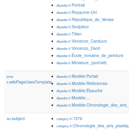
:Portrait
dbpedia-fr
:Royaume-Uni
dbpedia-fr
:République_de_Venise
dbpedia-fr
:Sculpteur
dbpedia-fr
:Titien
dbpedia-fr
:Vincenzo_Carducci
dbpedia-fr
:Vincenzo_Danti
dbpedia-fr
:École_romaine_de_peinture
dbpedia-fr
:Miniature_(portrait)
dbpedia-fr
:Modèle:Portail
prop-
dbpedia-fr
wikiPageUsesTemplate
fr:
:Modèle:Références
dbpedia-fr
:Modèle:Ébauche
dbpedia-fr
:Modèle:…
dbpedia-fr
:Modèle:Chronologie_des_arts_
dbpedia-fr
subject
:1576
dct:
category-fr
:Chronologie_des_arts_plastiq
category-fr