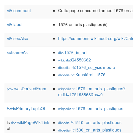
comment
Cette page concerne l'année 1576 en ar
rdfs:
label
1576 en arts plastiques
rdfs:
(fr)
seeAlso
https://commons.wikimedia.org/wiki/Ca
rdfs:
sameAs
:1576_in_art
owl:
dbr
:Q4550682
wikidata
:1576_во_уметноста
dbpedia-mk
:Kunståret_1576
dbpedia-no
wasDerivedFrom
:1576_en_arts_plastiques?
prov:
wikipedia-fr
oldid=175198868&ns=0
isPrimaryTopicOf
:1576_en_arts_plastiques
foaf:
wikipedia-fr
is
wikiPageWikiLink
:1510_en_arts_plastiques
dbo:
dbpedia-fr
of
:1530_en_arts_plastiques
dbpedia-fr