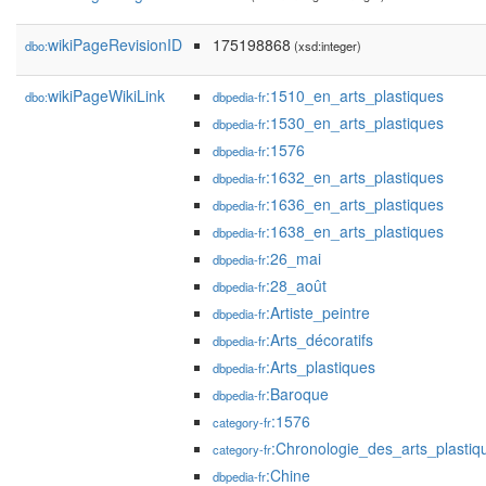
wikiPageRevisionID
175198868
dbo:
(xsd:integer)
wikiPageWikiLink
:1510_en_arts_plastiques
dbo:
dbpedia-fr
:1530_en_arts_plastiques
dbpedia-fr
:1576
dbpedia-fr
:1632_en_arts_plastiques
dbpedia-fr
:1636_en_arts_plastiques
dbpedia-fr
:1638_en_arts_plastiques
dbpedia-fr
:26_mai
dbpedia-fr
:28_août
dbpedia-fr
:Artiste_peintre
dbpedia-fr
:Arts_décoratifs
dbpedia-fr
:Arts_plastiques
dbpedia-fr
:Baroque
dbpedia-fr
:1576
category-fr
:Chronologie_des_arts_plastiq
category-fr
:Chine
dbpedia-fr