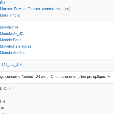
:Été
:Marcus_Fulvius_Flaccus_(consul_en_-125)
:Mars_(mois)
:Modèle:1er
:Modèle:Av_JC
:Modèle:Portail
:Modèle:Références
:Modèle:Années
:124_av._J.-C.
r
ge concerne l'année 124 av. J.-C. du calendrier julien proleptique.
(fr)
J.-C.
(fr)
N
(vi)
.
(pt)