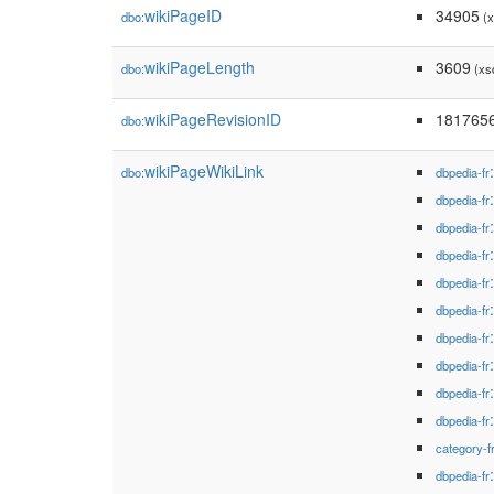
wikiPageID
34905
dbo:
(x
wikiPageLength
3609
dbo:
(xs
wikiPageRevisionID
181765
dbo:
wikiPageWikiLink
dbo:
dbpedia-fr
dbpedia-fr
dbpedia-fr
dbpedia-fr
dbpedia-fr
dbpedia-fr
dbpedia-fr
dbpedia-fr
dbpedia-fr
dbpedia-fr
category-f
dbpedia-fr