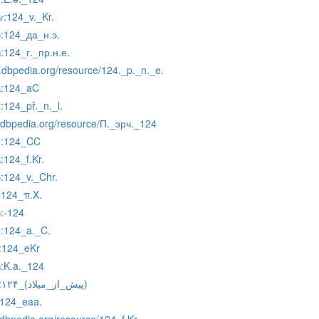
:124_v._Kr.
r
:124_да_н.э.
e
:124_г._пр.н.е.
g
s.dbpedia.org/resource/124._p._n._e.
:124_aC
a
:124_př._n._l.
s
v.dbpedia.org/resource/П._эрч._124
:124_CC
y
:124_f.Kr.
a
:124_v._Chr.
e
:124_π.Χ.
:-124
o
:124_a._C.
s
:124_eKr
:K.a._124
u
:۱۲۴_(پیش_از_میلاد)
:124_eaa.