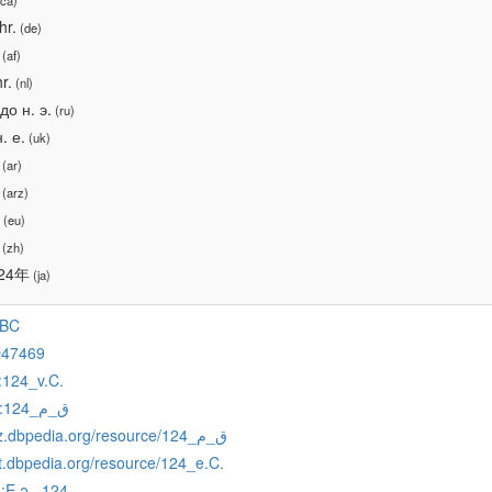
ca)
hr.
(de)
(af)
r.
(nl)
до н. э.
(ru)
. е.
(uk)
(ar)
(arz)
(eu)
(zh)
24年
(ja)
_BC
Q47469
:124_v.C.
:124_ق_م
http://arz.dbpedia.org/resource/124_ق_م
st.dbpedia.org/resource/124_e.C.
:E.ə._124
z