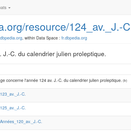
ats
dia.org/resource/124_av._J.-C
r.dbpedia.org
, within Data Space :
fr.dbpedia.org
J.-C. du calendrier julien proleptique.
ge concerne l'année 124 av. J.-C. du calendrier julien proleptique.
(fr)
:123_av._J.-C.
:125_av._J.-C.
:Années_120_av._J.-C.