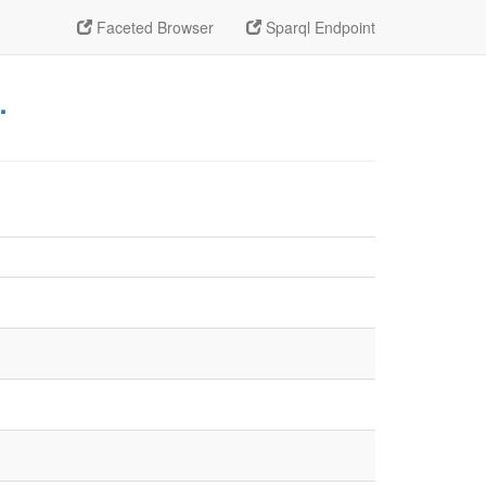
Faceted Browser
Sparql Endpoint
.