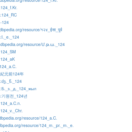
o.dbpedia.org/resource/124_f.Kr.
:124_f.Kr.
:124_RC
a
:-124
i.dbpedia.org/resource/१२४_ईसा_पूर्व
:I._e._124
u
hy.dbpedia.org/resource/Մ.թ.ա._124
:124_SM
:124_aK
:124_a.C.
:紀元前124年
:ძვ._წ._124
a
:Б._з._д._124_жыл
k
:기원전_124년
o
:124_a.C.n.
:124_v._Chr.
ij.dbpedia.org/resource/124_a.C.
t.dbpedia.org/resource/124_m._pr._m._e.