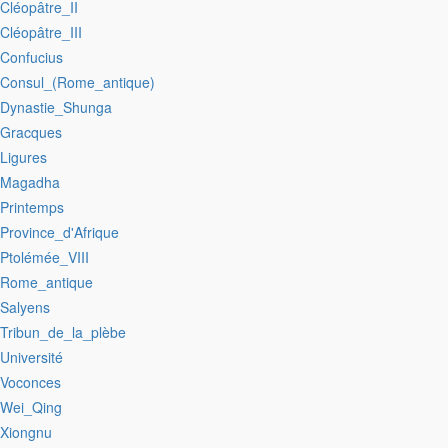
:Cléopâtre_II
:Cléopâtre_III
:Confucius
:Consul_(Rome_antique)
:Dynastie_Shunga
:Gracques
:Ligures
:Magadha
:Printemps
:Province_d'Afrique
:Ptolémée_VIII
:Rome_antique
:Salyens
:Tribun_de_la_plèbe
:Université
:Voconces
:Wei_Qing
:Xiongnu