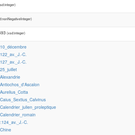
sd:integer)
d:nonNegativeInteger)
693
(xsd:integer)
:10_décembre
:122_av._J.-C.
:127_av._J.-C.
:25_juillet
:Alexandrie
:Antiochos_d'Ascalon
:Aurelius_Cotta
:Caius_Sextius_Calvinus
:Calendrier_julien_proleptique
:Calendrier_romain
:124_av._J.-C.
r
:Chine