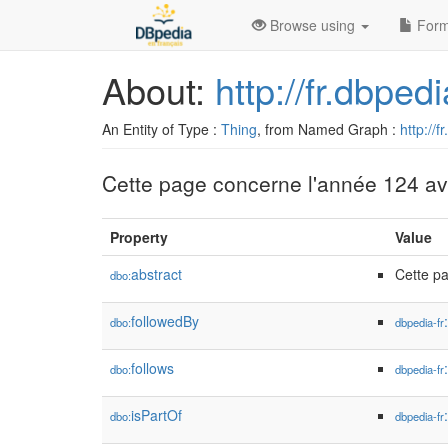
Browse using
Form
About:
http://fr.dbpe
An Entity of Type :
Thing
, from Named Graph :
http://f
Cette page concerne l'année 124 av. 
Property
Value
abstract
Cette pa
dbo:
followedBy
dbo:
dbpedia-fr
follows
dbo:
dbpedia-fr
isPartOf
dbo:
dbpedia-fr