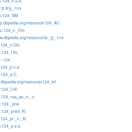
:124_п.н.е.
k
:इ.स.पू._१२४
r
:124_SM
s
nap.dbpedia.org/resource/124_AC
:124_v._Chr.
ds
ew.dbpedia.org/resource/इ॰_पू॰_१२४
:124_v.Chr.
:124_f.Kr.
o
:-124
c
:124_p.n.e.
:124_a.C.
u.dbpedia.org/resource/124_kñ
:124_î.Hr.
:124_год_до_н._э.
:124._pne.
h
:124_pred_Kr.
k
:124_pr._n._št.
:124_p.e.s.
q