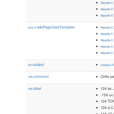
dbpedia-fr
dbpedia-fr
dbpedia-fr
wikiPageUsesTemplate
prop-fr:
dbpedia-fr
dbpedia-fr
dbpedia-fr
dbpedia-fr
dbpedia-fr
subject
dct:
category-f
comment
Cette pa
rdfs:
label
124 av. 
rdfs:
-124
(oc)
124 TC
124 a.C
124 aC