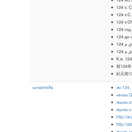
(
124 v. C
124 v.C.
124 v.Ch
124 год 
124 до н
124 ق م
124 ق م
K.a. 124
前124年
紀元前1
sameAs
:124
owl:
dbr
:
wikidata
dbpedia-af
dbpedia-ar
http://a
dbpedia-a