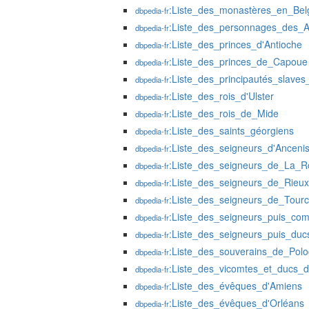
:Liste_des_monastères_en_Bel
dbpedia-fr
:Liste_des_personnages_des_A
dbpedia-fr
:Liste_des_princes_d'Antioche
dbpedia-fr
:Liste_des_princes_de_Capoue
dbpedia-fr
:Liste_des_principautés_slaves
dbpedia-fr
:Liste_des_rois_d'Ulster
dbpedia-fr
:Liste_des_rois_de_Mide
dbpedia-fr
:Liste_des_saints_géorgiens
dbpedia-fr
:Liste_des_seigneurs_d'Anceni
dbpedia-fr
:Liste_des_seigneurs_de_La_R
dbpedia-fr
:Liste_des_seigneurs_de_Rieux
dbpedia-fr
:Liste_des_seigneurs_de_Tourc
dbpedia-fr
:Liste_des_seigneurs_puis_com
dbpedia-fr
:Liste_des_seigneurs_puis_du
dbpedia-fr
:Liste_des_souverains_de_Pol
dbpedia-fr
:Liste_des_vicomtes_et_ducs_
dbpedia-fr
:Liste_des_évêques_d'Amiens
dbpedia-fr
:Liste_des_évêques_d'Orléans
dbpedia-fr