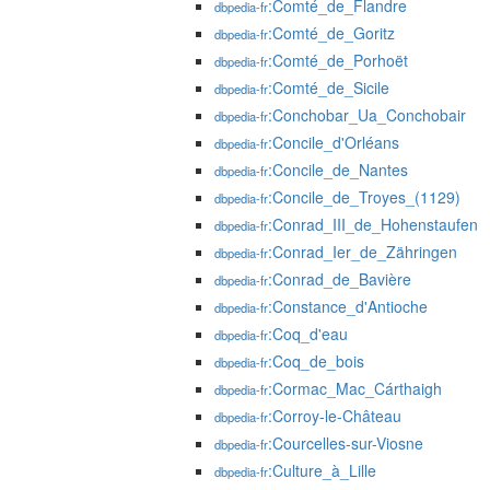
:Comté_de_Flandre
dbpedia-fr
:Comté_de_Goritz
dbpedia-fr
:Comté_de_Porhoët
dbpedia-fr
:Comté_de_Sicile
dbpedia-fr
:Conchobar_Ua_Conchobair
dbpedia-fr
:Concile_d'Orléans
dbpedia-fr
:Concile_de_Nantes
dbpedia-fr
:Concile_de_Troyes_(1129)
dbpedia-fr
:Conrad_III_de_Hohenstaufen
dbpedia-fr
:Conrad_Ier_de_Zähringen
dbpedia-fr
:Conrad_de_Bavière
dbpedia-fr
:Constance_d'Antioche
dbpedia-fr
:Coq_d'eau
dbpedia-fr
:Coq_de_bois
dbpedia-fr
:Cormac_Mac_Cárthaigh
dbpedia-fr
:Corroy-le-Château
dbpedia-fr
:Courcelles-sur-Viosne
dbpedia-fr
:Culture_à_Lille
dbpedia-fr