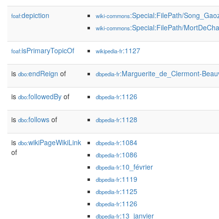
depiction
:Special:FilePath/Song_Gao
foaf:
wiki-commons
:Special:FilePath/MortDeCh
wiki-commons
isPrimaryTopicOf
:1127
foaf:
wikipedia-fr
is
endReign
of
:Marguerite_de_Clermont-Beauv
dbo:
dbpedia-fr
is
followedBy
of
:1126
dbo:
dbpedia-fr
is
follows
of
:1128
dbo:
dbpedia-fr
is
wikiPageWikiLink
:1084
dbo:
dbpedia-fr
of
:1086
dbpedia-fr
:10_février
dbpedia-fr
:1119
dbpedia-fr
:1125
dbpedia-fr
:1126
dbpedia-fr
:13_janvier
dbpedia-fr