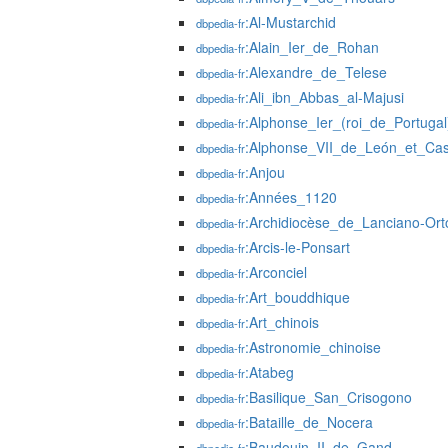
:Al-Mustarchid
dbpedia-fr
:Alain_Ier_de_Rohan
dbpedia-fr
:Alexandre_de_Telese
dbpedia-fr
:Ali_ibn_Abbas_al-Majusi
dbpedia-fr
:Alphonse_Ier_(roi_de_Portugal
dbpedia-fr
:Alphonse_VII_de_León_et_Cast
dbpedia-fr
:Anjou
dbpedia-fr
:Années_1120
dbpedia-fr
:Archidiocèse_de_Lanciano-Ort
dbpedia-fr
:Arcis-le-Ponsart
dbpedia-fr
:Arconciel
dbpedia-fr
:Art_bouddhique
dbpedia-fr
:Art_chinois
dbpedia-fr
:Astronomie_chinoise
dbpedia-fr
:Atabeg
dbpedia-fr
:Basilique_San_Crisogono
dbpedia-fr
:Bataille_de_Nocera
dbpedia-fr
:Baudouin_II_de_Gand