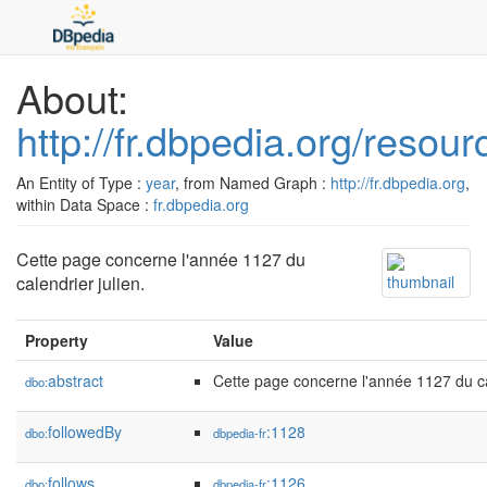
About:
http://fr.dbpedia.org/resou
An Entity of Type :
year
, from Named Graph :
http://fr.dbpedia.org
,
within Data Space :
fr.dbpedia.org
Cette page concerne l'année 1127 du
calendrier julien.
Property
Value
abstract
Cette page concerne l'année 1127 du cal
dbo:
followedBy
:1128
dbo:
dbpedia-fr
follows
:1126
dbo:
dbpedia-fr