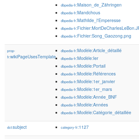
:Maison_de_Zähringen
dbpedia-fr
:Mandchous
dbpedia-fr
:Mathilde_l'Emperesse
dbpedia-fr
:Fichier:MortDeCharlesLeBon.
dbpedia-fr
:Fichier:Song_Gaozong.png
dbpedia-fr
:Modèle:Article_détaillé
prop-
dbpedia-fr
wikiPageUsesTemplate
fr:
:Modèle:Ier
dbpedia-fr
:Modèle:Portail
dbpedia-fr
:Modèle:Références
dbpedia-fr
:Modèle:1er_janvier
dbpedia-fr
:Modèle:1er_mars
dbpedia-fr
:Modèle:Année_BNF
dbpedia-fr
:Modèle:Années
dbpedia-fr
:Modèle:Catégorie_détaillée
dbpedia-fr
subject
:1127
dct:
category-fr