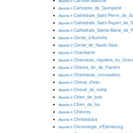
:Carniole-Blanche
dbpedia-fr
:Cartulaire_de_Quimperlé
dbpedia-fr
:Cathédrale_Saint-Pierre_de_Sa
dbpedia-fr
:Cathédrale_Saint-Rupert_de_S
dbpedia-fr
:Cathédrale_Sainte-Marie_de_
dbpedia-fr
:Cercle_d'Autriche
dbpedia-fr
:Cercle_de_Haute-Saxe
dbpedia-fr
:Chamberet
dbpedia-fr
:Chanoines_réguliers_du_Grand
dbpedia-fr
:Charles_Ier_de_Flandre
dbpedia-fr
:Chartreuse_(monastère)
dbpedia-fr
:Cheval_d'eau
dbpedia-fr
:Cheval_de_métal
dbpedia-fr
:Chien_de_bois
dbpedia-fr
:Chien_de_feu
dbpedia-fr
:Chièvres
dbpedia-fr
:Christodulus
dbpedia-fr
:Chronologie_d'Édimbourg
dbpedia-fr