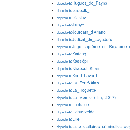
:Hugues_de_Payns
dbpedia-fr
:Iaropolk_II
dbpedia-fr
:Iziaslav_II
dbpedia-fr
:Jianye
dbpedia-fr
:Jourdain_d'Ariano
dbpedia-fr
:Judicat_de_Logudoro
dbpedia-fr
:Juge_suprême_du_Royaume_
dbpedia-fr
:Kaifeng
dbpedia-fr
:Kassiópi
dbpedia-fr
:Khaboul_Khan
dbpedia-fr
:Knud_Lavard
dbpedia-fr
:La_Ferté-Alais
dbpedia-fr
:La_Hoguette
dbpedia-fr
:La_Momie_(film,_2017)
dbpedia-fr
:Lachaise
dbpedia-fr
:Lichtervelde
dbpedia-fr
:Lille
dbpedia-fr
:Liste_d'affaires_criminelles_be
dbpedia-fr