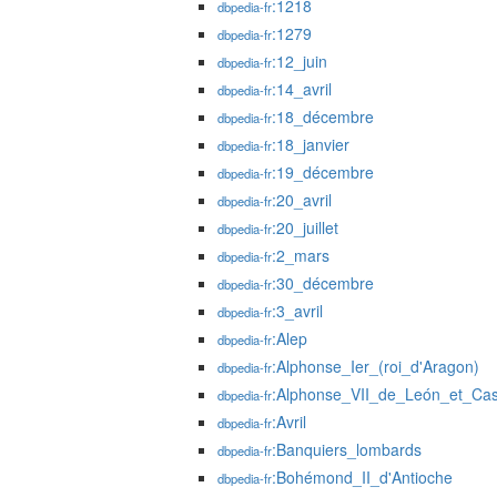
:1218
dbpedia-fr
:1279
dbpedia-fr
:12_juin
dbpedia-fr
:14_avril
dbpedia-fr
:18_décembre
dbpedia-fr
:18_janvier
dbpedia-fr
:19_décembre
dbpedia-fr
:20_avril
dbpedia-fr
:20_juillet
dbpedia-fr
:2_mars
dbpedia-fr
:30_décembre
dbpedia-fr
:3_avril
dbpedia-fr
:Alep
dbpedia-fr
:Alphonse_Ier_(roi_d'Aragon)
dbpedia-fr
:Alphonse_VII_de_León_et_Cast
dbpedia-fr
:Avril
dbpedia-fr
:Banquiers_lombards
dbpedia-fr
:Bohémond_II_d'Antioche
dbpedia-fr