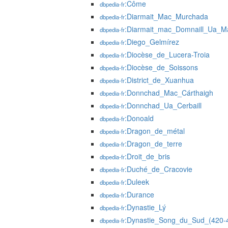
:Côme
dbpedia-fr
:Diarmait_Mac_Murchada
dbpedia-fr
:Diarmait_mac_Domnaill_Ua_Má
dbpedia-fr
:Diego_Gelmírez
dbpedia-fr
:Diocèse_de_Lucera-Troia
dbpedia-fr
:Diocèse_de_Soissons
dbpedia-fr
:District_de_Xuanhua
dbpedia-fr
:Donnchad_Mac_Cárthaigh
dbpedia-fr
:Donnchad_Ua_Cerbaill
dbpedia-fr
:Donoald
dbpedia-fr
:Dragon_de_métal
dbpedia-fr
:Dragon_de_terre
dbpedia-fr
:Droit_de_bris
dbpedia-fr
:Duché_de_Cracovie
dbpedia-fr
:Duleek
dbpedia-fr
:Durance
dbpedia-fr
:Dynastie_Lý
dbpedia-fr
:Dynastie_Song_du_Sud_(420-
dbpedia-fr