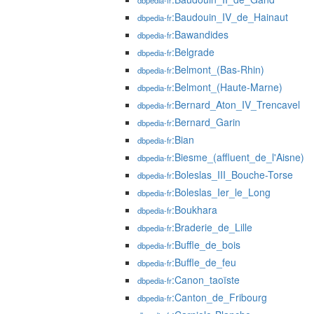
dbpedia-fr
:Baudouin_IV_de_Hainaut
dbpedia-fr
:Bawandides
dbpedia-fr
:Belgrade
dbpedia-fr
:Belmont_(Bas-Rhin)
dbpedia-fr
:Belmont_(Haute-Marne)
dbpedia-fr
:Bernard_Aton_IV_Trencavel
dbpedia-fr
:Bernard_Garin
dbpedia-fr
:Bian
dbpedia-fr
:Biesme_(affluent_de_l'Aisne)
dbpedia-fr
:Boleslas_III_Bouche-Torse
dbpedia-fr
:Boleslas_Ier_le_Long
dbpedia-fr
:Boukhara
dbpedia-fr
:Braderie_de_Lille
dbpedia-fr
:Buffle_de_bois
dbpedia-fr
:Buffle_de_feu
dbpedia-fr
:Canon_taoïste
dbpedia-fr
:Canton_de_Fribourg
dbpedia-fr