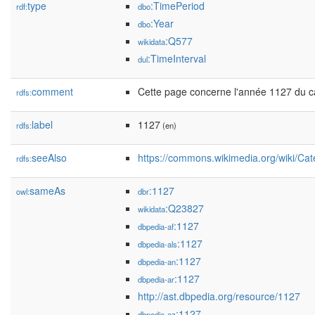
type
:TimePeriod
rdf:
dbo
:Year
dbo
:Q577
wikidata
:TimeInterval
dul
comment
Cette page concerne l'année 1127 du cal
rdfs:
label
1127
rdfs:
(en)
seeAlso
https://commons.wikimedia.org/wiki/Ca
rdfs:
sameAs
:1127
owl:
dbr
:Q23827
wikidata
:1127
dbpedia-af
:1127
dbpedia-als
:1127
dbpedia-an
:1127
dbpedia-ar
http://ast.dbpedia.org/resource/1127
:1127
dbpedia-az