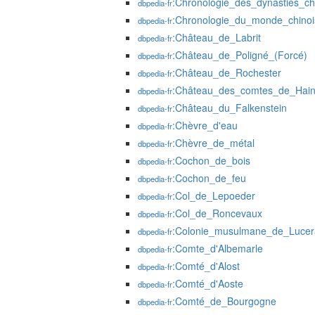
:Chronologie_des_dynasties_ch
dbpedia-fr
:Chronologie_du_monde_chinoi
dbpedia-fr
:Château_de_Labrit
dbpedia-fr
:Château_de_Poligné_(Forcé)
dbpedia-fr
:Château_de_Rochester
dbpedia-fr
:Château_des_comtes_de_Hain
dbpedia-fr
:Château_du_Falkenstein
dbpedia-fr
:Chèvre_d'eau
dbpedia-fr
:Chèvre_de_métal
dbpedia-fr
:Cochon_de_bois
dbpedia-fr
:Cochon_de_feu
dbpedia-fr
:Col_de_Lepoeder
dbpedia-fr
:Col_de_Roncevaux
dbpedia-fr
:Colonie_musulmane_de_Lucer
dbpedia-fr
:Comte_d'Albemarle
dbpedia-fr
:Comté_d'Alost
dbpedia-fr
:Comté_d'Aoste
dbpedia-fr
:Comté_de_Bourgogne
dbpedia-fr