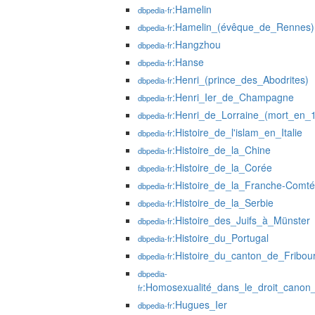
:Hamelin
dbpedia-fr
:Hamelin_(évêque_de_Rennes)
dbpedia-fr
:Hangzhou
dbpedia-fr
:Hanse
dbpedia-fr
:Henri_(prince_des_Abodrites)
dbpedia-fr
:Henri_Ier_de_Champagne
dbpedia-fr
:Henri_de_Lorraine_(mort_en_
dbpedia-fr
:Histoire_de_l'islam_en_Italie
dbpedia-fr
:Histoire_de_la_Chine
dbpedia-fr
:Histoire_de_la_Corée
dbpedia-fr
:Histoire_de_la_Franche-Comté
dbpedia-fr
:Histoire_de_la_Serbie
dbpedia-fr
:Histoire_des_Juifs_à_Münster
dbpedia-fr
:Histoire_du_Portugal
dbpedia-fr
:Histoire_du_canton_de_Fribou
dbpedia-fr
dbpedia-
:Homosexualité_dans_le_droit_canon_et
fr
:Hugues_Ier
dbpedia-fr