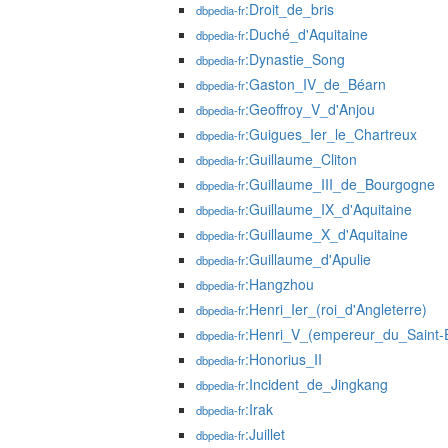
:Droit_de_bris
dbpedia-fr
:Duché_d'Aquitaine
dbpedia-fr
:Dynastie_Song
dbpedia-fr
:Gaston_IV_de_Béarn
dbpedia-fr
:Geoffroy_V_d'Anjou
dbpedia-fr
:Guigues_Ier_le_Chartreux
dbpedia-fr
:Guillaume_Cliton
dbpedia-fr
:Guillaume_III_de_Bourgogne
dbpedia-fr
:Guillaume_IX_d'Aquitaine
dbpedia-fr
:Guillaume_X_d'Aquitaine
dbpedia-fr
:Guillaume_d'Apulie
dbpedia-fr
:Hangzhou
dbpedia-fr
:Henri_Ier_(roi_d'Angleterre)
dbpedia-fr
:Henri_V_(empereur_du_Saint-
dbpedia-fr
:Honorius_II
dbpedia-fr
:Incident_de_Jingkang
dbpedia-fr
:Irak
dbpedia-fr
:Juillet
dbpedia-fr