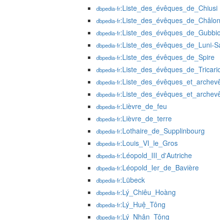
:Liste_des_évêques_de_Chiusi
dbpedia-fr
:Liste_des_évêques_de_Châlo
dbpedia-fr
:Liste_des_évêques_de_Gubbi
dbpedia-fr
:Liste_des_évêques_de_Luni-S
dbpedia-fr
:Liste_des_évêques_de_Spire
dbpedia-fr
:Liste_des_évêques_de_Tricari
dbpedia-fr
:Liste_des_évêques_et_archev
dbpedia-fr
:Liste_des_évêques_et_arche
dbpedia-fr
:Lièvre_de_feu
dbpedia-fr
:Lièvre_de_terre
dbpedia-fr
:Lothaire_de_Supplinbourg
dbpedia-fr
:Louis_VI_le_Gros
dbpedia-fr
:Léopold_III_d'Autriche
dbpedia-fr
:Léopold_Ier_de_Bavière
dbpedia-fr
:Lübeck
dbpedia-fr
:Lý_Chiêu_Hoàng
dbpedia-fr
:Lý_Huệ_Tông
dbpedia-fr
:Lý_Nhân_Tông
dbpedia-fr