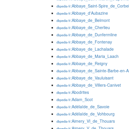
:Abbaye_Saint-Spire_de_Corbei
dbpedia-fr
:Abbaye_d'Aubazine
dbpedia-fr
:Abbaye_de_Belmont
dbpedia-fr
:Abbaye_de_Cherlieu
dbpedia-fr
:Abbaye_de_Dunfermline
dbpedia-fr
:Abbaye_de_Fontenay
dbpedia-fr
:Abbaye_de_Lachalade
dbpedia-fr
:Abbaye_de_Maria_Laach
dbpedia-fr
:Abbaye_de_Reigny
dbpedia-fr
:Abbaye_de_Sainte-Barbe-en-
dbpedia-fr
:Abbaye_de_Vauluisant
dbpedia-fr
:Abbaye_de_Villers-Canivet
dbpedia-fr
:Abodrites
dbpedia-fr
:Adam_Scot
dbpedia-fr
:Adélaïde_de_Savoie
dbpedia-fr
:Adélaïde_de_Vohbourg
dbpedia-fr
:Aimery_VI_de_Thouars
dbpedia-fr
:Aimery_V_de_Thouars
dbpedia-fr