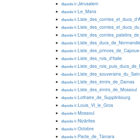
:Jérusalem
dbpedia-fr
:Le_Mans
dbpedia-fr
:Liste_des_comtes_et_ducs_d'
dbpedia-fr
:Liste_des_comtes_et_ducs_d
dbpedia-fr
:Liste_des_comtes_palatins_d
dbpedia-fr
:Liste_des_ducs_de_Normandi
dbpedia-fr
:Liste_des_princes_de_Capoue
dbpedia-fr
:Liste_des_rois_d'Italie
dbpedia-fr
:Liste_des_rois_puis_ducs_de_
dbpedia-fr
:Liste_des_souverains_du_Sain
dbpedia-fr
:Liste_des_émirs_de_Damas
dbpedia-fr
:Liste_des_émirs_de_Mossoul
dbpedia-fr
:Lothaire_de_Supplinbourg
dbpedia-fr
:Louis_VI_le_Gros
dbpedia-fr
:Mossoul
dbpedia-fr
:Nizârites
dbpedia-fr
:Octobre
dbpedia-fr
:Pacte_de_Támara
dbpedia-fr