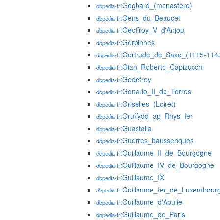
:Geghard_(monastère)
dbpedia-fr
:Gens_du_Beaucet
dbpedia-fr
:Geoffroy_V_d'Anjou
dbpedia-fr
:Gerpinnes
dbpedia-fr
:Gertrude_de_Saxe_(1115-114
dbpedia-fr
:Gian_Roberto_Capizucchi
dbpedia-fr
:Godefroy
dbpedia-fr
:Gonario_II_de_Torres
dbpedia-fr
:Griselles_(Loiret)
dbpedia-fr
:Gruffydd_ap_Rhys_Ier
dbpedia-fr
:Guastalla
dbpedia-fr
:Guerres_baussenques
dbpedia-fr
:Guillaume_II_de_Bourgogne
dbpedia-fr
:Guillaume_IV_de_Bourgogne
dbpedia-fr
:Guillaume_IX
dbpedia-fr
:Guillaume_Ier_de_Luxembour
dbpedia-fr
:Guillaume_d'Apulie
dbpedia-fr
:Guillaume_de_Paris
dbpedia-fr