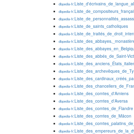
:Liste_d'écrivains_de_langue_
dbpedia-fr
:Liste_de_compositeurs_françai
dbpedia-fr
:Liste_de_personnalités_assas
dbpedia-fr
:Liste_de_saints_catholiques
dbpedia-fr
:Liste_de_traités_de_droit_inter
dbpedia-fr
:Liste_des_abbayes,_monastèr
dbpedia-fr
:Liste_des_abbayes_en_Belgiq
dbpedia-fr
:Liste_des_abbés_de_Saint-Vic
dbpedia-fr
:Liste_des_anciens_États_italie
dbpedia-fr
:Liste_des_archevêques_de_Ty
dbpedia-fr
:Liste_des_cardinaux_créés_pa
dbpedia-fr
:Liste_des_chanceliers_de_Fra
dbpedia-fr
:Liste_des_comtes_d'Amiens
dbpedia-fr
:Liste_des_comtes_d'Aversa
dbpedia-fr
:Liste_des_comtes_de_Flandre
dbpedia-fr
:Liste_des_comtes_de_Mâcon
dbpedia-fr
:Liste_des_comtes_palatins_d
dbpedia-fr
:Liste_des_empereurs_de_la_d
dbpedia-fr