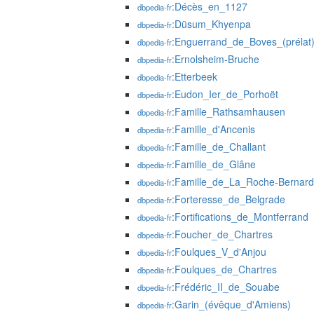
:Décès_en_1127
dbpedia-fr
:Düsum_Khyenpa
dbpedia-fr
:Enguerrand_de_Boves_(prélat
dbpedia-fr
:Ernolsheim-Bruche
dbpedia-fr
:Etterbeek
dbpedia-fr
:Eudon_Ier_de_Porhoët
dbpedia-fr
:Famille_Rathsamhausen
dbpedia-fr
:Famille_d'Ancenis
dbpedia-fr
:Famille_de_Challant
dbpedia-fr
:Famille_de_Glâne
dbpedia-fr
:Famille_de_La_Roche-Bernard
dbpedia-fr
:Forteresse_de_Belgrade
dbpedia-fr
:Fortifications_de_Montferrand
dbpedia-fr
:Foucher_de_Chartres
dbpedia-fr
:Foulques_V_d'Anjou
dbpedia-fr
:Foulques_de_Chartres
dbpedia-fr
:Frédéric_II_de_Souabe
dbpedia-fr
:Garin_(évêque_d'Amiens)
dbpedia-fr