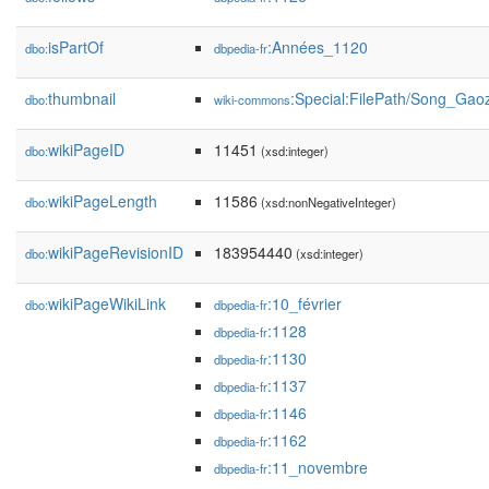
isPartOf
:Années_1120
dbo:
dbpedia-fr
thumbnail
:Special:FilePath/Song_Ga
dbo:
wiki-commons
wikiPageID
11451
dbo:
(xsd:integer)
wikiPageLength
11586
dbo:
(xsd:nonNegativeInteger)
wikiPageRevisionID
183954440
dbo:
(xsd:integer)
wikiPageWikiLink
:10_février
dbo:
dbpedia-fr
:1128
dbpedia-fr
:1130
dbpedia-fr
:1137
dbpedia-fr
:1146
dbpedia-fr
:1162
dbpedia-fr
:11_novembre
dbpedia-fr