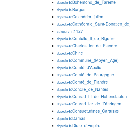
:Bohémond_de_Tarente
dbpedia-fr
:Burgos
dbpedia-fr
:Calendrier_julien
dbpedia-fr
:Cathédrale_Saint-Donatien_d
dbpedia-fr
:1127
category-fr
:Centulle_II_de_Bigorre
dbpedia-fr
:Charles_Ier_de_Flandre
dbpedia-fr
:Chine
dbpedia-fr
:Commune_(Moyen_Âge)
dbpedia-fr
:Comté_d'Apulie
dbpedia-fr
:Comté_de_Bourgogne
dbpedia-fr
:Comté_de_Flandre
dbpedia-fr
:Concile_de_Nantes
dbpedia-fr
:Conrad_III_de_Hohenstaufen
dbpedia-fr
:Conrad_Ier_de_Zähringen
dbpedia-fr
:Consuetudines_Cartusiæ
dbpedia-fr
:Damas
dbpedia-fr
:Diète_d'Empire
dbpedia-fr