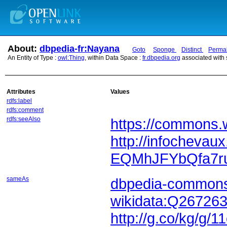
About:
dbpedia-fr:Nayana
Goto
Sponge
Distinct
Permal
An Entity of Type :
owl:Thing
, within Data Space :
fr.dbpedia.org
associated with
Attributes
Values
rdfs:label
rdfs:comment
rdfs:seeAlso
https://commons.
EQMhJFYbQfa7ru
sameAs
dbpedia-commons
wikidata:Q26726
http://g.co/kg/g/1