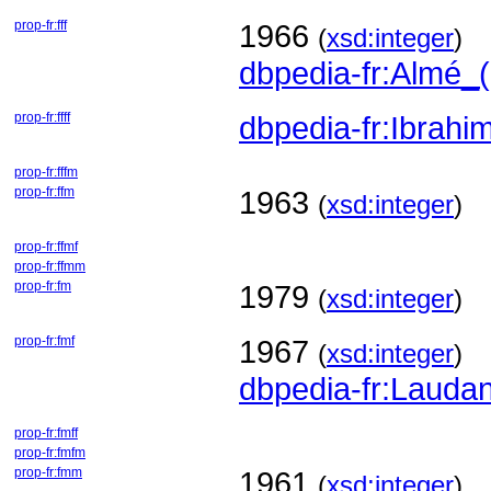
prop-fr:fff
1966
(
xsd:integer
)
dbpedia-fr:Almé_(
prop-fr:ffff
dbpedia-fr:Ibrahi
prop-fr:fffm
prop-fr:ffm
1963
(
xsd:integer
)
prop-fr:ffmf
prop-fr:ffmm
prop-fr:fm
1979
(
xsd:integer
)
prop-fr:fmf
1967
(
xsd:integer
)
dbpedia-fr:Lauda
prop-fr:fmff
prop-fr:fmfm
prop-fr:fmm
1961
(
xsd:integer
)