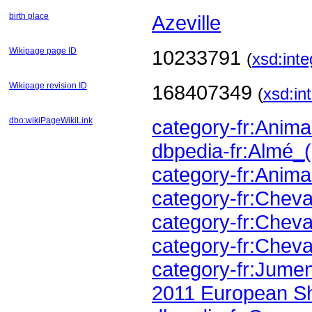
birth place
Azeville
Wikipage page ID
10233791
(
xsd:inte
Wikipage revision ID
168407349
(
xsd:in
dbo:wikiPageWikiLink
category-fr:Ani
dbpedia-fr:Almé_(
category-fr:Anim
category-fr:Chev
category-fr:Chev
category-fr:Cheva
category-fr:Jumen
2011 European S