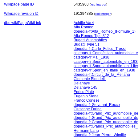
Wikipage page ID
5435903
(
xsd:integer
)
Wikipage revision ID
191394385
(
xsd:integer
)
dbo:wikiPageWikiLink
Achille Varzi
Alfa Romeo
dbpedia-fr:Alfa_Romeo_(Formule_1)
Alfa Romeo Tipo 312
Bugatti Automobiles
Bugatti Type 51
dbpedia-fr:Carlo_Felice_Trossi
category-fr:Compétition_automobile_e
category-fr:Mai_1938
category-fr:Sport_automobile_en_193
category-fr:Sport_automobile_en_Lib
category-fr:Sport_en_Italie_en_1938
dbpedia-fr:Circuit_de_la_Mellaha
Clemente Biondetti
Delahaye
Delahaye 145
Enrico Platé
Eugenio Siena
Franco Cortese
dbpedia-fr:Giovanni_Rocco
Giuseppe Farina
dbpedia-fr:Grand_Prix_automobile_de
dbpedia-fr:Grand_Prix_automobile_de
dbpedia-fr:Grand_Prix_automobile_de
dbpedia-fr:Grands_Prix_automobiles
Hermann Lang
dbpedia-fr:Jean-Pierre_Wimille