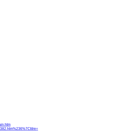
ain.htm
/gp382.htm%236%7Ctitre=