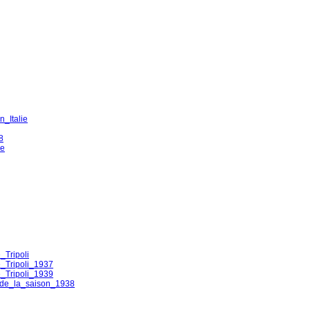
n_Italie
8
ye
_Tripoli
_Tripoli_1937
_Tripoli_1939
_de_la_saison_1938