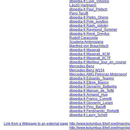
dbpedia-fr:Luigi_Villoresi
László Hartmann
dbpedia-fr:Paul_Pietsch
Piero Taruffi
dbpedia-fr:Pietro_Ghersi
dbpedia-fr:Pole_position
dbpedia-fr:Raph_(pilote)
dbpedia-fr:Raymond_Sommer
dbpedia-fr:René_Dreyfus
Rudolf Caracciola
Scuderia Ambrosiana
Manfred von Brauchitsch
dbpedia-fr:Maserati
dbpedia-fr:Maserati_4CM
dbpedia-fr:Maserati_8CTF
dbpedia-fr:Meilleur_tour_en_course
Mercedes-Benz
Mercedes-Benz W154
Mercedes-AMG Petronas Motorsport
dbpedia-fr:Edoardo_Teagno
dbpedia-fr:Ettore_Bianco
dbpedia-fr:Giovanni_Battaglia
dbpedia-fr:Manuel_de_Teffé
dbpedia-fr:Armand_Hug
dbpedia-fr:Franco_Comotti
dbpedia-fr:Giovanni_Lurani
dbpedia-fr:Pino_Baruffi
dbpedia-fr:Ferdinando_Righetti
dbpedia-fr:Laury_Schell
Link from a Wikipage to an external page
http://www.kolumbus.fi/leif.snellman/m
http://www.kolumbus.fi/leif.snellman