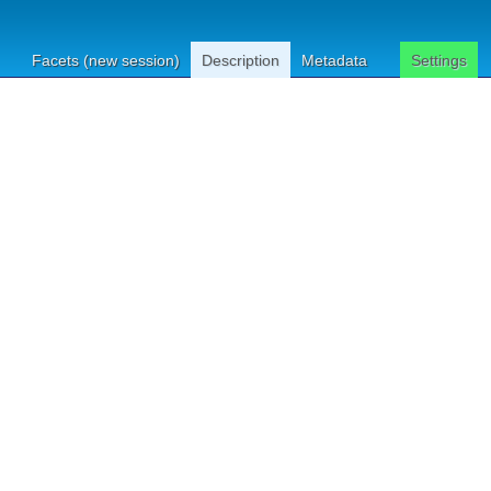
Facets (new session)
Description
Metadata
Settings