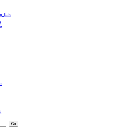
n_Italie
8
ye
te
d
Go