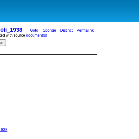
oli_1938
Goto
Sponge
Distinct
Permalink
ted with source
document(s)
ss
_1938