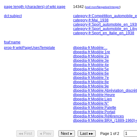
page length (characters) of wiki page
14342
(
xsd:nonNegativeInteger
)
dct:subject
category-fr:Compétition_automobile_e
category-fr:Mai_1938
category-fr:Sport_automobile_en_193
category-fr:Sport_automobile_en_Lib
category-fr:Sport_en_Italie_en_1938
foaf:name
prop-fr:wikiPageUsesTemplate
dbpedia-fr:Modèle:...
dbpedia-fr:Modèle:1re
dbpedia-fr:Modèle:2e
dbpedia-fr:Modèle:3e
dbpedia-fr:Modèle:4e
dbpedia-fr:Modèle:5e
dbpedia-fr:Modèle:6e
dbpedia-fr:Modèle:7e
dbpedia-fr:Modèle:8e
dbpedia-fr:Modèle:9e
dbpedia-fr:Modèle:Abréviation_discrè
dbpedia-fr:Modèle:Heure
dbpedia-fr:Modèle:Lien
dbpedia-fr:Modèle:N°
dbpedia-fr:Modèle:Palette
dbpedia-fr:Modèle:Portail
dbpedia-fr:Modèle:Références
dbpedia-fr:Modèle:BRA_(1889-1960)-
◂◂ First
◂ Prev
Next ▸
Last ▸▸
Page 1 of 2