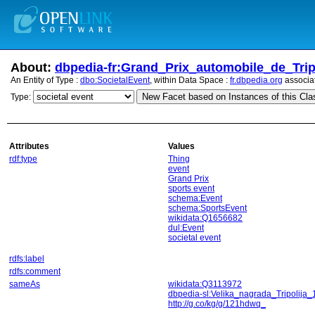
About:
dbpedia-fr:Grand_Prix_automobile_de_Trip
An Entity of Type :
dbo:SocietalEvent
, within Data Space :
fr.dbpedia.org
associa
New Facet based on Instances of this Cla
Type:
Attributes
Values
rdf:type
Thing
event
Grand Prix
sports event
schema:Event
schema:SportsEvent
wikidata:Q1656682
dul:Event
societal event
rdfs:label
rdfs:comment
sameAs
wikidata:Q3113972
dbpedia-sl:Velika_nagrada_Tripolija
http://g.co/kg/g/121hdwq_