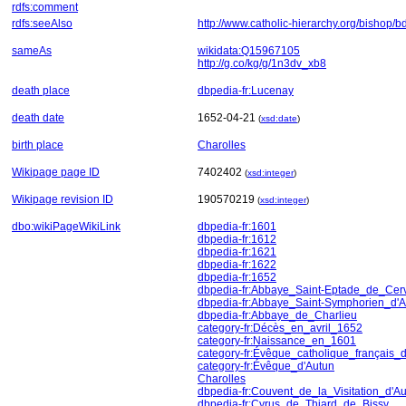
rdfs:comment
rdfs:seeAlso
http://www.catholic-hierarchy.org/bishop/
sameAs
wikidata:Q15967105
http://g.co/kg/g/1n3dv_xb8
death place
dbpedia-fr:Lucenay
death date
1652-04-21
(
xsd:date
)
birth place
Charolles
Wikipage page ID
7402402
(
xsd:integer
)
Wikipage revision ID
190570219
(
xsd:integer
)
dbo:wikiPageWikiLink
dbpedia-fr:1601
dbpedia-fr:1612
dbpedia-fr:1621
dbpedia-fr:1622
dbpedia-fr:1652
dbpedia-fr:Abbaye_Saint-Eptade_de_Cer
dbpedia-fr:Abbaye_Saint-Symphorien_d'A
dbpedia-fr:Abbaye_de_Charlieu
category-fr:Décès_en_avril_1652
category-fr:Naissance_en_1601
category-fr:Évêque_catholique_français_
category-fr:Évêque_d'Autun
Charolles
dbpedia-fr:Couvent_de_la_Visitation_d'A
dbpedia-fr:Cyrus_de_Thiard_de_Bissy