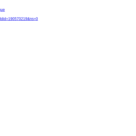
que
?oldid=190570219&ns=0