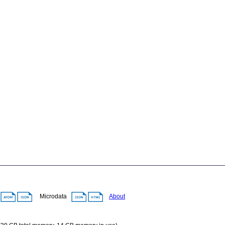
A
Microdata
About