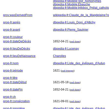
dbpedia-fr:Modèle:Voir_homonymes
dbpedia-fr:Modèle:Ébauche
dbpedia-fr:Modèle:Infobox_Prélat_catholi
prov:wasDerivedFrom
wikipedia-fr:Claude_de_la_Magdelaine
prop-fr:après
dbpedia-fr:Louis_Doni_d'Attichy
prop-fr:avant
dbpedia-fr:Pierre_Saulnier
prop-fr:couleur
prop-fr:dateDeDécès
1652-04-21
(
xsd:date
)
prop-fr:lieuDeDécès
dbpedia-fr:Lucenay
prop-fr:lieuDeNaissance
Charolles
prop-fr:nom
dbpedia-fr:Liste_des_évêques_d'Autun
prop-fr:période
1621
(
xsd:integer
)
prop-fr:titre
prop-fr:dateDébut
1621-05-18
(
xsd:date
)
prop-fr:dateFin
1652-04-21
(
xsd:date
)
prop-fr:ch
prop-fr:consécration
1621-09-01
(
xsd:date
)
prop-fr:ministère
dbpedia-fr:Liste_des_évêques_d'Autun