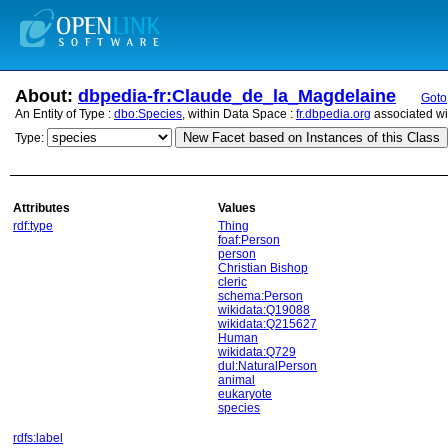
About:
dbpedia-fr:Claude_de_la_Magdelaine
Goto
An Entity of Type :
dbo:Species
, within Data Space :
fr.dbpedia.org
associated wi
New Facet based on Instances of this Class
Type:
Attributes
Values
rdf:type
Thing
foaf:Person
person
Christian Bishop
cleric
schema:Person
wikidata:Q19088
wikidata:Q215627
Human
wikidata:Q729
dul:NaturalPerson
animal
eukaryote
species
rdfs:label