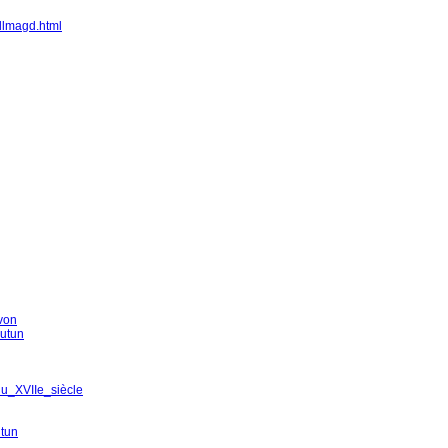
bdlmagd.html
von
utun
du_XVIIe_siècle
utun