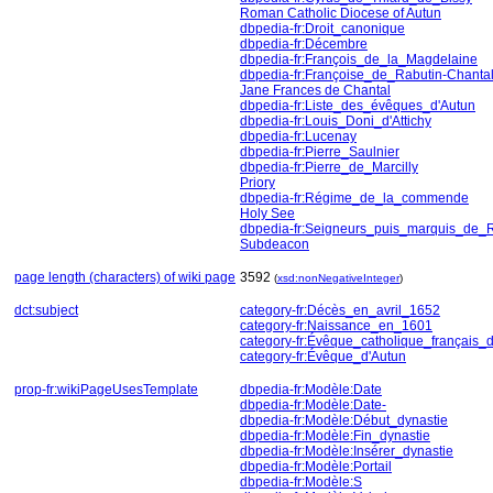
Roman Catholic Diocese of Autun
dbpedia-fr:Droit_canonique
dbpedia-fr:Décembre
dbpedia-fr:François_de_la_Magdelaine
dbpedia-fr:Françoise_de_Rabutin-Chanta
Jane Frances de Chantal
dbpedia-fr:Liste_des_évêques_d'Autun
dbpedia-fr:Louis_Doni_d'Attichy
dbpedia-fr:Lucenay
dbpedia-fr:Pierre_Saulnier
dbpedia-fr:Pierre_de_Marcilly
Priory
dbpedia-fr:Régime_de_la_commende
Holy See
dbpedia-fr:Seigneurs_puis_marquis_de_
Subdeacon
page length (characters) of wiki page
3592
(
xsd:nonNegativeInteger
)
dct:subject
category-fr:Décès_en_avril_1652
category-fr:Naissance_en_1601
category-fr:Évêque_catholique_français_
category-fr:Évêque_d'Autun
prop-fr:wikiPageUsesTemplate
dbpedia-fr:Modèle:Date
dbpedia-fr:Modèle:Date-
dbpedia-fr:Modèle:Début_dynastie
dbpedia-fr:Modèle:Fin_dynastie
dbpedia-fr:Modèle:Insérer_dynastie
dbpedia-fr:Modèle:Portail
dbpedia-fr:Modèle:S