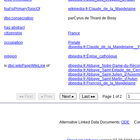
foaf:isPrimaryTopicOf
wikipedia-fr:Claude_de_la_Magdelaine
dbo:consecration
parCyrus de Thiard de Bissy
has abstract
citizenship
France
occupation
Prelate
dbpedia-fr:Claude_de_la_Magdelaine__
religion
dbpedia-fr:Église_catholique
is
dbo:wikiPageWikiLink
of
dbpedia-fr:Abbaye_Notre-Dame-du-Récon
dbpedia-fr:Abbaye_Saint-Eptade_de_Cer
dbpedia-fr:Abbaye_Saint-Julien_d'Auxerr
dbpedia-fr:Abbaye_Saint-Martin_d'Autun
dbpedia-fr:François_de_la_Magdelaine
◂◂ First
◂ Prev
Next ▸
Last ▸▸
Page 1 of 2
Alternative Linked Data Documents:
ODE
Cont