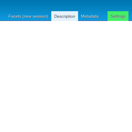
Facets (new session)
Description
Metadata
Settings