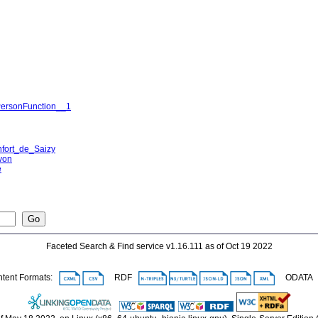
PersonFunction__1
fort_de_Saizy
von
e
Go
Faceted Search & Find service v1.16.111 as of Oct 19 2022
ent Formats:
RDF
ODAT