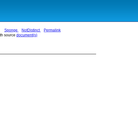
Sponge
NotDistinct
Permalink
th source
document(s)