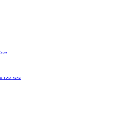
l
Ragny
du_XVIIe_siècle